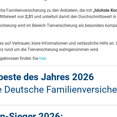
sche Familienversicherung zu den Anbietern, die mit
„höchste Ko
Mittelwert von
2,51
und unterbot damit den Durchschnittswert in 
rsicherung wird im Bereich Tierversicherung als besonders kom
 auf Vertrauen, klare Informationen und verlässliche Hilfe an. 
enz rund um die Tierversicherung wahrgenommen wird.
rgebnissen finden Sie
hier
.
beste des Jahres 2026
e Deutsche Familienversich
sicherung zu den Branchenbesten des Jahres 2026 zählt. Die Aus
n-Sieger 2026:
iceValue vergeben und basiert auf einer umfangreichen Unters