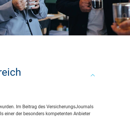
 neue Elterngeld
 Zuhause absichern
falldeckung in der Haftpflicht
zschluss und Überspannung
chmelder können Leben retten
reich
wurden. Im Beitrag des VersicherungsJournals
ls einer der besonders kompetenten Anbieter