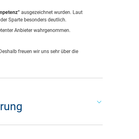
mpetenz“
ausgezeichnet wurden. Laut
der Sparte besonders deutlich.
petenter Anbieter wahrgenommen.
Deshalb freuen wir uns sehr über die
erung
zeichnung wird vom F.A.Z.-Institut in
uchung der öffentlichen Wahrnehmung von