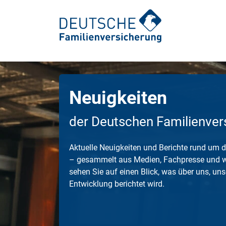
Neuigkeiten
Ambulante Zusatzversicherung
Zahnspange: Kosten & Behandlung
der Deutschen Familienver
Auslandskrankenversicherung
Zahnkrone: Arten, Ablauf, Kosten
Aktuelle Neuigkeiten und Berichte rund um 
Krankengeld
Zahnimplantate
– gesammelt aus Medien, Fachpresse und we
Krankenhauszusatzversicherung
Wurzelbehandlung
sehen Sie auf einen Blick, was über uns, un
Entwicklung berichtet wird.
Pflegezusatzversicherung
Veneers für Zähne
Unfallversicherung