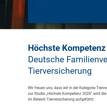
Zahnzusatzversicherung
Rasseportrait des Dackels
Zwingerhusten beim Hund
Zahnzusatzversicherung für Kinder
Würmer, Wurmkur & Entwurmung
Tierarztkosten für Hunde 2025
Höchste Kompetenz
Listenhunde in Deutschland
Deutsche Familienve
Tierversicherung
Wir freuen uns, dass wir in der Kategorie Tier
zur Studie „Höchste Kompetenz 2026“ wird die
im Bereich Tierversicherung aufgeführt.