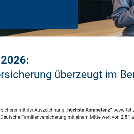
Krank im Urlaub
Das
Reiseapotheke
Das
Packliste Urlaub
Aus
Portugal Urlaub
Kur
 2026:
Urlaub mit Kindern
Rau
rsicherung überzeugt im Be
versicherer mit der Auszeichnung
„höchste Kompetenz“
bewertet 
 Deutsche Familienversicherung mit einem Mittelwert von
2,51
a