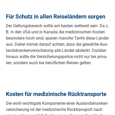
Für Schutz in allen Reiseländern sorgen
Der Gel­tungs­be­reich soll­te am bes­ten welt­weit sein. Da z.
B. in den USA und in Ka­na­da die me­di­zi­ni­schen Kos­ten
be­son­ders hoch sind, spa­ren man­che Ta­ri­fe die­se Län­der
aus. Da­her im­mer da­rauf ach­ten, dass die ge­wähl­te Aus­
lands­kran­ken­ver­siche­rung al­le Län­der ab­deckt. Da­rü­ber
hin­aus soll­te die Ver­siche­rungs­po­li­ce nicht nur bei pri­va­
ten, son­dern auch bei be­ruf­li­chen Rei­sen gel­ten.
Kosten für medizinische Rücktransporte
Die wohl wich­tigs­te Kom­po­nen­te einer Aus­lands­kran­ken­
ver­siche­rung ist der me­di­zi­ni­sche Rück­trans­port nach