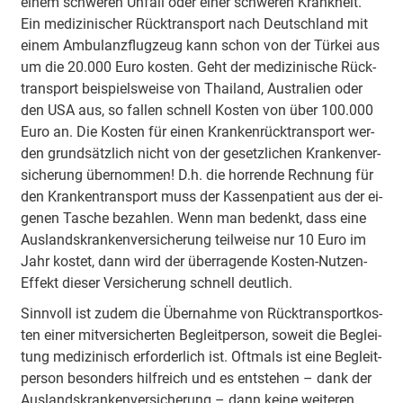
einem schwe­ren Un­fall oder einer schwe­ren Krank­heit.
Ein me­di­zi­ni­scher Rück­trans­port nach Deutsch­land mit
einem Am­bu­lanz­flug­zeug kann schon von der Tür­kei aus
um die 20.000 Euro kos­ten. Geht der me­di­zi­ni­sche Rück­
trans­port bei­spiels­wei­se von Thai­land, Aus­tra­li­en oder
den USA aus, so fal­len schnell Kos­ten von über 100.000
Euro an. Die Kos­ten für einen Kran­ken­rück­trans­port wer­
den grund­sätz­lich nicht von der ge­setz­li­chen Kran­ken­ver­
siche­rung über­nom­men! D.h. die hor­ren­de Rech­nung für
den Kran­ken­trans­port muss der Kas­sen­pa­tient aus der ei­
ge­nen Ta­sche be­zah­len. Wenn man be­denkt, dass eine
Aus­lands­kran­ken­ver­siche­rung teil­wei­se nur 10 Euro im
Jahr kos­tet, dann wird der über­ra­gen­de Kos­ten-Nut­zen-
Ef­fekt die­ser Ver­siche­rung schnell deut­lich.
Sinn­voll ist zu­dem die Über­nah­me von Rück­trans­port­kos­
ten einer mit­ver­sicher­ten Be­gleit­per­son, so­weit die Be­glei­
tung me­di­zi­nisch er­for­der­lich ist. Oft­mals ist eine Be­gleit­
per­son be­son­ders hilf­reich und es ent­ste­hen – dank der
Aus­lands­kran­ken­ver­siche­rung – dann kei­ne wei­te­ren