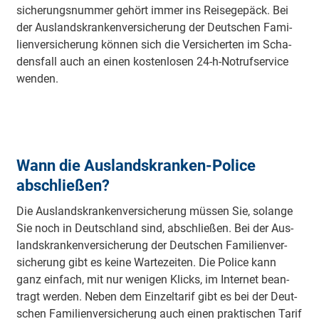
siche­rungs­num­mer ge­hört im­mer ins Rei­se­ge­päck. Bei
der Aus­lands­kran­ken­ver­siche­rung der Deut­schen Fa­mi­
lien­ver­siche­rung kön­nen sich die Ver­sicher­ten im Scha­
dens­fall auch an einen kos­ten­lo­sen 24-h-Not­ruf­ser­vice
wen­den.
Wann die Auslandskranken-Police
abschließen?
Die Aus­lands­kran­ken­ver­siche­rung müs­sen Sie, so­lan­ge
Sie noch in Deutsch­land sind, ab­schlie­ßen. Bei der Aus­
lands­kran­ken­ver­siche­rung der Deut­schen Fa­mi­lien­ver­
siche­rung gibt es kei­ne War­te­zei­ten. Die Po­li­ce kann
ganz ein­fach, mit nur we­nig­en Klicks, im In­ter­net be­an­
tragt wer­den. Ne­ben dem Ein­zel­ta­rif gibt es bei der Deut­
schen Fa­mi­lien­ver­siche­rung auch einen prak­ti­schen Ta­rif