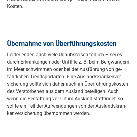
Kos­ten.
Übernahme von Überführungskosten
Lei­der en­den auch vie­le Ur­laubs­rei­sen töd­lich – sei es
durch Er­kran­kun­gen oder Un­fäl­le z. B. beim Berg­wan­dern,
im Meer schwim­men oder bei der Aus­füh­rung von ge­
fähr­li­chen Trend­sport­ar­ten. Eine Aus­lands­kran­ken­ver­
siche­rung soll­te sich da­her auch an Über­füh­rungs­kos­ten
des Ver­stor­be­nen aus dem Aus­land be­tei­li­gen. Auch
wenn die Be­stat­tung vor Ort im Aus­land statt­fin­det, so
soll­te ein Teil der Auf­wen­dun­gen von der Aus­lands­kran­
ken­ver­siche­rung über­nom­men wer­den.