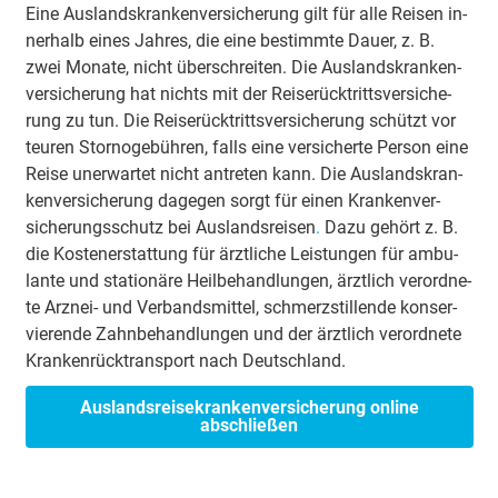
Eine Aus­lands­kran­ken­ver­siche­rung gilt für al­le Rei­sen in­
ner­halb eines Jah­res, die eine be­stimm­te Dau­er, z. B.
zwei Mo­na­te, nicht über­schrei­ten. Die Aus­lands­kran­ken­
ver­siche­rung hat nichts mit der Rei­se­rück­tritts­ver­siche­
rung zu tun. Die Rei­se­rück­tritts­ver­siche­rung schützt vor
teu­ren Stor­no­ge­büh­ren, falls eine ver­sicher­te Per­son eine
Rei­se un­er­war­tet nicht an­tre­ten kann. Die Aus­lands­kran­
ken­ver­siche­rung da­ge­gen sorgt für einen Kran­ken­ver­
siche­rungs­schutz bei Aus­lands­rei­sen
.
Da­zu ge­hört z. B.
die Kos­ten­er­stat­tung für ärzt­li­che Leis­tun­gen für am­bu­
lan­te und sta­tio­nä­re Heil­be­hand­lun­gen, ärzt­lich ver­ord­ne­
te Arz­nei- und Ver­bands­mit­tel, schmerz­stil­len­de kon­ser­
vie­ren­de Zahn­be­hand­lun­gen und der ärzt­lich ver­ord­ne­te
Kran­ken­rück­trans­port nach Deutsch­land.
Auslandsreisekrankenversicherung online
abschließen