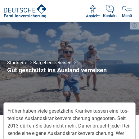
Unsere Servicezeiten:
Mo - Fr 09:00 - 18:30 Uhr
Ansicht
Kontakt
Menü
Startseite
Ratgeber
Reisen
Gut ge­schüt­zt ins Aus­land ver­rei­sen
Frü­her ha­ben vie­le ge­setz­li­che Kran­ken­kas­sen eine kos­
ten­lo­se Aus­lands­kran­ken­ver­siche­rung an­ge­bo­ten. Seit
2013 dür­fen Sie das nicht mehr. Da­her braucht je­der Rei­
sen­de eine ei­ge­ne Aus­lands­kran­ken­ver­siche­rung. Wer