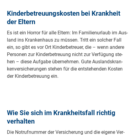
Kinderbetreuungskosten bei Krankheit
der Eltern
Es ist ein Hor­ror für al­le El­tern: Im Fa­mi­lien­ur­laub im Aus­
land ins Kran­ken­haus zu müs­sen. Tritt ein sol­cher Fall
ein, so gibt es vor Ort Kin­der­be­treu­er, die – wenn an­de­re
Per­so­nen zur Kin­der­be­treu­ung nicht zur Ver­fü­gung ste­
hen – die­se Auf­ga­be über­neh­men. Gu­te Aus­lands­kran­
ken­ver­siche­run­gen ste­hen für die ent­ste­hen­den Kos­ten
der Kin­der­be­treu­ung ein.
Wie Sie sich im Krankheitsfall richtig
verhalten
Die Not­ruf­num­mer der Ver­siche­rung und die ei­ge­ne Ver­