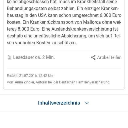
kei­ne ab­ge­schlos­sen hat, muss im Kran­kheits­fall sei­ne
Be­hand­lungs­kos­ten selbst zah­len. Ein ein­zi­ger Kran­ken­
haus­tag in den USA kann schon um­ge­rech­net 6.000 Euro
kos­ten. Ein Kran­ken­rück­trans­port von Mal­lor­ca ohne wei­
te­res 8.000 Euro. Eine Aus­lands­kran­ken­ver­siche­rung ist
des­halb eine un­er­läss­li­che Ab­si­che­rung, um sich auf Rei­
sen vor ho­hen Kos­ten zu schüt­zen.
Lesedauer ca. 2 Min.
Artikel teilen
Erstellt:
21.07.2016, 12:42
Uhr
Von
Anna Zindler
,
Autorin bei der Deutschen Familienversicherung
Inhaltsverzeichnis
Urlauber tragen die medizinischen Kosten
Optimal abgesichert mit der Auslandskrankenversicherung