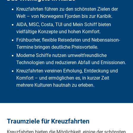
Wie kann man Kreuzfahrten günstig buchen?
Kreuzfahrten führen zu den schönsten Zielen der
Vor- und Nachteile
Einfluss auf die Umwelt
Welt – von Norwegens Fjorden bis zur Karibik.
Maßnahmen für nachhalitgere Kreuzfahrten
AIDA, MSC, Costa, TUI und Mein Schiff bieten
Häufige Fragen
vielfältige Konzepte und hohen Komfort.
Fazit
Frühbucher, flexible Reisedaten und Nebensaison-
Termine bringen deutliche Preisvorteile.
Moderne Schiffe nutzen umweltfreundliche
Technologien und reduzieren Abfall und Emissionen.
Kreuzfahrten vereinen Erholung, Entdeckung und
Komfort – und ermöglichen es, in kurzer Zeit
mehrere Kulturen hautnah zu erleben.
Traumziele für Kreuzfahrten
Kreuzfahrten bieten die Möglichkeit, einige der schönsten