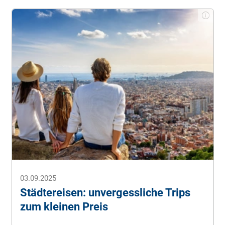
Hamburger Abendblatt.
Kreuzfahrt: Berichte, Infos &
Ratgeber im Überblick
. (Stand: 07.10.2025).
Schiffe und Kreuzfahrten.
Kreuzfahrt Ratgeber
. (Stand:
07.10.2025).
Seetours.
Die erste Kreuzfahrt: Das sollten Einsteiger
beachten
. (Stand: 07.10.2025).
STERN.de.
Ratgeber Kreuzfahrt: Erlebnis
Kreuzfahrt
. (Stand: 07.10.2025).
Urlaubsguru.
Top 17 Kreuzfahrt-Tipps für
Neulinge
. (Stand: 07.10.2025).
Utopia (2024).
10 Dinge, die du über Kreuzfahrten wissen
solltest
. (Stand: 07.10.2025).
03.09.2025
Alle Angaben ohne Gewähr.
Städtereisen: unvergessliche Trips
zum kleinen Preis