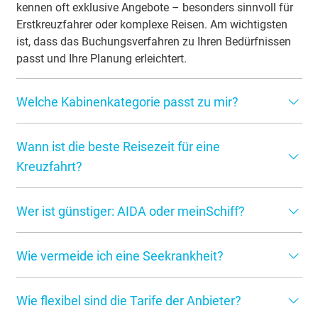
kennen oft exklusive Angebote – besonders sinnvoll für
Erstkreuzfahrer oder komplexe Reisen. Am wichtigsten
ist, dass das Buchungsverfahren zu Ihren Bedürfnissen
passt und Ihre Planung erleichtert.
Welche Kabinenkategorie passt zu mir?
Die Wahl der richtigen Kabine hängt von Ihren
Wann ist die beste Reisezeit für eine
persönlichen Vorlieben und Ihrem Budget ab.
Innenkabinen sind die günstigste Option, während
Kreuzfahrt?
Balkonkabinen und Suiten mehr Platz und eine bessere
Die beste Reisezeit richtet sich nach Ihrem Reiseziel. Für
Aussicht bieten.
Wer ist günstiger: AIDA oder meinSchiff?
die Karibik sind die Wintermonate ideal, während das
Mittelmeer im Frühling und Herbst am angenehmsten ist.
Die Preise von AIDA und meinSchiff unterscheiden sich
Wie vermeide ich eine Seekrankheit?
je nach Saison, Route und Kabine. AIDA bietet meist
günstigere Einstiegspreise, berechnet aber Extras wie
Um Seekrankheit zu vermeiden, sollten Sie eine Kabine in
Getränke separat. Mein Schiff setzt auf All-Inclusive,
Wie flexibel sind die Tarife der Anbieter?
der Mitte des Schiffes wählen, wo die Bewegung am
wodurch viele Leistungen im Preis enthalten sind. Das