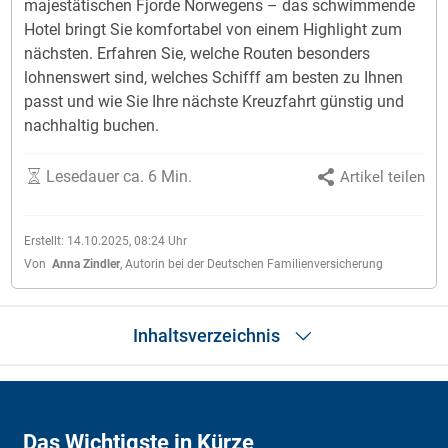
majestätischen Fjorde Norwegens – das schwimmende
Hotel bringt Sie komfortabel von einem Highlight zum
nächsten. Erfahren Sie, welche Routen besonders
lohnenswert sind, welches Schifff am besten zu Ihnen
passt und wie Sie Ihre nächste Kreuzfahrt günstig und
nachhaltig buchen.
Lesedauer ca. 6 Min.
Artikel teilen
Erstellt:
14.10.2025, 08:24
Uhr
Von
Anna Zindler
,
Autorin bei der Deutschen Familienversicherung
Inhaltsverzeichnis
Das Wichtigste in Kürze
Traumziele
Das Wichtigste in Kürze
Beliebteste Kreuzfahrtschiffe im Vergleich