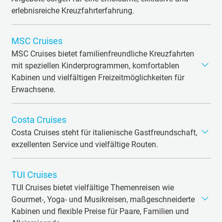
erlebnisreiche Kreuzfahrterfahrung.
MSC Cruises
MSC Cruises bietet familienfreundliche Kreuzfahrten
mit speziellen Kinderprogrammen, komfortablen
Kabinen und vielfältigen Freizeitmöglichkeiten für
Erwachsene.
Moderne Schiffe wie MSC Grandiosa setzen auf
Costa Cruises
innovative, umweltfreundliche Technik. Gäste profitieren
von flexiblen Angeboten, einfachen Abläufen durch
Costa Cruises steht für italienische Gastfreundschaft,
mehrsprachige Reiseleitung und attraktiven Preisen –
exzellenten Service und vielfältige Routen.
eine ideale Wahl für anspruchsvolle, erholungsorientierte
Die moderne Flotte bietet Unterkünfte von Innenkabinen
Reisende.
TUI Cruises
bis Suiten und überzeugt durch elegantes Design und
Familienfreundlichkeit. Gäste schätzen Fitness- und
TUI Cruises bietet vielfältige Themenreisen wie
Wellnessangebote sowie frische internationale Küche. Es
Gourmet-, Yoga- und Musikreisen, maßgeschneiderte
gibt abwechslungsreiche Unterhaltung für alle
Kabinen und flexible Preise für Paare, Familien und