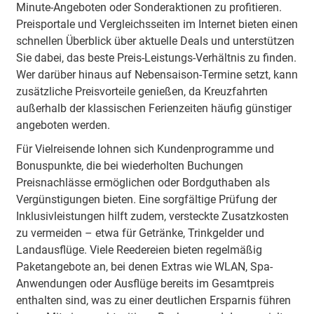
An Bord der Mein Schiff-Flotte ist Deutsch die
Minute-Angeboten oder Sonderaktionen zu profitieren.
Bordsprache. Service, Informationen und Unterhaltung
Preisportale und Vergleichsseiten im Internet bieten einen
sind auf deutschsprachige Gäste ausgerichtet. Das
schnellen Überblick über aktuelle Deals und unterstützen
geschulte Personal sorgt für eine einfache Planung und
Sie dabei, das beste Preis-Leistungs-Verhältnis zu finden.
einen angenehmen Aufenthalt. Landausflüge und
Wer darüber hinaus auf Nebensaison-Termine setzt, kann
medizinische Angebote sind speziell auf
zusätzliche Preisvorteile genießen, da Kreuzfahrten
deutschsprachige Urlauber abgestimmt und ermöglichen
außerhalb der klassischen Ferienzeiten häufig günstiger
eine entspannte Reise ohne Sprachbarrieren.
angeboten werden.
Für Vielreisende lohnen sich Kundenprogramme und
Bonuspunkte, die bei wiederholten Buchungen
Preisnachlässe ermöglichen oder Bordguthaben als
Vergünstigungen bieten. Eine sorgfältige Prüfung der
Inklusivleistungen hilft zudem, versteckte Zusatzkosten
zu vermeiden – etwa für Getränke, Trinkgelder und
Landausflüge. Viele Reedereien bieten regelmäßig
Paketangebote an, bei denen Extras wie WLAN, Spa-
Anwendungen oder Ausflüge bereits im Gesamtpreis
enthalten sind, was zu einer deutlichen Ersparnis führen