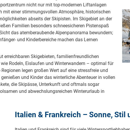
sportzentrum nicht nur mit top-modernen Liftanlagen
ch mit einer stimmungsvollen Atmosphäre, historischen
öglichkeiten abseits der Skipisten. Im Skigebiet an der
ießen Familien besonders schneesicheren Pistenspaß
r Sicht das atemberaubende Alpenpanorama bewundern;
Anfänger- und Kinderbereiche machen das Lernen
ut erreichbaren Skigebieten, familienfreundlichen
n wie Rodeln, Eislaufen und Winterwandern – optimal für
e Regionen legen großen Wert auf eine stressfreie und
 genießen und Kinder das winterliche Abenteuer in vollen
ete, die Skipässe, Unterkunft und oftmals sogar
holsamen und abwechslungsreichen Winterurlaub in
Italien & Frankreich – Sonne, Sti
Italien und Frankreich sind für viele Wintersportliebhabe