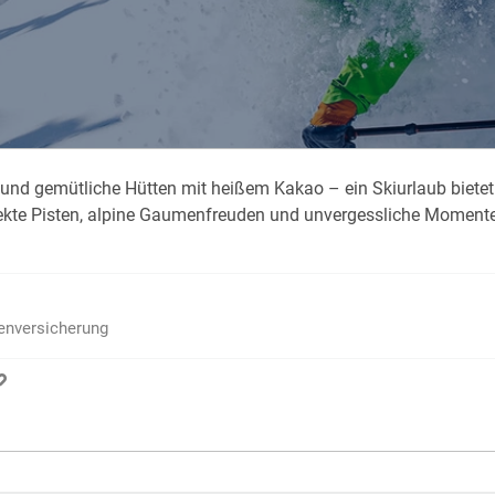
Krank im Urlaub
Das
Reiseapotheke
Das
Packliste Urlaub
Aus
und gemütliche Hütten mit heißem Kakao – ein Skiurlaub bietet w
Portugal Urlaub
Kur
rfekte Pisten, alpine Gaumenfreuden und unvergessliche Momente
Urlaub mit Kindern
Rau
ienversicherung