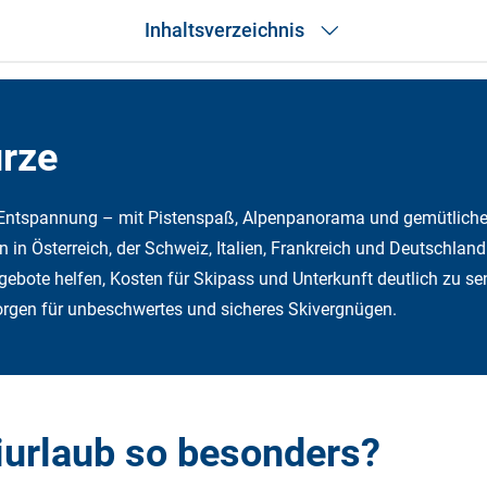
Inhaltsverzeichnis
Das Wichtigste in Kürze
Darum Skiurlaub
Die besten Länder
ürze
Die besten Unterkünfte
Kosten- und Budgetplanung
Die besten Spartipps
d Entspannung – mit Pistenspaß, Alpenpanorama und gemütliche
Die beste Reisezeit
 in Österreich, der Schweiz, Italien, Frankreich und Deutschland
Packliste
Sicherheit
bote helfen, Kosten für Skipass und Unterkunft deutlich zu se
Tipps für ersten Skiurlaub
orgen für unbeschwertes und sicheres Skivergnügen.
Häufige Fehler
Après-Ski und Kulinarik
Häufige Fragen
Fazit
iurlaub so besonders?