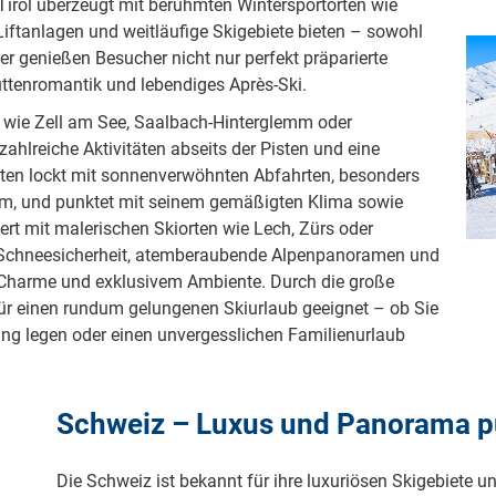
Tirol überzeugt mit berühmten Wintersportorten wie
Liftanlagen und weitläufige Skigebiete bieten – sowohl
ier genießen Besucher nicht nur perfekt präparierte
üttenromantik und lebendiges Après-Ski.
 wie Zell am See, Saalbach-Hinterglemm oder
zahlreiche Aktivitäten abseits der Pisten und eine
rnten lockt mit sonnenverwöhnten Abfahrten, besonders
im, und punktet mit seinem gemäßigten Klima sowie
ert mit malerischen Skiorten wie Lech, Zürs oder
e Schneesicherheit, atemberaubende Alpenpanoramen und
 Charme und exklusivem Ambiente. Durch die große
für einen rundum gelungenen Skiurlaub geeignet – ob Sie
ung legen oder einen unvergesslichen Familienurlaub
Schweiz – Luxus und Panorama p
Die Schweiz ist bekannt für ihre luxuriösen Skigebiete 