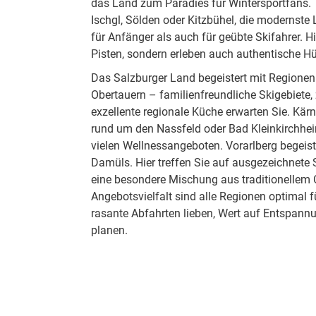
das Land zum Paradies für Wintersportfans. 
Ischgl, Sölden oder Kitzbühel, die modernste 
für Anfänger als auch für geübte Skifahrer. H
Pisten, sondern erleben auch authentische H
Das Salzburger Land begeistert mit Regionen
Obertauern – familienfreundliche Skigebiete, 
exzellente regionale Küche erwarten Sie. Kä
rund um den Nassfeld oder Bad Kleinkirchhe
vielen Wellnessangeboten. Vorarlberg begeist
Damüls. Hier treffen Sie auf ausgezeichnet
eine besondere Mischung aus traditionellem
Angebotsvielfalt sind alle Regionen optimal 
rasante Abfahrten lieben, Wert auf Entspann
planen.