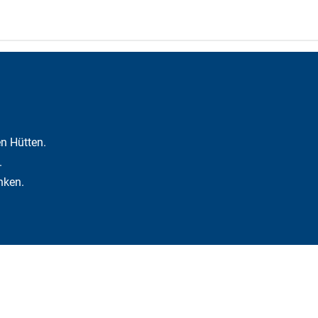
n Hütten.
.
nken.