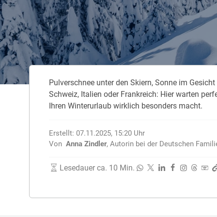
Zahnzusatzversicherung
Rasseportrait des Dackels
Zwingerhusten beim Hund
Zahnzusatzversicherung für Kinder
Würmer, Wurmkur & Entwurmung
Pulverschnee unter den Skiern, Sonne im Gesicht 
Tierarztkosten für Hunde 2025
Schweiz, Italien oder Frankreich: Hier warten pe
Listenhunde in Deutschland
Ihren Winterurlaub wirklich besonders macht.
Erstellt:
07.11.2025, 15:20
Uhr
Von
Anna Zindler
,
Autorin bei der Deutschen Famil
Lesedauer ca. 10 Min.