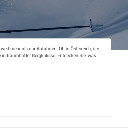
 neue Elterngeld
 Zuhause absichern
falldeckung in der Haftpflicht
eit mehr als nur Abfahrten. Ob in Österreich, der
zschluss und Überspannung
 in traumhafter Bergkulisse. Entdecken Sie, was
chmelder können Leben retten