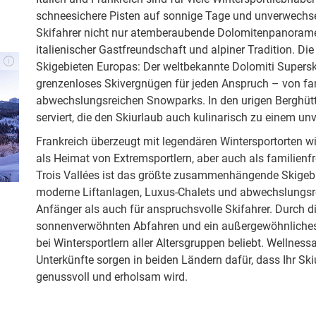
schneesichere Pisten auf sonnige Tage und unverwechsel
Skifahrer nicht nur atemberaubende Dolomitenpanorame
italienischer Gastfreundschaft und alpiner Tradition. D
Skigebieten Europas: Der weltbekannte Dolomiti Superski
grenzenloses Skivergnügen für jeden Anspruch – von fam
abwechslungsreichen Snowparks. In den urigen Berghütt
serviert, die den Skiurlaub auch kulinarisch zu einem u
Frankreich überzeugt mit legendären Wintersportorten 
als Heimat von Extremsportlern, aber auch als familienfr
Trois Vallées ist das größte zusammenhängende Skigebiet 
moderne Liftanlagen, Luxus-Chalets und abwechslungsre
Anfänger als auch für anspruchsvolle Skifahrer. Durch d
sonnenverwöhnten Abfahren und ein außergewöhnliches 
bei Wintersportlern aller Altersgruppen beliebt. Wellnes
Unterkünfte sorgen in beiden Ländern dafür, dass Ihr Ski
genussvoll und erholsam wird.