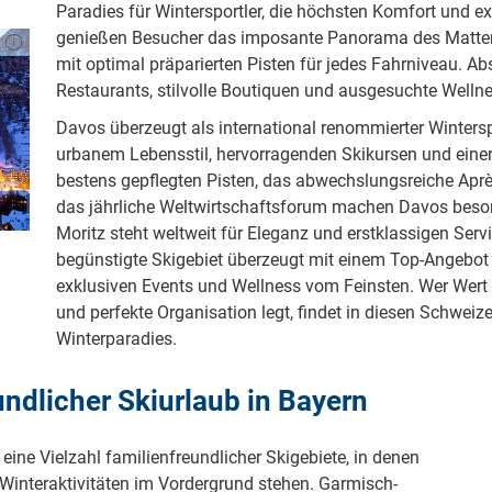
Paradies für Wintersportler, die höchsten Komfort und ex
genießen Besucher das imposante Panorama des Matterho
mit optimal präparierten Pisten für jedes Fahrniveau. Ab
Restaurants, stilvolle Boutiquen und ausgesuchte Well
Davos überzeugt als international renommierter Wintersp
urbanem Lebensstil, hervorragenden Skikursen und einer
bestens gepflegten Pisten, das abwechslungsreiche Après
das jährliche Weltwirtschaftsforum machen Davos besond
Moritz steht weltweit für Eleganz und erstklassigen Se
begünstigte Skigebiet überzeugt mit einem Top-Angebot f
exklusiven Events und Wellness vom Feinsten. Wer Wert 
und perfekte Organisation legt, findet in diesen Schweize
Winterparadies.
ndlicher Skiurlaub in Bayern
 eine Vielzahl familienfreundlicher Skigebiete, in denen
Winteraktivitäten im Vordergrund stehen. Garmisch-