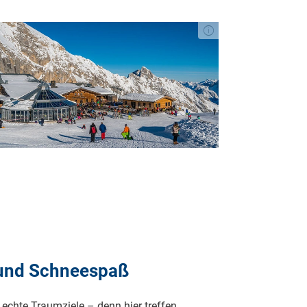
l und Schneespaß
r echte Traumziele – denn hier treffen