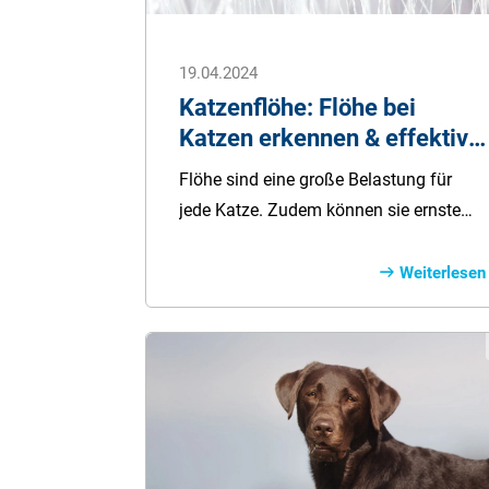
19.04.2024
Katzenflöhe: Flöhe bei
Katzen erkennen & effektiv
bekämpfen
Flöhe sind eine große Belastung für
jede Katze. Zudem können sie ernste
Krankheiten übertragen. Katzenflöhe
befallen auch andere im Haushalt
Weiterlesen
lebende Tiere, wie zum Beispiel den
Hund. Selbst der Mensch kann Opfer
der kleinen Blutsauger werden.