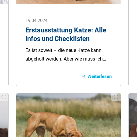
19.04.2024
Erstausstattung Katze: Alle
Infos und Checklisten
Es ist soweit – die neue Katze kann
abgeholt werden. Aber wie muss ich
mich nun auf die neue Mitbewohnerin
einstellen? Was braucht eine Katze?
Weiterlesen
Unzählige Produkte sind im Bereich
Katzenzubehör verfügbar. Dabei ist die
nötige Grundausstattung
vergleichsweise überschaubar.