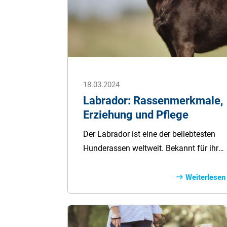
18.03.2024
Labrador: Rassenmerkmale,
Erziehung und Pflege
Der Labrador ist eine der beliebtesten
Hunderassen weltweit. Bekannt für ihre
freundliche Natur, Viel&shy;seitigkeit
und Intelligenz, haben Labradore einen
Weiterlesen
besonderen Platz in den Herzen von
Hundefreun&shy;den erobert. In diesem
Ratgeber werden wir Ihnen die