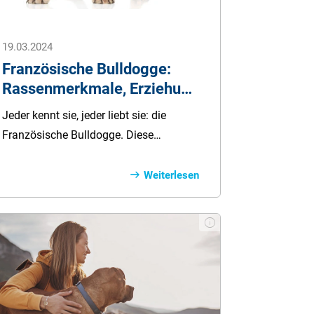
19.03.2024
Französische Bulldogge:
Rassenmerkmale, Erziehung
und Pflege
Jeder kennt sie, jeder liebt sie: die
Französische Bulldogge. Diese
charmante und liebenswerte
Hunderasse erlebt seit Jahren einen
Weiterlesen
regelrechten Hype und wird von vielen
Menschen aufgrund des süßen
Knautschgesichtes und der liebevollen
Art zum Teil der Familie gemacht. Der
Kauf eines Frenchies ist jedoch
umstritten, da es sich um eine
Qualzucht handelt und das süße Tier