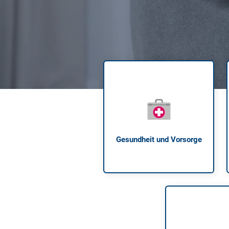
Zahnzusatzversicherung
Rasseportrait des Dackels
Zwingerhusten beim Hund
Zahnzusatzversicherung für Kinder
Würmer, Wurmkur & Entwurmung
Tierarztkosten für Hunde 2025
Listenhunde in Deutschland
Gesundheit und Vorsorge