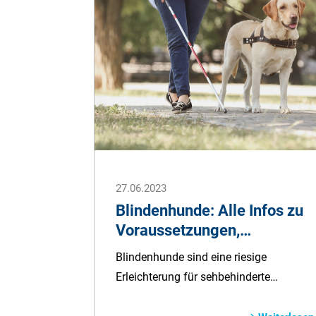
einzigartigen Eigenschaften, alles rund
ums Thema Pflege und Aktivitäten, die
Geschichte und wei&shy;tere
interessante Fakten über die Rasse
erläutern.
27.06.2023
Blindenhunde: Alle Infos zu
Voraussetzungen,
Ausbildung und Kosten
Blindenhunde sind eine riesige
Erleichterung für sehbehinderte
Menschen im Alltag und zudem die