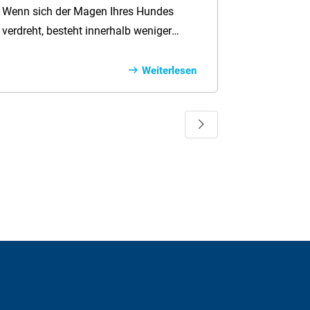
Maßnahmen
Wenn sich der Magen Ihres Hundes
verdreht, besteht innerhalb weniger
Stunden akute Lebensgefahr für Ihren
Vierbeiner. Daher ist es wichtig, die
Weiterlesen
Symptome frühzeitig zu erkennen und
sofort Maßnahmen zu ergreifen. In
Weiter
diesem Ratgeber zeigen wir Ihnen, was
eine Magendrehung verursacht, wie
sich die Symptome äußern und welche
Maßnahmen schnellstmöglich
getroffen werden sollten.