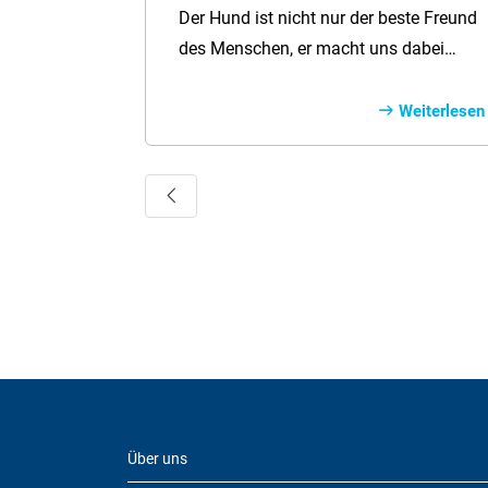
Überblick
Der Hund ist nicht nur der beste Freund
des Menschen, er macht uns dabei
auch noch dauerhaft gesünder und
insgesamt glücklicher. So deuten immer
Weiterlesen
mehr Studien darauf hin, dass die
treuen Vierbeiner weitaus mehr Vorteile
Vorherige
für die Gesundheit von Menschen
haben als bisher angenommen. Welche
das genau sind? Das verraten wir hier!
Über uns