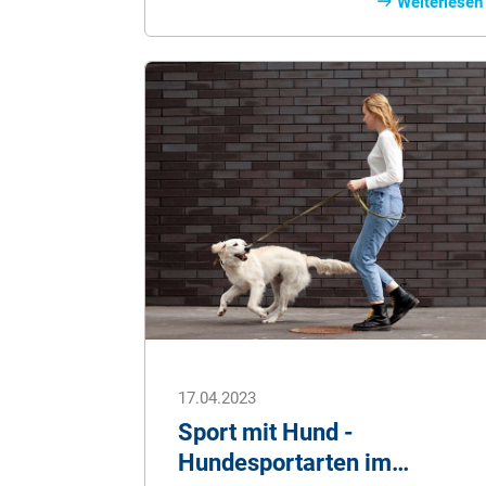
treusten Begleiter. Da die Ausbildung
Weiterlesen
eines Blindenhundes hartes und
konzentriertes Training erfordert, sind
die Kosten für den helfenden Vierbeiner
sehr hoch. Wir haben hier alle wichtigen
Informationen rund ums Thema
Blindenhund für Sie zusammengefasst.
17.04.2023
Sport mit Hund -
Hundesportarten im