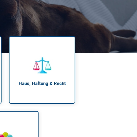
 neue Elterngeld
 Zuhause absichern
falldeckung in der Haftpflicht
zschluss und Überspannung
chmelder können Leben retten
Haus, Haftung & Recht