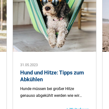
werden können. Damit Sie die Ursachen
kennen und wissen, wann Sie am
besten zum Tierarzt gehen sollten,
haben wir hier alles Wichtige für Sie
zusammengefasst.
31.05.2023
Hund und Hitze: Tipps zum
Abkühlen
Hunde müssen bei großer Hitze
genauso abgekühlt werden wie wir
Menschen. Da unsere Vierbeiner nur