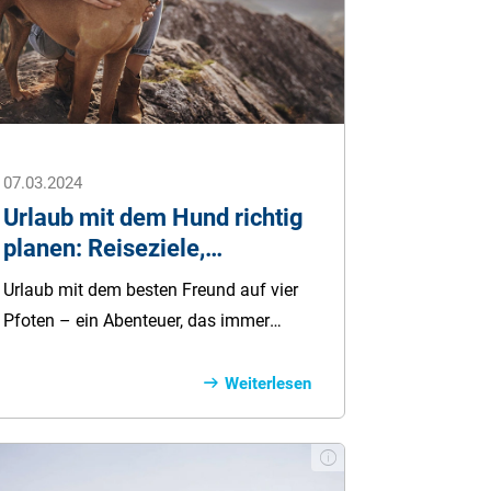
unter vielen gesundheitlichen
Problemen leiden kann. Alle Infos zur
Französischen Bulldogge und was es
beim Kauf des knuffigen Hundes zu
beachten gibt, erfahren Sie hier.
07.03.2024
Urlaub mit dem Hund richtig
planen: Reiseziele,
Checklisten & vieles mehr
Urlaub mit dem besten Freund auf vier
Pfoten – ein Abenteuer, das immer
mehr Tierliebhaber für sich entdecken.
Doch bevor die Reise beginnt, gibt es
Weiterlesen
einiges zu bedenken, um
sicherzustellen, dass sowohl Sie als
auch Ihr pelziger Begleiter eine