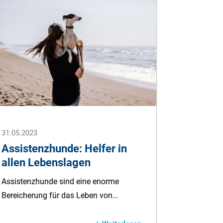
stressfreie und genussvolle Zeit
erleben. In unserem Ratgeber geben wir
Ihnen wertvolle Tipps, damit Ihr Urlaub
mit Hund zu einem unvergesslichen
Erlebnis wird.
31.05.2023
Assistenzhunde: Helfer in
allen Lebenslagen
Assistenzhunde sind eine enorme
Bereicherung für das Leben von
behinderten oder beeinträchtigten