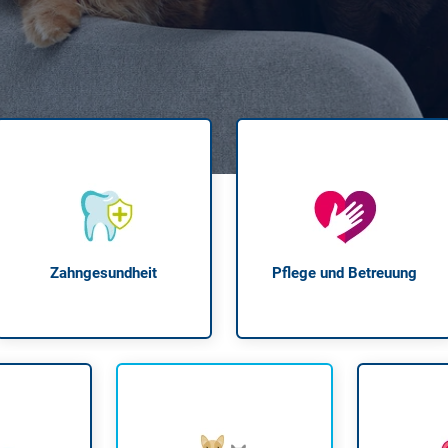
Krank im Urlaub
Das
Reiseapotheke
Das
Packliste Urlaub
Aus
Portugal Urlaub
Kur
Urlaub mit Kindern
Rau
Zahngesundheit
Pflege und Betreuung