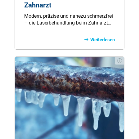
Zahnarzt
Modern, präzise und nahezu schmerzfrei
– die Laserbehandlung beim Zahnarzt
bietet einige Vorteiule. Ob bei Karies,
Parodontitis oder Implantaten: Der Laser
Weiterlesen
ermöglicht schonende Eingriffe, kürzere
Heilungszeiten und mehr Komfort, selbst
für Angstpatienten. Erfahren Sie, wann
der Einsatz sinnvoll ist, welche Vorteile er
bietet und wie Sie sich vor den Kosten
schützen können.