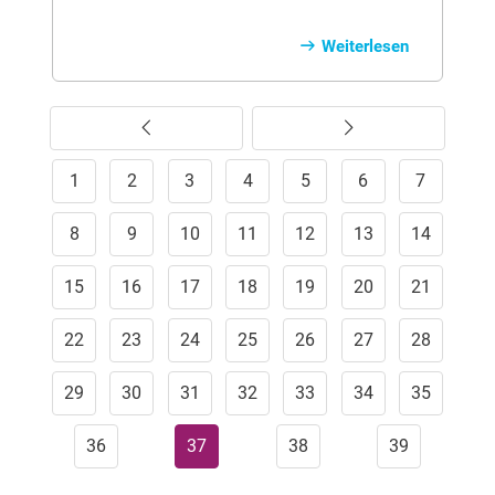
eventuelle Ausfälle des Arbeitnehmers,
zum Beispiel bei Krankheit, Invalidität
Weiterlesen
oder Alter. Solche Leistungen sind vor
allem bei sozialversicherungspflichtigen
Beschäftigungsverhältnissen für den
Vorherige
Weiter
Arbeitgeber steuerfrei. Bei allem, was
darüber hinausgeht, muss genau darauf
1
geachtet werden, ob es sich um
2
3
4
5
6
7
steuerpflichtigen Lohn handelt oder nicht.
8
9
10
11
12
13
14
15
16
17
18
19
20
21
22
23
24
25
26
27
28
29
30
31
32
33
34
35
36
37
38
39