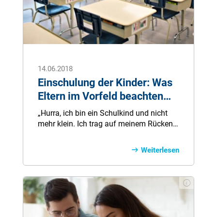
14.06.2018
Einschulung der Kinder: Was
Eltern im Vorfeld beachten
müssen
„Hurra, ich bin ein Schulkind und nicht
mehr klein. Ich trag auf meinem Rücken
ein Ränzelein“, sangen wir einst bei
unserem ersten Schultag. Unsere Sorgen
Weiterlesen
bestanden lediglich darin, welche Farbe
die Schultasche hat und welchen Inhalt
die Schultüte für uns bereithält. Jetzt, da
es um die Einschulung des eigenen
Kindes geht, rücken andere Prioritäten in
den Fokus.