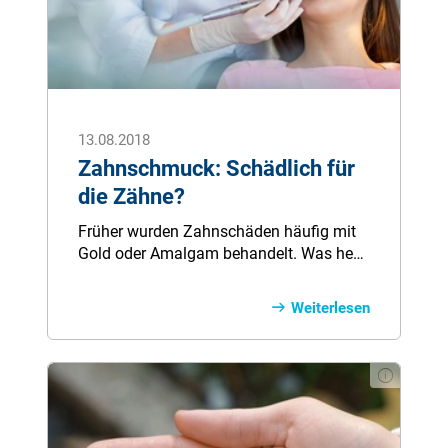
13.08.2018
Zahnschmuck: Schädlich für
die Zähne?
Frü­her wur­den Zahn­schä­den häu­fig mit
Gold oder A­mal­gam be­han­delt. Was heu­
te bei im­mer mehr Men­schen im Mund
glit­zert, sind kei­ne Kro­nen oder Fül­lun­gen
Weiterlesen
mehr, son­dern das ist Zahn­schmuck. Wie
auch an­de­re Kör­per­tei­le so kön­nen auch
ge­sun­de Zäh­ne mit Stein­chen, Glit­zer
und Gold ver­ziert wer­den und sor­gen so
für je­de Men­ge Bling-Bling und ein wahr­
haft strah­len­des Lä­cheln.