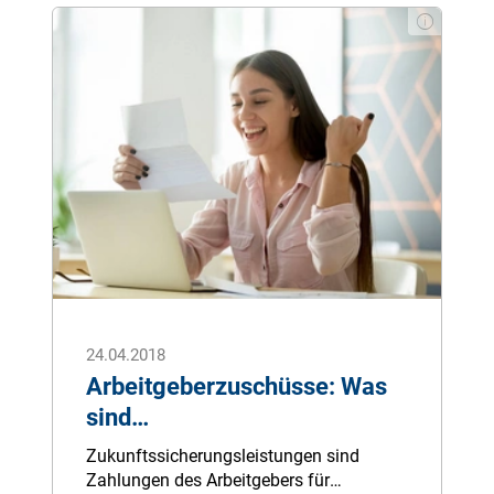
Sonderausgabe oder als
Vorsorgeaufwendung beim Finanzamt
eingereicht werden. Aber wie geht es
richtig?
24.04.2018
Arbeitgeberzuschüsse: Was
sind
Zukunftssicherungsleistunge
Zukunftssicherungsleistungen sind
n?
Zahlungen des Arbeitgebers für