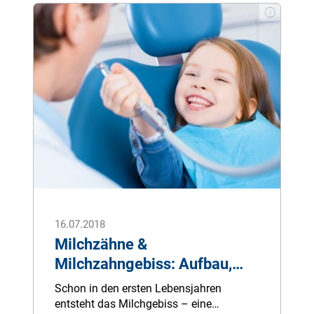
Wer haftet im Schadensfall für die
enstandenen Kosten? Was ist durch die
eigenen Versicherungsverträge
abgedeckt? Wir klären auf, welche
Versicherungen bei Sturmschäden
welche Schäden abdecken.
16.07.2018
Milchzähne &
Milchzahngebiss: Aufbau,
Funktion, Pflegetipps
Schon in den ersten Lebensjahren
entsteht das Milchgebiss – eine