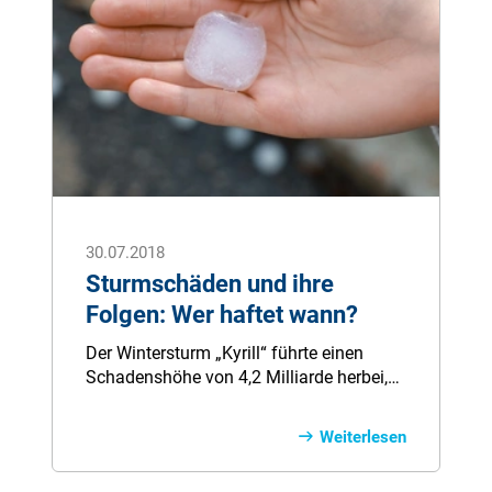
30.07.2018
Sturmschäden und ihre
Folgen: Wer haftet wann?
Der Wintersturm „Kyrill“ führte einen
Schadenshöhe von 4,2 Milliarde herbei,
aber nur etwa die Hälfte war über
Versicherungen gedeckt. Die
Weiterlesen
Versicherungsschäden durch Unwetter
nehmen in Ausmaß und Höhe weiter zu.