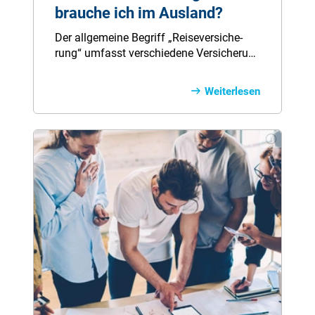
brauche ich im Ausland?
Der all­ge­mei­ne Be­griff „Rei­se­ver­siche­
rung“ um­fasst ver­schie­de­ne Ver­siche­run­
gen, die un­ter­schied­li­che Ri­si­ken auf Rei­
sen im Aus­land ab­si­chern. Hier er­fah­ren
Weiterlesen
Sie, wel­chen Ver­siche­rungs­schutz Sie
wo­für brau­chen.