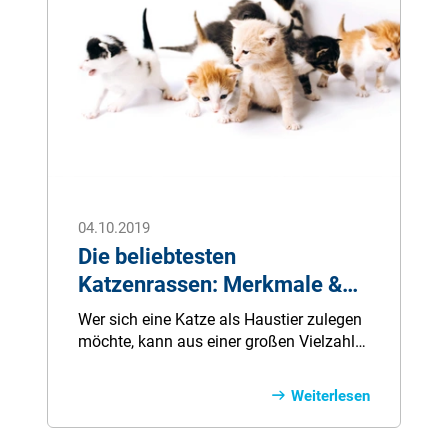
04.10.2019
Die beliebtesten
Katzenrassen: Merkmale &
Charakter
Wer sich eine Katze als Haustier zulegen
möchte, kann aus einer großen Vielzahl
an Rassen wählen. Es gilt dabei,
besondere Eigenschaften und
Weiterlesen
Wesensmerkmale zu berücksichtigen.
Damit das Tier sich im neuen Heim