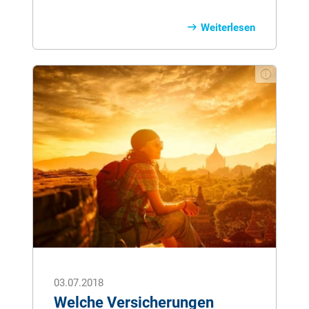
temporäre, aber essentielle Zahnstruktur,
die wir später vollständig durch das
Weiterlesen
bleibende Gebiss ersetzen. Das
Milchgebiss ist das einzige menschliche
„Organ“, das einmalig erneuert wird. In
diesem Artikel erfahren Sie
Wissenswertes über Aufbau, Funktion
und Pflege der Milchzähne – sowie
hilfreiche Tipps für die Mundgesundheit
Ihres Kindes.
03.07.2018
Welche Versicherungen