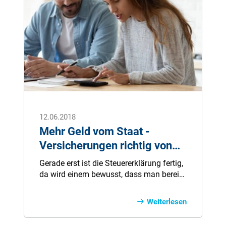
12.06.2018
Mehr Geld vom Staat -
Versicherungen richtig von
der Steuer absetzen
Gerade erst ist die Steuererklärung fertig,
da wird einem bewusst, dass man bereits
seit Monaten die Belege für die nächste
sammelt. Belege für dies und das und die
Weiterlesen
Versicherung. Versicherung? Ja, einiges
an Versicherungen kann als