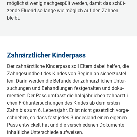
mög­lichst we­nig nach­ge­spült wer­den, da­mit das schüt­
zen­de Fluo­rid so lan­ge wie mög­lich auf den Zäh­nen
bleibt.
Zahnärztlicher Kinderpass
Der zahn­ärzt­li­che Kin­der­pass soll El­tern da­bei hel­fen, die
Zahn­ge­sund­heit des Kin­des von Be­ginn an si­cher­zu­stel­
len. Da­rin wer­den die Be­fun­de der zahn­ärzt­li­chen Un­ter­
su­chun­gen und Be­hand­lun­gen fest­ge­hal­ten und do­ku­
men­tiert. Der Pass um­fasst die halb­jähr­li­chen zahn­ärzt­li­
chen Früh­un­ter­su­chun­gen des Kin­des ab dem ers­ten
Zahn bis zum 6. Le­bens­jahr. Er ist nicht ge­setz­lich vor­ge­
schrie­ben, so dass fast je­des Bun­des­land ei­nen ei­ge­nen
Pass ent­wi­ckelt hat und die ver­schie­de­nen Do­ku­men­te
in­halt­li­che Un­ter­schie­de auf­wei­sen.