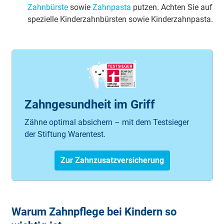
Zahn­bürs­te
so­wie
Zahn­pas­ta
put­zen. Ach­ten Sie auf
spe­zi­el­le Kin­der­zahn­bürs­ten so­wie Kin­der­zahn­pas­ta.
Zahngesundheit im Griff
Zähne optimal absichern – mit dem Testsieger
der Stiftung Warentest.
Zur Zahnzusatzversicherung
Warum Zahnpflege bei Kindern so