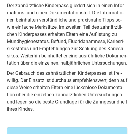
Der zahn­ärzt­li­che Kin­der­pass glie­dert sich in ei­nen In­for­
ma­tions- und ei­nen Do­ku­men­ta­tions­teil. Die In­for­ma­tio­
nen be­inhal­ten ver­ständ­li­che und pra­xis­na­he Tipps so­
wie ein­fa­che Merk­sät­ze. Im zwei­ten Teil des zahn­ärzt­li­
chen Kin­der­pas­ses er­hal­ten El­tern ei­ne Auf­lis­tung zu
Mund­hy­gie­ne­sta­tus, Be­fund, Fluo­rid­a­na­mne­se, Ka­ri­es­ri­
siko­sta­tus und Emp­feh­lun­gen zur Sen­kung des Ka­ri­es­ri­
sikos. Wei­ter­hin be­inhal­tet er ei­ne aus­führ­li­che Do­ku­men­
ta­tion über die ein­zel­nen, halb­jähr­li­chen Un­ter­su­chun­gen.
Der Ge­br­auch des zahn­ärzt­li­chen Kin­der­pas­ses ist frei­
wil­lig. Der Ein­satz ist durch­aus emp­feh­lens­wert, denn auf
die­se Wei­se er­hal­ten El­tern ei­ne lü­cken­lo­se Do­ku­men­ta­
tion über die ein­zel­nen zahn­ärzt­li­chen Un­ter­su­chun­gen
und le­gen so die bes­te Grund­la­ge für die Zahn­ge­sund­heit
ih­res Kin­des.