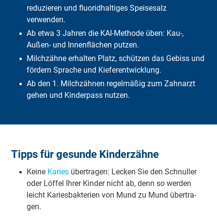
Häufige Fragen
reduzieren und fluoridhaltiges Speisesalz
Fazit
verwenden.
Ab etwa 3 Jahren die KAI-Methode üben: Kau-,
Außen- und Innenflächen putzen.
Milchzähne erhalten Platz, schützen das Gebiss und
fördern Sprache und Kieferentwicklung.
Ab den 1. Milchzähnen regelmäßig zum Zahnarzt
gehen und Kinderpass nutzen.
Tipps für gesunde Kinderzähne
Kei­ne
Ka­ri­es
über­tra­gen: Le­cken Sie den Schnul­ler
oder Löffel Ih­rer Kin­der nicht ab, denn so wer­den
leicht Ka­ri­es­bak­te­ri­en von Mund zu Mund über­tra­
gen.