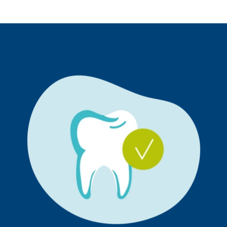
Sobald Kinder beginnen, ihre Zähne selbst zu putzen,
Zahnpflege ergänzen.
sollten sie die richtige Technik anwenden. Bei der KAI-
Methode werden die Zähne stets in der gleichen
Reihenfolge geputzt: Kauflächen (K), Außenflächen (A)
und Innenflächen (I). Die Methode hilft dabei, eine
Routine beim Zähneputzen zu entwickeln und keine
Fläche zu vergessen.