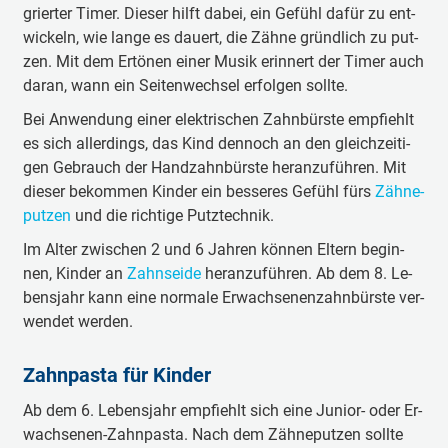
grier­ter Ti­mer. Die­ser hilft da­bei, ein Ge­fühl da­für zu ent­
wi­ckeln, wie lan­ge es dau­ert, die Zäh­ne gründ­lich zu put­
zen. Mit dem Er­tö­nen ei­ner Mu­sik er­in­nert der Ti­mer auch
da­ran, wann ein Sei­ten­wech­sel er­fol­gen soll­te.
Bei An­wen­dung ei­ner elek­tri­schen Zahn­bürs­te emp­fiehlt
es sich al­ler­dings, das Kind den­noch an den gleich­zei­ti­
gen Ge­brauch der Hand­zahn­bürs­te her­an­zu­füh­ren. Mit
die­ser be­kom­men Kin­der ein bes­se­res Ge­fühl fürs
Zäh­ne­
put­zen
und die rich­ti­ge Putz­tech­nik.
Im Al­ter zwi­schen 2 und 6 Jah­ren kön­nen El­tern be­gin­
nen, Kin­der an
Zahn­sei­de
her­an­zu­füh­ren. Ab dem 8. Le­
bens­jahr kann ei­ne nor­ma­le Er­wach­senen­zahn­bürs­te ver­
wen­det wer­den.
Zahn­pas­ta für Kin­der
Ab dem 6. Le­bens­jahr emp­fiehlt sich ei­ne Ju­ni­or- oder Er­
wach­senen-Zahn­pas­ta. Nach dem Zäh­ne­put­zen soll­te