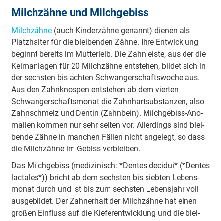
Milchzähne und Milchgebiss
Milch­zäh­ne
(auch Kin­der­zäh­ne ge­nannt) die­nen als
Platz­hal­ter für die blei­ben­den Zäh­ne. Ih­re Ent­wick­lung
be­ginnt be­reits im Mut­ter­leib. Die Zahn­leis­te, aus der die
Keim­an­la­gen für 20 Milch­zäh­ne ent­ste­hen, bil­det sich in
der sechs­ten bis ach­ten Schwan­ger­schafts­wo­che aus.
Aus den Zahn­knos­pen ent­ste­hen ab dem vier­ten
Schwan­ger­schafts­mo­nat die Zahn­hart­sub­stan­zen, al­so
Zahn­schmelz und Den­tin (Zahn­bein). Milch­ge­biss-Ano­
ma­li­en kom­men nur sehr sel­ten vor. Al­ler­dings sind blei­
ben­de Zäh­ne in man­chen Fäl­len nicht an­ge­legt, so dass
die Milch­zäh­ne im Ge­biss ver­blei­ben.
Das Milch­ge­biss (me­di­zi­nisch: *Den­tes de­ci­dui* (*Den­tes
lac­ta­les*)) bricht ab dem sechs­ten bis sieb­ten Le­bens­
mo­nat durch und ist bis zum sechs­ten Le­bens­jahr voll
aus­ge­bil­det. Der Zahn­er­halt der Milch­zäh­ne hat ei­nen
gro­ßen Ein­fluss auf die Kie­fer­ent­wick­lung und die blei­