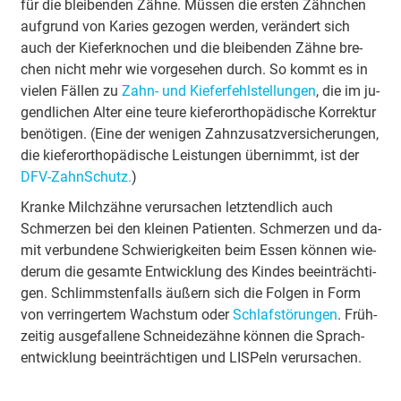
für die blei­ben­den Zäh­ne. Müs­sen die ers­ten Zähn­chen
auf­grund von Ka­ri­es ge­zo­gen wer­den, ver­än­dert sich
auch der Kie­fer­kno­chen und die blei­ben­den Zäh­ne bre­
chen nicht mehr wie vor­ge­se­hen durch. So kommt es in
vie­len Fäl­len zu
Zahn- und Kie­fer­fehl­stel­lun­gen
, die im ju­
gend­li­chen Al­ter ei­ne teu­re kie­fer­or­tho­pä­di­sche Kor­rek­tur
be­nö­ti­gen. (Ei­ne der we­ni­gen Zahn­zu­satz­ver­si­che­rung­en,
die kie­fer­or­tho­pä­di­sche Leis­tun­gen über­nimmt, ist der
DFV-Zahn­Schutz.
)
Kran­ke Milch­zäh­ne ver­ur­sa­chen letzt­end­lich auch
Schmer­zen bei den klei­nen Pa­tien­ten. Schmer­zen und da­
mit ver­bun­de­ne Schwie­rig­kei­ten beim Es­sen kön­nen wie­
der­um die ge­sam­te Ent­wick­lung des Kin­des be­ein­träch­ti­
gen. Schlimms­ten­falls äu­ßern sich die Fol­gen in Form
von ver­rin­ger­tem Wachs­tum oder
Schlaf­stö­run­gen
. Früh­
zei­tig aus­ge­fal­le­ne Schnei­de­zäh­ne kön­nen die Sprach­
ent­wick­lung be­ein­träch­ti­gen und LISP­eln ver­ur­sa­chen.