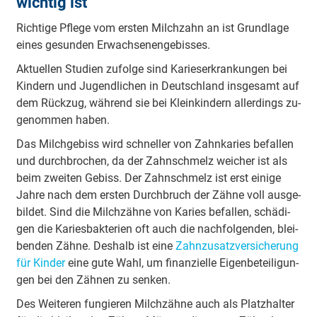
wichtig ist
Rich­ti­ge Pfle­ge vom ers­ten Milch­zahn an ist Grund­la­ge
ei­nes ge­sun­den Er­wach­se­nen­ge­bisses.
Ak­tu­el­len Stu­di­en zu­fol­ge sind Ka­ri­es­er­kran­kun­gen bei
Kin­dern und Ju­gend­li­chen in Deutsch­land ins­ge­samt auf
dem Rück­zug, wäh­rend sie bei Klein­kin­dern al­ler­dings zu­
ge­nom­men ha­ben.
Das Milch­ge­biss wird schnel­ler von Zahn­ka­ri­es be­fal­len
und durch­bro­chen, da der Zahn­schmelz wei­cher ist als
beim zwei­ten Ge­biss. Der Zahn­schmelz ist erst ei­ni­ge
Jah­re nach dem ers­ten Durch­bruch der Zäh­ne voll aus­ge­
bil­det. Sind die Milch­zäh­ne von Ka­ri­es be­fal­len, schä­di­
gen die Ka­ri­es­bak­te­ri­en oft auch die nach­fol­gen­den, blei­
ben­den Zäh­ne. Des­halb ist ei­ne
Zahn­zu­satz­ver­si­che­rung
für Kin­der
ei­ne gu­te Wahl, um fi­nan­zi­el­le Ei­gen­be­tei­li­gun­
gen bei den Zäh­nen zu sen­ken.
Des Wei­te­ren fun­gie­ren Milch­zäh­ne auch als Platz­hal­ter