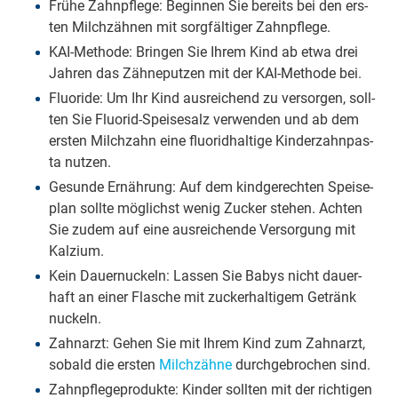
Frü­he Zahn­pfle­ge: Be­gin­nen Sie be­reits bei den ers­
ten Milch­zäh­nen mit sorg­fäl­ti­ger Zahn­pfle­ge.
KAI-Me­tho­de: Brin­gen Sie Ih­rem Kind ab et­wa drei
Jah­ren das Zäh­ne­put­zen mit der KAI-Me­tho­de bei.
Fluo­ri­de: Um Ihr Kind aus­rei­chend zu ver­sor­gen, soll­
ten Sie Fluo­rid-Spei­se­salz ver­wen­den und ab dem
ers­ten Milch­zahn ei­ne fluo­rid­hal­ti­ge Kin­der­zahn­pas­
ta nut­zen.
Ge­sun­de Er­näh­rung: Auf dem kind­ge­rech­ten Spei­se­
plan soll­te mög­lichst we­nig Zu­cker ste­hen. Ach­ten
Sie zu­dem auf ei­ne aus­rei­chen­de Ver­sor­gung mit
Kal­zi­um.
Kein Dau­er­nuck­eln: Las­sen Sie Ba­bys nicht dau­er­
haft an ei­ner Fla­sche mit zu­cker­hal­ti­gem Ge­tränk
nuck­eln.
Zahn­arzt: Ge­hen Sie mit Ih­rem Kind zum Zahn­arzt,
so­bald die ers­ten
Milch­zäh­ne
durch­ge­bro­chen sind.
Zahn­pfle­ge­pro­duk­te: Kin­der soll­ten mit der rich­ti­gen