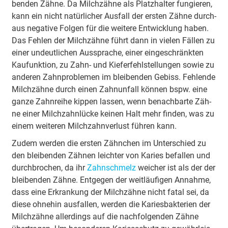
ben­den Zäh­ne. Da Milch­zäh­ne als Platz­hal­ter fun­gie­ren,
kann ein nicht na­tür­li­cher Aus­fall der ers­ten Zäh­ne durch­
aus ne­ga­ti­ve Fol­gen für die wei­te­re Ent­wick­lung ha­ben.
Das Feh­len der Milch­zäh­ne führt dann in vie­len Fäl­len zu
ei­ner un­deut­li­chen Aus­spra­che, ei­ner ein­ge­schränk­ten
Kau­funk­tion, zu Zahn- und Kie­fer­fehl­stel­lun­gen so­wie zu
an­de­ren Zahn­pro­ble­men im blei­ben­den Ge­biss. Fehl­en­de
Milch­zäh­ne durch ei­nen Zahn­un­fall kön­nen bspw. ei­ne
gan­ze Zahn­rei­he kip­pen las­sen, wenn be­nach­bar­te Zäh­
ne ei­ner Milch­zahn­lücke kei­nen Halt mehr fin­den, was zu
ei­nem wei­te­ren Milch­zahn­ver­lust füh­ren kann.
Zu­dem wer­den die ers­ten Zähn­chen im Un­ter­schied zu
den blei­ben­den Zäh­nen leich­ter von Ka­ri­es be­fal­len und
durch­bro­chen, da ihr
Zahn­schmelz
wei­cher ist als der der
blei­ben­den Zäh­ne. Ent­ge­gen der weit­läu­fi­gen An­nah­me,
dass ei­ne Er­kran­kung der Milch­zäh­ne nicht fa­tal sei, da
die­se oh­ne­hin aus­fal­len, wer­den die Ka­ri­es­bak­te­ri­en der
Milch­zäh­ne al­ler­dings auf die nach­fol­gen­den Zäh­ne