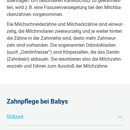
über­tra­gen. Um be­son­de­ren Ka­ri­es­schutz zu ge­währ­leis­
ten, wird z. B. ei­ne Fis­su­ren­ver­sie­ge­lung bei den Milch­ba­
cken­zäh­nen vor­ge­nom­men.
Die Milch­schnei­de­zäh­ne und Milch­eck­zäh­ne sind ein­wur­
ze­lig, die Milch­mo­la­ren zwei­wur­ze­lig und je wei­ter hin­ten
die Zäh­ne in der Zahn­rei­he sind, des­to mehr Zahn­wur­
zeln sind vor­han­den. Die so­ge­nann­ten Odon­to­klas­ten
(auch „Den­tin­fres­ser“) sind Kör­per­zel­len, die das Den­tin
(Zahn­bein) ab­bau­en. Sie re­sor­bie­ren al­so die Milch­zahn­
wur­zeln und füh­ren zum Aus­stoß der Milch­zäh­ne.
Zahnpflege bei Babys
Stillzeit
Muttermilch erfüllt aus zahnärztlicher Sicht eine wichtige