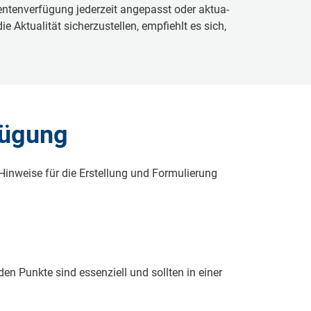
­ten­ver­fü­gung je­der­zeit an­ge­passt oder ak­tu­a­
­tu­a­li­tät si­cher­zu­stel­len, emp­fiehlt es sich,
­fü­gung
Hin­wei­se für die Er­stel­lung und For­mu­lie­rung
den Punk­te sind es­sen­zi­ell und soll­ten in ei­ner