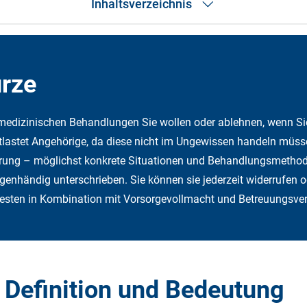
Inhaltsverzeichnis
Das Wichtigste in Kürze
Definition
Rechtslage
ürze
Er­stel­lung
Vor­sor­ge­mög­lich­kei­ten
Häufige Fragen
 medizinischen Behandlungen Sie wollen oder ablehnen, wenn Si
Fazit
tlastet Angehörige, da diese nicht im Ungewissen handeln müss
lierung – möglichst konkrete Situationen und Behandlungsmetho
genhändig unterschrieben. Sie können sie jederzeit widerrufen o
besten in Kombination mit Vorsorgevollmacht und Betreuungsve
 Definition und Bedeutung