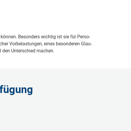
en kön­nen. Be­son­ders wich­tig ist sie für Per­so­
­cher Vor­be­las­tun­gen, ei­nes be­son­de­ren Glau­
all den Un­ter­schied ma­chen.
­fü­gung