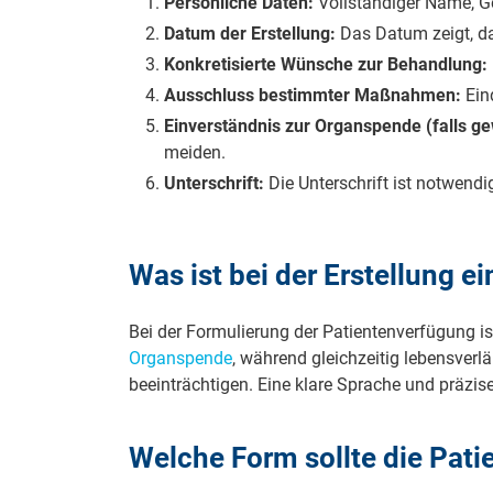
Persönliche Daten:
Voll­stän­di­ger Na­me, G
Datum der Erstellung:
Das Da­tum zeigt, dass 
Konkretisierte Wünsche zur Behandlung:
Ausschluss bestimmter Maßnahmen:
Ein­
Einverständnis zur Organspende (falls g
mei­den.
Unterschrift:
Die Un­ter­schrift ist not­wen­dig
Was ist bei der Er­stel­lung ei­
Bei der For­mu­lie­rung der Pa­ti­en­ten­ver­fü­gung
Or­gan­spen­de
, wäh­rend gleich­zei­tig le­bens­ver
be­ein­träch­ti­gen. Ei­ne kla­re Spra­che und prä­zi­
Welche Form soll­te die Pa­ti­