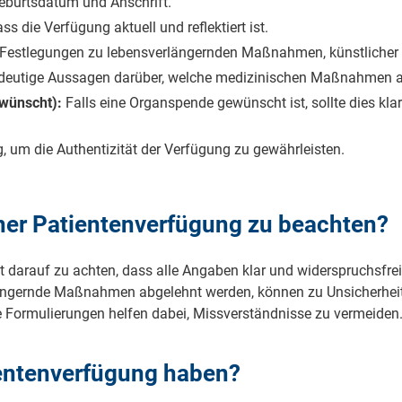
e­burts­da­tum und An­schrift.
die Ver­fü­gung ak­tu­ell und re­fle­k­tiert ist.
Fest­le­gun­gen zu le­bens­ver­län­gern­den Maß­nah­men, künst­li­che
deu­ti­ge Aus­sa­gen dar­über, wel­che me­di­zi­ni­schen Maß­nah­men
ewünscht):
Falls ei­ne Or­gan­spen­de ge­wünscht ist, soll­te dies kla
, um die Au­then­ti­zi­tät der Ver­fü­gung zu ge­währ­leis­ten.
ner Pa­ti­en­ten­ver­fü­gung zu be­ach­ten?
 ist dar­auf zu ach­ten, dass al­le An­ga­ben klar und wi­der­spruchs­f
­län­gern­de Maß­nah­men ab­ge­lehnt wer­den, kön­nen zu Un­si­cher­he
se For­mu­lie­run­gen hel­fen da­bei, Miss­ver­ständ­nis­se zu ver­mei­den
en­ten­ver­fü­gung ha­ben?