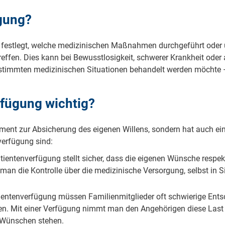
ügung?
as fest­legt, wel­che me­di­zi­ni­schen Maß­nah­men durch­ge­führt ode
ef­fen. Dies kann bei Be­wusst­lo­sig­keit, schwe­rer Krank­heit oder an
imm­ten me­di­zi­ni­schen Si­tu­a­ti­o­nen be­han­delt wer­den möch­t
r­fü­gung wich­tig?
tru­ment zur Ab­si­che­rung des ei­ge­nen Wil­lens, son­dern hat auch e
­ver­fü­gung sind:
­ti­en­ten­ver­fü­gung stellt si­cher, dass die ei­ge­nen Wün­sche re­s
an die Kon­trol­le über die me­di­zi­ni­sche Ver­sor­gung, selbst in Si
­en­ten­ver­fü­gung müs­sen Fa­mi­li­en­mit­glie­der oft schwie­ri­ge Ent­sc
en. Mit ei­ner Ver­fü­gung nimmt man den An­ge­hö­ri­gen die­se Last 
 Wün­schen ste­hen.