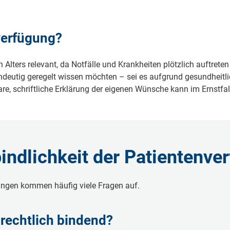
ver­fü­gung?
n Al­ters re­le­vant, da Not­fäl­le und Krank­hei­ten plötz­lich auf­tre­t
in­deu­tig ge­re­gelt wis­sen möch­ten – sei es auf­grund ge­sund­heit­li
a­re, schrift­li­che Er­klä­rung der ei­ge­nen Wün­sche kann im Ernst­f
­lich­keit der Pa­ti­en­ten­ver
­gun­gen kom­men häu­fig vie­le Fra­gen auf.
g recht­lich bin­dend?