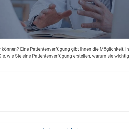
Krank im Urlaub
Das
Reiseapotheke
Das
Packliste Urlaub
Aus
n­nen? Ei­ne Pa­tien­ten­ver­fü­gung gibt Ih­nen die Mög­lich­keit, Ih­
Portugal Urlaub
Kur
ie, wie Sie ei­ne Pa­tien­ten­ver­fü­gung er­stel­len, war­um sie wich­tig
Urlaub mit Kindern
Rau