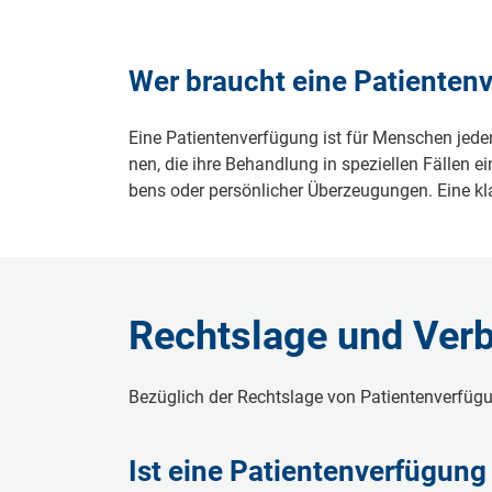
Wer braucht ei­ne Pa­ti­en­ten­
Ei­ne Pa­ti­en­ten­ver­fü­gung ist für Men­schen je­de
nen, die ih­re Be­hand­lung in spe­zi­el­len Fäl­len e
bens oder per­sön­li­cher Über­zeu­gun­gen. Ei­ne kl
Rechtslage und Ver­bind
Be­züg­lich der Rechts­la­ge von Pa­ti­en­ten­ver­fü
Ist ei­ne Pa­ti­en­ten­ver­fü­gun