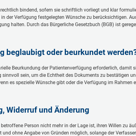
 recht­lich bin­dend, so­fern sie schrift­lich vor­liegt und klar for­mu­l
ie in der Ver­fü­gung fest­ge­leg­ten Wün­sche zu be­rück­sich­ti­gen. Au
gung hal­ten. Durch das Bür­ger­li­che Ge­setz­buch (BGB) ist ge­re­gelt,
ng be­glau­bigt oder be­ur­kun­det wer­den
­el­le Be­ur­kun­dung der Pa­ti­en­ten­ver­fü­gung er­for­der­lich, da­mit si
sinn­voll sein, um die Ech­theit des Do­ku­ments zu be­stä­ti­gen und
, wenn es spe­zi­el­le Wün­sche gibt oder die Ver­fü­gung im Rah­men ei
ng, Wi­der­ruf und Än­de­rung
e be­trof­fe­ne Per­son nicht mehr in der La­ge ist, ih­ren Wil­len zu äu­ße
zeit und oh­ne An­ga­be von Grün­den mög­lich, so­lan­ge der Ver­fas­ser