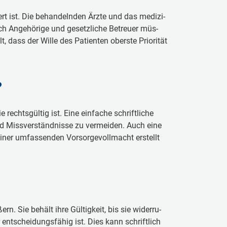
iert ist. Die be­han­deln­den Ärz­te und das me­di­zi­
ch An­ge­hö­ri­ge und ge­setz­li­che Be­treu­er müs­
 dass der Wil­le des Pa­ti­en­ten obers­te Prio­ri­tät
?
e rechts­gül­tig ist. Ei­ne ein­fa­che schrift­li­che
 Miss­ver­ständ­nis­se zu ver­mei­den. Auch ei­ne
­ner um­fas­sen­den Vor­sor­ge­voll­macht er­stellt
rn. Sie be­hält ih­re Gül­tig­keit, bis sie wi­der­ru­
 ent­schei­dungs­fä­hig ist. Dies kann schrift­lich