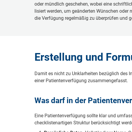
oder münd­lich ge­sche­hen, wo­bei ei­ne schrift­li­ch
li­siert wer­den, um ge­än­der­ten Wün­schen oder neu
die Ver­fü­gung re­gel­mä­ßig zu über­prü­fen und ge
Er­stel­lung und For­mu­
Da­mit es nicht zu Un­klar­hei­ten be­züg­lich des In
ei­ner Pa­ti­en­ten­ver­fü­gung zu­sam­men­ge­fasst.
Was darf in der Pa­ti­en­ten­ve
Ei­ne Pa­ti­en­ten­ver­fü­gung soll­te klar und um­fas
check­lis­ten­ar­ti­gen Struk­tur be­rück­sich­tigt wer­