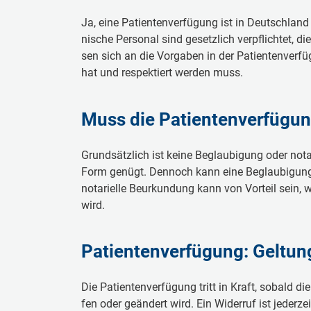
Ja, ei­ne Pa­ti­en­ten­ver­fü­gung ist in Deutsch­land
ni­sche Per­so­nal sind ge­setz­lich ver­pflich­tet, d
sen sich an die Vor­ga­ben in der Pa­ti­en­ten­ver­fü­
hat und re­spek­tiert wer­den muss.
Muss die Pa­ti­en­ten­ver­fü­gu
Grund­sätz­lich ist kei­ne Be­glau­bi­gung oder no­ta­ri
Form ge­nügt. Den­noch kann ei­ne Be­glau­bi­gung 
no­ta­ri­el­le Be­ur­kun­dung kann von Vor­teil sein
wird.
Pa­ti­en­ten­ver­fü­gung: Gel­tu
Die Pa­ti­en­ten­ver­fü­gung tritt in Kraft, so­bald di
fen oder ge­än­dert wird. Ein Wi­der­ruf ist je­der­