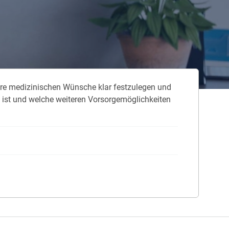
 neue Elterngeld
 Zuhause absichern
falldeckung in der Haftpflicht
re me­di­zi­ni­schen Wün­sche klar fest­zu­le­gen und
zschluss und Überspannung
 ist und wel­che wei­te­ren Vor­sor­ge­mög­lich­kei­ten
chmelder können Leben retten