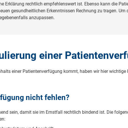
e Er­klä­rung recht­lich emp­feh­lens­wert ist. Eben­so kann die Pa­ti­en
­en ge­sund­heit­li­chen Er­kennt­nis­sen Rech­nung zu tra­gen. Um die Ak
­ge­be­nen­falls an­zu­pas­sen.
lie­rung ei­ner Pa­ti­en­ten­ver
­halts ei­ner Pa­ti­en­ten­ver­fü­gung kommt, ha­ben wir hier wich­ti­ge 
r­fü­gung nicht feh­len?
­send sein, da­mit sie im Ernst­fall recht­lich bin­dend ist. Die fol­gen­
den: