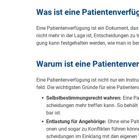
Was ist eine Patientenverf
Ei­ne Pa­ti­en­ten­ver­fü­gung ist ein Do­ku­ment, d
nicht mehr in der La­ge ist, Ent­schei­dun­gen zu tr
gung kann fest­ge­hal­ten wer­den, wie man in be­st
War­um ist ei­ne Pa­ti­en­ten­ve
Ei­ne Pa­ti­en­ten­ver­fü­gung ist nicht nur ein In­s
feld. Die wich­tigs­ten Grün­de für ei­ne Pa­ti­en­ten
Selbstbestimmungsrecht wahren:
Ei­ne Pa
schei­dun­gen mehr tref­fen kann. So be­hält m
bar ist.
Entlastung für Angehörige:
Oh­ne ei­ne Pa­ti
o­nen und so­gar zu Kon­flik­ten füh­ren kön­n
schei­dun­gen im Ein­klang mit den ei­ge­nen