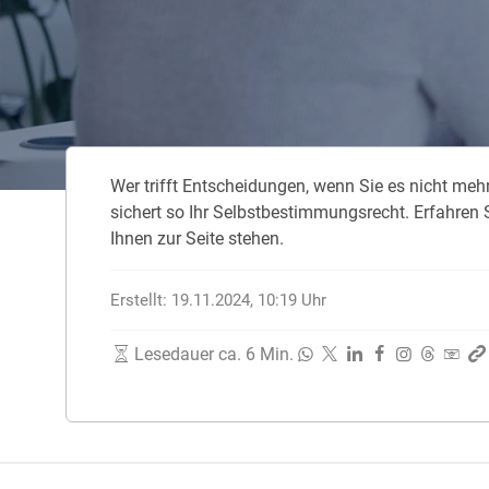
Zahnzusatzversicherung
Rasseportrait des Dackels
Zwingerhusten beim Hund
Zahnzusatzversicherung für Kinder
Würmer, Wurmkur & Entwurmung
Wer trifft Ent­schei­dun­gen, wenn Sie es nicht mehr kö
Tierarztkosten für Hunde 2025
si­chert so Ihr Selbst­be­stim­mungs­recht. Er­fah­ren S
Listenhunde in Deutschland
Ih­nen zur Sei­te ste­hen.
Erstellt:
19.11.2024, 10:19
Uhr
Lesedauer ca. 6 Min.