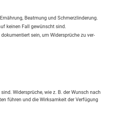
r Er­näh­rung, Be­at­mung und Schmerz­lin­de­rung.
 auf kei­nen Fall ge­wünscht sind.
r do­ku­men­tiert sein, um Wi­der­sprü­che zu ver­
rei sind. Wi­der­sprü­che, wie z. B. der Wunsch nach
i­ten füh­ren und die Wirk­sam­keit der Ver­fü­gung
.