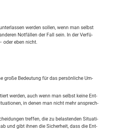
r un­ter­las­sen wer­den sol­len, wenn man selbst
­de­ren Not­fäl­len der Fall sein. In der Ver­fü­
e – oder eben nicht.
i­ne gro­ße Be­deu­tung für das per­sön­li­che Um­
pek­tiert wer­den, auch wenn man selbst kei­ne Ent­
­tu­a­ti­o­nen, in de­nen man nicht mehr an­sprech­
hei­dun­gen tref­fen, die zu be­las­ten­den Si­tu­a­ti­
ab und gibt ih­nen die Si­cher­heit, dass die Ent­