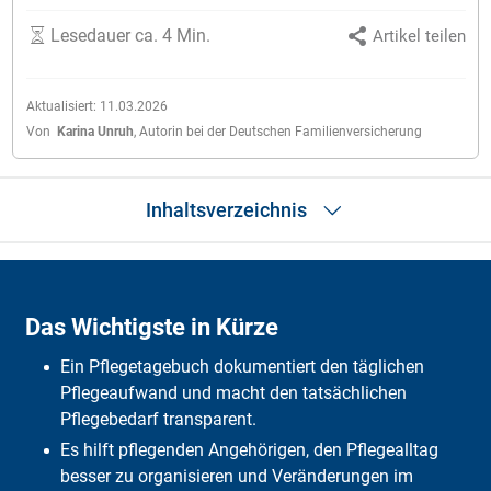
Lesedauer ca. 4 Min.
Artikel teilen
Aktualisiert:
11.03.2026
Von
Karina Unruh
,
Autorin bei der Deutschen Familienversicherung
Inhaltsverzeichnis
Das Wichtigste in Kürze
Wofür ist ein Pflegetagebuch gut?
Das Wichtigste in Kürze
Voraussetzungen
Wie wird ein Pflegetagebuch richtig geführt?
Ein Pflegetagebuch dokumentiert den täglichen
Wie prüft die Pflegekasse meine Pflegebedürftigkeit?
Häufige Fragen
Pflegeaufwand und macht den tatsächlichen
Pflegebedarf transparent.
Es hilft pflegenden Angehörigen, den Pflegealltag
besser zu organisieren und Veränderungen im