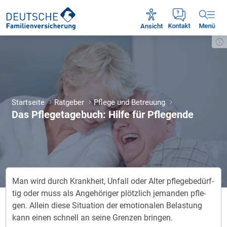
Unsere Servicezeiten:
Mo - Fr 09:00 - 18:30 Uhr
Ansicht
Kontakt
Menü
Startseite
Ratgeber
Pflege und Betreuung
Das Pflegetagebuch: Hilfe für Pflegende
Man wird durch Krank­heit, Un­fall oder Al­ter pfle­ge­be­dürf­
tig oder muss als An­ge­hö­ri­ger plötz­lich je­man­den pfle­
gen. Al­lein die­se Si­tu­a­ti­on der emo­tio­nalen Be­las­tung
kann einen schnell an sei­ne Gren­zen brin­gen.