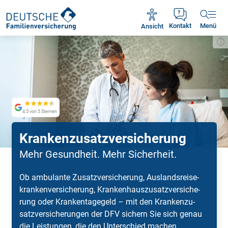
Unsere Servicezeiten:
Mo - Fr 09:00 - 18:30 Uhr
Ansicht
Kontakt
Menü
4.5 von 5 Sternen
Kranken­zusatzversicherung
Mehr Gesundheit. Mehr Sicherheit.
Ob am­bu­lan­te Zu­satz­ver­si­che­rung, Aus­lands­rei­se­
kran­ken­ver­si­che­rung, Kran­ken­haus­zu­satz­ver­si­che­
rung oder Kran­ken­ta­ge­geld – mit den Kran­ken­zu­
satz­ver­si­che­rungen der DFV si­chern Sie sich ge­nau
die Leis­tungen, die den Un­ter­schied ma­chen.