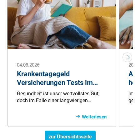
04.08.2026
20.04
Krankentagegeld
Aus
Versicherungen Tests im
her
Vergleich
Sie
Gesundheit ist unser wertvollstes Gut,
Im Au
doch im Falle einer langwierigen
geset
Erkrankung können finanzielle Sorgen
nicht
eine zusätzliche Belastung darstellen.
Rückt
Weiterlesen
Hier bietet Ihnen eine
exist
Krankentagegeldversicherung eine große
Entsc
finanzielle Stütze und stellt eine
günst
zur Übersichtsseite