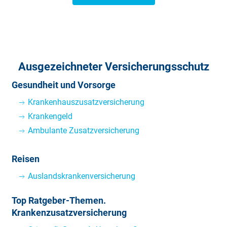
sinnvolle Ergänzung zum gesetzlichen
der B
Krankengeld dar.
Deck
Vore
Berg
den U
worau
Ausgezeichneter Versicherungsschutz
Vers
verm
Gesundheit und Vorsorge
Krankenhauszusatzversicherung
Krankengeld
Ambulante Zusatzversicherung
Reisen
Auslandskrankenversicherung
Top Ratgeber-Themen.
Krankenzusatzversicherung