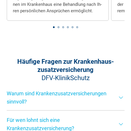
nen im Kran­ken­haus ei­ne Be­hand­lung nach Ih­
der ge­s
ren per­sön­li­chen An­sprü­chen er­mög­licht.
rem re­
Häufige Fragen zur Krankenhaus­
zusatzversicherung
DFV-KlinikSchutz
Warum sind Krankenzusatzversicherungen
sinnvoll?
Die gesetzliche Krankenversicherung deckt die
Für wen lohnt sich eine
medizinische Grundversorgung ab. Viele Leistungen sind
jedoch begrenzt oder mit Zuzahlungen verbunden. Eine
Krankenzusatzversicherung?