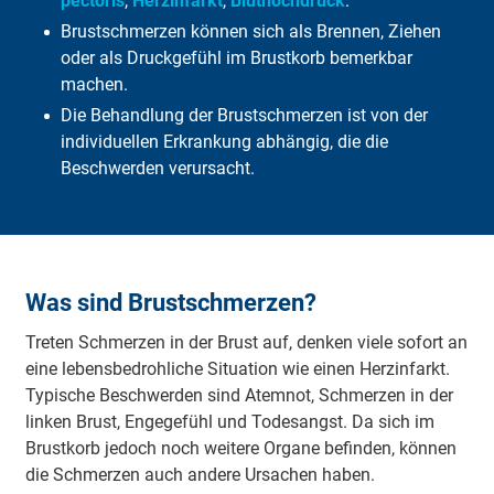
pectoris
,
Herzinfarkt
,
Bluthochdruck
.
Bei Frauen
Brustschmerzen können sich als Brennen, Ziehen
Bei Männern
oder als Druckgefühl im Brustkorb bemerkbar
Was bezahlt die GKV?
Was übernimmt die DFV?
machen.
Häufige Fragen
Die Behandlung der Brustschmerzen ist von der
Fazit
individuellen Erkrankung abhängig, die die
Beschwerden verursacht.
Was sind Brustschmerzen?
Treten Schmerzen in der Brust auf, denken viele sofort an
eine lebensbedrohliche Situation wie einen Herzinfarkt.
Typische Beschwerden sind Atemnot, Schmerzen in der
linken Brust, Engegefühl und Todesangst. Da sich im
Brustkorb jedoch noch weitere Organe befinden, können
die Schmerzen auch andere Ursachen haben.