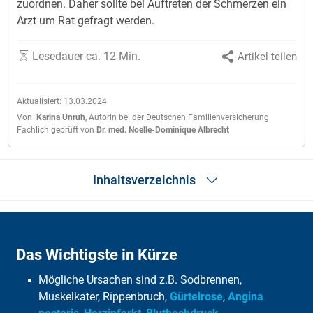
zuordnen. Daher sollte bei Auftreten der Schmerzen ein
Arzt um Rat gefragt werden.
Lesedauer ca. 12 Min.
Artikel teilen
Aktualisiert:
13.03.2024
Von
Karina Unruh
,
Autorin bei der Deutschen Familienversicherung
Fachlich geprüft von
Dr. med. Noelle-Dominique Albrecht
Inhaltsverzeichnis
Das Wichtigste in Kürze
Was sind Brustschmerzen?
Das Wichtigste in Kürze
Ursachen
Wann in die Praxis?
Mögliche Ursachen sind z.B. Sodbrennen,
Diagnose
Behandlung
Muskelkater, Rippenbruch,
Gürtelrose
,
Angina
Alternative Heilmethoden