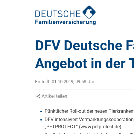
DFV Deutsche F
Angebot in der 
Ambulante Zusatzversicherung
Zahnspange: Kosten & Behandlung
Auslandskrankenversicherung
Zahnkrone: Arten, Ablauf, Kosten
Erstellt:
01.10.2019, 09:58
Uhr
Krankengeld
Zahnimplantate
Artikel teilen
Krankenhauszusatzversicherung
Wurzelbehandlung
Pünktlicher Roll-out der neuen Tierkranke
Pflegezusatzversicherung
Veneers für Zähne
DFV intensiviert Vermarktungskooperation 
Unfallversicherung
„PETPROTECT“ (www.petprotect.de)