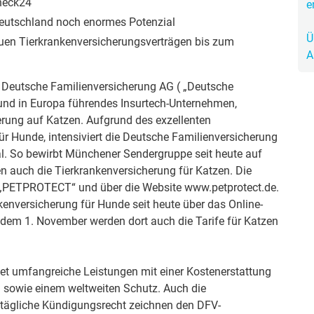
Check24
e
Deutschland noch enormes Potenzial
Krank im Urlaub
Das
Ü
uen Tierkrankenversicherungsverträgen bis zum
A
Reiseapotheke
Das
V Deutsche Familienversicherung AG ( „Deutsche
Packliste Urlaub
Aus
und in Europa führendes Insurtech-Unternehmen,
herung auf Katzen. Aufgrund des exzellenten
Portugal Urlaub
Kur
ür Hunde, intensiviert die Deutsche Familienversicherung
Urlaub mit Kindern
Rau
al. So bewirbt Münchener Sendergruppe seit heute auf
n auch die Tierkrankenversicherung für Katzen. Die
e „PETPROTECT“ und über die Website www.petprotect.de.
nkenversicherung für Hunde seit heute über das Online-
 dem 1. November werden dort auch die Tarife für Katzen
et umfangreiche Leistungen mit einer Kostenerstattung
hl sowie einem weltweiten Schutz. Auch die
tägliche Kündigungsrecht zeichnen den DFV-