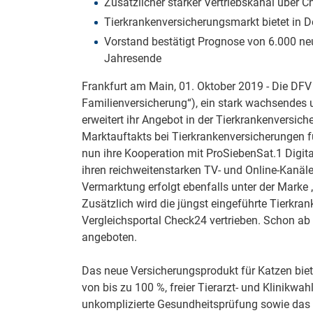
Zusätzlicher starker Vertriebskanal über 
Zahnzusatzversicherung
Tierkrankenversicherungsmarkt bietet in 
Rasseportrait des Dackels
Vorstand bestätigt Prognose von 6.000 ne
Jahresende
Zwingerhusten beim Hund
Zahnzusatzversicherung für Kinder
Frankfurt am Main, 01. Oktober 2019 - Die DF
Würmer, Wurmkur & Entwurmung
Familienversicherung“), ein stark wachsendes 
erweitert ihr Angebot in der Tierkrankenversic
Tierarztkosten für Hunde 2025
Marktauftakts bei Tierkrankenversicherungen f
Listenhunde in Deutschland
nun ihre Kooperation mit ProSiebenSat.1 Digit
ihren reichweitenstarken TV- und Online-Kanäle
Vermarktung erfolgt ebenfalls unter der Mark
Zusätzlich wird die jüngst eingeführte Tierkra
Vergleichsportal Check24 vertrieben. Schon ab
angeboten.
Das neue Versicherungsprodukt für Katzen biet
von bis zu 100 %, freier Tierarzt- und Klinikwa
unkomplizierte Gesundheitsprüfung sowie das 