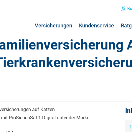
Ko
Versicherungen
Kundenservice
Ratg
amilienversicherung A
Tierkrankenversicher
Private Haftpflichtversicherung
Grippe: Symptome & Behandlung
Hun
Kos
Kombiversicherung
Übelkeit: Ursachen & Behandlung
Hun
Pfl
Norovirus: Symptome & Behandlung
Hos
Nierenschmerzen
Koa
Hausratversicherung
24h
nversicherungen auf Katzen
In
Kopfschmerzen
Pfl
Verkehrsrechtsschutz
mit ProSiebenSat.1 Digital unter der Marke
T