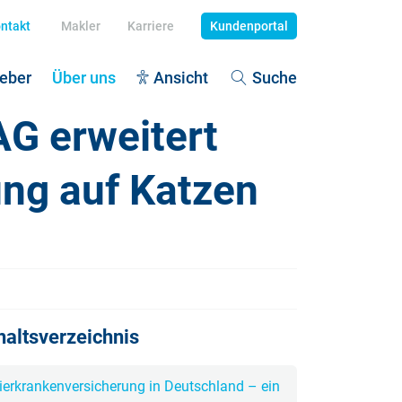
ntakt
Makler
Karriere
Kundenportal
eber
Über uns
Ansicht
Suche
G erweitert
ung auf Katzen
dekrankenversicherung
tenexplosion
dehaftpflicht
egegrad definieren
piz - würdevolles Leben
litionsvertrag 2025: Pflegeziele
 Unfallversicherung
haltsverzeichnis
egefall: Vermögen schützen
ierkrankenversicherung in Deutschland – ein