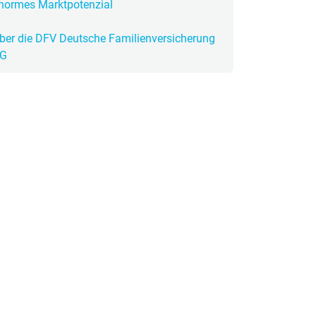
normes Marktpotenzial
 neue Elterngeld
ber die DFV Deutsche Familienversicherung
G
 Zuhause absichern
falldeckung in der Haftpflicht
zschluss und Überspannung
chmelder können Leben retten