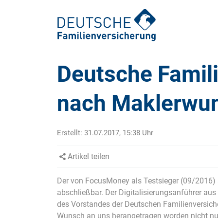
Deutsche Famili
nach Maklerwu
Ambulante Zusatzversicherung
Zahnspange: Kosten & Behandlung
Auslandskrankenversicherung
Zahnkrone: Arten, Ablauf, Kosten
Erstellt:
31.07.2017, 15:38
Uhr
Krankengeld
Zahnimplantate
Artikel teilen
Krankenhauszusatzversicherung
Wurzelbehandlung
Der von FocusMoney als Testsieger (09/2016) 
Pflegezusatzversicherung
Veneers für Zähne
abschließbar. Der Digitalisierungsanführer au
Unfallversicherung
des Vorstandes der Deutschen Familienversiche
Wunsch an uns herangetragen worden nicht nur