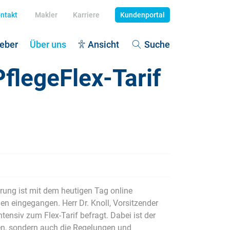
ntakt
Makler
Karriere
Kundenportal
eber
Über uns
Ansicht
Suche
flegeFlex-Tarif
dekrankenversicherung
tenexplosion
dehaftpflicht
egegrad definieren
piz - würdevolles Leben
litionsvertrag 2025: Pflegeziele
 Unfallversicherung
ung ist mit dem heutigen Tag online
egefall: Vermögen schützen
n eingegangen. Herr Dr. Knoll, Vorsitzender
ensiv zum Flex-Tarif befragt. Dabei ist der
en, sondern auch die Regelungen und