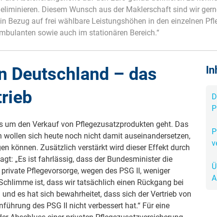
eliminieren. Diesem Wunsch aus der Maklerschaft sind wir ger
es in Bezug auf frei wählbare Leistungshöhen in den einzelnen Pf
Krank im Urlaub
Das
mbulanten sowie auch im stationären Bereich.“
Reiseapotheke
Das
Packliste Urlaub
Aus
in Deutschland – das
In
Portugal Urlaub
Kur
trieb
D
Urlaub mit Kindern
Rau
P
n es um den Verkauf von Pflegezusatzprodukten geht. Das
P
n wollen sich heute noch nicht damit auseinandersetzen,
v
en können. Zusätzlich verstärkt wird dieser Effekt durch
agt: „Es ist fahrlässig, dass der Bundesminister die
Ü
private Pflegevorsorge, wegen des PSG II, weniger
A
s Schlimme ist, dass wir tatsächlich einen Rückgang bei
und es hat sich bewahrheitet, dass sich der Vertrieb von
führung des PSG II nicht verbessert hat.“ Für eine