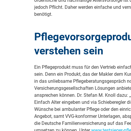
ordentliche und nachhaltige Altersvorsorge ist
jedoch Pflicht. Daher werden einfache und ve
benötigt.
Pflegevorsorgeprod
verstehen sein
Ein Pflegeprodukt muss für den Vertrieb einfa
sein. Denn ein Produkt, das der Makler dem Ku
in das unliebsame Pflegeberatungsgespräch noch
Versicherungsgesellschaften Lösungen anbiete
ansprechen können. Dr. Stefan M. Knoll dazu: 
Einfach Alter eingeben und via Schieberegler di
Wünsche bei ambulanter Pflege oder den einri
Angebot, samt VVG-konformer Unterlagen, abspe
die Deutsche Familienversicherung auf das Feed
umsetzen zu können. Unter
www.testsieger-pfle