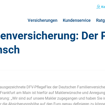
Ko
Versicherungen
Kundenservice
Ratg
enversicherung: Der P
nsch
Private Haftpflichtversicherung
Grippe: Symptome & Behandlung
Hun
Kos
Kombiversicherung
Übelkeit: Ursachen & Behandlung
Hun
Pfl
Norovirus: Symptome & Behandlung
Hos
Nierenschmerzen
Koa
Hausratversicherung
24h
ausgezeichnete DFV-PflegeFlex der Deutschen Familienversicher
Kopfschmerzen
Pfl
s Frankfurt am Main ist hierfür auf Maklerwünsche und Anregunge
Verkehrsrechtsschutz
rung: „Wir sind auf unsere Makler zugegangen und haben Sie int
 die Absicherungshöhe auf den Euro genau definieren zu könn