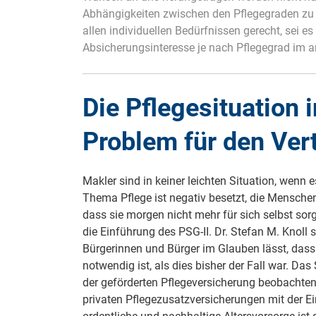
Zahnzusatzversicherung
Abhängigkeiten zwischen den Pflegegraden zu 
allen individuellen Bedürfnissen gerecht, sei 
Rasseportrait des Dackels
Absicherungsinteresse je nach Pflegegrad im a
Zwingerhusten beim Hund
Zahnzusatzversicherung für Kinder
Würmer, Wurmkur & Entwurmung
Die Pflegesituation 
Tierarztkosten für Hunde 2025
Problem für den Ver
Listenhunde in Deutschland
Makler sind in keiner leichten Situation, wen
Thema Pflege ist negativ besetzt, die Mensche
dass sie morgen nicht mehr für sich selbst sorg
die Einführung des PSG-II. Dr. Stefan M. Knoll s
Bürgerinnen und Bürger im Glauben lässt, dass 
notwendig ist, als dies bisher der Fall war. Da
der geförderten Pflegeversicherung beobachten 
privaten Pflegezusatzversicherungen mit der Ein