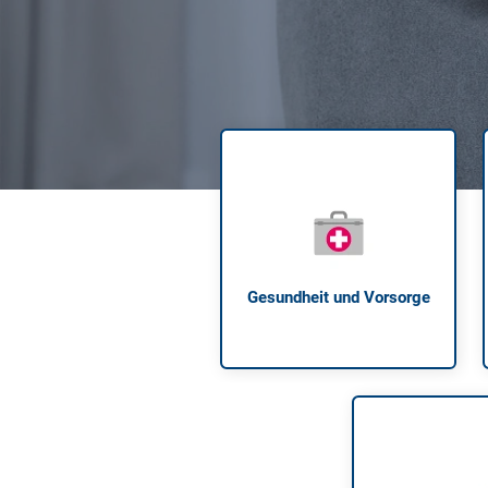
Zahnzusatzversicherung
Rasseportrait des Dackels
Zwingerhusten beim Hund
Zahnzusatzversicherung für Kinder
Würmer, Wurmkur & Entwurmung
Tierarztkosten für Hunde 2025
Listenhunde in Deutschland
Gesundheit und Vorsorge