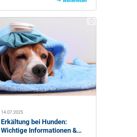
Professionelles Training fördert
Weiterlesen
Sozialverhalten, vermittelt klare Regeln
und sorgt für mehr Sicherheit im Alltag.
Erfahren Sie, welche Angebote es gibt,
worauf Sie bei der Wahl achten sollten
– und warum sich Hundeschulen
lohnen.
14.07.2025
Erkältung bei Hunden:
Wichtige Informationen &