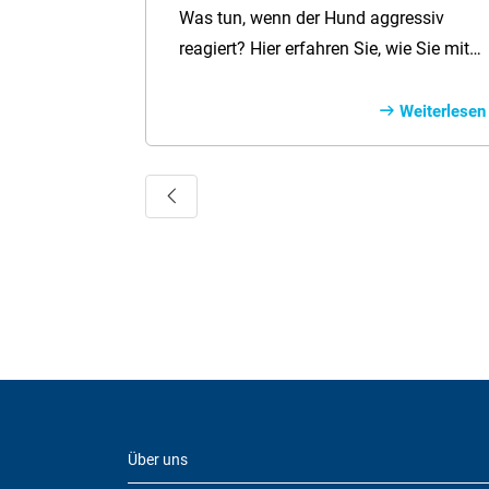
Hundebesitzer
Was tun, wenn der Hund aggressiv
reagiert? Hier erfahren Sie, wie Sie mit
schwierigen Situationen umgehen,
welche Trainingsansätze helfen – und
Weiterlesen
wann professionelle Unterstützung
sinnvoll ist.
Vorherige
Über uns