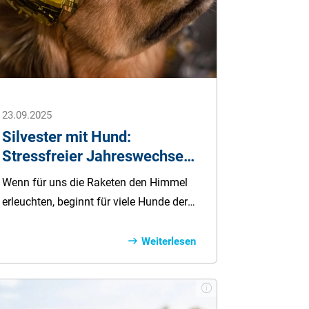
und das Wohlbefinden seines Hundes
nachhaltig.
23.09.2025
Silvester mit Hund:
Stressfreier Jahreswechsel
2025
Wenn für uns die Raketen den Himmel
erleuchten, beginnt für viele Hunde der
Albtraum. Wie Sie Ihrem Liebling ein
stressfreies Silvester ermöglichen,
Weiterlesen
erfahren Sie in unserem Ratgeber – mit
praktischen Tipps, ruhigen Reisezielen
und wichtigen Infos für den