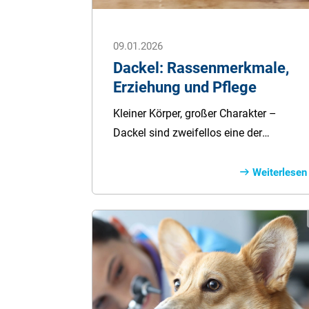
09.01.2026
Dackel: Rassenmerkmale,
Erziehung und Pflege
Kleiner Körper, großer Charakter –
Dackel sind zweifellos eine der
faszinierendsten Hunderassen der Welt.
Ihr charmantes Aussehen und ihr
Weiterlesen
unerschütterlicher Mut haben die
Herzen von Hundeliebhabern auf der
ganzen Welt erobert. Doch Dackel sind
weit mehr als nur süße Gesichter mit
kurzen Beinchen. In diesem Ratgeber
erfahren Sie alles Wichtige rund um die
kleine Hunderasse.