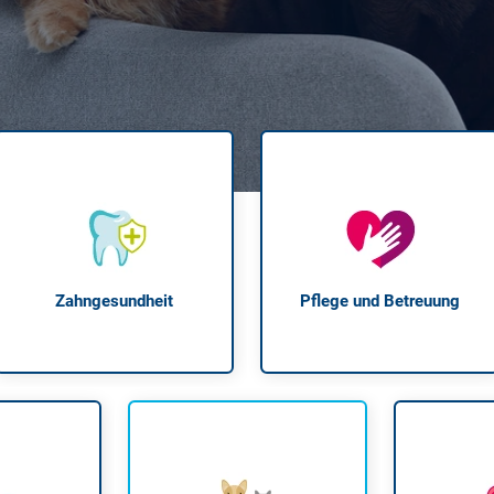
Krank im Urlaub
Das
Reiseapotheke
Das
Packliste Urlaub
Aus
Portugal Urlaub
Kur
Urlaub mit Kindern
Rau
Zahngesundheit
Pflege und Betreuung