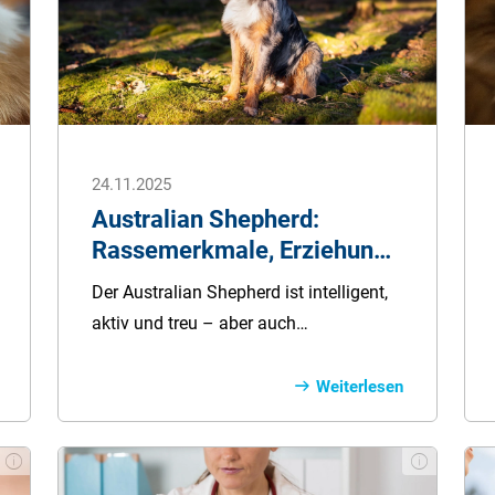
um Ihnen bei der Entscheidungsfindung
zu helfen.
24.11.2025
Australian Shepherd:
Rassemerkmale, Erziehung
und Pflege
Der Australian Shepherd ist intelligent,
aktiv und treu – aber auch
anspruchsvoll in Haltung und
Erziehung. In unserem Ratgeber
Weiterlesen
erfahren Sie alles, was Sie über diese
besondere Hunderasse wissen sollten:
von Geschichte und Charakter über