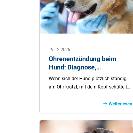
19.12.2025
Ohrenentzündung beim
Hund: Diagnose,
Vorbeugung & Behandlung
Wenn sich der Hund plötzlich ständig
am Ohr kratzt, mit dem Kopf schüttelt
oder das Streicheln am Ohr meidet,
kann das ein deutliches Warnsignal
Weiterlesen
sein: Eine Ohrenentzündung ist nicht
nur unangenehm, sondern oft auch
schmerzhaft – und sie kommt bei