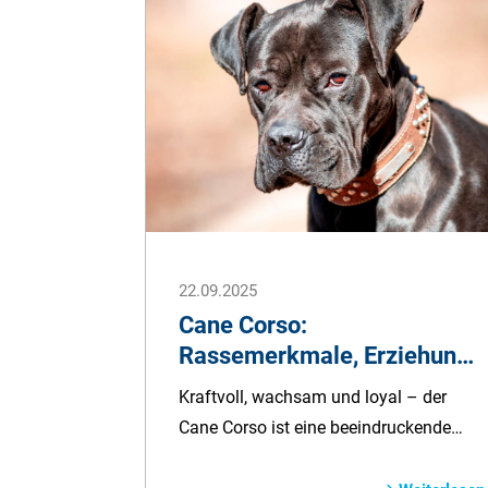
Hunden leider häufiger vor, als man
denkt. Doch woran erkennt man sie
genau? Und wann sollte man unbedingt
den Tierarzt aufsuchen?
22.09.2025
Cane Corso:
Rassemerkmale, Erziehung
und Pflege
Kraftvoll, wachsam und loyal – der
Cane Corso ist eine beeindruckende
Hunderasse mit italienischen Wurzeln.