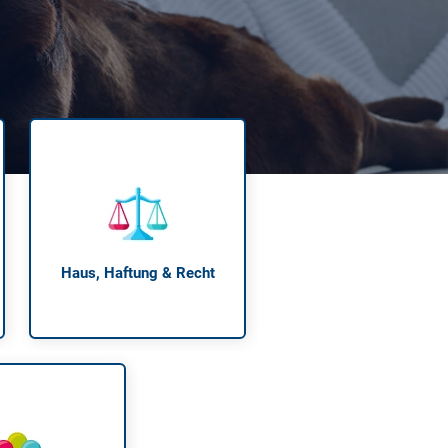
 neue Elterngeld
 Zuhause absichern
falldeckung in der Haftpflicht
zschluss und Überspannung
chmelder können Leben retten
Haus, Haftung & Recht