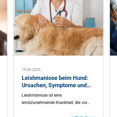
Erziehungstipps, passende Aktivitäten
und Ernährung bis hin zu typischen
Krankheiten und Kosten. So sind Sie
bestens vorbereitet, wenn ein Aussie Ihr
Leben bereichern soll.
19.09.2025
Leishmaniose beim Hund:
Ursachen, Symptome und
Behandlung
Leishmaniose ist eine
ernstzunehmende Krankheit, die vor
allem Hunde betrifft, die im