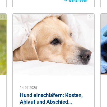
Mittelmeerraum leben oder dorthin
Weiterlesen
mitreisen. Doch was genau steckt hinter
der Diagnose? Wie erkennt man erste
Anzeichen, welche
Behandlungsmöglichkeiten gibt es –
und wie kann man vorbeugen? Hier
erfahren Sie alles Wichtige über
Symptome, Therapie, Ernährung und
Schutzmaßnahmen. Klar, verständlich
und mit vielen praktischen Tipps für
den Alltag mit einem betroffenen Hund.
14.07.2025
Hund einschläfern: Kosten,
Ablauf und Abschied