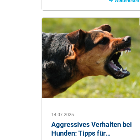
In unserem Ratgeber erfahren Sie alles
Weiterlesen
über Charakter, Haltung, Erziehung und
worauf es bei diesem besonderen
Vierbeiner wirklich ankommt.
14.07.2025
Aggressives Verhalten bei
Hunden: Tipps für