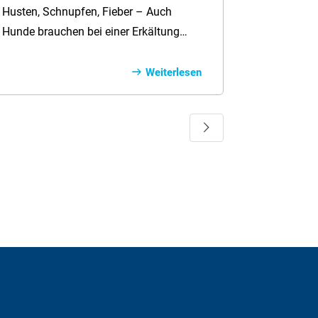
Hilfe
Husten, Schnupfen, Fieber – Auch
Hunde brauchen bei einer Erkältung
Fürsorge und Ruhe. Lesen Sie, worauf
es jetzt ankommt – und wie Sie die
Weiterlesen
Genesung sanft unterstützen können.
Weiter