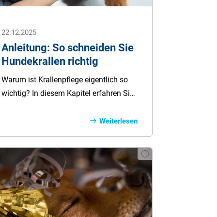
22.12.2025
Anleitung: So schneiden Sie
Hundekrallen richtig
Warum ist Krallenpflege eigentlich so
wichtig? In diesem Kapitel erfahren Sie,
welche Folgen zu lange Krallen für
deinen Hund haben können – und
Weiterlesen
warum regelmäßiges Kürzen mehr ist
als nur Kosmetik. Ungepflegte Krallen
können Schmerzen verursachen, die
Beweglichkeit einschränken und
langfristig sogar zu Fehlstellungen
führen. Wer frühzeitig auf die richtige
Pflege achtet, schützt die Gesundheit