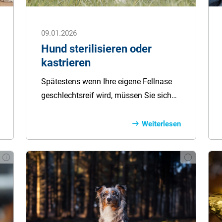
09.01.2026
Hund sterilisieren oder
kastrieren
Spätestens wenn Ihre eigene Fellnase
geschlechtsreif wird, müssen Sie sich
mit dem Thema Kastration und
Sterilisation auseinandersetzen. Da es
Weiterlesen
zahlreiche unterschiedliche Meinungen
und Empfehlungen zu diesem Thema
gibt, sind Hundebesitzer oft mit der
Entscheidung überfordert. In diesem
Ratgeber geben wir Ihnen wichtige
Informationen zur Kastration und
Sterilisation beim Hund an die Hand,