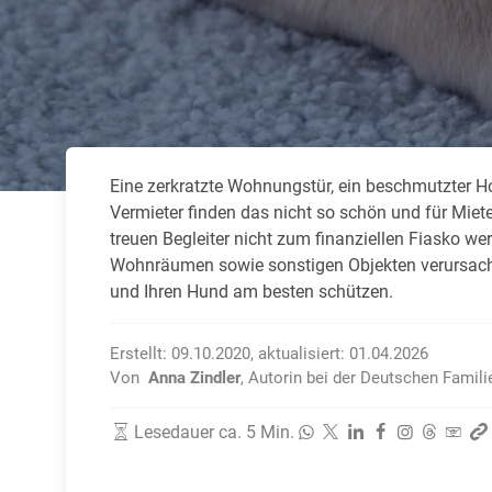
Zahnzusatzversicherung
Rasseportrait des Dackels
Zwingerhusten beim Hund
Zahnzusatzversicherung für Kinder
Würmer, Wurmkur & Entwurmung
Eine zerkratzte Wohnungstür, ein beschmutzter Hot
Tierarztkosten für Hunde 2025
Vermieter finden das nicht so schön und für Miete
Listenhunde in Deutschland
treuen Begleiter nicht zum finanziellen Fiasko w
Wohnräumen sowie sonstigen Objekten verursacht.
und Ihren Hund am besten schützen.
Erstellt:
09.10.2020
,
aktualisiert:
01.04.2026
Von
Anna Zindler
,
Autorin bei der Deutschen Famili
Lesedauer ca. 5 Min.