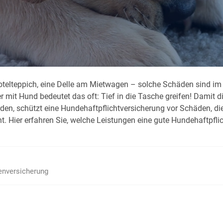
Krank im Urlaub
Das
Reiseapotheke
Das
Packliste Urlaub
Aus
elteppich, eine Delle am Mietwagen – solche Schäden sind im All
Portugal Urlaub
Kur
r mit Hund bedeutet das oft: Tief in die Tasche greifen! Damit 
Urlaub mit Kindern
Rau
erden, schützt eine Hundehaftpflichtversicherung vor Schäden, d
 Hier erfahren Sie, welche Leistungen eine gute Hundehaftpflic
enversicherung