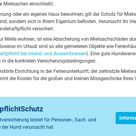
he Mietsachen einschließt.
nung oder ein eigenes Haus bewohnen, gilt der Schutz für Mie
d, sondern sich in Ihrem Eigentum befinden. Verursacht Ihr Vierb
ndehaftpflicht versichert.
zur Miete wohnen, ist eine Absicherung von Mietsachschäden dur
elsweise im Urlaub sind so alle gemieteten Objekte wie Ferienh
ftpflicht bei Inland- und Auslandsreisen
). Eine gute Hundeversi
ck in die konkreten Versicherungsbedingungen.
rstörte Einrichtung in der Ferienunterkunft, der zerkratzte Mie
mmt die Kosten für die großen und kleinen Missgeschicke Ihres 
flichtSchutz
Informa
versicherung leistet für Personen-, Sach- und
der Hund verursacht hat.