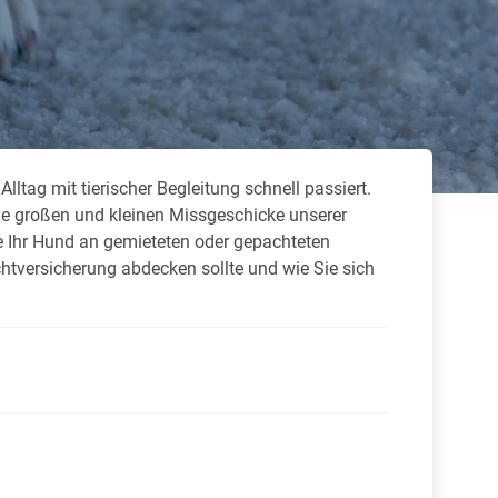
 neue Elterngeld
 Zuhause absichern
falldeckung in der Haftpflicht
tag mit tierischer Begleitung schnell passiert.
zschluss und Überspannung
die großen und kleinen Missgeschicke unserer
chmelder können Leben retten
ie Ihr Hund an gemieteten oder gepachteten
htversicherung abdecken sollte und wie Sie sich