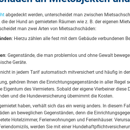
cht
abgedeckt werden, unterscheidet man zwischen Mietsachsc
die der Hund an gemieteten Räumen wie z. B. der eigenen Mi
rscheidet man zwei Arten von Mietsachschäden:
änden
: Hierzu zählen alle fest mit dem Gebäude verbundenen Be
den
: Gegenstände, die man problemlos und ohne Gewalt bewege
ische Geräte.
icht in jedem Tarif automatisch mitversichert und häufig in de
ng, gehören Ihnen die Einrichtungsgegenstände in aller Regel s
e Eigentum des Vermieters. Sobald der eigene Vierbeiner diese D
den und die Hundeversicherung übernimmt die Kosten.
gemietet haben, verhält sich das ein wenig anders. In diesem Fa
äden an beweglichen Gegenständen, denn die Einrichtungsgege
ietete Hotelzimmer, Ferienwohnungen und Ferienhäuser. Verursac
eriendomizils, werden Sie mit einer Hundehaftpflichtversicheru