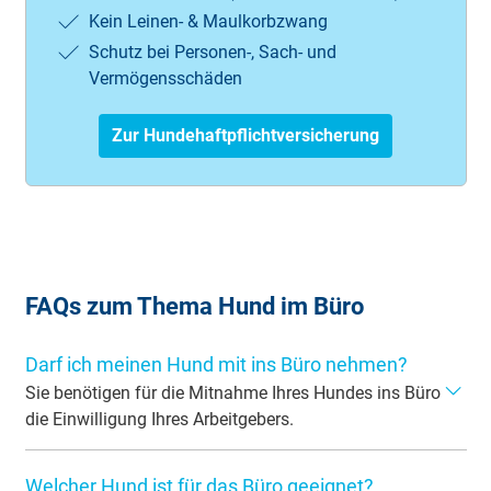
Kein Leinen- & Maulkorbzwang
Schutz bei Personen-, Sach- und
Vermögensschäden
Zur Hundehaftpflichtversicherung
FAQs zum Thema Hund im Büro
Darf ich meinen Hund mit ins Büro nehmen?
Sie benötigen für die Mitnahme Ihres Hundes ins Büro
die Einwilligung Ihres Arbeitgebers.
Wenn Sie Ihren Vierbeiner mit zu Ihrem Arbeitsplatz
Welcher Hund ist für das Büro geeignet?
nehmen möchten, benötigen Sie die Zustimmung Ihres