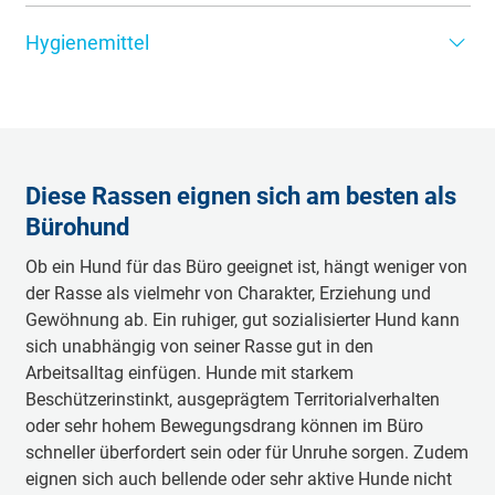
gewohnt gefüttert wird. Am besten ist es, einen
können auch auf eine Hundebox zurückgreifen, da diese
Damit sich die Bürofellnase nicht mit Meetings und
Hundenapf für das Büro zu besorgen und diesen in der
verschlossen werden kann, wenn die Fellnase für einige
Hygienemittel
Excel-Tabellen langweilen muss, empfiehlt es sich,
Nähe des Hundekörbchens zu platzieren.
Zeit an ihrem Platz bleiben muss. Eine Box kann sinnvoll
genügend Hundespielzeug oder Kauartikel im Büro zu
Da der flauschige Schnauzer gerade nach einem
sein, sollte aber nur genutzt werden, wenn der Hund
haben. Wichtig ist, dass diese nicht zu laut sind oder
Spaziergang auch mal Dreck mit ins Büro bringt oder ab
daran gewöhnt ist.
andere stören. So kann sich der Hund alleine
und an ein feuchtfröhliches Missgeschick passieren
beschäftigen, hat Spaß und hält niemandem von der
kann, sollte der Besitzer immer Reinigungsmaterialien zur
Arbeit ab.
Diese Rassen eignen sich am besten als
Hand haben, um Schmutz und Gerüche schnell
beseitigen zu können. So stellen Sie sicher, dass sich die
Bürohund
anderen Mitarbeiter nicht unwohl in der Nähe des Hundes
Ob ein Hund für das Büro geeignet ist, hängt weniger von
fühlen.
der Rasse als vielmehr von Charakter, Erziehung und
Gewöhnung ab. Ein ruhiger, gut sozialisierter Hund kann
sich unabhängig von seiner Rasse gut in den
Arbeitsalltag einfügen. Hunde mit starkem
Beschützerinstinkt, ausgeprägtem Territorialverhalten
oder sehr hohem Bewegungsdrang können im Büro
schneller überfordert sein oder für Unruhe sorgen. Zudem
eignen sich auch bellende oder sehr aktive Hunde nicht