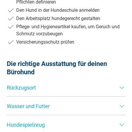
Pflichten definieren
Den Hund in der Hundeschule anmelden
Den Arbeitsplatz hundegerecht gestalten
Pflege- und Hygieneartikel kaufen, um Geruch und
Schmutz vorzubeugen
Versicherungsschutz prüfen
Die richtige Ausstattung für deinen
Bürohund
Rückzugsort
Damit sich Ihr Vierbeiner pudelwohl im Büro fühlt und
Wasser und Futter
andere Mitarbeiter nicht gestört werden, sollte er sein
eigenes, festes Plätzchen bekommen. Nehmen Sie am
Auch sollten Sie sicherstellen, dass der tierische Kollege
besten ein Hundekörbchen oder eine Decke mit und
Hundespielzeug
immer genügend Trinkwasser zur Verfügung hat und wie
platzieren es an einem ruhigen Ort am Arbeitsplatz. Sie