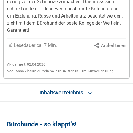
genug vor der Schnauze zumachen. Das muss sich
schnell ändern – denn wenn bestimmte Kriterien rund
um Erziehung, Rasse und Arbeitsplatz beachtet werden,
zieht mit dem Bürohund der beste Kollege der Welt ein.
Garantiert!
Lesedauer ca. 7 Min.
Artikel teilen
Aktualisiert:
02.04.2026
Von
Anna Zindler
,
Autorin bei der Deutschen Familienversicherung
Inhaltsverzeichnis
Welche Vorteile haben Hunde im Büro?
Wie gewöhne ich meinen Hund an die neue Situation im Büro?
Bürohunde - so klappt‘s!
Checkliste
Die richtige Ausstattung