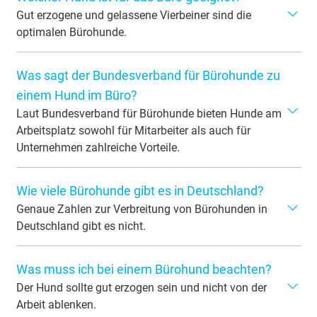
Vorgesetzten. Ansonsten droht Ihnen eine Abmahnung
Gut erzogene und gelassene Vierbeiner sind die
oder im schlimmsten Fall die Kündigung.
optimalen Bürohunde.
In erster Linie ist es wichtig, dass ein Bürohund gut
Was sagt der Bundesverband für Bürohunde zu
erzogen ist, auf seinen Besitzer hört und ein eher ruhiges
und gelassenes Gemüt hat. Einige Hunde sind aufgrund
einem Hund im Büro?
Ihrer Rassemerkmale besser als Bürohunde geeignet als
Laut Bundesverband für Bürohunde bieten Hunde am
andere. Diese Rassen passen perfekt an den
Arbeitsplatz sowohl für Mitarbeiter als auch für
Arbeitsplatz:
Unternehmen zahlreiche Vorteile.
Golden Retriever
Der Bundesverband für Bürohunde hebt die positive
Neufundländer
Wie viele Bürohunde gibt es in Deutschland?
Wirkung auf die physische und psychische Gesundheit
Labrador Retriever
der Mitarbeiter hervor. Mehr Bewegung in den Pausen,
Genaue Zahlen zur Verbreitung von Bürohunden in
gesteigerte Produktivität und ein niedriges Stresslevel
Deutschland gibt es nicht.
Malteser
sind laut Bundesverband für Bürohunde nur einige
Französische Bulldogge
Klar ist jedoch: Hunde am Arbeitsplatz werden
Vorteile, die ein Bürohund mit sich bringt. Doch auch für
Mops
Was muss ich bei einem Bürohund beachten?
zunehmend akzeptiert und sind vor allem in kleineren
Unternehmen gibt es viele Vorteile. Die Arbeitgebermarke
Unternehmen, Start-ups und kreativen Branchen häufiger
Der Hund sollte gut erzogen sein und nicht von der
wird aufgewertet und Stellenausschreibungen, die einen
anzutreffen. Auch in Stellenanzeigen wird immer öfter
Arbeit ablenken.
Bürohund beinhalten, wirken attraktiver auf viele