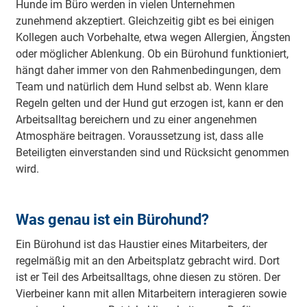
Hunde im Büro werden in vielen Unternehmen
Geeignete Rassen
Genehmigung vom Arbeitgeber
zunehmend akzeptiert. Gleichzeitig gibt es bei einigen
So beschäftigen Sie Ihren Hund im Büro
Kollegen auch Vorbehalte, etwa wegen Allergien, Ängsten
DFV-HundehaftpflichtSchutz
oder möglicher Ablenkung. Ob ein Bürohund funktioniert,
hängt daher immer von den Rahmenbedingungen, dem
Team und natürlich dem Hund selbst ab. Wenn klare
Regeln gelten und der Hund gut erzogen ist, kann er den
Arbeitsalltag bereichern und zu einer angenehmen
Atmosphäre beitragen. Voraussetzung ist, dass alle
Beteiligten einverstanden sind und Rücksicht genommen
wird.
Was genau ist ein Bürohund?
Ein Bürohund ist das Haustier eines Mitarbeiters, der
regelmäßig mit an den Arbeitsplatz gebracht wird. Dort
ist er Teil des Arbeitsalltags, ohne diesen zu stören. Der
Vierbeiner kann mit allen Mitarbeitern interagieren sowie