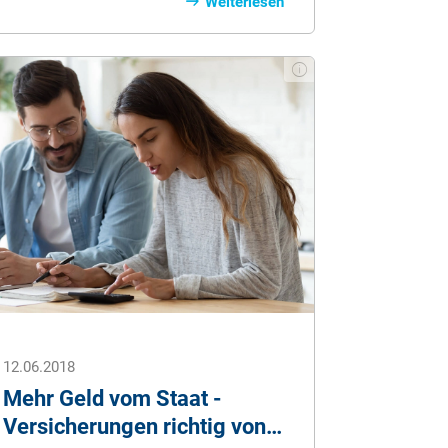
Versicherungen gedeckt. Die
Weiterlesen
Versicherungsschäden durch Unwetter
nehmen in Ausmaß und Höhe weiter zu.
Wer haftet im Schadensfall für die
enstandenen Kosten? Was ist durch die
eigenen Versicherungsverträge
abgedeckt? Wir klären auf, welche
Versicherungen bei Sturmschäden
welche Schäden abdecken.
12.06.2018
Mehr Geld vom Staat -
Versicherungen richtig von