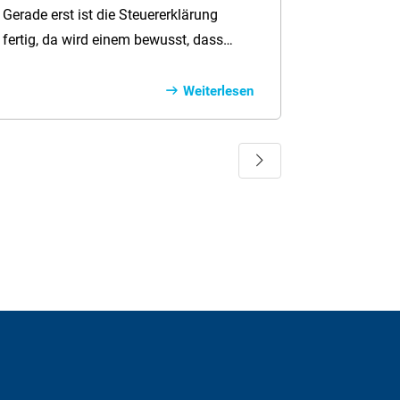
der Steuer absetzen
Gerade erst ist die Steuererklärung
fertig, da wird einem bewusst, dass
man bereits seit Monaten die Belege für
die nächste sammelt. Belege für dies
Weiterlesen
und das und die Versicherung.
Versicherung? Ja, einiges an
Weiter
Versicherungen kann als
Sonderausgabe oder als
Vorsorgeaufwendung beim Finanzamt
eingereicht werden. Aber wie geht es
richtig?