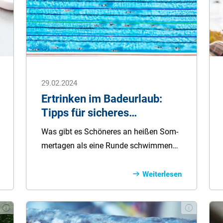
29.02.2024
Ertrinken im Badeurlaub:
Tipps für sicheres
Schwimmen
Was gibt es Schö­neres an hei­ßen Som­
mer­tagen als eine Run­de schwim­men
zu ge­hen und sich im Was­ser ab­zu­küh­
len? Je­doch soll­te man das Was­ser
Weiterlesen
nicht un­ters­chät­zen und im­mer ach­
tsam sein. Er­trin­ken ist eine ernst­zu­neh­
men­de Ge­fahr, die je­des Jahr zahl­rei­che