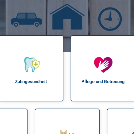
Krank im Urlaub
Das
Reiseapotheke
Das
Packliste Urlaub
Aus
Portugal Urlaub
Kur
Urlaub mit Kindern
Rau
Zahngesundheit
Pflege und Betreuung