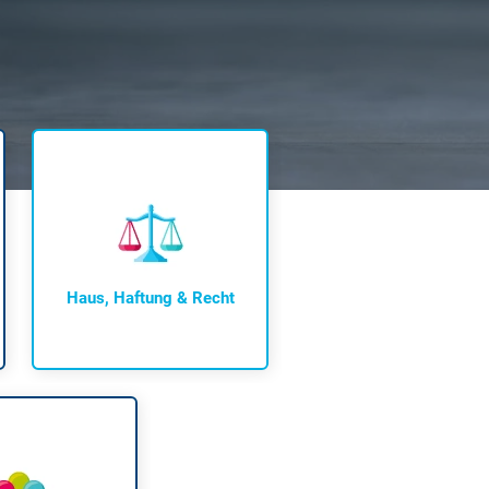
 neue Elterngeld
 Zuhause absichern
falldeckung in der Haftpflicht
zschluss und Überspannung
chmelder können Leben retten
Haus, Haftung & Recht