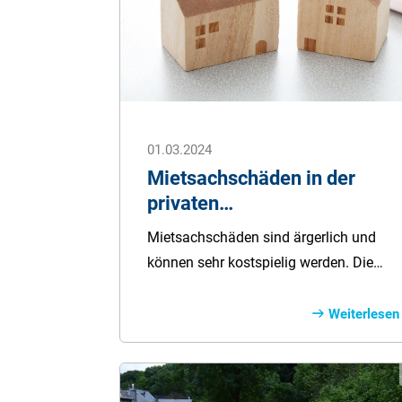
01.03.2024
Mietsachschäden in der
privaten
Haftpflichtversicherung
Mietsachschäden sind ärgerlich und
können sehr kostspielig werden. Die
Haftpflichtversicherung sichert Mieter
vor Schäden in der Wohnung ab. Wie
Weiterlesen
Mietsachschäden definiert sowie
versichert werden und worauf Sie
achten müssen, erfahren Sie hier.