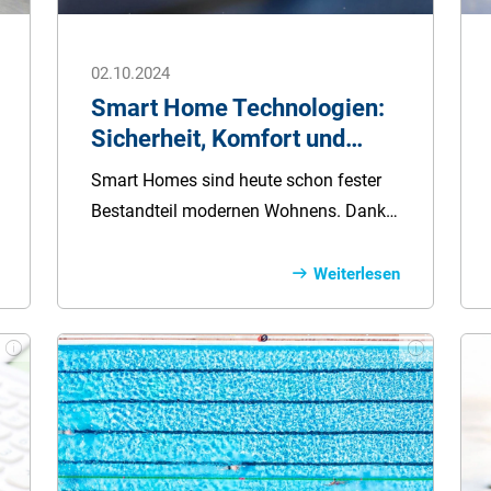
02.10.2024
Smart Home Technologien:
Sicherheit, Komfort und
Effizienz vereint
Smart Homes sind heute schon fester
Bestandteil modernen Wohnens. Dank
vernetzter Technologien wie smarter
Beleuchtung, Sicherheitslösungen und
Weiterlesen
Haushaltsgeräten sind sie komfortabler,
sicherer und energieeffizienter. In
diesem Ratgeberartikel stellen wir Ihnen
die verschiedenen Geräte und deren
Vorteile für den Alltag vor.