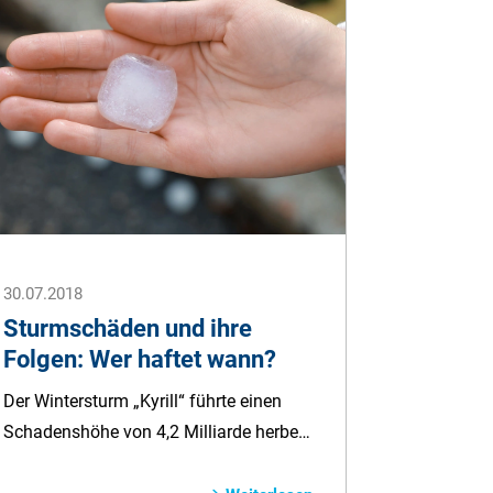
auf Abruf für einen gewissen Zeitraum
absichern. In diesem Ratgeber erfahren
Sie, was On-Demand bedeutet und was
eine On-Demand Versicherung
beinhaltet.
30.07.2018
Sturmschäden und ihre
Folgen: Wer haftet wann?
Der Wintersturm „Kyrill“ führte einen
Schadenshöhe von 4,2 Milliarde herbei,
aber nur etwa die Hälfte war über