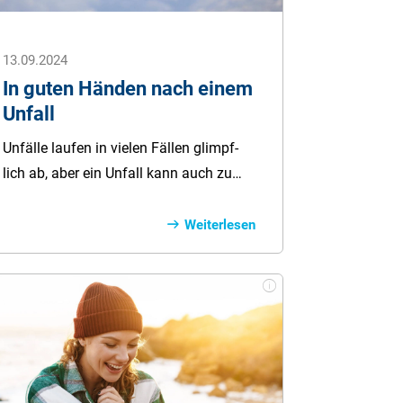
13.09.2024
In guten Händen nach einem
Unfall
Un­fälle lau­fen in vie­len Fäl­len glimpf­
lich ab, aber ein Un­fall kann auch zu
dau­ern­haf­ten kör­per­lichen Be­ein­träch­
tigungen mit ho­hen fi­nanz­iel­len Fol­
Weiterlesen
geris­iken füh­ren. In­be­son­dere ein ba­
riefreier Um­bau der Woh­nung und Ein­
kom­mens­ver­lus­te kön­nen im In­va­
liditäts­fall schnell in den fi­nanz­iel­len
Ruin füh­ren. Mit der ge­setz­lichen und
der pri­va­ten Un­fall­ver­siche­rung gibt es
je­doch pas­sen­da­ge Ab­si­che­rungen, die