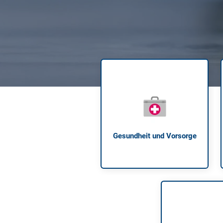
Zahnzusatzversicherung
Rasseportrait des Dackels
Zwingerhusten beim Hund
Zahnzusatzversicherung für Kinder
Würmer, Wurmkur & Entwurmung
Tierarztkosten für Hunde 2025
Listenhunde in Deutschland
Gesundheit und Vorsorge