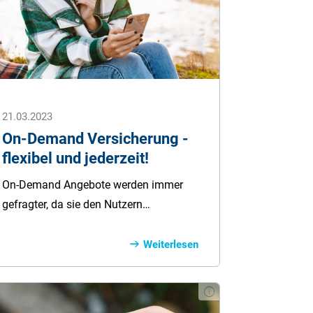
die fi­nanz­i­el­len Här­ten auf­fan­ken kön­
nen.
21.03.2023
On-Demand Versicherung -
flexibel und jederzeit!
On-Demand Angebote werden immer
gefragter, da sie den Nutzern
Individualität und Flexibilität bieten.
Traditionelle Versicherungstarife bieten
Weiterlesen
diesen Komfort oftmals nur begrenzt
oder gar nicht. Mit einer On-Demand
Versicherung können Sie sich spontan