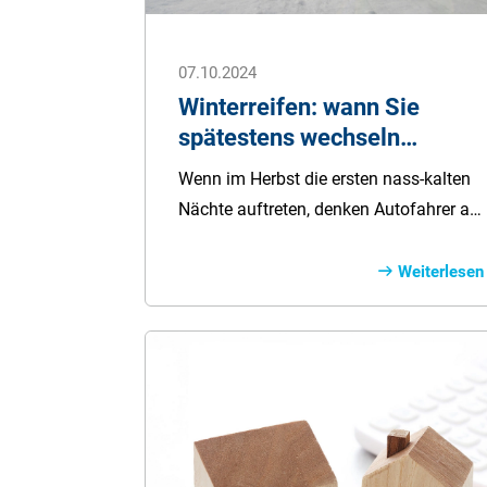
07.10.2024
Winterreifen: wann Sie
spätestens wechseln
sollten?
Wenn im Herbst die ersten nass-kalten
Nächte auftreten, denken Autofahrer an
den bevorstehenden Reifenwechsel. Ob
die Winterreifen noch genug Profiltiefe
Weiterlesen
haben, wann man spätestens
gewechselt haben sollte und wie das
nochmal mit der Winterreifenpflicht war
- wir klären die wichtigsten Fragen zum
Winterreifen-Wechsel.