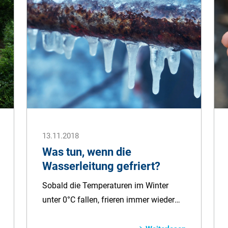
Le­ben for­dert. Doch mit dem rich­tigen
Wis­sen und Vor­sichts­maß­nah­men kön­
nen tra­gi­sche Ba­de­un­fälle ver­mei­det
wer­den. Die­ser Rat­geber bie­t um­fas­
sende In­for­ma­tionen und Tipps, wie Sie
sich und Ihre Li­bes­ten vor dem Er­trin­ken
schüt­zen kön­nen.
13.11.2018
Was tun, wenn die
Wasserleitung gefriert?
Sobald die Temperaturen im Winter
unter 0°C fallen, frieren immer wieder
Wasserleitungen ein. Das kann zu