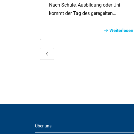
Nach Schule, Ausbildung oder Uni
kommt der Tag des geregelten
Broterwerbs irgendwann. Heute erwartet
der Arbeitsmarkt einen hohen Grad an
Weiterlesen
Flexibilität, vor allem was den Arbeitsort
betrifft. Damit beginnt ein langer
Vorherige
Lebensabschnitt, der so manche
Veränderung mit sich bringt.
Über uns