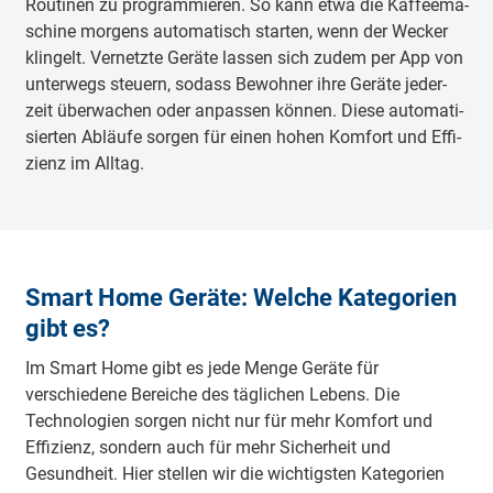
Rou­ti­nen zu pro­gram­mie­ren. So kann et­wa die Kaf­fee­ma­
schi­ne mor­gens au­to­ma­tisch star­ten, wenn der We­cker
klin­gelt. Ver­netz­te Ge­räte las­sen sich zu­dem per App von
un­ter­wegs steu­ern, so­dass Be­woh­ner ih­re Ge­räte je­der­
zeit über­wa­chen oder an­pas­sen kön­nen. Die­se au­to­ma­ti­
sier­ten Ab­läu­fe sor­gen für einen ho­hen Kom­fort und Ef­fi­
zi­enz im All­tag.
Smart Home Geräte: Welche Kategorien
gibt es?
Im Smart Home gibt es jede Menge Geräte für
verschiedene Bereiche des täglichen Lebens. Die
Technologien sorgen nicht nur für mehr Komfort und
Effizienz, sondern auch für mehr Sicherheit und
Gesundheit. Hier stellen wir die wichtigsten Kategorien