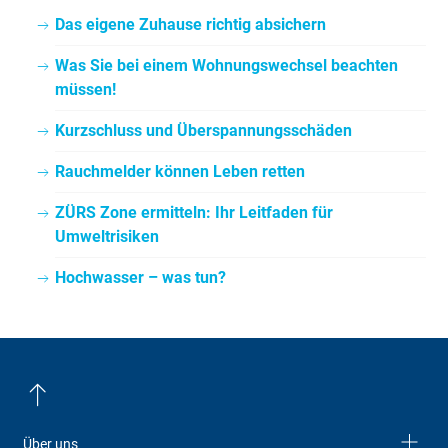
Das eigene Zuhause richtig absichern
Was Sie bei einem Wohnungswechsel beachten
müssen!
Kurzschluss und Überspannungsschäden
Rauchmelder können Leben retten
ZÜRS Zone ermitteln: Ihr Leitfaden für
Umweltrisiken
Hochwasser – was tun?
Über uns