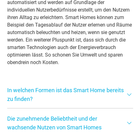
automatisiert und werden auf Grundlage der
individuellen Nutzerbedürfnisse erstellt, um den Nutzern
ihren Alltag zu erleichtern. Smart Homes können zum
Beispiel den Tagesablauf der Nutzer erlernen und Räume
automatisch beleuchten und heizen, wenn sie genutzt
werden. Ein weiterer Pluspunkt ist, dass sich durch die
smarten Technologien auch der Energieverbrauch
optimieren lässt. So schonen Sie Umwelt und sparen
obendrein noch Kosten.
In welchen Formen ist das Smart Home bereits
zu finden?
Smart Home-Technologien sind inzwischen in vielen
Die zunehmende Beliebtheit und der
verschiedenen Formen in unserem Alltag angekommen.
Oft sind diese Technologien nicht sofort als „smart“
wachsende Nutzen von Smart Homes
erkennbar, weil sie sich nahtlos in unsere tägliche