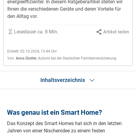
energieeffizienter. In diesem Ratgeberartikel stellen wir
Ihnen die verschiedenen Geräte und deren Vorteile für
den Alltag vor.
Lesedauer ca. 8 Min.
Artikel teilen
Erstellt:
02.10.2024, 13:44
Uhr
Von
Anna Zindler
,
Autorin bei der Deutschen Familienversicherung
Inhaltsverzeichnis
Was genau ist ein Smart Home?
Wie funktioniert ein Smart Home?
Was genau ist ein Smart Home?
Smart Home Geräte: Welche Kategorien gibt es?
Wie viel kostet ein Smart Home?
Das Konzept des Smart Homes hat sich in den letzten
Vorteile eines Smart Homes
Wie sicher ist ein Smart Home?
Jahren von einer Nischenidee zu einem festen
Trends und Entwicklungen im Smart Home Bereich