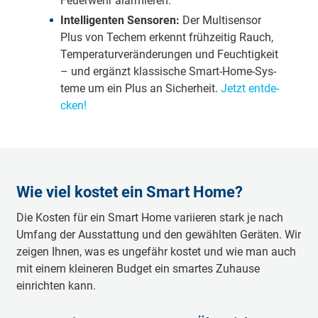
Feuerwehr alarmieren.
In­tel­li­gen­ten Sen­so­ren:
Der Mul­ti­sen­sor
Plus von Te­chem er­kennt früh­zei­tig Rauch,
Tem­pe­ra­tur­ver­än­de­run­gen und Feuch­tig­keit
– und er­gänzt klas­si­sche Smart-Home-Sys­
te­me um ein Plus an Si­cher­heit.
Jetzt ent­de­
cken!
Wie viel kostet ein Smart Home?
Die Kosten für ein Smart Home variieren stark je nach
Umfang der Ausstattung und den gewählten Geräten. Wir
zeigen Ihnen, was es ungefähr kostet und wie man auch
mit einem kleineren Budget ein smartes Zuhause
einrichten kann.