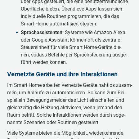
über Apps ge­steu­ert, die eine be­nut­zer­freund­li­che
Ober­fläche bie­ten. Über die­se Apps las­sen sich
in­di­vi­du­el­le Rou­ti­nen pro­gram­mie­ren, die das
Smart Home au­to­ma­ti­siert steu­ern.
Sprach­as­si­sten­ten
: Sys­te­me wie Ama­zon Alexa
oder Goog­le As­sis­tant kön­nen oft als zen­tra­le
Steu­er­ein­heit für vie­le Smart Home-Ge­räte die­
nen, so­dass Be­feh­le per Sprach­steu­e­rung aus­ge­
führt wer­den kön­nen.
Ver­netz­te Ge­räte und ih­re In­ter­ak­ti­on­en
Im Smart Home ar­bei­ten ver­netz­te Ge­räte naht­los zu­sam­
men, um Ab­läu­fe zu au­to­ma­ti­sie­ren. So kann zum Bei­
spiel ein Be­we­gungs­mel­der das Licht ein­schal­ten und
gleich­zei­tig die Hei­zung ak­ti­vie­ren, wenn je­mand den
Raum be­tritt. Sol­che In­ter­ak­ti­on­en wer­den durch so­ge­
nan­nte Sze­na­ri­en oder Rou­ti­nen ge­steu­ert.
Vie­le Sys­te­me bie­ten die Mög­lich­keit, wie­der­keh­ren­de