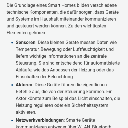
Wohnungen an, die mit grundlegenden Smart Home-
Die Grundlage eines Smart Homes bilden verschiedene
Funktionen wie smarten Türschlössern oder
technische Komponenten, die dafür sorgen, dass Geräte
Beleuchtungssystemen ausgestattet sind.
und Systeme im Haushalt miteinander kommunizieren
Gewerbliche Immobilien
: Auch in Bürogebäuden
und gesteuert werden können. Zu den wichtigsten
und gewerblichen Immobilien setzt man immer mehr
Elementen gehören:
auf Smart Home-Technologien, um Energie zu
Sensoren
: Diese kleinen Geräte messen Daten wie
sparen und die Sicherheit zu erhöhen.
Temperatur, Bewegung oder Luftfeuchtigkeit und
In all diesen Bereichen sieht man, dass Smart Home-
liefern wichtige Informationen an die zentrale
Technologien nicht mehr nur in teuren Luxuswohnungen
Steuerung. Sie sind entscheidend für automatisierte
oder hochmodernen Neubauten zu finden sind. Die
Abläufe, wie das Anpassen der Heizung oder das
Technologie wird immer zugänglicher und auch immer
Einschalten der Beleuchtung.
mehr genutzt.
Aktoren
: Diese Geräte führen die eigentlichen
Befehle aus, die von der Steuerung kommen. Ein
Aktor könnte zum Beispiel das Licht einschalten, die
Heizung regulieren oder ein Sicherheitssystem
aktivieren.
Netzwerkverbindungen
: Smarte Geräte
kommunizieren entweder über WLAN, Bluetooth,