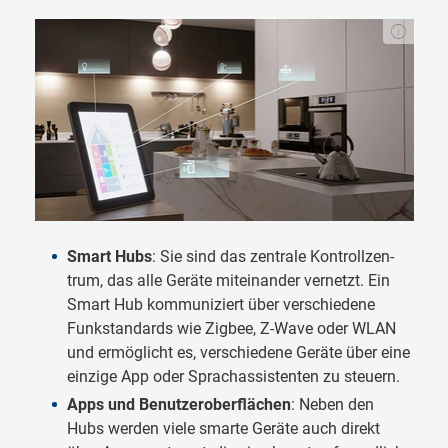
Smart Hubs
: Sie sind das zen­tra­le Kon­troll­zen­
trum, das al­le Ge­räte mit­ein­an­der ver­netzt. Ein
Smart Hub kom­mu­ni­ziert über ver­schie­de­ne
Funk­stan­dards wie Zig­bee, Z-Wave oder WLAN
und er­mög­licht es, ver­schie­de­ne Ge­räte über eine
ein­zi­ge App oder Sprach­as­si­sten­ten zu steu­ern.
Apps und Be­nut­zer­ober­flächen
: Neben den
Hubs wer­den vie­le smar­te Ge­räte auch di­rekt