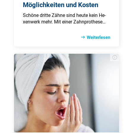
Möglichkeiten und Kosten
Schö­ne drit­te Zäh­ne sind heu­te kein He­
xen­werk mehr. Mit ei­ner Zahn­pro­the­se
ver­bin­den die meis­ten Men­schen Un­si­
cher­heit beim Spre­chen und Es­sen, ob­
Weiterlesen
wohl die Zahn­tech­nik heu­te sehr gu­te Lö­
sun­gen bie­tet. Die mo­der­nen Mög­lich­kei­
ten der Kie­fer­chi­rur­gie mit Im­plan­ta­ten
rei­chen noch sehr viel wei­ter. Al­ler­dings
über­nimmt die Kran­ken­kasse nur ei­ne Re­
gel­ver­sor­gung, das heißt schö­ne Zäh­ne
muss man sich leis­ten kön­nen. Re­gel­mä­
ßi­ge Vor­sor­ge und Zahn­pfle­ge hel­fen, die
Zahn­sub­stanz lan­ge zu er­hal­ten und ein
gut ge­führ­tes Bo­nus­heft so­wie ei­ne pri­va­
te Zahn­zu­satz­ver­si­che­rung kön­nen die
Zu­satz­kos­ten ein­däm­men.