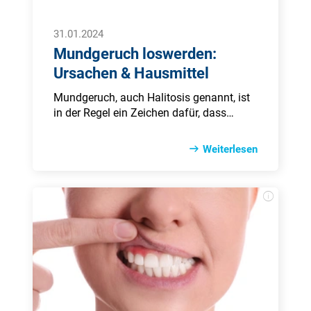
31.01.2024
Mundgeruch loswerden:
Ursachen & Hausmittel
Mundgeruch, auch Halitosis genannt, ist
in der Regel ein Zeichen dafür, dass
etwas nicht stimmt. Die Ursachen für
hierfür sind jedoch sehr vielfältig. Von der
Weiterlesen
Ursache hängt auch ab, wie man ihn
langfristig wieder loswird. Denn eines ist
klar: Mundgeruch belastet einen selbst
und andere.