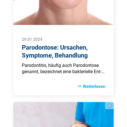
29.01.2024
Parodontose: Ursachen,
Symptome, Behandlung
Paro­don­ti­tis, häufig auch Paro­don­tose
genannt, be­zeichnet eine bak­te­rielle Ent­
zündung des Zahn­bettes (das den Zahn
um­gebende und sta­bi­li­sierende Gewebe
Weiterlesen
und Knochen). Die Krank­heit beginnt oft
schlei­chend und vom Patienten un­
bemerkt. Bleibt sie lange Zeit un­be­
handelt, kann sie zu Lo­cke­rung und Ver­
lust der Zähne führen. Ge­schätzt die
Hälfte der er­wachsenen Bundes­bürger