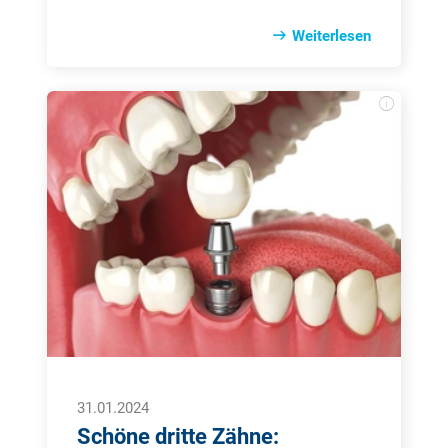
nach­hal­tig ne­ga­tiv be­ein­flus­sen. Blei­ben
Er­kran­kun­gen wie Ka­ries und Pa­ro­don­ti­tis
Weiterlesen
über ei­nen län­ge­ren Zeit­raum un­be­han­
delt, brei­ten sich die da­raus re­sul­tie­ren­
den Bak­te­ri­en un­ter Um­stän­den im gan­
zen Or­ga­nis­mus aus. Die Fol­gen kön­nen
sich in Form von Lun­gen­ent­zün­dun­gen,
Rü­cken- und Na­cken­schmer­zen bis hin
zum Herz­in­farkt oder Schlag­an­fall zei­
gen.
31.01.2024
Schöne dritte Zähne: