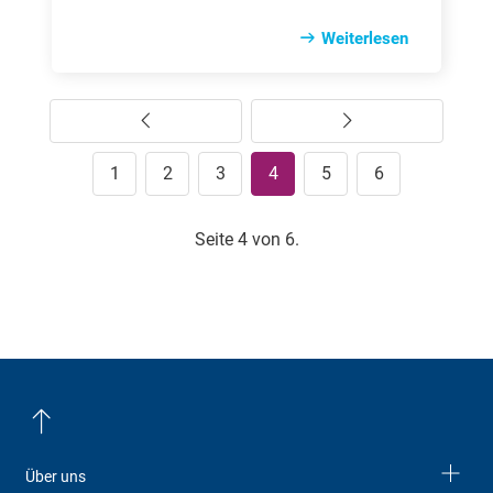
Zahn­fleisch­ent­zün­dung (Gin­gi­vi­tis) mit
dar­auf­fol­gen­dem Zahn­fleisch­rück­gang.
Weiterlesen
Un­ser Rat­ge­ber er­klärt Ih­nen, wel­che Ur­sa­
chen Zahn­fleisch­rück­gang/Zahn­fleisch­
schwund hat, wel­che Symp­to­me ty­pisch
Vorherige
Weiter
sind und wie so­wohl ei­ne na­tür­li­che als
auch zahn­ärzt­li­che Be­hand­lung aus­sieht.
1
2
3
4
5
6
Seite 4 von 6.
Über uns