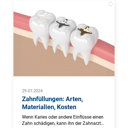
fig kla­gen Pa­tien­ten auch über bak­te­ri­el­le
Ent­zün­dun­gen, Ka­ries oder Pa­ro­don­to­se-
Er­kran­kun­gen. Bei re­gel­mä­ßi­ger, pro­fes­
sio­nel­ler Zahn­rei­ni­gung kann man die­sen
Pro­ble­men vor­beu­gen. Be­ste­hen Vor­er­
kran­kun­gen oder ist ei­ne Pa­tien­tin
schwan­ger, soll­ten mög­li­che Ri­si­ken ei­ner
pro­fes­sio­nel­len Zahn­rei­ni­gung im Vor­feld
ab­ge­klärt wer­den.
29.01.2024
Zahnfüllungen: Arten,
Materialien, Kosten
Wenn Karies oder andere Einflüsse einen
Zahn schädigen, kann ihn der Zahnarzt