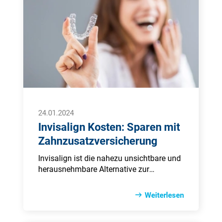
Die teil­wei­se ho­hen Kos­ten schreck­en vie­
le Pa­ti­en­ten vor ei­ner Im­plan­tat­ver­sor­
gung ab.
24.01.2024
Invisalign Kosten: Sparen mit
Zahnzusatzversicherung
Invisalign ist die nahezu unsichtbare und
herausnehmbare Alternative zur
klassischen Zahnspange. Die
transparenten Schienen ermöglichen eine
Weiterlesen
unauffällige Korrektur von
Zahnfehlstellungen – ganz ohne Metall