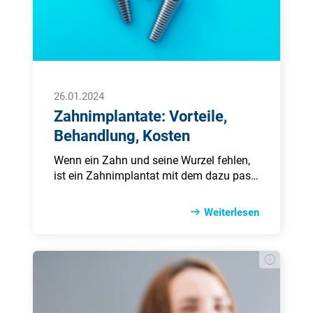
26.01.2024
Zahnimplantate: Vorteile,
Behandlung, Kosten
Wenn ein Zahn und sei­ne Wur­zel feh­len,
ist ein Zahn­im­plan­tat mit dem da­zu pas­
sen­den Zahn­er­satz ei­ne prak­ti­ka­ble Lö­
sung, um den Zahn zu er­set­zen. Das Set­
Weiterlesen
zen von Zahn­im­plan­ta­ten gilt in der
Zahn­me­di­zin als be­währ­tes Rou­ti­ne­ver­
fah­ren, um Zahn­lücken dau­er­haft und
schmerz­schon­end zu schlie­ßen. Wäh­rend
die Vor­tei­le von Zahn­im­plan­ta­ten un­be­
strit­ten sind, gibt es doch ei­nen Ha­ken: