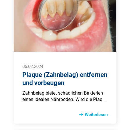
05.02.2024
Plaque (Zahnbelag) entfernen
und vorbeugen
Zahnbelag bietet schädlichen Bakterien
einen idealen Nährboden. Wird die Plaque
nicht regelmäßig entfernt, erhöht sich das
Risiko, an Zahnfleischentzündung,
Weiterlesen
Parodontitis oder Karies zu erkranken.