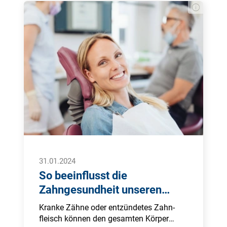
31.01.2024
So beeinflusst die
Zahngesundheit unseren
Körper
Kran­ke Zäh­ne oder ent­zün­de­tes Zahn­
fleisch kön­nen den ge­sam­ten Kör­per