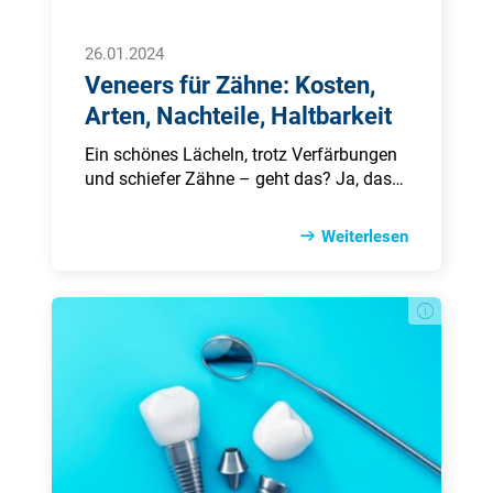
26.01.2024
Veneers für Zähne: Kosten,
Arten, Nachteile, Haltbarkeit
Ein schönes Lächeln, trotz Verfärbungen
und schiefer Zähne – geht das? Ja, das
ist mit sogenannten Veneers möglich -
doch diese haben ihren Preis. Unser
Weiterlesen
Ratgeber gibt Ihnen alle wichtigen
Informationen rund um das Thema
Veneers.