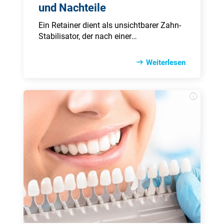
und Nachteile
Ein Retainer dient als unsichtbarer Zahn-
Stabilisator, der nach einer
kieferorthopädischen Behandlung dafür
sorgt, dass die Zähne ihre neue Position
Weiterlesen
behalten. Der Begriff leitet sich vom
englischen to retain – also festhalten
oder bewahren – ab. In diesem Artikel
erfahren Sie, welche Arten von Retainern
es gibt, wie sie eingesetzt werden und
warum sie entscheidend für den
langfristigen Behandlungserfolg sind.