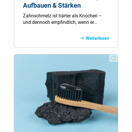
Aufbauen & Stärken
Zahnschmelz ist härter als Knochen –
und dennoch empfindlich, wenn er
einmal geschädigt ist. Er schützt unsere
Zähne täglich vor Kälte, Hitze, Säuren
Weiterlesen
und Abnutzung. Doch falsche Pflege oder
Ernährung können diesen wichtigen
Schutzmantel dauerhaft angreifen. In
unserem Ratgeber erfahren Sie, wie
Zahnschmelz entsteht, wodurch er sich
abbaut und wie Sie ihn mit der richtigen
Pflege und Ernährung langfristig stärken
können – für gesunde, strahlende Zähne
bis ins hohe Alter.