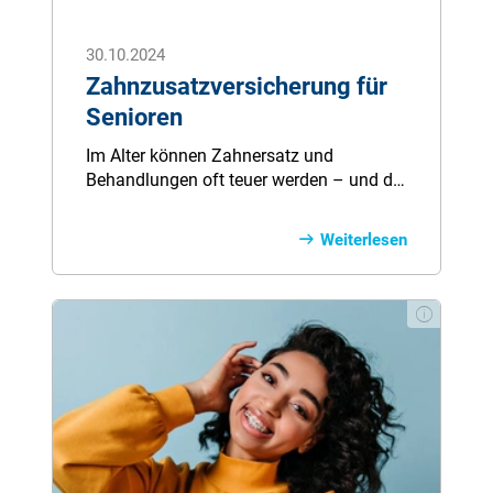
30.10.2024
Zahnzusatzversicherung für
Senioren
Im Alter können Zahnersatz und
Behandlungen oft teuer werden – und die
Krankenkasse zahlt meist nur wenig
dazu. Eine Zahnzusatzversicherung
Weiterlesen
schützt Senioren vor hohen Eigenanteilen
und sorgt dafür, dass Sie sich die beste
Versorgung leisten können – von Kronen
bis Implantaten. Erfahren Sie, wann sich
der Abschluss besonders lohnt, worauf
Sie bei der Tarifwahl achten sollten und
wie Sie mit dem richtigen Schutz Ihr
Lächeln und Ihr Budget langfristig
bewahren.