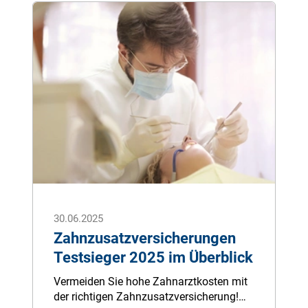
schwerwiegender Fehlstellung.
Nichtsdestotrotz müssen zusätzliche
Leistungen aus eigener Tasche bezahlt
werden. Eine spezielle
Zahnzusatzversicherung für Kinder deckt
viele Leistungen ab, die eine gesetzliche
Krankenkasse nicht übernimmt.
30.06.2025
Zahnzusatzversicherungen
Testsieger 2025 im Überblick
Ver­mei­den Sie ho­he Zahn­arzt­kos­ten mit
der rich­ti­gen Zahn­zu­satz­ver­si­che­rung!