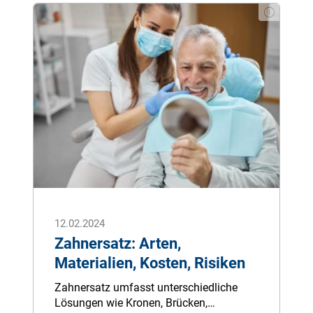
ge auf den Zäh­nen, drin­gen Kal­zi­um- und
Phos­phat-Io­nen ein, ver­här­ten ihn und
ver­wan­deln ihn in fes­ten Zahn­be­lag. Die­
ser har­te Be­lag kann nur pro­fes­sio­nell
ent­fernt wer­den – und birgt Ri­si­ken für
Zahn­fleisch­ent­zün­dun­gen, Ka­ri­es und
Pa­ro­don­ti­tis, wenn man ihn ver­nach­läs­
sigt.
12.02.2024
Zahnersatz: Arten,
Materialien, Kosten, Risiken
Zahnersatz umfasst unterschiedliche
Lösungen wie Kronen, Brücken,