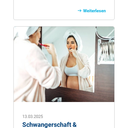
Auch im Jahr 2025 hat Stif­tung Wa­ren­
test al­le be­ste­hen­den Ta­ri­fe un­ter die Lu­
Weiterlesen
pe ge­nom­men. Hier le­sen Sie, wie die
Tests durch­ge­führt wur­den und wie vie­le
Zahn­zu­satz­ver­si­che­run­gen als Test­sie­ger
her­vor­gin­gen.
13.03.2025
Schwangerschaft &