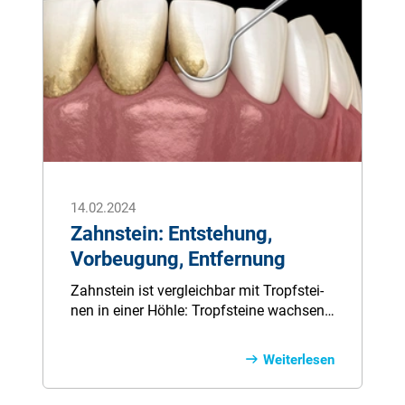
be­hand­lung ab­läuft und ver­glei­chen die
ver­schie­de­nen Zahn­span­gen­ar­ten für
Sie.
14.02.2024
Zahnstein: Entstehung,
Vorbeugung, Entfernung
Zahn­stein ist ver­gleich­bar mit Tropf­stei­
nen in ei­ner Höh­le: Tropf­stei­ne wach­sen
durch Mi­ne­ral­ab­la­ge­run­gen in trop­fen­
dem Was­ser – so ent­steht Zahn­stein
Weiterlesen
durch Mi­ne­ra­li­en aus dem Spei­chel. Ver­
bleibt wei­cher Zahn­be­lag (Pla­que) zu lan­