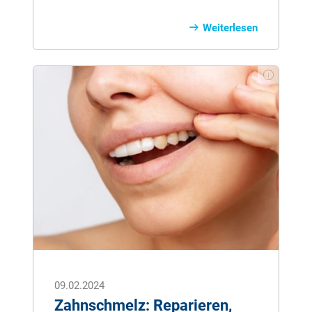
Implantate und Prothesen, die Funktion
und Ästhetik Ihrer Zähne
Weiterlesen
wiederherstellen. Unser Ratgeber zeigt,
welche Arten von Zahnersatz es gibt,
welche Materialien und Kosten dabei eine
Rolle spielen und welche Vor- und
Nachteile die einzelnen Behandlungen
haben. So finden Sie die passende
Versorgung für Ihre individuellen
Bedürfnisse.
09.02.2024
Zahnschmelz: Reparieren,