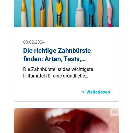
08.02.2024
Die richtige Zahnbürste
finden: Arten, Tests,
Empfehlungen
Die Zahnbürste ist das wichtigste
Hilfsmittel für eine gründliche
Zahnreinigung und langfristige
Zahngesundheit. Mit der richtigen Bürste
Weiterlesen
lassen sich Plaque und Bakterien effektiv
entfernen, sodass Zähne und Zahnfleisch
gesund bleiben. Entscheidend sind dabei
vor allem der passende Härtegrad der
Borsten sowie eine schonende und
gleichzeitig wirksame Putztechnik. Wer