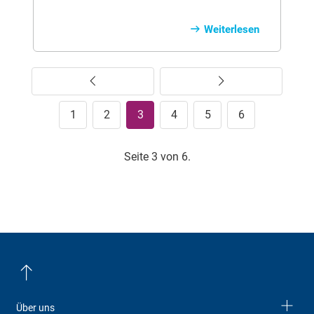
ken un­äs­the­tisch. Viele Men­schen haben
je­doch mit gel­ben Zäh­nen zu kämp­fen
Weiterlesen
und nut­zen Me­tho­den des Zahn­ble­a­
chings. Dabei kom­men so­wohl pro­fes­si­o­
nel­le Ble­a­chings als auch Tipps zur An­
Vorherige
Weiter
wen­dung von Haus­mit­teln wie z.B. Back­
pul­ver, zum Ein­satz.
1
2
3
4
5
6
Seite 3 von 6.
Über uns