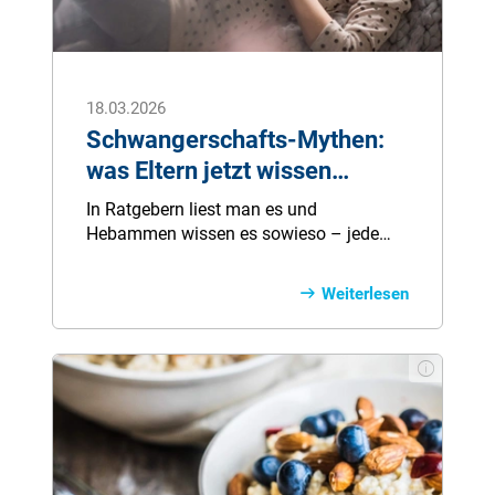
18.03.2026
Schwangerschafts-Mythen:
was Eltern jetzt wissen
sollten
In Ratgebern liest man es und
Hebammen wissen es sowieso – jede
Schwangerschaft ist anders. Dennoch
gibt es bestimmte
Weiterlesen
Schwangerschaftsbeschwerden und
Begleiterscheinungen, die häufiger und
unterschiedlich stark auftreten.