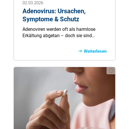
02.03.2026
Adenovirus: Ursachen,
Symptome & Schutz
Adenoviren werden oft als harmlose
Erkältung abgetan – doch sie sind
deutlich widerstandsfähiger und
ansteckender als viele andere Viren. Sie
Weiterlesen
überleben lange auf Oberflächen,
verbreiten sich leicht über Hände,
Tröpfchen oder sogar Schwimmbäder
und können nicht nur die Atemwege,
sondern auch Augen und Magen-Darm-
Trakt betreffen. Typisch sind
langanhaltende Beschwerden, die einer
Grippe ähneln – manchmal kombiniert
mit einer hoch ansteckenden
Bindehautentzündung. Warum
Antibiotika nicht helfen, wer besonders
gefährdet ist und wie Sie sich wirksam