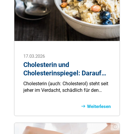
17.03.2026
Cholesterin und
Cholesterinspiegel: Darauf
sollten Sie achten!
Cholesterin (auch: Cholesterol) steht seit
jeher im Verdacht, schädlich für den
menschlichen Organismus und nicht
förderlich für die Gesundheit zu sein.
Weiterlesen
Dabei ist es nicht per Definition
schädlich. Ein Teil des in Blut und Zellen
befindlichen Fettes wird vom Körper
selbst gebildet. Den weiteren Teil nimmt