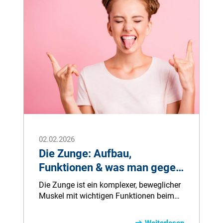
02.02.2026
Die Zunge: Aufbau,
Funktionen & was man gegen
Zungenbelag tun kann
Die Zunge ist ein komplexer, beweglicher
Muskel mit wichtigen Funktionen beim
Essen und Schmecken, Sprechen sowie
Reinigen von Zähnen und Mundhöhle.