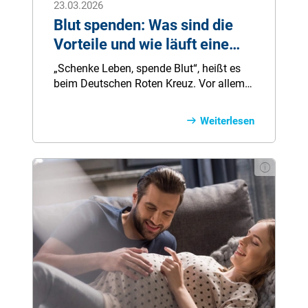
23.03.2026
Blut spenden: Was sind die
Vorteile und wie läuft eine
Blutspende ab?
„Schenke Leben, spende Blut“, heißt es
beim Deutschen Roten Kreuz. Vor allem
vermehrt in den Sommermonaten wird
wegen der Urlaubszeit weniger
Weiterlesen
gespendet, wobei gleichzeitig aufgrund
erhöhter Verkehrsunfallzahlen der Bedarf
an Blutkonserven steigt. Wird also
ausreichend Blut in Deutschland
gespendet?