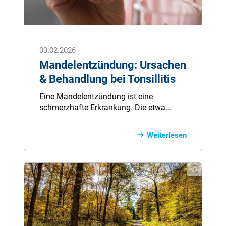
schützen können, erfahren Sie in diesem
Überblick.
03.02.2026
Mandelentzündung: Ursachen
& Behandlung bei Tonsillitis
Eine Mandelentzündung ist eine
schmerzhafte Erkrankung. Die etwa
bohnengroßen Mandeln befinden sich
am Eingang der Atem- und Speisewege
Weiterlesen
und schützen den Körper in der Regel vor
Viren und Bakterien. Ist das
Immunsystem geschwächt, kann es zu
einer Entzündung der Gaumenmandeln
(Tonsillitis) kommen.