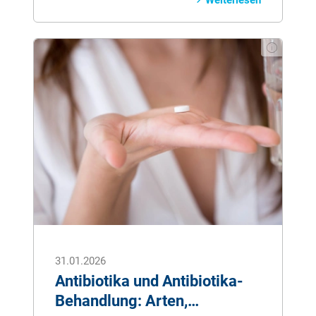
Weiterlesen
Aber sie muss auch gepflegt werden, da
auf ihr eine Vielzahl an Mikroorganismen
leben, die sich negativ auf Verdauung,
Mundhygiene oder Atmung auswirken
können. Weiße Beläge, rote Ränder oder
Zungenbrennen können auf eine
Krankheit hinweisen. Der Zunge sollte
daher bei der täglichen Mundhygiene viel
Beachtung geschenkt werden.
31.01.2026
Antibiotika und Antibiotika-
Behandlung: Arten,