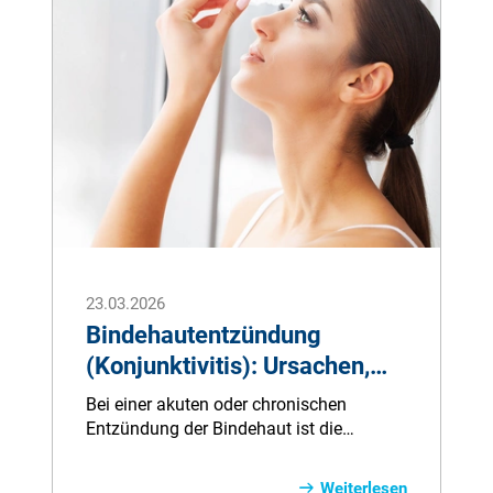
23.03.2026
Bindehautentzündung
(Konjunktivitis): Ursachen,
Symptome & Behandlung
Bei einer akuten oder chronischen
Entzündung der Bindehaut ist die
Schleimhautschicht im vorderen
Augenabschnitt betroffen. Eine
Weiterlesen