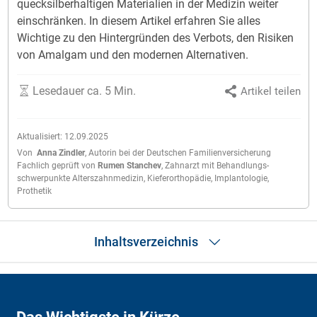
quecksilberhaltigen Materialien in der Medizin weiter
einschränken. In diesem Artikel erfahren Sie alles
Wichtige zu den Hintergründen des Verbots, den Risiken
von Amalgam und den modernen Alternativen.
Lesedauer ca. 5 Min.
Artikel teilen
Aktualisiert:
12.09.2025
Von
Anna Zindler
,
Autorin bei der Deutschen Familienversicherung
Fachlich geprüft von
Rumen Stanchev
,
Zahnarzt mit Behandlungs­
schwerpunkte Alters­zahnmedizin, Kiefer­orthopädie, Implantologie,
Prothetik
Inhaltsverzeichnis
Was ist Amalgam?
Warum wurde Amalgam verwendet?
Warum wurde Amalgam verboten?