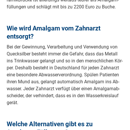
fül­lun­gen und schlägt mit bis zu 2200 Euro zu Bu­che.
Wie wird Amalgam vom Zahnarzt
entsorgt?
Bei der Ge­win­nung, Ver­ar­bei­tung und Ver­wen­dung von
Queck­sil­ber be­steht im­mer die Ge­fahr, dass das Me­tall
ins Trink­was­ser ge­langt und so in den mensch­li­chen Kör­
per. Des­halb be­steht in Deutsch­land für je­den Zahn­arzt
eine be­son­de­re Ab­was­ser­ver­ord­nung. Spü­len Pa­tien­ten
ih­ren Mund aus, ge­langt au­to­ma­tisch Amal­gam ins Ab­
was­ser. Je­der Zahn­arzt ver­fügt über ei­nen Amal­gam­ab­
schei­der, der ver­hin­dert, dass es in den Was­ser­krei­slauf
ge­rät.
Welche Alternativen gibt es zu