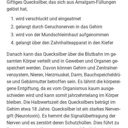
Gif­ti­ges Queck­sil­ber, das sich aus Amal­gam-Fül­lun­gen
ge­löst hat,
wird ver­schluckt und ein­ge­at­met
ge­langt durch Ge­ruchs­ner­ven in das Ge­hirn
wird von der Mund­schleim­haut auf­ge­nom­men
ge­langt über den Zahn­hal­te­ap­pa­rat in den Kie­fer
Da­nach kann das Queck­sil­ber über die Blut­bahn im ge­
sam­ten Kör­per ver­teilt und in Ge­we­ben und Or­ga­nen ge­
spei­chert wer­den. Da­von kön­nen Ge­hirn und Zen­tral­ner­
ven­sys­tem, Nie­ren, Herz­mus­kel, Darm, Bauch­spei­chel­drü­
se und Ge­bär­mut­ter be­trof­fen sein. Es lähmt die kör­per­ei­
ge­ne Ent­gif­tung, da es vom Or­ga­nis­mus kaum aus­ge­
schie­den wird und kann so­mit jahr­zehnt­e­lang im Kör­per
blei­ben. Die Halb­werts­zeit des Queck­sil­bers be­trägt im
Ge­hirn et­wa 18 Jah­re. Queck­sil­ber ist ein star­kes Ner­ven­
gift (Neu­ro­to­xin). Es hemmt die Si­gnal­über­tra­gung der
Ner­ven und es zer­stört de­ren Schutz­hül­len. Dies führt zu