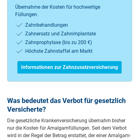
Übernahme der Kosten für hochwertige
Füllungen.
Zahnbehandlungen
Zahnersatz und Zahnimplantate
Zahnprophylaxe (bis zu 200 €)
Höchste Zahnstaffel am Markt
Informationen zur Zahnzusatzversicherung
Was bedeutet das Verbot für gesetzlich
Versicherte?
Die ge­setz­li­che Kran­ken­ver­siche­rung über­nahm bis­her
nur die Kos­ten für Amal­gam­fül­lun­gen. Seit dem Ver­bot
wird in der Re­gel der Be­trag er­stat­tet, der ei­ner Amal­gam­