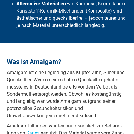
Alternative Materialien
wie Komposit, Keramik oder
Kunststoff-Keramik-Mischungen (Komposite) sind
ästhetischer und quecksilberfrei – jedoch teurer und
je nach Material unterschiedlich langlebig.
Was ist Amalgam?
Amalgam ist eine Legierung aus Kupfer, Zinn, Silber und
Queck­sil­ber. Wegen seines hohen Quecksilbergehalts
musste es in Deutschland bereits vor dem Verbot als
Sondermüll entsorgt werden. Obwohl es kostengünstig
und langlebig war, wurde Amalgam aufgrund seiner
potenziellen Gesundheitsrisiken und
Umweltauswirkungen zunehmend kritisiert.
Amal­gam­fül­lun­gen wur­den haupt­säch­lich zur Be­hand­
lung von
Ka­ries
ge­nutzt. Das Ma­te­ri­al wurde vom Zahn­