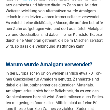
arzt ge­mischt und här­tete di­rekt im Zahn aus. Mit der
Wei­ter­ent­wick­lung von Al­ter­na­tiv­en wurde Amalgam
jedoch in den letz­ten Jah­ren im­mer sel­te­ner ver­wen­det.
Es entsteht eine dick­flüs­sige Masse, die auf den be­trof­fe­
nen Zahn auf­ge­tra­gen wird und dort aus­här­tet. Me­tal­pul­
ver und Queck­sil­ber sind dabei in einer Kunst­stoff­kap­sel
durch eine Membran getrennt, die beim Mischen zerstört
wird, so dass die Ver­bin­dung statt­fin­den kann.
Warum wurde Amalgam verwendet?
In der Eu­ro­pä­ischen Union wer­den jähr­lich etwa 70 Ton­
nen Queck­sil­ber für Amal­gam ge­nutzt. Zahn­ärz­te sind
da­bei die Haupt­ab­neh­mer des güns­tigen Ma­te­ri­als.
Amal­gam er­freut sich ho­her Be­liebt­heit, da es von den
Kran­ken­kassen be­zahlt wird. So­mit müs­sen auch Pa­tien­
ten mit ge­rin­gen fi­nan­ziel­len Mit­teln nicht auf eine Fül­
lung ih­res er­krank­ten Zah­nes ver­zich­ten. Zu­dem ist