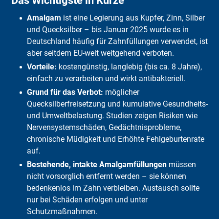
Das Wichtigste in Kürze
Wie gelangt Quecksilber in den Körper und welche Auswirkungen
Amalgam
ist eine Legierung aus Kupfer, Zinn, Silber
hat es?
Wie wird Amalgam vom Zahnarzt entsorgt?
und Quecksilber – bis Januar 2025 wurde es in
Welche Alternativen gibt es zu Amalgam-Füllungen?
Deutschland häufig für Zahnfüllungen verwendet, ist
Alte Amalgamfüllungen: Behalten oder ersetzen?
aber seitdem EU-weit weitgehend verboten.
Was bedeutet das Verbot für gesetzlich Versicherte?
Vorteile:
kostengünstig, langlebig (bis ca. 8 Jahre),
Was übernimmt der DFV-ZahnSchutz?
einfach zu verarbeiten und wirkt antibakteriell.
Grund für das Verbot:
möglicher
Quecksilberfreisetzung und kumulative Gesundheits-
und Umweltbelastung. Studien zeigen Risiken wie
Nervensystemschäden, Gedächtnisprobleme,
chronische Müdigkeit und Erhöhte Fehlgeburtenrate
auf.
Bestehende, intakte Amalgamfüllungen
müssen
nicht vorsorglich entfernt werden – sie können
bedenkenlos im Zahn verbleiben. Austausch sollte
nur bei Schäden erfolgen und unter
Schutzmaßnahmen.