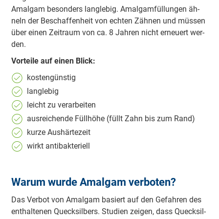
Amal­gam be­son­ders lang­le­big. Amal­gam­fül­lun­gen äh­
neln der Be­schaf­fen­heit von ech­ten Zäh­nen und müs­sen
über einen Zeit­raum von ca. 8 Jah­ren nicht er­neu­ert wer­
den.
Vor­tei­le auf ei­nen Blick:
kos­ten­güns­tig
lang­le­big
leicht zu ver­ar­bei­ten
aus­rei­chen­de Füll­hö­he (füllt Zahn bis zum Rand)
kur­ze Aus­här­te­zeit
wirkt an­ti­bak­te­ri­ell
Warum wurde Amalgam verboten?
Das Ver­bot von Amal­gam ba­siert auf den Ge­fah­ren des
ent­hal­te­nen Queck­sil­bers. Stu­di­en zei­gen, dass Queck­sil­