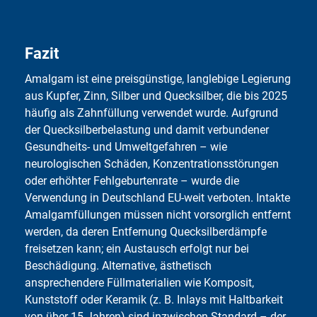
Fazit
Amalgam ist eine preisgüns­tige, lang­le­bige Legierung
aus Kupfer, Zinn, Silber und Quecksilber, die bis 2025
häufig als Zahnfüllung verwendet wurde. Aufgrund
der Quecksilber­belastung und damit verbundener
Gesundheits- und Umweltgefahren – wie
neurologischen Schäden, Konzentrationsstörungen
oder erhöhter Fehlgeburtenrate – wurde die
Verwendung in Deutschland EU-weit verboten. Intakte
Amal­gamfüllungen müssen nicht vorsorglich entfernt
werden, da deren Entfernung Quecksilberdämpfe
freisetzen kann; ein Austausch erfolgt nur bei
Beschädigung. Alternative, ästhetisch
ansprechendere Füllmaterialien wie Komposit,
Kunststoff oder Keramik (z. B. Inlays mit Haltbarkeit
von über 15 Jahren) sind inzwischen Standard – der