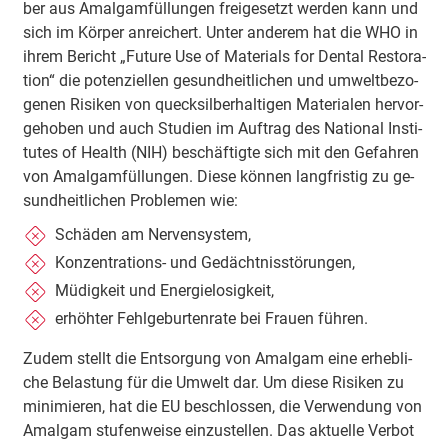
ber aus Amal­gam­fül­lun­gen frei­ge­setzt wer­den kann und
sich im Kör­per an­rei­chert. Un­ter an­de­rem hat die WHO in
ih­rem Be­richt „Fu­tu­re Use of Ma­te­ri­als for Den­tal Re­sto­ra­
tion“ die po­ten­zi­el­len ge­sund­heit­li­chen und um­welt­be­zo­
ge­nen Ri­si­ken von queck­sil­ber­hal­ti­gen Ma­te­ria­len her­vor­
ge­ho­ben und auch Stu­di­en im Auf­trag des Na­tio­nal In­sti­
tu­tes of Health (NIH) be­schäf­tig­te sich mit den Ge­fah­ren
von Amal­gam­fül­lun­gen. Die­se kön­nen lang­fris­tig zu ge­
sund­heit­li­chen Pro­ble­men wie:
Schä­den am Ner­ven­sys­tem,
Kon­zen­tra­tions- und Ge­dächt­nis­stö­rungen,
Mü­dig­keit und En­er­gie­lo­sig­keit,
er­höh­ter Fehl­ge­bur­ten­ra­te bei Frau­en füh­ren.
Zu­dem stellt die Ent­sor­gung von Amal­gam eine er­heb­li­
che Be­las­tung für die Um­welt dar. Um die­se Ri­si­ken zu
mi­ni­mie­ren, hat die EU be­schlos­sen, die Ver­wen­dung von
Amal­gam stu­fen­wei­se ein­zu­stel­len. Das ak­tu­el­le Ver­bot