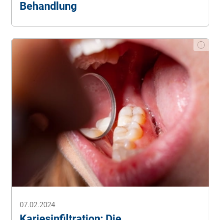
Behandlung
for dental restoration
: report of the meeting
convened at WHO HQ, Geneva, Switzerland 16th to
17th November 2009. (Stand: 14.01.2025).
SCHMITT, S. (2023).
Diskussion um Amalgam wird
fortgeführt
. Der Freie Zahnarzt. (Stand: 14.01.2025).
Schulze, F. (2024).
Amalgam-Verbot wird
durchgesetzt
. gynäkologie+ geburtshilfe, 29(2), 40-
41. (Stand: 14.01.2025).
Vebraucherzentrale Rheinnland-Pfalz (2024).
Das
Ende für Amalgam
. (Stand: 14.01.2025).
07.02.2024
Kariesinfiltration: Die