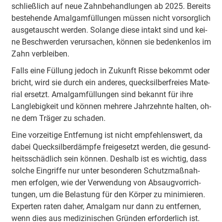
schließ­lich auf neue Zahn­be­hand­lun­gen ab 2025. Be­reits
be­ste­hen­de Amal­gam­fül­lun­gen müs­sen nicht vor­sorg­lich
aus­ge­tauscht wer­den. So­lan­ge die­se in­takt sind und kei­
ne Be­schwer­den ver­ur­sa­chen, kön­nen sie be­den­ken­los im
Zahn ver­blei­ben.
Falls ei­ne Fül­lung je­doch in Zu­kunft Ris­se be­kommt oder
bricht, wird sie durch ein an­de­res, queck­sil­ber­frei­es Ma­te­
ri­al er­setzt. Amal­gam­fül­lun­gen sind be­kannt für ih­re
Lang­le­big­keit und kön­nen meh­re­re Jahr­zehn­te hal­ten, oh­
ne dem Trä­ger zu scha­den.
Ei­ne vor­zei­ti­ge Ent­fer­nung ist nicht emp­feh­lens­wert, da
da­bei Queck­sil­ber­dämp­fe frei­ge­setzt wer­den, die ge­sund­
heits­schäd­lich sein kön­nen. Des­halb ist es wich­tig, dass
sol­che Ein­grif­fe nur un­ter be­son­de­ren Schutz­maß­nah­
men er­fol­gen, wie der Ver­wen­dung von Ab­saug­vor­rich­
tun­gen, um die Be­las­tung für den Kör­per zu mi­ni­mie­ren.
Ex­per­ten ra­ten da­her, Amal­gam nur dann zu ent­fer­nen,
wenn dies aus me­di­zi­ni­schen Grün­den er­for­der­lich ist.