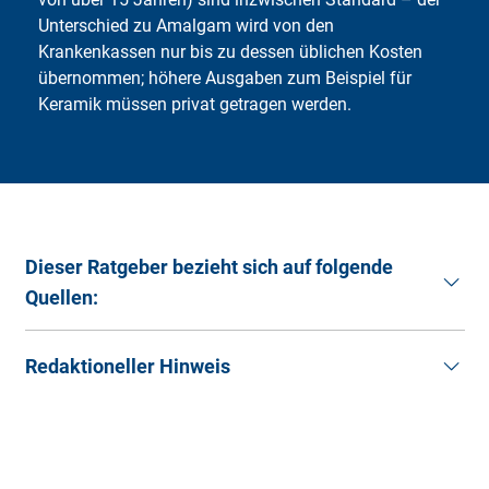
Unterschied zu Amalgam wird von den
Krankenkassen nur bis zu dessen üblichen Kosten
übernommen; höhere Ausgaben zum Beispiel für
Keramik müssen privat getragen werden.
Dieser Ratgeber bezieht sich auf folgende
Quellen:
Apotheken Umschau (2024).
Was das Amlgam-
Redaktioneller Hinweis
Verbot für die Patienten bedeutet
. (Stand:
14.01.2025).
Die Artikel im Ratgeber der Deutschen
Barregard, L., Trachtenberg, F., & McKinlay, S.
Familienversicherung sollen Ihnen allgemeine
(2008).
Renal effects of dental amalgam in children:
Informationen und Hilfestellungen rund um das Thema
the New England children’s amalgam trial
.