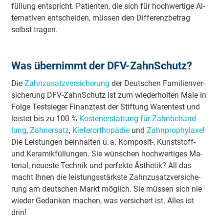
fül­lung ent­spricht. Pa­tien­ten, die sich für hoch­wer­ti­ge Al­
ter­na­tiv­en ent­schei­den, müs­sen den Dif­fe­renz­be­trag
selbst tra­gen.
Was übernimmt der DFV-ZahnSchutz?
Die
Zahnzusatzversicherung
der Deutschen Fa­mi­lien­ver­
siche­rung DFV-ZahnSchutz ist zum wie­der­hol­ten Male in
Folge Test­sie­ger Fi­nanz­test der Stiftung Warentest und
leistet bis zu 100 %
Kos­ten­er­stat­tung für Zahn­be­hand­
lung
,
Zahnersatz
,
Kie­fer­or­tho­pä­die
und
Zahn­pro­phy­la­xe
!
Die Leis­tun­gen be­in­hal­ten u. a. Kom­po­sit-, Kunst­stoff-
und Ke­ra­mik­fül­lun­gen. Sie wün­schen hoch­wer­ti­ges Ma­
te­ri­al, neu­es­te Tech­nik und per­fek­te Äs­the­tik? All das
macht Ih­nen die leis­tungs­stärks­te Zahn­zu­satz­ver­siche­
rung am deut­schen Markt mög­lich. Sie müs­sen sich nie
wie­der Ge­dan­ken ma­chen, was ver­si­chert ist. Al­les ist
drin!