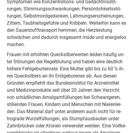
Sym­pto­men wie Kon­zen­tra­tions- und Ge­dächt­nis­stö­
rungen, Stim­mungs­schwan­kun­gen, Per­sön­lich­keits­stö­
rungen, Selbst­mord­ge­dan­ken, Läh­mungs­er­schei­nun­gen,
Zit­tern, Taub­heits­ge­füh­le und Krib­beln. Wei­ter­hin kann es
den Sau­er­stoff­trans­port hem­men, die Herz­leis­tung
schwä­chen und da­durch ins­ge­samt müde und en­er­gie­los
ma­chen.
Frau­en mit er­höh­ten Queck­sil­ber­wer­ten lei­den häu­fig un­
ter Stö­rungen der Re­gel­blu­tung und ha­ben eine deut­lich
hö­he­re Fehl­ge­bur­ten­ra­te. Eine Mut­ter gibt bis zu 60 % ih­
res Queck­sil­bers an ihr Erst­ge­bo­re­nes ab. Aus die­sen
Grün­den emp­fiehlt das Bun­des­in­sti­tut für Arz­nei­mit­tel
und Me­di­zin­pro­duk­te seit über 20 Jah­ren den Ver­zicht
von schäd­li­chen Amal­gam­fül­lun­gen bei Schwan­ge­ren,
stil­len­den Frau­en, Kin­dern und Men­schen mit Nie­ren­lei­
den. Das Ma­te­ri­al darf un­ter an­de­rem auch nicht für re­
tro­gra­de Wur­zel­fül­lun­gen, als Stumpf­aus­bau­ten un­ter
Zahn­brü­cken oder Kro­nen ver­wen­det wer­den. Eine Voll­ke­
ra­mik­brü­cke ist al­ler­dings weit­aus teu­rer als Amal­gam­