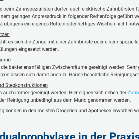
 beim Zahn­spe­zi­a­lis­ten dürfen auch elek­tri­sche Zahn­bürs­ten fü
t einem ge­rin­gen An­press­druck in fol­gen­der Rei­hen­fol­ge gefü
st üb­ri­gens ein ei­ge­nes Rütteln oder hef­ti­ges Wischen nicht not­w
utzen
ehlt es sich die Zunge mit einer Zahn­bürs­te oder einem spe­zi­el­len Z
­lun­gen ein­ge­setzt werden.
räu­me
n die bak­te­rie­n­an­fäl­li­gen Zwi­schen­räu­me ge­rei­nigt werden. Sehr
Praxis lassen sich damit auch zu Hause be­acht­li­che Reinigungse
 Steg­kon­struk­ti­o­nen
llten auch immer ge­rei­nigt werden. Hier eignen sich neben der
Zahn­
bei der Rei­ni­gung un­be­dingt aus dem Mund ge­nom­men werden.
i­gung können in den meisten Dro­ge­ri­en und Apo­the­ken er­wor­ben 
idualprophylaxe in der Praxi