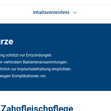
Inhaltsverzeichnis
Das Wichtigste in Kürze
Zahnfleischpflege
Entzündungen vermeiden
ürze
Produkte für die Zahnpflege
Ablauf Individualprophylaxe in der Praxis
Zahnzusatzversicherungen übernehmen die Kosten
ung schützt vor Entzündungen.
Fazit
en verhindern Bakterienansammlungen.
hrlich zur Implantaterhaltung empfohlen.
ugen Komplikationen vor.
 Zahnfleischpflege