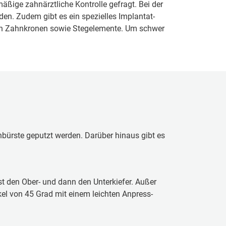
ßi­ge zahn­ärzt­li­che Kon­trol­le gefragt. Bei der
n. Zudem gibt es ein spe­zi­el­les Im­plan­tat-
n den Zahn­kro­nen sowie Ste­ge­le­men­te. Um schwer
hn­bürs­te geputzt werden. Darüber hinaus gibt es
t den Ober- und dann den Un­ter­kie­fer. Außer
kel von 45 Grad mit einem leichten An­press­