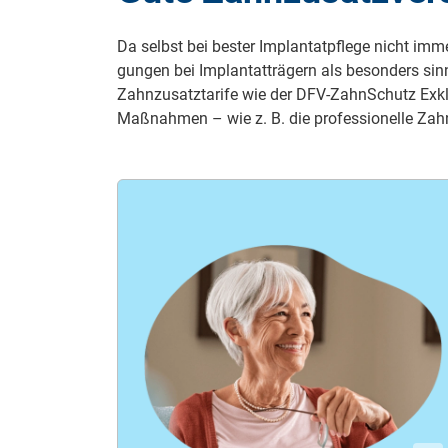
Da selbst bei bester Im­plan­tat­pfle­ge nicht immer
gun­gen bei Im­plan­tat­trä­gern als be­son­ders si
Zahn­zu­satz­ta­ri­fe wie der DFV-ZahnSchutz Ex­klu
Maß­nah­men – wie z. B. die pro­fes­si­o­nel­le Zahn