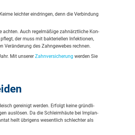
eime leichter ein­drin­gen, denn die Ver­bin­dung
 achten. Auch re­gel­mä­ßi­ge zahn­ärzt­li­che Kon­
egt, der muss mit bak­te­ri­el­len In­fek­ti­o­nen,
­ten Ver­än­de­rung des Zahn­ge­we­bes rechnen.
hr. Mit un­se­rer
Zahn­ver­si­che­rung
werden Sie
eiden
ch ge­rei­nigt werden. Erfolgt keine gründ­li­
en aus­lö­sen. Da die Schleim­häu­te bei Im­plan­
at heilt üb­ri­gens we­sent­lich schlechter als