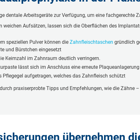
e den­ta­le Ar­beits­ge­rä­te zur Ver­fü­gung, um eine fach­ge­rech­te Z
l­len weichen Auf­sät­zen, lassen sich die Ober­flä­chen des Im­plan­t
m spe­zi­el­len Pulver können die
Zahn­fleisch­ta­schen
gründlich ge
te und Bürstchen ein­ge­setzt
die Keimzahl im Zahnraum deutlich ver­rin­gern.
li­turpaste lässt sich im Anschluss eine er­neu­te Plaque­an­la­ge­ru
es Pfle­ge­gel auf­ge­tra­gen, welches das Zahnfleisch schützt
durch pra­xi­ser­prob­te Tipps und Emp­feh­lun­gen, wie die Zähne – z
sicherungen übernehmen di