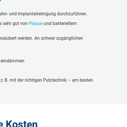
ahn- und Im­plan­tat­rei­ni­gung durch­zu­füh­ren.
ats sehr gut von
Plaque
und bak­te­ri­el­lem
­säu­bert werden. An schwer zu­gäng­li­chen
ng ein­däm­men
. B. mit der rich­ti­gen Putz­tech­nik – am besten
e Kosten