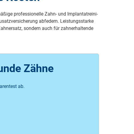
ge pro­fes­si­o­nel­le Zahn- und Im­plan­tat­rei­ni­
tz­ver­si­che­rung ab­fe­dern. Leis­tungs­star­ke
ah­n­er­satz, sondern auch für zah­ner­hal­ten­de
sunde Zähne
arentest ab.