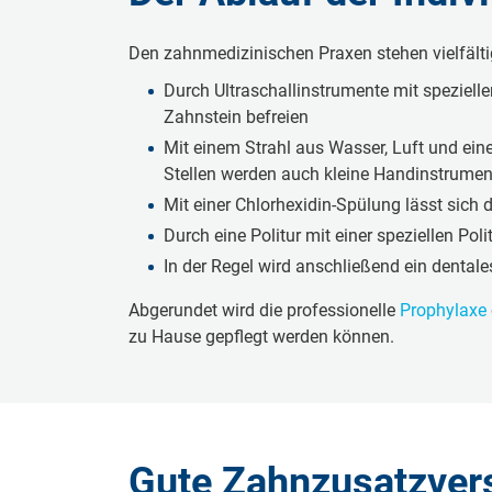
Den zahnmedi­zi­ni­schen Praxen stehen viel­fäl­ti­g
Durch Ultra­schall­in­stru­men­te mit spe­zi­e
Zahnstein be­frei­en
Mit einem Strahl aus Wasser, Luft und eine
Stellen werden auch kleine Hand­in­stru­men­
Mit einer Chlorhexi­din-Spülung lässt sich 
Durch eine Politur mit einer spe­zi­el­len Po­
In der Regel wird an­schlie­ßend ein den­ta­l
Abgerundet wird die professi­o­nel­le
Pro­phy­la­xe
zu Hause gepflegt werden können.
Gute Zahnzusatzver