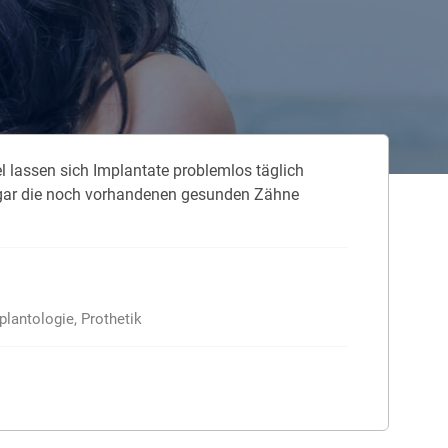
 neue Elterngeld
 Zuhause absichern
falldeckung in der Haftpflicht
 lassen sich Implantate problemlos täglich
zschluss und Überspannung
sogar die noch vorhandenen gesunden Zähne
chmelder können Leben retten
plantologie, Prothetik