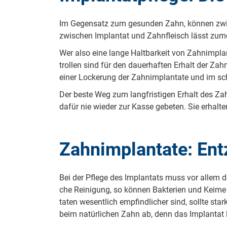
Im Ge­gen­satz zum ge­sun­den Zahn, können 
zwischen Im­plan­tat und Zahnfleisch lässt zumei
Wer also eine lange Halt­bar­keit von Zahn­im­plan
trol­len sind für den dau­er­haf­ten Erhalt der Zahn­i
einer Lo­cke­rung der Zahn­im­plan­ta­te und im sc
Der beste Weg zum lang­fris­ti­gen Erhalt des Zahn
dafür nie wieder zur Kasse ge­be­ten. Sie er­hal­ten
Zahnimplantate: En
Bei der Pflege des Im­plan­tats muss vor allem d
che Rei­ni­gung, so können Bak­te­ri­en und Keime
ta­ten we­sent­lich emp­find­li­cher sind, sollte sta
beim na­tür­li­chen Zahn ab, denn das Im­plan­ta