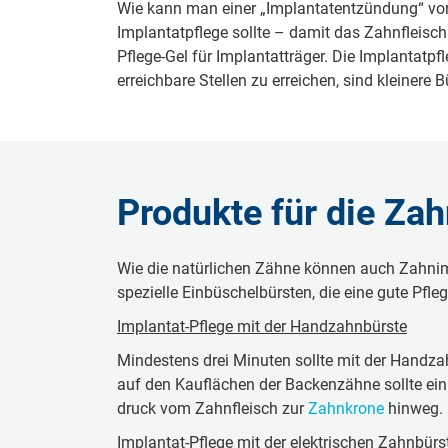
Wie kann man einer „Im­plan­tatentzündung“ vor­beu­
Im­plan­tat­pfle­ge sollte – damit das Zahnfleisch
Pflege-Gel für Im­plan­tat­trä­ger. Die Im­plan­tat
er­reich­ba­re Stellen zu er­rei­chen, sind klei­ne­r
Produkte für die Za
Wie die na­tür­li­chen Zähne können auch Zahn­im­
spe­zi­el­le Ein­bü­schel­bürs­ten, die eine gute Pfleg
Im­plan­tat-Pflege mit der Hand­zahn­bürs­te
Min­des­tens drei Mi­nu­ten sollte mit der Hand­
auf den Kau­flä­chen der Ba­cken­zäh­ne sollte 
druck vom Zahnfleisch zur
Zahn­kro­ne
hinweg.
Im­plan­tat-Pflege mit der elek­tri­schen Zahn­bürs­