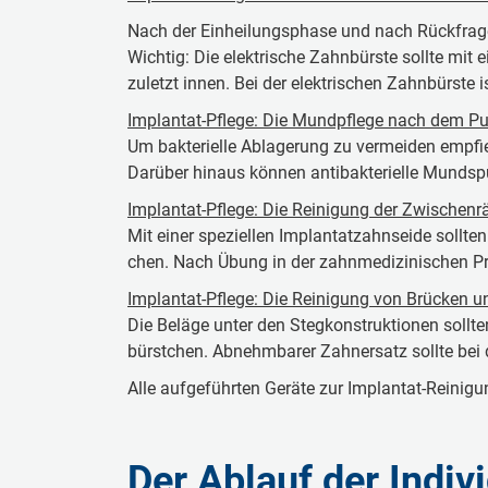
Nach der Ein­hei­lungs­pha­se und nach Rü­ck­fra­ge
Wichtig: Die elek­tri­sche Zahn­bürs­te sollte mi
zuletzt innen. Bei der elek­tri­schen Zahn­bürs­te i
Im­plan­tat-Pflege: Die Mund­pfle­ge nach dem P
Um bak­te­ri­el­le Abla­ge­rung zu ver­mei­den empfi
Darüber hinaus können antibak­te­ri­el­le Mund­spü
Im­plan­tat-Pflege: Die Rei­ni­gung der Zwi­schen­
Mit einer spe­zi­el­len Im­plan­tat­zahn­sei­de sollte
chen. Nach Übung in der zahn­me­di­zi­ni­schen 
Im­plan­tat-Pflege: Die Rei­ni­gung von Brücken und
Die Be­lä­ge unter den Steg­kon­struk­ti­o­nen so
bürst­chen. Ab­nehm­ba­rer Zah­n­er­satz sollte 
Alle auf­ge­führ­ten Ge­rä­te zur Im­plan­tat-Rei­n
Der Ablauf der Indiv