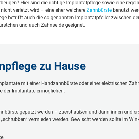
gen? Hier sind die rich­ti­ge Im­plan­tat­pfle­ge sowie eine re­gel­mä­
 nicht verletzt wird – eine eher wei­che­re
Zahn­bürs­te
benutzt werde
­pfle­ge betrifft auch die so ge­nann­ten Im­plan­tat­pfei­ler zwische
e Bürstchen und auch Zahn­sei­de ge­eig­net.
hnpflege zu Hause
plan­ta­te mit einer Hand­zahn­bürs­te oder einer elek­tri­schen Za
e der Im­plan­ta­te er­mög­li­chen.
zahn­bürs­te geputzt werden – zuerst außen und dann innen und ers
ein „schrubben“ ver­mie­den werden. Gewischt werden sollte im Win
te