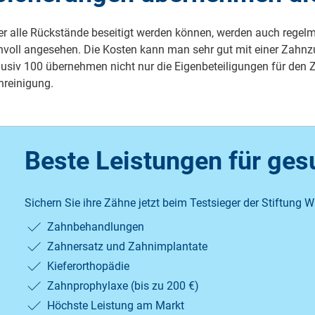
 alle Rück­stän­de be­sei­tigt werden können, werden auch re­gel­mä­ßi­
nnvoll an­ge­se­hen. Die Kosten kann man sehr gut mit einer Zahn­zu­sa
­siv 100 über­neh­men nicht nur die Ei­gen­be­tei­li­gun­gen für den Z
­rei­ni­gung.
Beste Leistungen für ge
Sichern Sie ihre Zähne jetzt beim Testsieger der Stiftung W
Zahnbehandlungen
Zahnersatz und Zahnimplantate
Kieferorthopädie
Zahnprophylaxe (bis zu 200 €)
Höchste Leistung am Markt