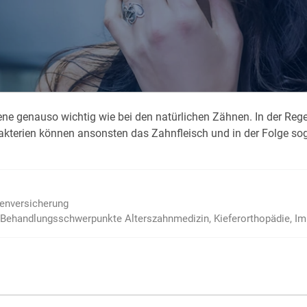
Krank im Urlaub
Das
Reiseapotheke
Das
Packliste Urlaub
Aus
e genauso wichtig wie bei den natürlichen Zähnen. In der Regel
Portugal Urlaub
Kur
n Bakterien können ansonsten das Zahnfleisch und in der Folge 
Urlaub mit Kindern
Rau
ienversicherung
Behandlungs­schwerpunkte Alters­zahnmedizin, Kiefer­orthopädie, Im