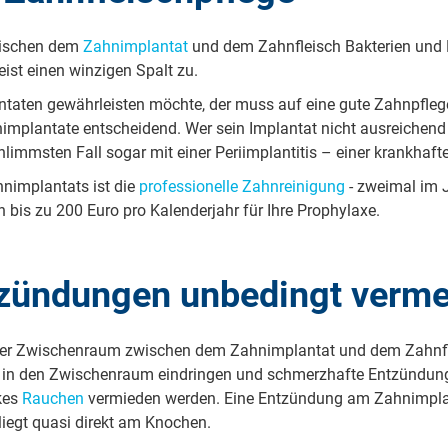
zwischen dem
Zahn­im­plan­tat
und dem Zahnfleisch Bak­te­ri­en und K
st einen win­zi­gen Spalt zu.
­ta­ten ge­währ­leis­ten möchte, der muss auf eine gute Zahn­pfle­ge
m­plan­ta­te ent­schei­dend. Wer sein Im­plan­tat nicht aus­rei­chend pfl
hlimmsten Fall sogar mit einer Pe­ri­im­plan­ti­tis – einer krank­haf
­im­plan­tats ist die
pro­fes­si­o­nel­le Zahn­rei­ni­gung
- zweimal im Ja
 bis zu 200 Euro pro Ka­len­der­jahr für Ihre Pro­phy­la­xe.
tzündungen unbedingt verm
er Zwi­schen­raum zwischen dem Zahn­im­plan­tat und dem Zahnfleis
 in den Zwi­schen­raum ein­drin­gen und schmerz­haf­te Ent­zün­dun­g
rkes
Rauchen
ver­mie­den werden. Eine Ent­zün­dung am Zahn­im­plan­t
t liegt quasi direkt am Knochen.