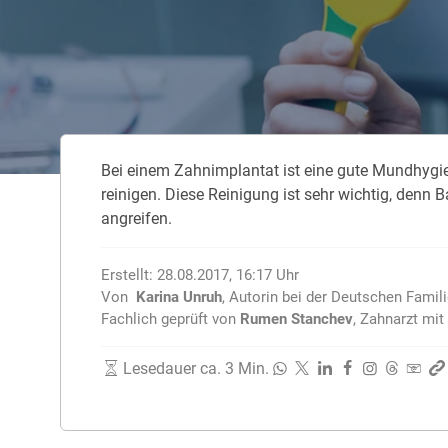
Zahnzusatzversicherung
Rasseportrait des Dackels
Zwingerhusten beim Hund
Zahnzusatzversicherung für Kinder
Würmer, Wurmkur & Entwurmung
Bei einem Zahnimplantat ist eine gute Mundhygien
Tierarztkosten für Hunde 2025
reinigen. Diese Reinigung ist sehr wichtig, den
Listenhunde in Deutschland
angreifen.
Erstellt:
28.08.2017, 16:17
Uhr
Von
Karina Unruh
,
Autorin bei der Deutschen Famil
Fachlich geprüft von
Rumen Stanchev
,
Zahnarzt mit 
Lesedauer ca. 3 Min.