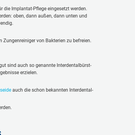
r die Im­plan­tat-Pflege ein­ge­setzt werden.
hrt werden: oben, dann außen, dann unten und
en­dig.
un­gen­rei­ni­ger von Bak­te­ri­en zu be­frei­en.
 gut sind auch so ge­nann­te In­ter­den­tal­bürst­
rgebnisse erzielen.
sei­de
auch die schon be­kann­ten In­ter­den­tal­
werden.
s