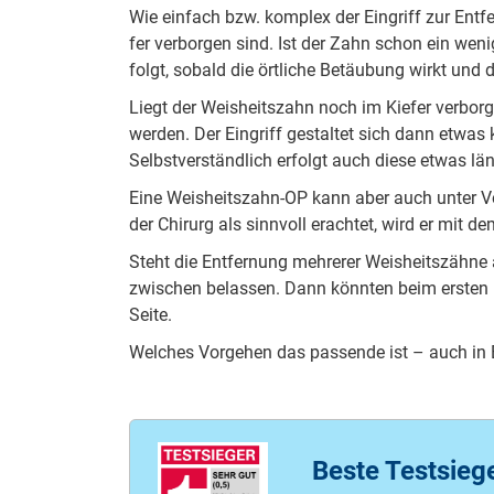
Wie ein­fach bzw. kom­plex der Ein­griff zur Ent­fe
fer ver­bor­gen sind. Ist der Zahn schon ein we­ni
folgt, so­bald die ört­li­che Be­täu­bung wirkt und
Liegt der Weis­heits­zahn noch im Kie­fer ver­bor­
wer­den. Der Ein­griff ge­stal­tet sich dann et­w
Selbst­ver­ständ­lich er­folgt auch die­se et­was län­
Ei­ne Weis­heits­zahn-OP kann aber auch un­ter Voll­
der Chi­rurg als sinn­voll er­ach­tet, wird er mit dem
Steht die Ent­fer­nung meh­re­rer Weis­heits­zäh­ne 
zwi­schen be­las­sen. Dann könn­ten beim ers­ten E
Sei­te.
Wel­ches Vor­ge­hen das pas­sen­de ist – auch in
Beste Testsieg