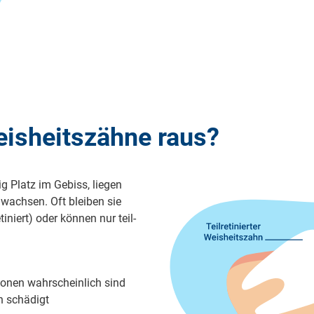
isheitszähne raus?
ig Platz im Ge­biss, lie­gen
wach­sen. Oft blei­ben sie
ti­niert) oder kön­nen nur teil­
io­nen wahr­schein­lich sind
n schä­digt