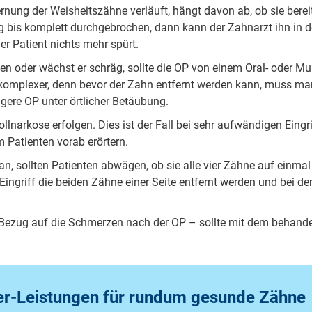
r­nung der Weis­heits­zäh­ne ver­läuft, hängt da­von ab, ob sie be­re
g bis kom­plett durch­ge­bro­chen, dann kann der Zahn­arzt ihn in de
 der Pa­tient nichts mehr spürt.
gen oder wächst er schräg, soll­te die OP von ei­nem Oral- oder Mund
as kom­ple­xer, denn be­vor der Zahn ent­fernt wer­den kann, muss m
ge­re OP un­ter ört­li­cher Be­täu­bung.
nar­ko­se er­fol­gen. Dies ist der Fall bei sehr auf­wän­di­gen Ein­gri
 Pa­tien­ten vor­ab er­ör­tern.
an, soll­ten Pa­tien­ten ab­wä­gen, ob sie al­le vier Zäh­ne auf ein­mal
in­griff die bei­den Zäh­ne ei­ner Sei­te ent­fernt wer­den und bei d
 Be­zug auf die Schmer­zen nach der OP – soll­te mit dem be­han­de
er-Leistungen für rundum gesunde Zähne