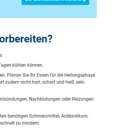
orbereiten?
s:
Ta­gen küh­len kön­nen.
. Pla­nen Sie Ihr Es­sen für die Hei­lungs­pha­se
arf zu­dem nicht hart, scharf und heiß sein.
 Ent­zün­dun­gen, Nach­blu­tun­gen oder Rei­zun­gen
n be­nö­ti­gen Schmerz­mit­tel, An­ti­bio­ti­kum,
 schnell zu min­dern.