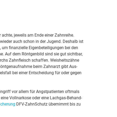
ach­te, je­weils am En­de ei­ner Zahn­rei­he.
nd wie­der auch schon in der Ju­gend. Des­halb ist
um fi­nan­ziel­le Ei­gen­be­tei­li­gun­gen bei den
­ne. Auf dem Rönt­gen­bild sind sie gut sicht­bar,
chs Zahn­fleisch schaf­fen. Weis­heits­zäh­ne
s-Rönt­gen­auf­nah­me beim Zahn­arzt gibt Aus­
ls­fall bei ei­ner Ent­schei­dung für oder ge­gen
in­griff vor al­lem für Angst­pa­tien­ten oft­mals
 ei­ne Voll­nar­ko­se oder ei­ne Lach­gas-Be­hand­
i­che­rung
DFV-Zahn­Schutz über­nimmt bis zu