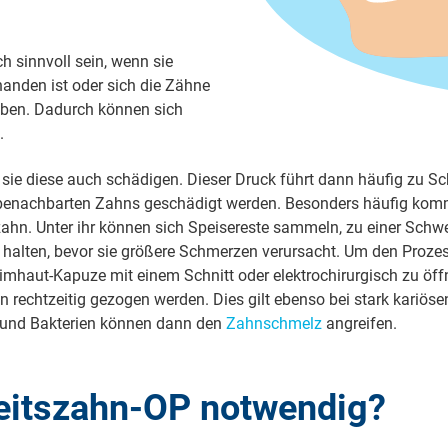
 sinnvoll sein, wenn sie
handen ist oder sich die Zähne
ieben. Dadurch können sich
.
n sie die­se auch schä­di­gen. Die­ser Druck führt dann häu­fig zu S
e­nach­bar­ten Zahns ge­schä­digt wer­den. Be­son­ders häu­fig kommt
n. Un­ter ihr kön­nen sich Spei­se­res­te sam­meln, zu ei­ner Schwel
 hal­ten, be­vor sie grö­ße­re Schmer­zen ver­ur­sacht. Um den Pro­z
eim­haut-Ka­pu­ze mit ei­nem Schnitt oder elek­tro­chi­rur­gisch zu öf
en recht­zei­tig ge­zo­gen wer­den. Dies gilt eben­so bei stark ka­ri­ö
en und Bak­te­ri­en kön­nen dann den
Zahn­schmelz
an­grei­fen.
heitszahn-OP notwendig?