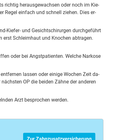
its rich­tig her­aus­ge­wach­sen oder noch im Kie­
r Re­gel ein­fach und schnell zie­hen. Dies er­
-Kie­fer- und Ge­sichts­chi­ru­rgen durch­ge­führt
an erst Schleim­haut und Kno­chen ab­tra­gen.
f­fen oder bei Angst­pa­tien­ten. Wel­che Nar­ko­se
 ent­fer­nen las­sen oder ei­ni­ge Wo­chen Zeit da­
er nächs­ten OP die bei­den Zäh­ne der an­de­ren
ln­den Arzt be­spro­chen wer­den.
Zur Zahnzusatzversicherung