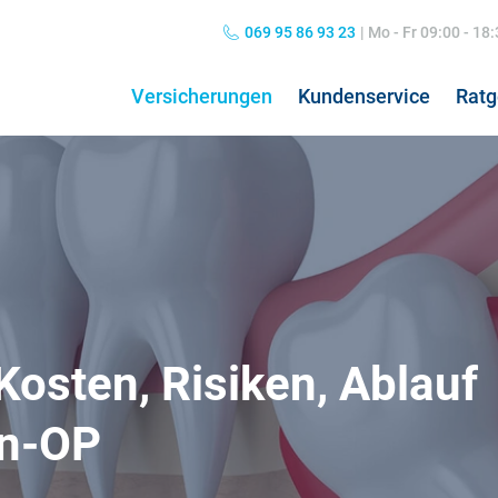
069 95 86 93 23
|
Mo - Fr 09:00 - 18
Versicherungen
Kundenservice
Ratg
Private Haftpflichtversicherung
Grippe: Symptome & Behandlung
Hun
Kos
Kombiversicherung
Übelkeit: Ursachen & Behandlung
Hun
Pfl
Norovirus: Symptome & Behandlung
Hos
Kosten, Risiken, Ablauf
Nierenschmerzen
Koa
Hausratversicherung
24h
Kopfschmerzen
Pfl
hn-OP
Verkehrsrechtsschutz