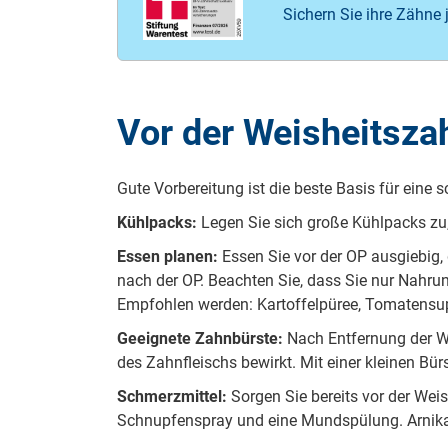
Sichern Sie ihre Zähne 
Vor der Weisheitsza
Gu­te Vor­be­rei­tung ist die bes­te Ba­sis für ei­n
Kühl­packs:
Le­gen Sie sich gro­ße Kühl­packs zu,
Es­sen pla­nen:
Es­sen Sie vor der OP aus­gie­big,
nach der OP. Be­ach­ten Sie, dass Sie nur Nah­ru
Emp­foh­len wer­den: Kar­tof­fel­pü­ree, To­ma­ten­
Ge­eig­ne­te Zahn­bür­ste:
Nach Ent­fer­nung der Wei
des Zahn­fleischs be­wirkt. Mit ei­ner klei­nen Bü
Schmerz­mit­tel:
Sor­gen Sie be­reits vor der Weis­h
Schnup­fen­spray und ei­ne Mund­spü­lung. Ar­ni­ka