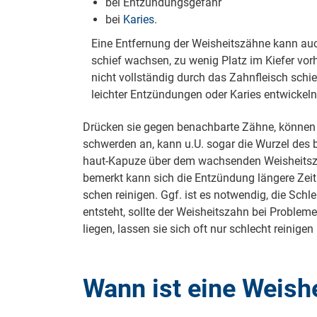
bei Ent­zün­dungs­ge­fahr
bei
Ka­ries
.
Eine Entfernung der Weisheitszähne kann auch
schief wachsen, zu wenig Platz im Kiefer vor
nicht vollständig durch das Zahnfleisch sch
leichter Entzündungen oder Karies entwickeln
Drü­cken sie ge­gen be­nach­bar­te Zäh­ne, kön­ne
schwer­den an, kann u.­U. so­gar die Wur­zel des b
haut-Ka­pu­ze über dem wach­sen­den Weis­heits­zah
be­merkt kann sich die Ent­zün­dung län­ge­re Zeit
schen rei­ni­gen. Ggf. ist es not­wen­dig, die Schl
ent­steht, soll­te der Weis­heits­zahn bei Pro­ble­m
lie­gen, las­sen sie sich oft nur schlecht rei­ni­g
Wann ist eine Weis