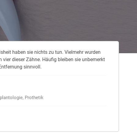
 neue Elterngeld
 Zuhause absichern
falldeckung in der Haftpflicht
is­heit ha­ben sie nichts zu tun. Viel­mehr wur­den
zschluss und Überspannung
h vier die­ser Zäh­ne. Häu­fig blei­ben sie un­be­merkt
chmelder können Leben retten
nt­fer­nung sinn­voll.
plantologie, Prothetik