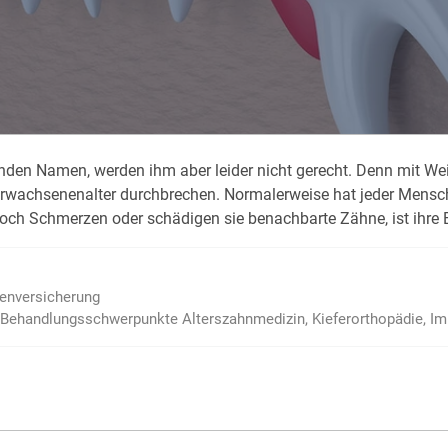
Krank im Urlaub
Das
Reiseapotheke
Das
Packliste Urlaub
Aus
hen­den Na­men, wer­den ihm aber lei­der nicht ge­recht. Denn mit We
Portugal Urlaub
Kur
r­wach­sen­en­al­ter durch­bre­chen. Nor­ma­ler­wei­se hat je­der Mensc
Urlaub mit Kindern
Rau
doch Schmer­zen oder schä­di­gen sie be­nach­bar­te Zäh­ne, ist ih­re E
ienversicherung
Behandlungs­schwerpunkte Alters­zahnmedizin, Kiefer­orthopädie, Im