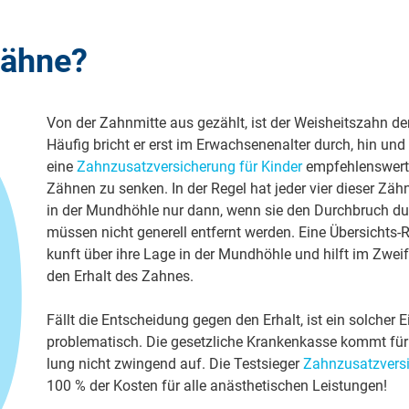
zähne?
Von der Zahn­mit­te aus ge­zählt, ist der Weis­heits­zahn der 
Häu­fig bricht er erst im Er­wach­sen­en­al­ter durch, hin u
ei­ne
Zahn­zu­satz­ver­si­che­rung für Kin­der
emp­feh­lens­wert, 
Zäh­nen zu sen­ken. In der Re­gel hat je­der vier die­ser Zäh
in der Mund­höh­le nur dann, wenn sie den Durch­bruch dur
müs­sen nicht ge­ne­rell ent­fernt wer­den. Ei­ne Über­sicht
kunft über ih­re La­ge in der Mund­höh­le und hilft im Zwei­fe
den Er­halt des Zah­nes.
Fällt die Ent­schei­dung ge­gen den Er­halt, ist ein sol­cher E
pro­ble­ma­tisch. Die ge­setz­li­che Kran­ken­kasse kommt für
lung nicht zwin­gend auf. Die Test­sie­ger
Zahn­zu­satz­ver­s
100 % der Kos­ten für al­le an­äs­the­ti­schen Leis­tun­gen!