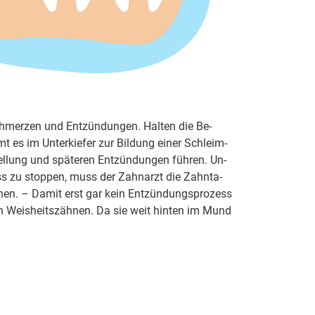
chmer­zen und Ent­zün­dun­gen. Hal­ten die Be­
 es im Un­ter­kie­fer zur Bil­dung ei­ner Schleim­
­lung und spä­te­ren Ent­zün­dun­gen füh­ren. Un­
ess zu stop­pen, muss der Zahn­arzt die Zahn­ta­
f­nen. – Da­mit erst gar kein Ent­zün­dungs­pro­zess
­sen Weis­heits­zäh­nen. Da sie weit hin­ten im Mund