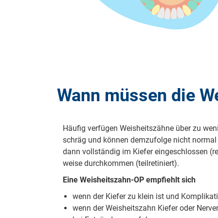
Wann müssen die We
Häu­fig ver­fü­gen Weis­heits­zäh­ne über zu we­n
schräg und kön­nen dem­zu­fol­ge nicht nor­mal 
dann voll­stän­dig im Kie­fer ein­ge­schlos­sen (re­
wei­se durch­kom­men (teil­re­ti­niert).
Ei­ne Weis­heits­zahn-OP emp­fiehlt sich
wenn der Kie­fer zu klein ist und Kom­pli­ka­t
wenn der Weis­heits­zahn Kie­fer oder Ner­ve