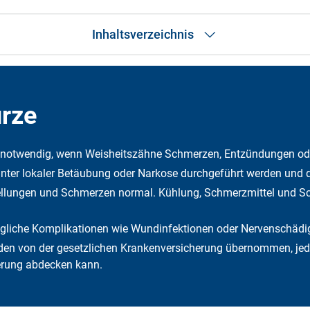
Inhaltsverzeichnis
Das Wichtigste in Kürze
Was sind Weisheitszähne?
Wann ist eine Weisheitszahn-OP notwendig?
ürze
Vorbereitung auf die OP
Ablauf der OP
Nach der Weisheitszahn-OP
ft notwendig, wenn Weisheitszähne Schmerzen, Entzündungen o
Risiken und Komplikationen einer OP
nter lokaler Betäubung oder Narkose durchgeführt werden und da
Blutung nach OP: Was beachten?
Kurz erklärt
llungen und Schmerzen normal. Kühlung, Schmerzmittel und Sc
Alle Weisheitszähne auf einmal entfernen?
Was kostet die Entfernung der Weisheitszähne?
mögliche Komplikationen wie Wundinfektionen oder Nervenschäd
Welche Kosten übernimmt die DFV?
Häufige Fragen
den von der gesetzlichen Krankenversicherung übernommen, jed
Fazit
erung abdecken kann.