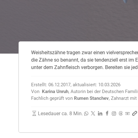
Zahnzusatzversicherung
Rasseportrait des Dackels
Zwingerhusten beim Hund
Zahnzusatzversicherung für Kinder
Würmer, Wurmkur & Entwurmung
Weis­heits­zäh­ne tra­gen zwar ei­nen viel­ver­spre­c
Tierarztkosten für Hunde 2025
die Zäh­ne so be­nannt, da sie ten­den­zi­ell erst im E
Listenhunde in Deutschland
un­ter dem Zahn­fleisch ver­bor­gen. Be­rei­ten sie je­
Erstellt:
06.12.2017
,
aktualisiert:
10.03.2026
Von
Karina Unruh
,
Autorin bei der Deutschen Famil
Fachlich geprüft von
Rumen Stanchev
,
Zahnarzt mit 
Lesedauer ca. 8 Min.