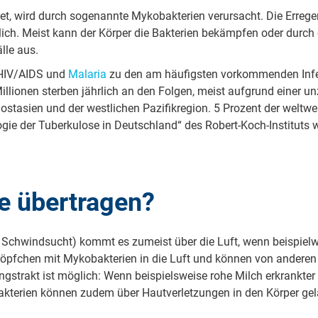
t, wird durch so­ge­nann­te My­ko­bak­te­ri­en ver­ur­sacht. Die Er­re­g
lich. Meist kann der Körper die Bak­te­ri­en be­kämp­fen oder durch
älle aus.
en HIV/AIDS und
Ma­la­ria
zu den am häu­figs­ten vor­kom­men­den In­fe
Mil­li­o­nen sterben jährlich an den Folgen, meist aufgrund einer u
t­asi­en und der west­li­chen Pa­zi­fi­kre­gi­on. 5 Prozent der weltweit
­gie der Tu­ber­ku­lo­se in Deut­sch­land“ des Robert-Koch-In­sti­tuts 
se über­tra­gen?
­tet: Schwindsucht) kommt es zumeist über die Luft, wenn bei­spiel­we
röpf­chen mit My­ko­bak­te­ri­en in die Luft und können von an­de­ren 
s­trakt ist möglich: Wenn bei­spiels­wei­se rohe Milch er­krank­ter 
bak­te­ri­en können zudem über Haut­ver­let­zun­gen in den Körper ge­