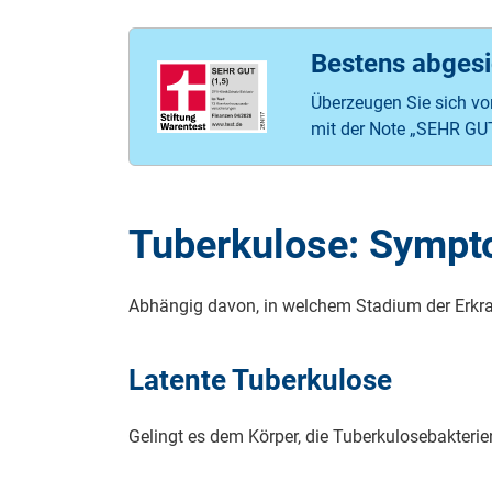
Bestens abgesi
Überzeugen Sie sich vo
mit der Note „SEHR GUT
Tu­ber­ku­lo­se: Sym­p
Ab­hän­gig davon, in welchem Sta­di­um der Er­kran­
La­ten­te Tu­ber­ku­lo­se
Gelingt es dem Körper, die Tu­ber­ku­lo­se­bak­te­ri­