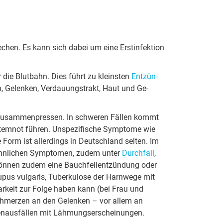
hen. Es kann sich dabei um eine Erst­in­fek­ti­on
über die Blutbahn. Dies führt zu kleinsten
Ent­zün­
en, Ge­len­ken, Ver­dau­ungs­trakt, Haut und Ge­
­ge zu­sam­men­pres­sen. In schweren Fällen kommt
Atemnot führen. Un­spe­zi­fi­sche Sym­pto­me wie
ese Form ist al­ler­dings in Deut­sch­land selten. Im
e­ähn­li­chen Sym­pto­men, zudem unter
Durchfall
,
 können zudem eine Bauch­fell­ent­zün­dung oder
pus vul­ga­ris, Tu­ber­ku­lo­se der Harn­we­ge mit
t­bar­keit zur Folge haben kann (bei Frau und
d Schmerzen an den Ge­len­ken – vor allem an
­n­aus­fäl­len mit Läh­mungs­er­schei­nun­gen.