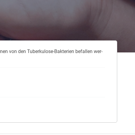
 neue Elterngeld
 Zuhause absichern
falldeckung in der Haftpflicht
nen von den Tu­ber­ku­lo­se-Bak­te­ri­en be­fal­len wer­
zschluss und Überspannung
chmelder können Leben retten