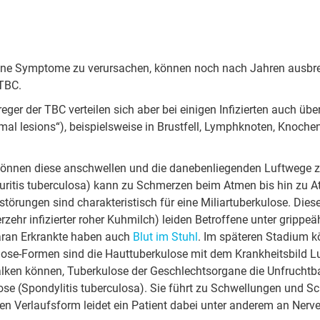
hne Sym­pto­me zu ver­ur­sa­chen, können noch nach Jahren aus­bre­c
 TBC.
re­ger der TBC ver­tei­len sich aber bei ei­ni­gen In­fi­zier­ten auch 
i­mal le­si­ons“), bei­spiels­wei­se in Brustfell, Lymph­kno­ten, Knoch
n, können diese an­schwel­len und die da­ne­ben­lie­gen­den Luft­we
Pleu­ri­tis tu­ber­cu­lo­sa) kann zu Schmerzen beim Atmen bis hin zu 
ö­run­gen sind cha­rak­te­ris­tisch für eine Mi­li­ar­tu­ber­ku­lo­se. Di
zehr in­fi­zier­ter roher Kuhmilch) leiden Be­trof­fe­ne unter grip­p
daran Er­krank­te haben auch
Blut im Stuhl
. Im spä­te­ren Sta­di­um
u­lo­se-Formen sind die Haut­tu­ber­ku­lo­se mit dem Krank­heits­bild Lu
al­ken können, Tu­ber­ku­lo­se der Ge­schlechts­or­ga­ne die Un­fruch
­se (Spon­dy­li­tis tu­ber­cu­lo­sa). Sie führt zu Schwel­lun­gen un
en Ver­laufs­form leidet ein Pa­ti­ent dabei unter an­de­rem an Ner­ve