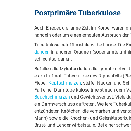
Post­pri­mä­re Tu­ber­ku­lo­se
Auch Er­re­ger, die lange Zeit im Körper waren o
handeln oder um einen er­neu­ten Ausbruch der
Tu­ber­ku­lo­se betrifft meistens die Lunge. Die Er­
dun­gen
in an­de­ren Or­ga­nen (so­ge­nann­te „mi­n
schlechts­or­ga­nen.
Be­fal­len die My­ko­bak­te­ri­en die Lymph­kno­te
es zu Luftnot. Tu­ber­ku­lo­se des Rip­pen­fells (
Fieber,
Kopf­schmer­zen
, steifer Nacken und Seh­st
Fall einer Darm­tu­ber­ku­lo­se (meist nach dem Ver
Bauch­schmer­zen
und Ge­wichts­ver­lust. Viele 
ein Darm­ver­schluss auf­tre­ten. Wei­te­re Tu­ber­k
ent­zün­de­ten Knötchen, die ver­na­r­ben und ver­k
Mann) sowie die Knochen- und Ge­lenk­tu­ber­ku­lo
Brust- und Len­den­wir­bel­säu­le. Bei einer schwer