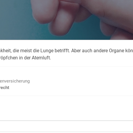
Krank im Urlaub
Das
Reiseapotheke
Das
Packliste Urlaub
Aus
nk­heit, die meist die Lun­ge be­trifft. Aber auch an­de­re Or­ga­ne kön­
Portugal Urlaub
Kur
röpf­chen in der Atem­luft.
Urlaub mit Kindern
Rau
ienversicherung
recht