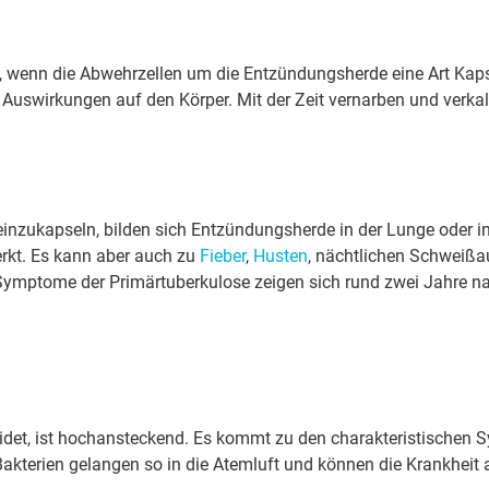
, wenn die Ab­wehr­zel­len um die Ent­zün­dungs­her­de eine Art Kaps
Aus­wir­kun­gen auf den Körper. Mit der Zeit ver­na­r­ben und ver­kal­
 ein­zu­kap­seln, bilden sich Ent­zün­dungs­her­de in der Lunge oder 
­merkt. Es kann aber auch zu
Fieber
,
Husten
, nächt­li­chen Schweiß­aus
to­me der Pri­mär­tu­ber­ku­lo­se zeigen sich rund zwei Jahre nach In­
e leidet, ist hoch­an­ste­ckend. Es kommt zu den cha­rak­te­ris­ti­schen
ak­te­ri­en ge­lan­gen so in die Atemluft und können die Krankheit 