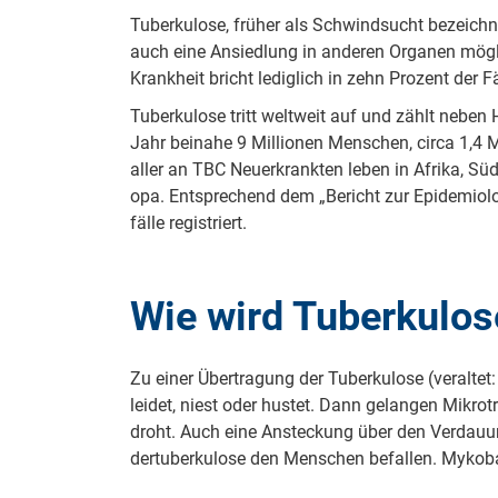
Tu­ber­ku­lo­se, früher als Schwindsucht be­zeich­ne
auch eine An­sied­lung in an­de­ren Or­ga­nen mög
Krankheit bricht le­dig­lich in zehn Prozent der F
Tu­ber­ku­lo­se tritt weltweit auf und zählt neb
Jahr bei­na­he 9 Mil­li­o­nen Menschen, circa 1,4 
aller an TBC Neu­er­krank­ten leben in Afrika, Süd­os
o­pa. Ent­spre­chend dem „Bericht zur Epi­de­mi­o­lo
fäl­le re­gis­triert.
Wie wird Tu­ber­ku­lo­
Zu einer Über­tra­gung der Tu­ber­ku­lo­se (ver­al
leidet, niest oder hustet. Dann ge­lan­gen Mi­kro­t
droht. Auch eine An­ste­ckung über den Ver­dau­ung
der­tu­ber­ku­lo­se den Menschen be­fal­len. My­ko­