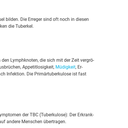
el bilden. Die Er­re­ger sind oft noch in diesen
ken die Tu­ber­kel.
in den Lymph­kno­ten, die sich mit der Zeit ver­grö­
­brü­chen, Ap­pe­tit­lo­sig­keit,
Mü­dig­keit
, Er­
fek­ti­on. Die Pri­mär­tu­ber­ku­lo­se ist fast
 Sym­pto­men der TBC (Tu­ber­ku­lo­se): Der Er­krank­
auf an­de­re Menschen über­tra­gen.