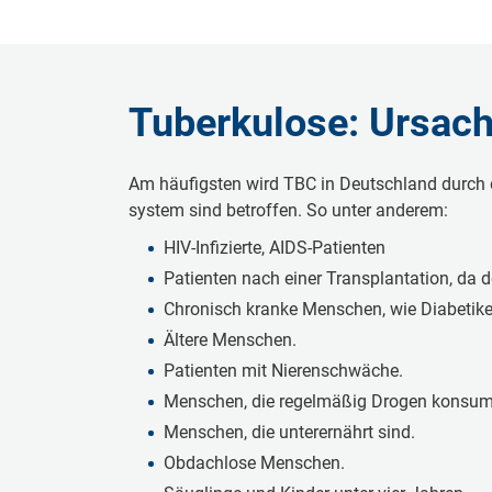
Tu­ber­ku­lo­se: Ur­sa­c
Am häu­figs­ten wird TBC in Deut­sch­land durch den
sys­tem sind be­trof­fen. So unter an­de­rem:
HIV-In­fi­zier­te, AIDS-Pa­ti­en­ten
Pa­ti­en­ten nach einer Trans­plan­ta­ti­on, da
Chronisch kranke Menschen, wie Di­a­be­ti­ke
Äl­te­re Menschen.
Pa­ti­en­ten mit Nie­ren­schwä­che.
Menschen, die re­gel­mä­ßig Drogen kon­su­mie­r
Menschen, die un­ter­er­nährt sind.
Ob­da­ch­lo­se Menschen.