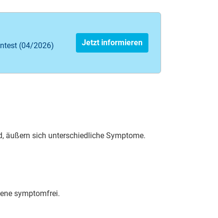
Jetzt informieren
ntest (04/2026)
d, äußern sich un­ter­schied­li­che Sym­pto­me.
­fe­ne sym­ptom­frei.