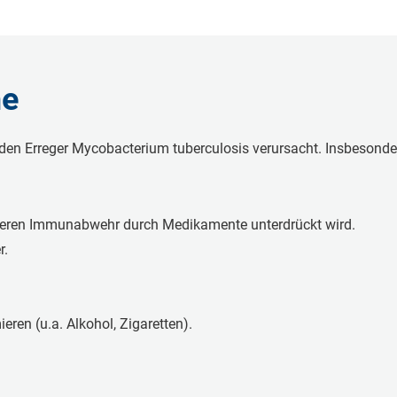
he
 Er­re­ger My­co­b­ac­te­ri­um tu­ber­cu­lo­sis ver­ur­sacht. Ins­be­
 deren Im­mu­n­ab­wehr durch Me­di­ka­men­te un­ter­drückt wird.
r.
en (u.a. Al­ko­hol, Zi­ga­ret­ten).