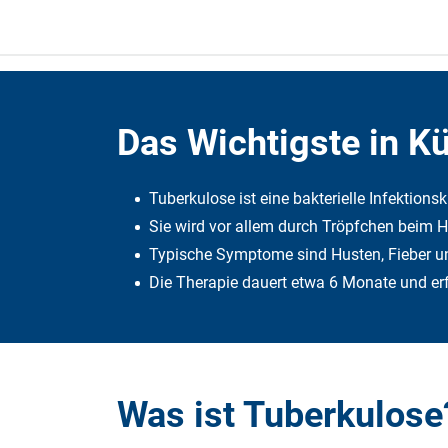
Das Wichtigste in K
Tu­ber­ku­lo­se ist ei­ne bak­te­ri­el­le In­fek­ti­o
Sie wird vor al­lem durch Tröpf­chen beim Hu
Typi­sche Symp­to­me sind Hus­ten, Fie­ber un
Die The­ra­pie dau­ert et­wa 6 Mo­na­te und er­fo
Was ist Tu­ber­ku­lo­se