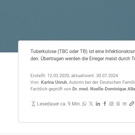
Zahnzusatzversicherung
Rasseportrait des Dackels
Zwingerhusten beim Hund
Zahnzusatzversicherung für Kinder
Würmer, Wurmkur & Entwurmung
Tu­ber­ku­lo­se (TBC oder TB) ist eine In­fek­ti­ons­kra
Tierarztkosten für Hunde 2025
den. Über­tra­gen wer­den die Er­re­ger meist durch T
Listenhunde in Deutschland
Erstellt:
12.03.2020
,
aktualisiert:
30.07.2024
Von
Karina Unruh
,
Autorin bei der Deutschen Famil
Fachlich geprüft von
Dr. med. Noelle-Dominique Alb
Lesedauer ca. 9 Min.