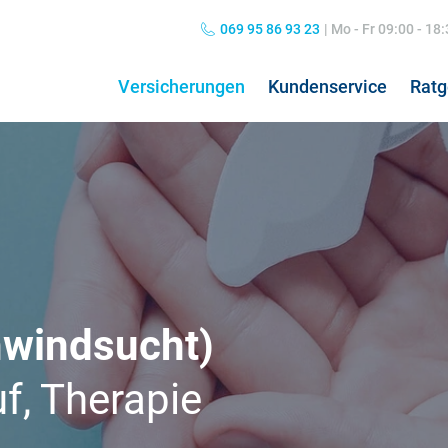
069 95 86 93 23
|
Mo - Fr 09:00 - 18
Versicherungen
Kundenservice
Ratg
Private Haftpflichtversicherung
Grippe: Symptome & Behandlung
Hun
Kos
Kombiversicherung
Übelkeit: Ursachen & Behandlung
Hun
Pfl
Norovirus: Symptome & Behandlung
Hos
hwindsucht)
Nierenschmerzen
Koa
Hausratversicherung
24h
Kopfschmerzen
Pfl
f, Therapie
Verkehrsrechtsschutz