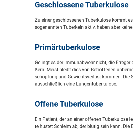
Ge­schlos­se­ne Tu­ber­ku­lo­se
Zu einer ge­schlos­se­nen Tu­ber­ku­lo­se kommt es
so­ge­nann­ten Tu­ber­keln aktiv, haben aber keine 
Pri­mär­tu­ber­ku­lo­se
Gelingt es der Im­mu­n­ab­wehr nicht, die Er­re­ger
ßern. Meist bleibt dies von Be­trof­fe­nen un­be
schöp­fung und Ge­wichts­ver­lust kommen. Die Sym­p
aus­schließ­lich eine Lun­gen­tu­ber­ku­lo­se.
Of­fe­ne Tu­ber­ku­lo­se
Ein Pa­ti­ent, der an einer of­fe­nen Tu­ber­ku­lo­s
te hustet Schleim ab, der blutig sein kann. Die B