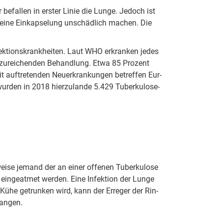
er be­fal­len in erster Linie die Lunge. Jedoch ist
 eine Ein­kap­se­lung un­schäd­lich machen. Die
k­ti­ons­krank­hei­ten. Laut WHO er­kran­ken jedes
n­zu­rei­chen­den Be­hand­lung. Etwa 85 Prozent
 auf­tre­ten­den Neu­er­kran­kun­gen be­tref­fen Eu­r­
wurden in 2018 hier­zu­lan­de 5.429 Tu­ber­ku­lo­se­
i­se jemand der an einer of­fe­nen Tu­ber­ku­lo­se
ein­ge­at­met werden. Eine In­fek­ti­on der Lunge
Kühe ge­trun­ken wird, kann der Er­re­ger der Rin­
lan­gen.