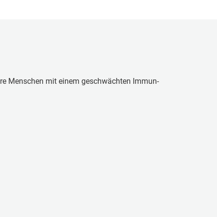
son­de­re Menschen mit einem ge­schwäch­ten Im­mun­