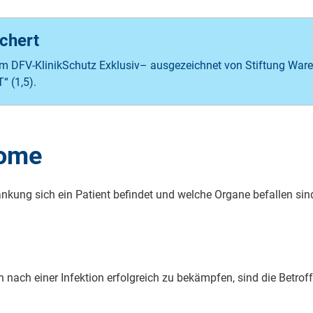
chert
m DFV-KlinikSchutz Exklusiv– ausgezeichnet von Stiftung Ware
“ (1,5).
to­me
kung sich ein Pa­ti­ent be­fin­det und welche Or­ga­ne be­fal­len sin
en nach einer In­fek­ti­on er­folg­reich zu be­kämp­fen, sind die Be­trof