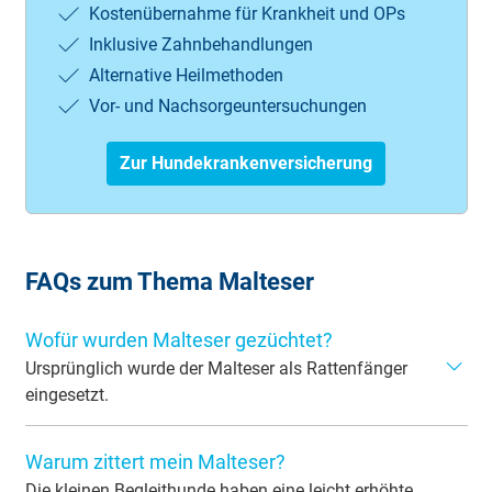
Kostenübernahme für Krankheit und OPs
Inklusive Zahnbehandlungen
Alternative Heilmethoden
Vor- und Nachsorgeuntersuchungen
Zur Hundekrankenversicherung
FAQs zum Thema Malteser
Wofür wurden Malteser gezüchtet?
Ursprünglich wurde der Malteser als Rattenfänger
eingesetzt.
Mit seinem niedlichen Aussehen eroberte aber schon
Warum zittert mein Malteser?
bald die feine Gesellschaft und wurde dort zu einem
beliebten Schoßhund.
Die kleinen Begleithunde haben eine leicht erhöhte