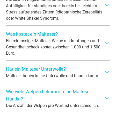
Anfälligkeit für ständiges oder bereits bei leichtem
Stress auftretendes Zittern (idiopathische Zerebellitis
oder White Shaker Syndrom).
Zittern bei Maltesern ist häufig harmlos und tritt oft bei
Was kostet ein Malteser?
Kälte, Aufregung oder Stress auf, da kleine Hunde
empfindlicher reagieren. Hält das Zittern jedoch an oder
Ein reinrassiger Malteser-Welpe mit Impfungen und
wirkt ungewöhnlich stark, sollte ein Tierarzt mögliche
Gesundheitscheck kostet zwischen 1.000 und 1.500
gesundheitliche Ursachen wie das White Shaker
Euro.
Syndrom ausschließen.
Für einen Hund aus dem Tierheim zahlt man nur eine
Hat ein Malteser Unterwolle?
geringe Schutzgebühr und tut gleichzeitig etwas Gutes.
Malteser haben keine Unterwolle und haaren kaum.
Somit ist diese Rasse oft für Tierhaarallergiker geeignet.
Wie viele Welpen bekommt eine Malteser
Hündin?
Die Anzahl der Welpen pro Wurf ist unterschiedlich.
In den meisten Fällen bekommt eine Hündin zwischen