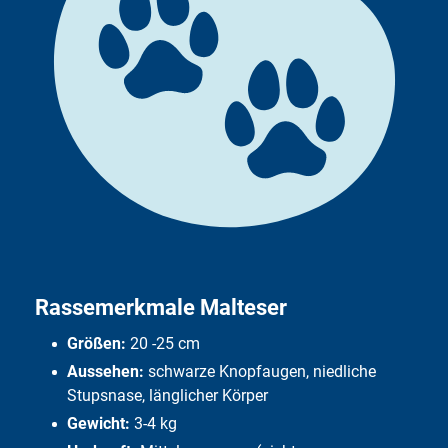
Ist der Malteser ein Familienhund?
Interessantes und Wissenswertes
Namensherkunft
Leistungen des DFV-TierkrankenSchutz
Häufige Fragen
Rassemerkmale Malteser
Größen:
20 -25 cm
Aussehen:
schwarze Knopfaugen, niedliche
Stupsnase, länglicher Körper
Gewicht:
3-4 kg