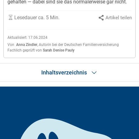
gehalten — dabei sind sie das normalerweise gar nicht.
Lesedauer ca. 5 Min.
Artikel teilen
Aktualisiert:
17.06.2024
Von
Anna Zindler
,
Autorin bei der Deutschen Familienversicherung
Fachlich geprüft von
Sarah Denise Pauly
Inhaltsverzeichnis
Rassemerkmale
Geschichte
Erziehung des Malteser Welpen
Geeignete Sportarten
Pflege
Malteser: Ernährung
Typische Erkrankungen und rassebedingte Probleme
Passt der Malteser zu mir?