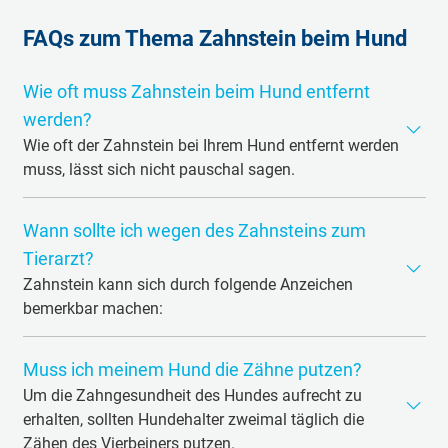
FAQs zum Thema Zahnstein beim Hund
Wie oft muss Zahnstein beim Hund entfernt
werden?
Wie oft der Zahnstein bei Ihrem Hund entfernt werden
muss, lässt sich nicht pauschal sagen.
Die Häufigkeit hängt von folgenden Faktoren ab:
Wann sollte ich wegen des Zahnsteins zum
Speichelzusammensetzung des Hundes
Tierarzt?
Vorhandene Bakterien zur natürlichen Reinigung
Zahnstein kann sich durch folgende Anzeichen
Rasse
bemerkbar machen:
Zahn-Prophylaxe
Übelriechender Maulgeruch
Beschaffenheit der Zähne und des Gebisses
Muss ich meinem Hund die Zähne putzen?
Zahnbeläge sind fest und lassen sich durch Putzen
Futter
Um die Zahngesundheit des Hundes aufrecht zu
nicht mehr entfernen
erhalten, sollten Hundehalter zweimal täglich die
Bei Hunden mit starker Neigung zur Zahnsteinbildung
Ungewöhnliches Fressverhalten wie z.B. einseitiges
Zähen des Vierbeiners putzen.
kann eine Zahnreinigung ein- bis zweimal pro Jahr nötig