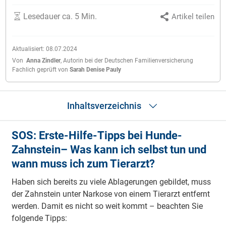
Lesedauer ca. 5 Min.
Artikel teilen
Aktualisiert:
08.07.2024
Von
Anna Zindler
,
Autorin bei der Deutschen Familienversicherung
Fachlich geprüft von
Sarah Denise Pauly
Inhaltsverzeichnis
SOS: Erste-Hilfe-Tipps bei Hunde-
Was kann ich selbst tun und wann muss ich zum Tierarzt?
Zahnstein– Was kann ich selbst tun und
Was ist Zahnstein beim Hund?
Ursachen
wann muss ich zum Tierarzt?
Symptome
Diagnose
Haben sich bereits zu viele Ablagerungen gebildet, muss
Verlauf - Wie gefährlich ist Zahnstein beim Hund?
der Zahnstein unter Narkose von einem Tierarzt entfernt
Behandlung - Wann geht es meinem Hund besser?
werden. Damit es nicht so weit kommt – beachten Sie
Kosten bei Hunde-Zahnstein: Was muss man selbst bezahlen?
folgende Tipps:
Hunde-Zahnstein-Behandlung: Was übernimmt die DFV?