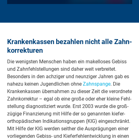
Kran­ken­kassen be­zahlen nicht alle Zahn­
kor­rek­turen
Die wenigsten Men­schen haben ein makel­loses Gebiss
und Zahn­fehl­stel­lungen sind daher weit ver­breitet.
Beson­ders in den ach­ziger und neun­ziger Jahren gab es
nahezu keinen Jugend­lichen ohne
Zahn­spange
. Die
Kran­ken­kassen über­nahmen zu dieser Zeit die ver­ordnete
Zahn­kor­rek­tur – egal ob eine große oder eher kleine Fehl­
stel­lung diag­nos­tiziert wurde. Erst 2003 wurde die groß­
zügige Finan­zierung mit Hilfe der so genann­ten kiefer­
ortho­pä­dischen Indi­ka­tions­gruppen (KIG) ein­geschränkt.
Mit Hilfe der KIG werden seither die Aus­prä­gungen einer
vor­liegenden Gebiss- und Kiefer­fehl­ent­wick­lung in einen