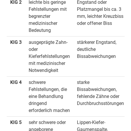
KIG 2
leichte bis geringe
Engstand oder
Fehlstellungen mit
Platzmangel bis ca. 3
begrenzter
mm, leichter Kreuzbiss
medizinischer
oder offener Biss
Bedeutung
KIG 3
ausgeprägte Zahn-
stärkerer Engstand,
oder
deutliche
Kieferfehlstellungen
Bissabweichungen
mit medizinischer
Notwendigkeit
KIG 4
schwere
starke
Fehlstellungen, die
Bissabweichungen,
eine Behandlung
fehlende Zähne oder
dringend
Durchbruchsstörungen
erforderlich machen
KIG 5
sehr schwere oder
Lippen-Kiefer-
angeborene
Gaumenspalte,