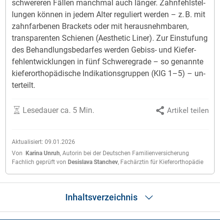
schwe­re­ren Fäl­len manch­mal auch län­ger. Zahn­fehl­stel­
lun­gen kön­nen in je­dem Al­ter re­gu­liert wer­den – z. B. mit
zahn­far­be­nen Brack­ets oder mit her­aus­nehm­ba­ren,
trans­pa­ren­ten Schie­nen (Ae­sthe­tic Li­ner). Zur Ein­stu­fung
des Be­hand­lungs­be­dar­fes wer­den Ge­biss- und Kie­fer­
fehl­ent­wick­lun­gen in fünf Schwe­re­gra­de – so ge­nann­te
kie­fer­or­tho­pä­di­sche In­di­ka­tions­grup­pen (KIG 1–5) – un­
ter­teilt.
Lesedauer ca. 5 Min.
Artikel teilen
Aktualisiert:
09.01.2026
Von
Karina Unruh
,
Autorin bei der Deutschen Familienversicherung
Fachlich geprüft von
Desislava Stanchev
,
Fachärztin für Kieferorthopädie
Inhaltsverzeichnis