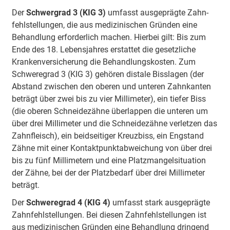
Der
Schwer­grad 3 (KIG 3)
umfasst aus­geprägte Zahn­
fehl­stel­lungen, die aus medi­zini­schen Gründen eine
Behand­lung erfor­derlich machen. Hierbei gilt: Bis zum
Ende des 18. Lebens­jahres erstattet die gesetz­liche
Kranken­ver­siche­rung die Behand­lungs­kosten. Zum
Schwere­grad 3 (KIG 3) gehören distale Biss­lagen (der
Abstand zwischen den oberen und unteren Zahn­kanten
beträgt über zwei bis zu vier Milli­meter), ein tiefer Biss
(die oberen Schneide­zähne über­lappen die unteren um
über drei Milli­meter und die Schneide­zähne verletzen das
Zahn­fleisch), ein beid­seitiger Kreuz­biss, ein Eng­stand
Zähne mit einer Kontakt­punkt­abwei­chung von über drei
bis zu fünf Milli­metern und eine Platz­mangel­situa­tion
der Zähne, bei der der Platz­bedarf über drei Milli­meter
beträgt.
Der
Schwere­grad 4 (KIG 4)
umfasst stark aus­geprägte
Zahn­fehl­stel­lungen. Bei diesen Zahn­fehl­stel­lungen ist
aus medi­zini­schen Gründen eine Behand­lung dringend