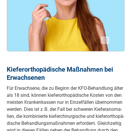
Kieferorthopädische Maßnahmen bei
Erwachsenen
Für Er­wach­sene, die zu Be­ginn der KFO-Be­hand­lung äl­ter
als 18 sind, können kie­fer­ortho­pä­di­sche Kos­ten von den
meis­ten Kran­ken­kas­sen nur in Ein­zel­fäl­len über­nom­men
wer­den. Dies ist z. B. der Fall bei schwe­ren Kie­fer­ano­ma­
lien, die kom­bi­nierte kie­fer­chi­rur­gi­sche und kie­fer­ortho­pä­
di­sche Be­hand­lungs­maß­nah­men er­for­dern. Gleich­zei­tig
wird in die­sen Fäl­len ne­ben der Be­hand­lung durch den