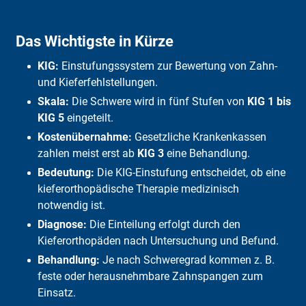
Das Wichtigste in Kürze
KIG-Stufen im Überblick
Das Wichtigste in Kürze
Bewertung nach Ursachengruppen
Kurz erklärt
KIG:
Einstufungssystem zur Bewertung von Zahn-
Kran­ken­kassen be­zahlen nicht alle Zahn­kor­rek­turen
Kieferorthopädische Maßnahmen bei Erwachsenen
und Kieferfehlstellungen.
Häufige Fragen
Skala:
Die Schwere wird in fünf Stufen von
KIG 1 bis
Fazit
KIG 5
eingeteilt.
Kostenübernahme:
Gesetzliche Krankenkassen
zahlen meist erst ab
KIG 3
eine Behandlung.
Bedeutung:
Die KIG-Einstufung entscheidet, ob eine
kieferorthopädische Therapie medizinisch
notwendig ist.
Diagnose:
Die Einteilung erfolgt durch den
Kieferorthopäden nach Untersuchung und Befund.
Behandlung:
Je nach Schweregrad kommen z. B.
feste oder herausnehmbare Zahnspangen zum
Einsatz.