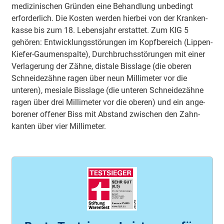
medi­zini­schen Gründen eine Behand­lung unbe­dingt
erfor­derlich. Die Kosten werden hierbei von der Kranken­
kasse bis zum 18. Lebens­jahr erstattet. Zum KIG 5
gehören: Ent­wick­lungs­stö­rungen im Kopf­bereich (Lippen-
Kiefer-Gaumen­spalte), Durch­bruchs­stö­rungen mit einer
Ver­lage­rung der Zähne, distale Biss­lage (die oberen
Schneide­zähne ragen über neun Milli­meter vor die
unteren), mesiale Biss­lage (die unteren Schneide­zähne
ragen über drei Milli­meter vor die oberen) und ein ange­
borener offener Biss mit Abstand zwischen den Zahn­
kanten über vier Milli­meter.