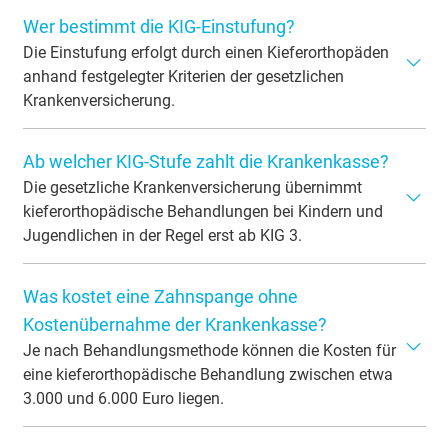
Wer bestimmt die KIG-Einstufung?
Die Einstufung erfolgt durch einen Kieferorthopäden
anhand festgelegter Kriterien der gesetzlichen
Krankenversicherung.
Die Einstufung in eine Kieferorthopädische
Ab welcher KIG-Stufe zahlt die Krankenkasse?
Indikationsgruppe (KIG) nimmt ein Kieferorthopäde vor.
Dabei untersucht er die Zahn- und Kieferstellung und
Die gesetzliche Krankenversicherung übernimmt
bewertet verschiedene Faktoren wie Bisslage, Engstand
kieferorthopädische Behandlungen bei Kindern und
oder Platzmangel. Anhand dieser Kriterien wird
Jugendlichen in der Regel erst ab KIG 3.
entschieden, welcher Schweregrad vorliegt und ob die
Bei den Schweregraden KIG 1 und KIG 2 gelten
gesetzliche Krankenversicherung die Behandlung
Was kostet eine Zahnspange ohne
Zahnfehlstellungen meist als leicht und werden von der
übernimmt.
gesetzlichen Krankenversicherung nicht bezahlt. Erst ab
Kostenübernahme der Krankenkasse?
KIG 3 werden kieferorthopädische Behandlungen als
Je nach Behandlungsmethode können die Kosten für
medizinisch notwendig eingestuft. In diesen Fällen
eine kieferorthopädische Behandlung zwischen etwa
übernimmt die Krankenkasse die Kosten in der Regel bis
3.000 und 6.000 Euro liegen.
zum 18. Lebensjahr.
Wenn nur eine leichte Zahnfehlstellung vorliegt (KIG 1