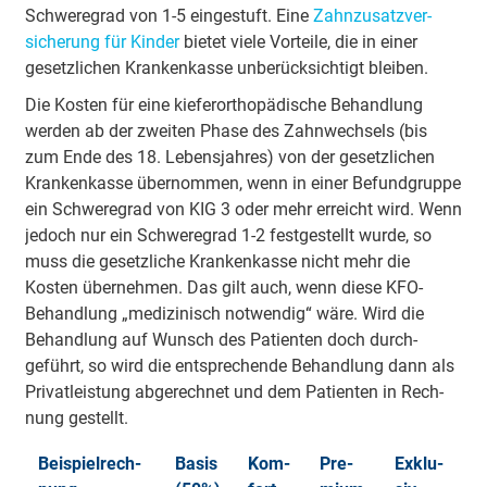
Schwere­grad von 1-5 ein­gestuft. Eine
Zahn­zu­satz­ver­
sicherung für Kinder
bietet viele Vor­teile, die in einer
gesetz­lichen Kran­ken­kasse un­be­rück­sichtigt bleiben.
Die Kosten für eine kiefer­ortho­pä­dische Behand­lung
werden ab der zwei­ten Phase des Zahn­wech­sels (bis
zum Ende des 18. Lebens­jahres) von der gesetz­lichen
Kran­ken­kasse über­nommen, wenn in einer Be­fund­gruppe
ein Schwere­grad von KIG 3 oder mehr erreicht wird. Wenn
jedoch nur ein Schwere­grad 1-2 fest­gestellt wurde, so
muss die gesetz­liche Kran­ken­kasse nicht mehr die
Kosten über­nehmen. Das gilt auch, wenn diese KFO-
Behand­lung „medi­zi­nisch not­wendig“ wäre. Wird die
Behand­lung auf Wunsch des Pati­enten doch durch­
geführt, so wird die ent­sprechende Behand­lung dann als
Privat­leis­tung ab­gerechnet und dem Pati­enten in Rech­
nung ge­stellt.
Bei­spiel­rech­
Basis
Kom­
Pre­
Ex­klu­