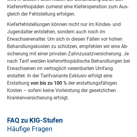
Kie­fer­ortho­pä­den zu­meist eine Kie­fer­ope­ra­tion zum Aus­
gleich der Fehl­stel­lung er­fol­gen.
Kieferfehlstellungen können nicht nur im Kindes- und
Jugendalter entstehen, sondern auch noch im
Erwachsenenalter. Um sich in diesen Fällen vor hohen
Behandlungskosten zu schützen, empfehlen wir eine Ab­
si­che­rung mit einer pri­va­ten Zahn­zu­satz­ver­si­che­rung. Je
nach Tarif werden kieferorthopädische Behandlungen bei
Erwachsenen im vertraglich vereinbarten Umfang
erstattet. In der Tarifvariante Exklusiv erfolgt eine
Erstattung
von bis zu 100 %
der erstattungsfähigen
Kosten – sofern keine Vorleistung der gesetzlichen
Krankenversicherung erfolgt.
FAQ zu KIG-Stufen
Häufige Fragen