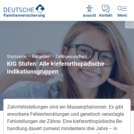
Unsere Servicezeiten:
Mo - Fr 09:00 - 18:30 Uhr
Ansicht
Kontakt
Menü
Startseite
Ratgeber
Zahngesundheit
KIG Stufen: Alle kieferorthopädische
Indikationsgruppen
Zahn­fehl­stel­lun­gen sind ein Mas­sen­phä­no­men. Es gibt
er­wor­be­ne Fehl­ent­wick­lun­gen und ge­ne­tisch ver­an­lag­te
Fehl­stel­lun­gen der Zäh­ne. Ei­ne kie­fer­or­tho­pä­di­sche Be­
hand­lung dau­ert zu­meist min­des­tens drei Jah­re – in