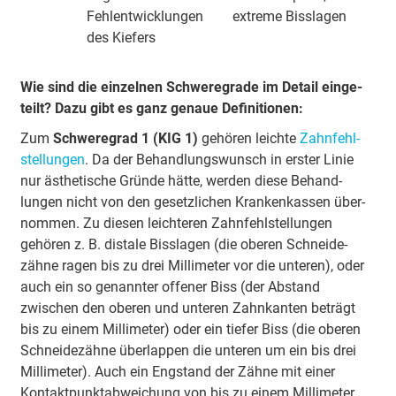
Fehlentwicklungen
extreme Bisslagen
des Kiefers
Wie sind die einzelnen Schwere­grade im Detail einge­
teilt? Dazu gibt es ganz genaue Defi­ni­tionen:
Zum
Schwere­grad 1 (KIG 1)
gehören leichte
Zahn­fehl­
stel­lungen
. Da der Behand­lungs­wunsch in erster Linie
nur ästhe­tische Gründe hätte, werden diese Behand­
lungen nicht von den gesetz­lichen Kranken­kassen über­
nommen. Zu diesen leich­teren Zahn­fehl­stel­lungen
gehören z. B. distale Biss­lagen (die oberen Schneide­
zähne ragen bis zu drei Milli­meter vor die unteren), oder
auch ein so genannter offener Biss (der Abstand
zwischen den oberen und unteren Zahn­kanten beträgt
bis zu einem Milli­meter) oder ein tiefer Biss (die oberen
Schneide­zähne über­lappen die unteren um ein bis drei
Milli­meter). Auch ein Eng­stand der Zähne mit einer
Kontakt­punkt­abwei­chung von bis zu einem Milli­meter