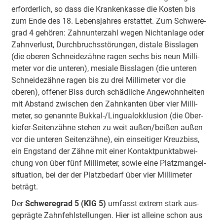
erfor­derlich, so dass die Kranken­kasse die Kosten bis
zum Ende des 18. Lebens­jahres erstattet. Zum Schwere­
grad 4 gehören: Zahn­unter­zahl wegen Nicht­anlage oder
Zahn­verlust, Durch­bruchs­stö­rungen, distale Biss­lagen
(die oberen Schneide­zähne ragen sechs bis neun Milli­
meter vor die unteren), mesiale Biss­lagen (die unteren
Schneide­zähne ragen bis zu drei Milli­meter vor die
oberen), offener Biss durch schäd­liche Ange­wohn­heiten
mit Abstand zwischen den Zahn­kanten über vier Milli­
meter, so genannte Bukkal-/Lingual­okklu­sion (die Ober­
kiefer-Seiten­zähne stehen zu weit außen/beißen außen
vor die unteren Seiten­zähne), ein ein­seitiger Kreuz­biss,
ein Eng­stand der Zähne mit einer Kontakt­punkt­abwei­
chung von über fünf Milli­meter, sowie eine Platz­mangel­
situa­tion, bei der der Platz­bedarf über vier Milli­meter
beträgt.
Der
Schwere­grad 5 (KIG 5)
umfasst extrem stark aus­
geprägte Zahn­fehl­stel­lungen. Hier ist alleine schon aus