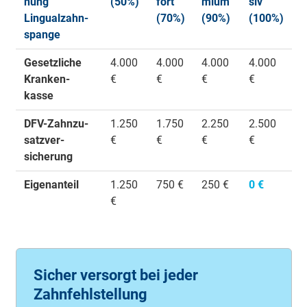
nung
(50%)
fort
mium
siv
Lin­gual­zahn­
(70%)
(90%)
(100%)
spange
Gesetz­liche
4.000
4.000
4.000
4.000
Kran­ken­
€
€
€
€
kasse
DFV-Zahn­zu­
1.250
1.750
2.250
2.500
satz­ver­
€
€
€
€
sicherung
Eigen­anteil
1.250
750 €
250 €
0 €
€
Sicher versorgt bei jeder
Zahnfehlstellung