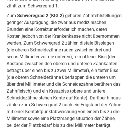
zählt zum Schwere­grad 1.
Zum
Schwere­grad 2 (KIG 2)
gehören Zahn­fehl­stel­lungen
geringer Aus­prä­gung, die zwar aus medi­zini­schen
Gründen eine Korrek­tur erfor­derlich machen, deren
Kosten jedoch von der Kranken­kasse nicht über­nommen
werden. Zum Schwere­grad 2 zählen distale Biss­lagen
(die oberen Schneide­zähne ragen zwischen drei und
sechs Milli­meter vor die unteren), ein offener Biss (der
Abstand zwischen den oberen und unteren Zahn­kanten
beträgt über einen bis zu zwei Milli­meter), ein tiefer Biss
(die oberen Schneide­zähne über­lappen die unteren um
über drei Milli­meter und die Schneide­zähne berühren das
Zahn­fleisch) und ein Kreuz­biss (obere und untere
Schneide­zähne stehen Kante auf Kante). Darüber hinaus
zählen zum Schwere­grad 2 auch ein Eng­stand der Zähne
mit einer Kontakt­punkt­abwei­chung von einem bis zu drei
Milli­meter sowie eine Platz­mangel­situa­tion der Zähne,
bei der der Platz­bedarf bis zu drei Milli­meter beträgt.