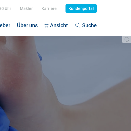
:30 Uhr
Makler
Karriere
Kundenportal
eber
Über uns
Ansicht
Suche
dekrankenversicherung
tenexplosion
dehaftpflicht
egegrad definieren
piz - würdevolles Leben
litionsvertrag 2025: Pflegeziele
 Unfallversicherung
egefall: Vermögen schützen