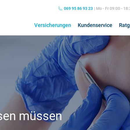
069 95 86 93 23
|
Mo - Fr 09:00 - 18
Versicherungen
Kundenservice
Ratg
Private Haftpflichtversicherung
Grippe: Symptome & Behandlung
Hun
Kos
Kombiversicherung
Übelkeit: Ursachen & Behandlung
Hun
Pfl
Norovirus: Symptome & Behandlung
Hos
Nierenschmerzen
Koa
Hausratversicherung
24h
Kopfschmerzen
Pfl
ssen müssen
Verkehrsrechtsschutz