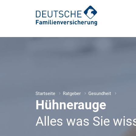
Ambulante Zusatzversicherung
Zahnspange: Kosten & Behandlung
Auslandskrankenversicherung
Zahnkrone: Arten, Ablauf, Kosten
Krankengeld
Zahnimplantate
Startseite
Ratgeber
Gesundheit
Hühnerauge
Krankenhauszusatzversicherung
Wurzelbehandlung
Pflegezusatzversicherung
Veneers für Zähne
Alles was Sie wi
Unfallversicherung