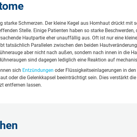
tome
g starke Schmerzen. Der kleine Kegel aus Hornhaut drückt mit s
effenden Stelle. Einige Patienten haben so starke Beschwerden,
rsachende Hautpartie eher unauffällig aus. Oft ist nur eine kle
ibt tatsächlich Parallelen zwischen den beiden Hautveränderu
 Hühnerauge aber nicht nach außen, sondern nach innen in die 
 Hühneraugen sind dagegen lediglich eine Reaktion auf mechani
önnen sich
Entzündungen
oder Flüssigkeitseinlagerungen in de
aut oder die Gelenkkapsel beeinträchtigt sein. Dies verstärkt
zt entfernen lassen.
chen