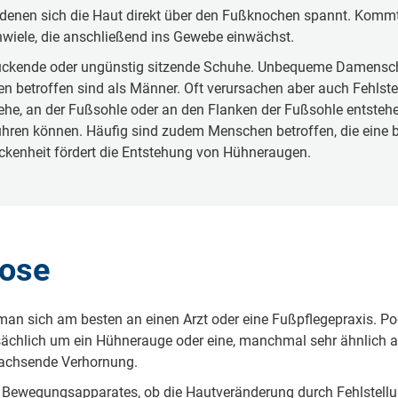
 denen sich die Haut direkt über den Fußknochen spannt. Kommt
hwiele, die anschließend ins Gewebe einwächst.
rückende oder ungünstig sitzende Schuhe. Unbequeme Damenschuh
n betroffen sind als Männer. Oft verursachen aber auch Fehlst
ehe, an der Fußsohle oder an den Flanken der Fußsohle entstehe
hren können. Häufig sind zudem Menschen betroffen, die eine
kenheit fördert die Entstehung von Hühneraugen.
nose
 sich am besten an einen Arzt oder eine Fußpflegepraxis. Po
tsächlich um ein Hühnerauge oder eine, manchmal sehr ähnlich 
wachsende Verhornung.
s Bewegungsapparates, ob die Hautveränderung durch Fehlstell