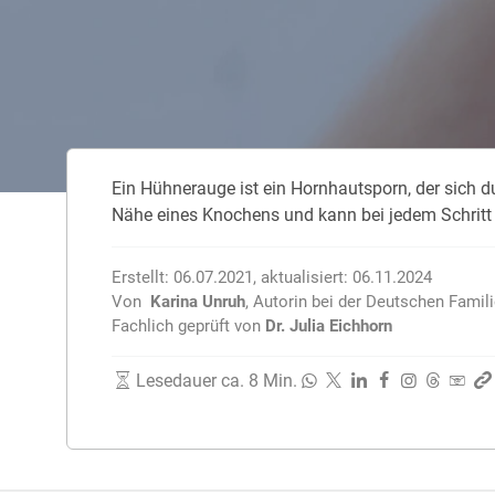
Zahnzusatzversicherung
Rasseportrait des Dackels
Zwingerhusten beim Hund
Zahnzusatzversicherung für Kinder
Würmer, Wurmkur & Entwurmung
Ein Hühnerauge ist ein Hornhautsporn, der sich 
Tierarztkosten für Hunde 2025
Nähe eines Knochens und kann bei jedem Schritt 
Listenhunde in Deutschland
Erstellt:
06.07.2021
,
aktualisiert:
06.11.2024
Von
Karina Unruh
,
Autorin bei der Deutschen Famil
Fachlich geprüft von
Dr. Julia Eichhorn
Lesedauer ca. 8 Min.