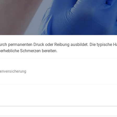
Krank im Urlaub
Das
Reiseapotheke
Das
Packliste Urlaub
Aus
durch permanenten Druck oder Reibung ausbildet. Die typische H
Portugal Urlaub
Kur
erhebliche Schmerzen bereiten.
Urlaub mit Kindern
Rau
ienversicherung