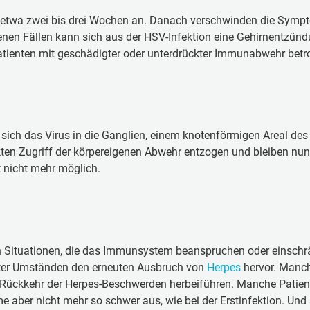
 etwa zwei bis drei Wochen an. Danach verschwinden die Sympto
eltenen Fällen kann sich aus der HSV-Infektion eine Gehirnentzün
Patienten mit geschädigter oder unterdrückter Immunabwehr betr
sich das Virus in die Ganglien, einem knotenförmigen Areal des
rekten Zugriff der körpereigenen Abwehr entzogen und bleiben nu
st nicht mehr möglich.
 Situationen, die das Immunsystem beanspruchen oder einschrän
unter Umständen den erneuten Ausbruch von
Herpes
hervor. Manc
die Rückkehr der Herpes-Beschwerden herbeiführen. Manche Patie
ome aber nicht mehr so schwer aus, wie bei der Erstinfektion. 