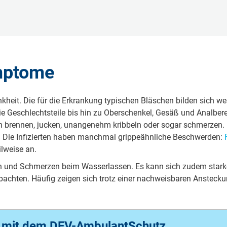
mptome
ankheit. Die für die Erkrankung typischen Bläschen bilden sich 
e Geschlechtsteile bis hin zu Oberschenkel, Gesäß und Analbereic
rennen, jucken, unangenehm kribbeln oder sogar schmerzen. Es 
n. Die Infizierten haben manchmal grippeähnliche Beschwerden:
ilweise an.
en und Schmerzen beim Wasserlassen. Es kann sich zudem starker
eobachten. Häufig zeigen sich trotz einer nachweisbaren Ansteck
t mit dem DFV-AmbulantSchutz