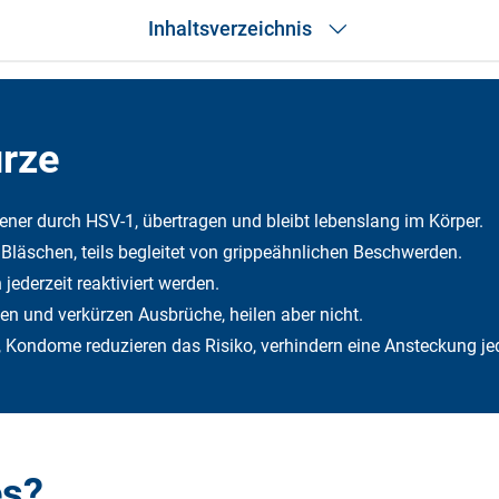
Inhaltsverzeichnis
Das Wichtigste in Kürze
Was ist Genitalherpes?
Verlauf
ürze
Symptome
Ursachen
Diagnose
ener durch HSV-1, übertragen und bleibt lebenslang im Körper.
Behandlung
läschen, teils begleitet von grippeähnlichen Beschwerden.
Was kann ich selbst tun?
In der Schwangerschaft
jederzeit reaktiviert werden.
Bei Säuglingen
n und verkürzen Ausbrüche, heilen aber nicht.
Kosten
Häufige Fragen
Kondome reduzieren das Risiko, verhindern eine Ansteckung jed
Fazit
es?