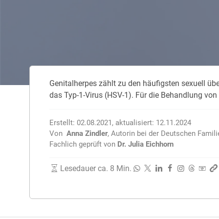
Zahnzusatzversicherung
Rasseportrait des Dackels
Zwingerhusten beim Hund
Zahnzusatzversicherung für Kinder
Würmer, Wurmkur & Entwurmung
Genitalherpes zählt zu den häufigsten sexuell übe
Tierarztkosten für Hunde 2025
das Typ-1-Virus (HSV-1). Für die Behandlung vo
Listenhunde in Deutschland
Erstellt:
02.08.2021
,
aktualisiert:
12.11.2024
Von
Anna Zindler
,
Autorin bei der Deutschen Famil
Fachlich geprüft von
Dr. Julia Eichhorn
Lesedauer ca. 8 Min.