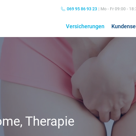
069 95 86 93 23
|
Mo - Fr 09:00 - 18
Versicherungen
Kundense
Private Haftpflichtversicherung
Grippe: Symptome & Behandlung
Hun
Kos
Kombiversicherung
Übelkeit: Ursachen & Behandlung
Hun
Pfl
Norovirus: Symptome & Behandlung
Hos
Nierenschmerzen
Koa
Hausratversicherung
24h
Kopfschmerzen
Pfl
me, Therapie
Verkehrsrechtsschutz