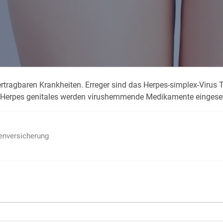
Krank im Urlaub
Das
Reiseapotheke
Das
Packliste Urlaub
Aus
rtragbaren Krankheiten. Erreger sind das Herpes-simplex-Virus T
Portugal Urlaub
Kur
n Herpes genitales werden virushemmende Medikamente eingeset
Urlaub mit Kindern
Rau
ienversicherung