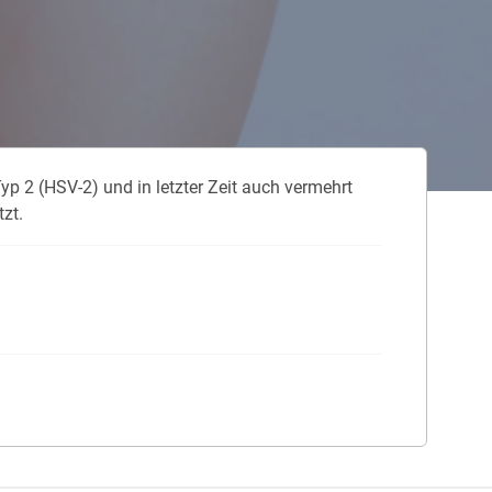
 neue Elterngeld
 Zuhause absichern
falldeckung in der Haftpflicht
yp 2 (HSV-2) und in letzter Zeit auch vermehrt
zschluss und Überspannung
zt.
chmelder können Leben retten