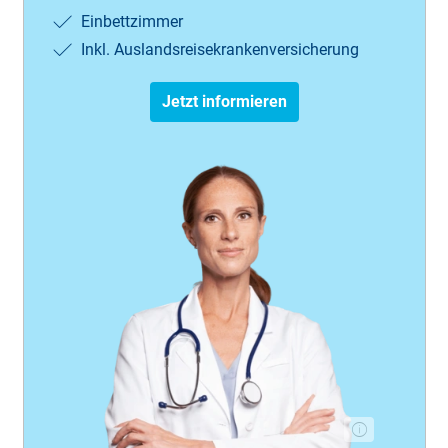
Ein­bett­zim­mer
Inkl. Aus­lands­rei­se­krank­en­ver­sich­er­ung
Jetzt informieren