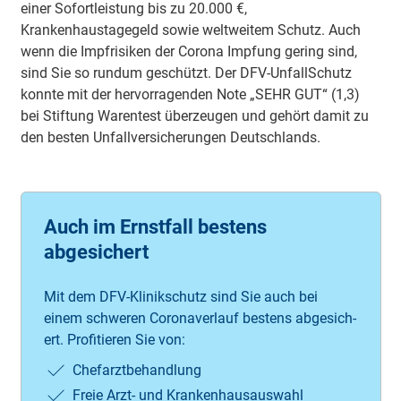
einer Sofortleistung bis zu 20.000 €,
Krankenhaustagegeld sowie weltweitem Schutz. Auch
wenn die Impfrisiken der Corona Impfung gering sind,
sind Sie so rundum geschützt. Der DFV-UnfallSchutz
konnte mit der hervorragenden Note „SEHR GUT“ (1,3)
bei Stiftung Warentest überzeugen und gehört damit zu
den besten Unfallversicherungen Deutschlands.
Auch im Ernstfall bestens
abgesichert
Mit dem DFV-Kli­nik­schutz sind Sie auch bei
einem schweren Co­ro­na­ver­lauf bestens ab­ge­sich­
ert. Pro­fi­tie­ren Sie von:
Chef­arzt­be­hand­lung
Frei­e Arzt- und Kran­ken­haus­aus­wahl