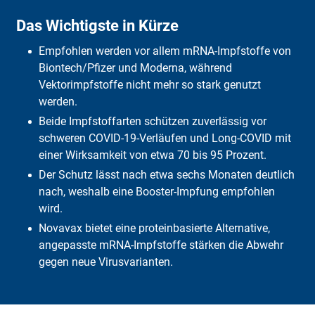
Impfwirkung- und sicherheit
Das Wichtigste in Kürze
Warum sollte man sich impfen lassen?
Wer wird mit welchem Impfstoff geimpft?
Empfohlen werden vor allem mRNA-Impfstoffe von
Wer kann nicht geimpft werden?
Wo kann ich mich gegen Corona impfen lassen?
Biontech/Pfizer und Moderna, während
Kosten
Vektorimpfstoffe nicht mehr so stark genutzt
Impfreaktionen- und nebenwirkungen
werden.
Haftung bei Nebenwirkungen
Beide Impfstoffarten schützen zuverlässig vor
Häufige Fragen
Fazit
schweren COVID-19-Verläufen und Long-COVID mit
einer Wirksamkeit von etwa 70 bis 95 Prozent.
Der Schutz lässt nach etwa sechs Monaten deutlich
nach, weshalb eine Booster-Impfung empfohlen
wird.
Novavax bietet eine proteinbasierte Alternative,
angepasste mRNA-Impfstoffe stärken die Abwehr
gegen neue Virusvarianten.