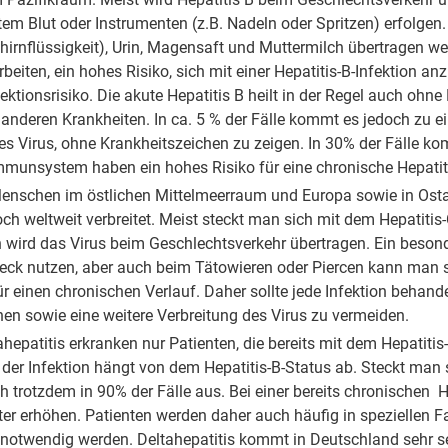
em Blut oder Instrumenten (z.B. Nadeln oder Spritzen) erfolgen.
ehirnflüssigkeit), Urin, Magensaft und Muttermilch übertragen w
eiten, ein hohes Risiko, sich mit einer Hepatitis-B-Infektion a
ktionsrisiko. Die akute Hepatitis B heilt in der Regel auch ohn
 anderen Krankheiten. In ca. 5 % der Fälle kommt es jedoch zu ei
s Virus, ohne Krankheitszeichen zu zeigen. In 30% der Fälle k
unsystem haben ein hohes Risiko für eine chronische Hepatit
enschen im östlichen Mittelmeerraum und Europa sowie in Ostas
doch weltweit verbreitet. Meist steckt man sich mit dem Hepatiti
len wird das Virus beim Geschlechtsverkehr übertragen. Ein beso
ck nutzen, aber auch beim Tätowieren oder Piercen kann man si
für einen chronischen Verlauf. Daher sollte jede Infektion behan
n sowie eine weitere Verbreitung des Virus zu vermeiden.
epatitis erkranken nur Patienten, die bereits mit dem Hepatitis-B-V
 der Infektion hängt von dem Hepatitis-B-Status ab. Steckt man si
ch trotzdem in 90% der Fälle aus. Bei einer bereits chronischen He
ter erhöhen. Patienten werden daher auch häufig in speziellen F
notwendig werden. Deltahepatitis kommt in Deutschland sehr se