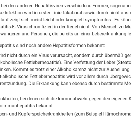
e bei den anderen Hepatitisviren verschiedene Formen, sogenann
se Infektion wird in erster Linie fäkal-oral sowie durch nicht au
lauf zeigt sich meist leicht oder komplett symptomlos. Es kön
atitis-E- Virus chronifiziert in der Regel nicht. Von Mensch zu M
wangeren und Personen, die bereits an einer Lebererkrankung l
epatitis sind noch andere Hepatitisformen bekannt:
 wird nicht durch ein Virus verursacht, sondern durch übermäßi
oholische Fettleberhepatitis). Eine Verfettung der Leber (Steat
inken. Kommt es trotz einer Alkoholkarenz nicht zur Ausheilun
cht-alkoholische Fettleberhepatitis wird vor allem durch Überge
berentzündung. Die Erkrankung kann ebenso durch bestimmte Me
heiten, bei denen sich die Immunabwehr gegen den eigenen Kör
toimmunhepatitis bekannt.
isen- und Kupferspeicherkrankheiten (zum Beispiel Hämochroma