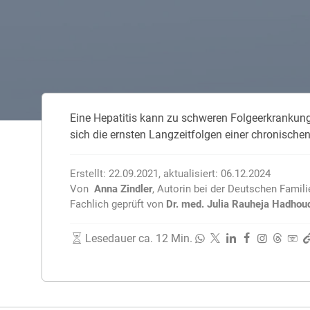
Zahnzusatzversicherung
Rasseportrait des Dackels
Zwingerhusten beim Hund
Zahnzusatzversicherung für Kinder
Würmer, Wurmkur & Entwurmung
Eine Hepatitis kann zu schweren Folgeerkrankunge
Tierarztkosten für Hunde 2025
sich die ernsten Langzeitfolgen einer chronischen
Listenhunde in Deutschland
Erstellt:
22.09.2021
,
aktualisiert:
06.12.2024
Von
Anna Zindler
,
Autorin bei der Deutschen Famil
Fachlich geprüft von
Dr. med. Julia Rauheja Hadhou
Lesedauer ca. 12 Min.