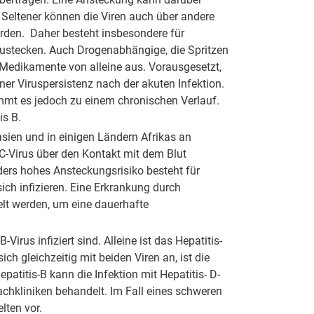
 Seltener können die Viren auch über andere
erden. Daher besteht insbesondere für
nzustecken. Auch Drogenabhängige, die Spritzen
e Medikamente von alleine aus. Vorausgesetzt,
ner Viruspersistenz nach der akuten Infektion.
ommt es jedoch zu einem chronischen Verlauf.
is B.
ien und in einigen Ländern Afrikas an
s-C-Virus über den Kontakt mit dem Blut
nders hohes Ansteckungsrisiko besteht für
ch infizieren. Eine Erkrankung durch
delt werden, um eine dauerhafte
irus infiziert sind. Alleine ist das Hepatitis-
ch gleichzeitig mit beiden Viren an, ist die
patitis-B kann die Infektion mit Hepatitis- D-
achkliniken behandelt. Im Fall eines schweren
lten vor.