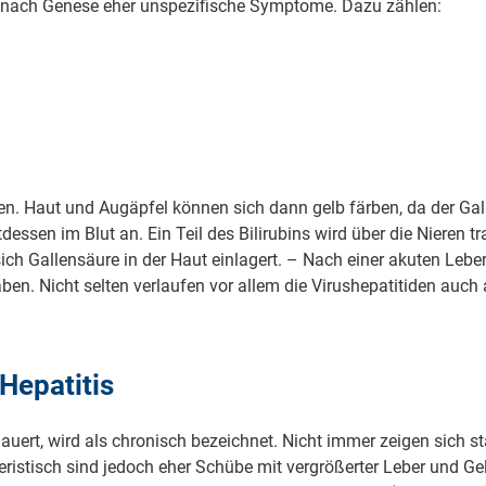
je nach Genese eher unspezifische Symptome. Dazu zählen:
. Haut und Augäpfel können sich dann gelb färben, da der Galle
essen im Blut an. Ein Teil des Bilirubins wird über die Nieren tra
 sich Gallensäure in der Haut einlagert. – Nach einer akuten L
haben. Nicht selten verlaufen vor allem die Virushepatitiden au
Hepatitis
dauert, wird als chronisch bezeichnet. Nicht immer zeigen sich 
eristisch sind jedoch eher Schübe mit vergrößerter Leber und Ge