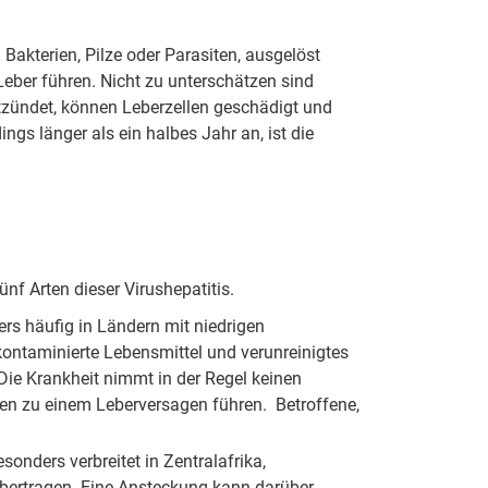
 Bakterien, Pilze oder Parasiten, ausgelöst
ber führen. Nicht zu unterschätzen sind
tzündet, können Leberzellen geschädigt und
ngs länger als ein halbes Jahr an, ist die
ünf Arten dieser Virushepatitis.
rs häufig in Ländern mit niedrigen
 kontaminierte Lebensmittel und verunreinigtes
 Die Krankheit nimmt in der Regel keinen
ten zu einem Leberversagen führen. Betroffene,
onders verbreitet in Zentralafrika,
übertragen. Eine Ansteckung kann darüber