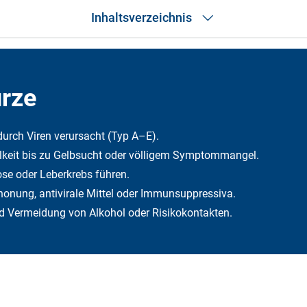
Inhaltsverzeichnis
Das Wichtigste in Kürze
Was ist Hepatitis?
Symptome
ürze
Ursachen
Diagnose
Behandlung
durch Viren verursacht (Typ A–E).
Vorbeugung
keit bis zu Gelbsucht oder völligem Symptommangel.
Impfung
Was bezahlt die Krankenkasse?
se oder Leberkrebs führen.
Was übernimmt die DFV?
chonung, antivirale Mittel oder Immunsuppressiva.
Häufige Fragen
Fazit
 Vermeidung von Alkohol oder Risikokontakten.