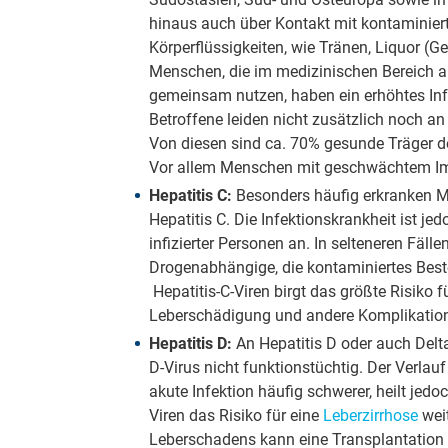
hinaus auch über Kontakt mit kontaminiert
Körperflüssigkeiten, wie Tränen, Liquor (G
Menschen, die im medizinischen Bereich arb
gemeinsam nutzen, haben ein erhöhtes Infe
Betroffene leiden nicht zusätzlich noch an
Von diesen sind ca. 70% gesunde Träger de
Vor allem Menschen mit geschwächtem Imm
Hepatitis C:
Besonders häufig erkranken M
Hepatitis C. Die Infektionskrankheit ist je
infizierter Personen an. In selteneren Fäl
Drogenabhängige, die kontaminiertes Beste
Hepatitis-C-Viren birgt das größte Risiko 
Leberschädigung und andere Komplikatione
Hepatitis D:
An Hepatitis D oder auch Deltah
D-Virus nicht funktionstüchtig. Der Verlauf
akute Infektion häufig schwerer, heilt jedo
Viren das Risiko für eine
Leberzirrhose
wei
Leberschadens kann eine Transplantation 