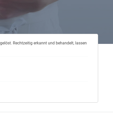
 neue Elterngeld
 Zuhause absichern
falldeckung in der Haftpflicht
elöst. Rechtzeitig erkannt und behandelt, lassen
zschluss und Überspannung
chmelder können Leben retten