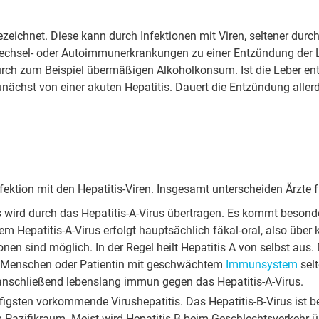
ezeichnet. Diese kann durch Infektionen mit Viren, seltener durch
echsel- oder Autoimmunerkrankungen zu einer Entzündung der Le
urch zum Beispiel übermäßigen Alkoholkonsum. Ist die Leber en
ächst von einer akuten Hepatitis. Dauert die Entzündung allerdi
nfektion mit den Hepatitis-Viren. Insgesamt unterscheiden Ärzte f
 wird durch das Hepatitis-A-Virus übertragen. Es kommt besonde
em Hepatitis-A-Virus erfolgt hauptsächlich fäkal-oral, also über
en sind möglich. In der Regel heilt Hepatitis A von selbst aus.
en Menschen oder Patientin mit geschwächtem
Immunsystem
sel
 anschließend lebenslang immun gegen das Hepatitis-A-Virus.
igsten vorkommende Virushepatitis. Das Hepatitis-B-Virus ist bes
 Pazifikraum. Meist wird Hepatitis B beim Geschlechtsverkehr 