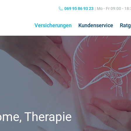
069 95 86 93 23
|
Mo - Fr 09:00 - 18
Versicherungen
Kundenservice
Ratg
Private Haftpflichtversicherung
Grippe: Symptome & Behandlung
Hun
Kos
Kombiversicherung
Übelkeit: Ursachen & Behandlung
Hun
Pfl
Norovirus: Symptome & Behandlung
Hos
Nierenschmerzen
Koa
Hausratversicherung
24h
Kopfschmerzen
Pfl
me, Therapie
Verkehrsrechtsschutz