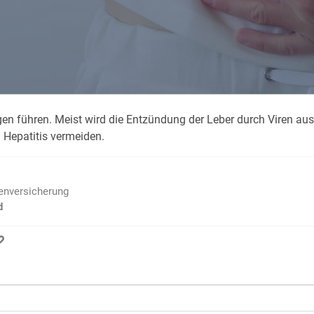
Krank im Urlaub
Das
Reiseapotheke
Das
Packliste Urlaub
Aus
n führen. Meist wird die Entzündung der Leber durch Viren ausg
Portugal Urlaub
Kur
 Hepatitis vermeiden.
Urlaub mit Kindern
Rau
ienversicherung
d