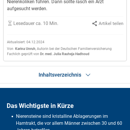
Nierenkoliken führen. Dann sollte rasch ein Arzt
aufgesucht werden.
Lesedauer ca. 10 Min.
Artikel teilen
Aktualisiert:
04.12.2024
Von
Karina Unruh
,
Autorin bei der Deutschen Familienversicherung
Fachlich geprüft von
Dr. med. Julia Rauheja Hadhoud
Inhaltsverzeichnis
Das Wichtigste in Kürze
SOS-Tipps
Das Wichtigste in Kürze
Was sind Nierensteine?
Symptome & Ursachen
Nierensteine sind kristalline Ablagerungen im
Diagnose & Behandlung
Alternative Zusatztherapien
Harntrakt, die vor allem Männer zwischen 30 und 60
Vorbeugung