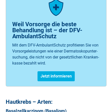
Weil Vorsorge die beste
Behandlung ist – der DFV-
AmbulantSchutz
Mit dem DFV-Am­bu­lant­Schutz pro­fi­tier­en Sie von
Vor­sor­ge­leis­tung­en wie einer Der­ma­tos­kop­un­ter­
such­ung, die nicht von der ge­setz­tlich­en Krank­en­
kasse bezahlt wird. ­
Jetzt informieren
Hautkrebs – Arten:
Basalzellkarzinom (Basaliom)