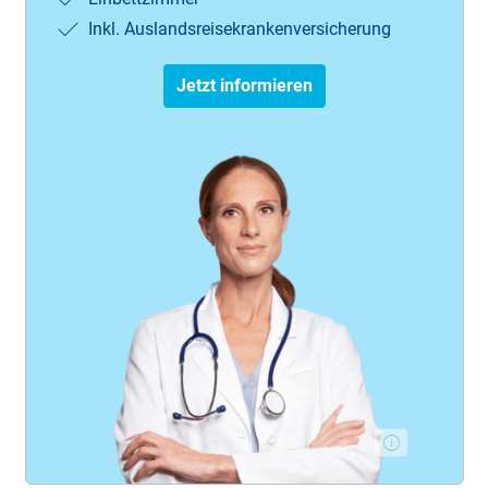
Inkl. Aus­lands­rei­se­krank­en­ver­sich­er­ung
Jetzt informieren