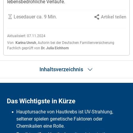
lebensbedrohliche Verläufe.
Lesedauer ca. 9 Min.
Artikel teilen
Aktualisiert:
07.11.2024
Von
Karina Unruh
,
Autorin bei der Deutschen Familienversicherung
Fachlich geprüft von
Dr. Julia Eichhorn
Inhaltsverzeichnis
Das Wichtigste in Kürze
Was ist Hautkrebs?
Das Wichtigste in Kürze
Arten
Ursachen
Hauptursache von Hautkrebs ist UV-Strahlung,
Sy­mpto­me
Diagnose
seltener spielen genetische Faktoren oder
Behandlung
Chemikalien eine Rolle.
ICD-Code