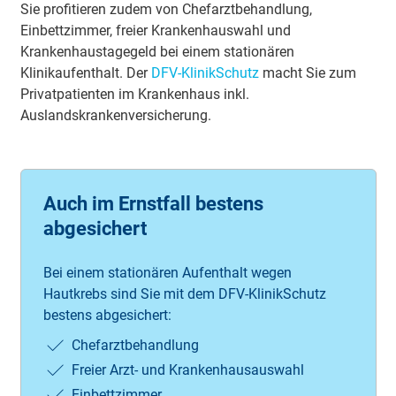
Sie profitieren zudem von Chefarztbehandlung,
Einbettzimmer, freier Krankenhauswahl und
Krankenhaustagegeld bei einem stationären
Klinikaufenthalt. Der
DFV-KlinikSchutz
macht Sie zum
Privatpatienten im Krankenhaus inkl.
Auslandskrankenversicherung.
Auch im Ernstfall bestens
abgesichert
Bei ei­nem sta­tio­nä­ren Auf­ent­halt we­gen
Hautkrebs sind Sie mit dem DFV-Kli­nik­Schutz
bestens ab­ge­sich­ert:
Chef­arzt­be­hand­lung
Frei­er Arzt- und Kran­ken­haus­aus­wahl
Ein­bett­zim­mer