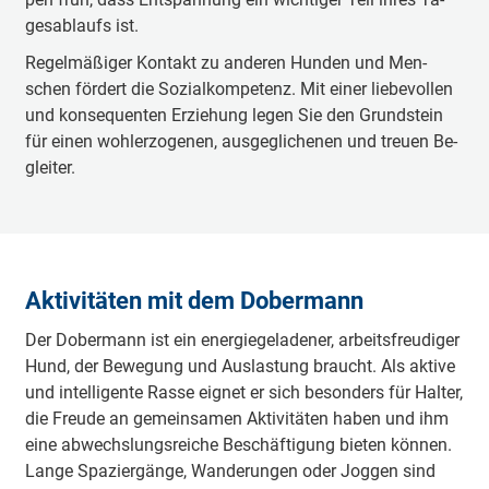
ges­ab­laufs ist.
Re­gel­mä­ßi­ger Kon­takt zu an­de­ren Hun­den und Men­
schen för­dert die So­zi­al­kom­pe­tenz. Mit ei­ner lie­be­vol­len
und kon­se­quen­ten Er­zie­hung le­gen Sie den Grund­stein
für ei­nen wohl­er­zo­ge­nen, aus­ge­gli­che­nen und treu­en Be­
glei­ter.
Ak­ti­vi­tä­ten mit dem Do­ber­mann
Der Do­ber­mann ist ein en­er­gie­ge­la­de­ner, ar­beits­freu­di­ger
Hund, der Be­we­gung und Aus­las­tung braucht. Als ak­ti­ve
und in­tel­li­gen­te Ras­se eig­net er sich be­son­ders für Hal­ter,
die Freu­de an ge­mein­sa­men Ak­ti­vi­tä­ten ha­ben und ihm
ei­ne ab­wechs­lungs­rei­che Be­schäf­ti­gung bie­ten kön­nen.
Lan­ge Spa­zier­gän­ge, Wan­de­run­gen oder Jog­gen sind