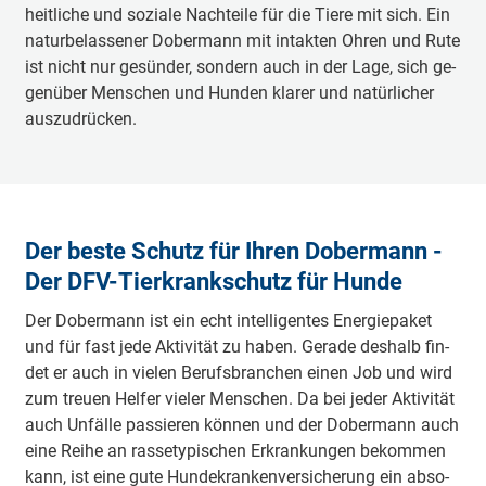
heit­li­che und so­zia­le Nach­tei­le für die Tie­re mit sich. Ein
na­tur­be­las­se­ner Do­ber­mann mit in­tak­ten Oh­ren und Ru­te
ist nicht nur ge­sün­der, son­dern auch in der La­ge, sich ge­
gen­über Men­schen und Hun­den kla­rer und na­tür­li­cher
aus­zu­drü­cken.
Der bes­te Schutz für Ih­ren Do­ber­mann -
Der DFV-Tier­krank­schutz für Hun­de
Der Do­ber­mann ist ein echt in­tel­li­gen­tes En­er­gie­pa­ket
und für fast je­de Ak­ti­vi­tät zu ha­ben. Ge­ra­de des­halb fin­
det er auch in vie­len Be­rufs­bran­chen ei­nen Job und wird
zum treu­en Hel­fer vie­ler Men­schen. Da bei je­der Ak­ti­vi­tät
auch Un­fäl­le pas­sie­ren kön­nen und der Do­ber­mann auch
ei­ne Rei­he an ras­se­ty­pi­schen Er­kran­kun­gen be­kom­men
kann, ist ei­ne gu­te Hun­de­kran­ken­ver­si­che­rung ein ab­so­