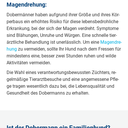
Magendrehung:
Do­ber­männ­er ha­ben auf­grund ih­rer Grö­ße und ih­res Kör­
per­baus ein er­höh­tes Ri­si­ko für die­se le­bens­be­droh­li­che
Er­kran­kung, bei der sich der Ma­gen ver­dreht. Sym­pto­me
sind Blä­hun­gen, Un­ru­he und Wür­gen. Ei­ne schnel­le tier­
ärzt­li­che Be­hand­lung ist un­er­läss­lich. Um ei­ne
Ma­gen­dre­
hung
zu ver­mei­den, soll­te Ihr Hund nach dem Fres­sen für
min­des­tens ei­ne, bes­ser zwei Stun­den ru­hen und wil­de
Ak­ti­vi­tä­ten ver­mei­den.
Die Wahl ei­nes ver­ant­wor­tungs­be­wuss­ten Züch­ters, re­
gel­mä­ßi­ge Tier­arzt­be­su­che und ei­ne an­ge­mes­se­ne Pfle­
ge tra­gen we­sent­lich da­zu bei, die Le­bens­qua­li­tät und
Ge­sund­heit des Do­ber­manns zu er­hal­ten.
Ist der Dobermann ein Familienhund?