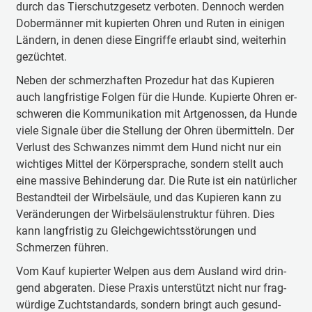
durch das Tier­schutz­ge­setz ver­bo­ten. Den­noch wer­den
Do­ber­männ­er mit ku­pier­ten Oh­ren und Ru­ten in ei­ni­gen
Län­dern, in de­nen die­se Ein­grif­fe er­laubt sind, wei­ter­hin
ge­züch­tet.
Ne­ben der schmerz­haf­ten Pro­ze­dur hat das Ku­pie­ren
auch lang­fris­ti­ge Fol­gen für die Hun­de. Ku­pier­te Oh­ren er­
schwe­ren die Kom­mu­ni­ka­tion mit Art­ge­nos­sen, da Hun­de
vie­le Sig­na­le über die Stel­lung der Oh­ren über­mit­tel­n. Der
Ver­lust des Schwanz­es nimmt dem Hund nicht nur ein
wich­ti­ges Mit­tel der Kör­per­spra­che, son­dern stellt auch
ei­ne mas­si­ve Be­hin­de­rung dar. Die Ru­te ist ein na­tür­li­cher
Be­stand­teil der Wir­bel­säu­le, und das Ku­pie­ren kann zu
Ver­än­de­run­gen der Wir­bel­säu­len­struk­tur füh­ren. Dies
kann lang­fris­tig zu Gleich­ge­wichts­stö­run­gen und
Schmer­zen füh­ren.
Vom Kauf ku­pier­ter Wel­pen aus dem Aus­land wird drin­
gend ab­ge­ra­ten. Die­se Pra­xis un­ter­stützt nicht nur frag­
wür­di­ge Zucht­stan­dards, son­dern bringt auch ge­sund­