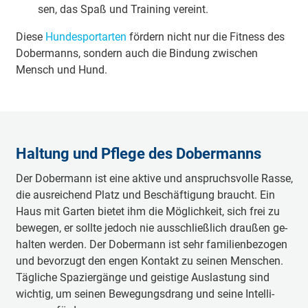
sen, das Spaß und Trai­ning ver­eint.
Die­se
Hundesportarten
för­dern nicht nur die Fit­ness des
Do­ber­manns, son­dern auch die Bin­dung zwi­schen
Mensch und Hund.
Hal­tung und Pfle­ge des Do­ber­manns
Der Do­ber­mann ist ei­ne ak­ti­ve und an­spruchs­vol­le Ras­se,
die aus­rei­chend Platz und Be­schäf­ti­gung braucht. Ein
Haus mit Gar­ten bie­tet ihm die Mög­lich­keit, sich frei zu
be­we­gen, er soll­te je­doch nie aus­schließ­lich drau­ßen ge­
hal­ten wer­den. Der Do­ber­mann ist sehr fa­mi­li­en­be­zo­gen
und be­vor­zugt den en­gen Kon­takt zu sei­nen Men­schen.
Tä­gli­che Spa­zier­gän­ge und geis­tige Aus­las­tung sind
wich­tig, um sei­nen Be­we­gungs­drang und sei­ne In­tel­li­