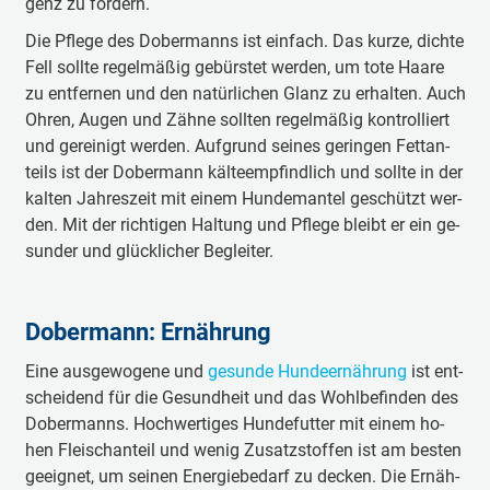
genz zu för­dern.
Die Pfle­ge des Do­ber­manns ist ein­fach. Das kur­ze, dich­te
Fell soll­te re­gel­mä­ßig ge­bürs­tet wer­den, um to­te Haa­re
zu ent­fer­nen und den na­tür­li­chen Glanz zu er­hal­ten. Auch
Oh­ren, Au­gen und Zäh­ne soll­ten re­gel­mä­ßig kon­trol­liert
und ge­rei­nigt wer­den. Auf­grund sei­nes ge­rin­gen Fett­an­
teils ist der Do­ber­mann kä­lte­emp­find­lich und soll­te in der
kal­ten Jah­res­zeit mit ei­nem Hun­de­man­tel ge­schützt wer­
den. Mit der rich­ti­gen Hal­tung und Pfle­ge bleibt er ein ge­
sun­der und glück­li­cher Be­glei­ter.
Do­ber­mann: Er­näh­rung
Ei­ne aus­ge­wo­ge­ne und
gesunde Hundeer­näh­rung
ist ent­
schei­dend für die Ge­sund­heit und das Wohl­be­fin­den des
Do­ber­manns. Hoch­wer­ti­ges Hun­de­fut­ter mit ei­nem ho­
hen Fleisch­an­teil und we­nig Zu­satz­stof­fen ist am bes­ten
ge­eig­net, um sei­nen En­er­gie­be­darf zu de­cken. Die Er­näh­