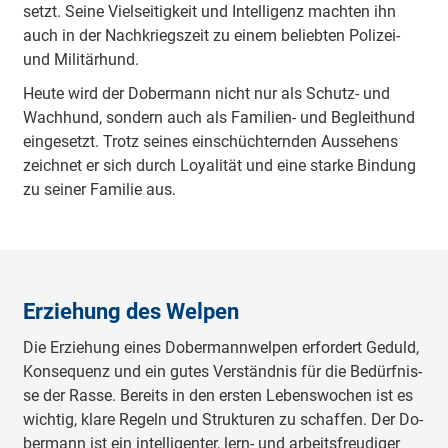
setzt. Sei­ne Viel­sei­tig­keit und In­tel­li­genz mach­ten ihn
auch in der Nach­kriegs­zeit zu ei­nem be­lieb­ten Po­li­zei-
und Mi­li­tär­hund.
Heu­te wird der Do­ber­mann nicht nur als Schutz- und
Wach­hund, son­dern auch als Fa­mi­li­en- und Be­gleit­hund
ein­ge­setzt. Trotz sei­nes ein­schüch­tern­den Aus­se­hens
zeich­net er sich durch Loya­li­tät und ei­ne star­ke Bin­dung
zu sei­ner Fa­mi­lie aus.
Er­zie­hung des Wel­pen
Die Er­zie­hung ei­nes Do­ber­mann­wel­pen er­for­dert Ge­duld,
Kon­se­quenz und ein gu­tes Ver­ständ­nis für die Be­dürf­nis­
se der Ras­se. Be­reits in den ers­ten Le­bens­wo­chen ist es
wich­tig, kla­re Re­geln und Struk­tu­ren zu schaf­fen. Der Do­
ber­mann ist ein in­tel­li­gen­ter, lern- und ar­beits­freu­di­ger