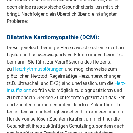
doch eini­ge ras­se­ty­pi­sche Ge­sund­heits­ri­si­ken mit sich
bringt. Nach­fol­gend ein Über­blick über die häu­figs­ten
Pro­ble­me:
Dilatative Kardiomyopathie (DCM):
Die­se ge­ne­tisch be­ding­te Herz­schwä­che ist ei­ne der häu­
figs­ten und schwer­wie­gends­ten Er­kran­kun­gen beim Do­
ber­mann. Sie führt zur Ver­grö­ße­rung des Her­zens,
zu
Herz­rhyth­mus­stö­run­gen
und mög­li­cher­wei­se zum
plötz­li­chen Herz­tod. Re­gel­mä­ßi­ge Herz­un­ter­su­chun­gen
(z.B. Ul­tra­schall und EKG) sind un­er­läss­lich, um die
Herz­
insuffizienz
so früh wie mög­lich zu dia­gno­sti­zie­ren und
zu be­han­deln. Se­ri­ö­se Züch­ter tes­ten ge­zielt auf das Gen
und züch­ten nur mit ge­sun­den Hun­den. Zu­kün­fti­ge Hal­
ter soll­ten sich un­be­dingt ein­geh­end in­for­mie­ren und nur
Hun­de von se­ri­ö­sen Züch­tern kau­fen, um nicht nur die
Ge­sund­heit ih­res zu­kün­fti­gen Schütz­lings, son­dern auch