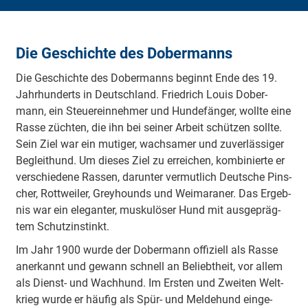
Die Ge­schich­te des Do­ber­manns
Die Ge­schich­te des Do­ber­manns be­ginnt En­de des 19.
Jahr­hun­derts in Deutsch­land. Fried­rich Lou­is Do­ber­
mann, ein Steu­er­ein­neh­mer und Hun­de­fän­ger, woll­te ei­ne
Ras­se züch­ten, die ihn bei sei­ner Ar­beit schüt­zen soll­te.
Sein Ziel war ein mu­ti­ger, wach­sa­mer und zu­ver­läs­si­ger
Be­gleit­hund. Um die­ses Ziel zu er­rei­chen, kom­bi­nier­te er
ver­schie­de­ne Ras­sen, dar­un­ter ver­mut­lich Deut­sche Pins­
cher, Rott­wei­ler, Grey­hounds und Wei­ma­ra­ner. Das Er­geb­
nis war ein ele­gan­ter, mus­ku­lö­ser Hund mit aus­ge­präg­
tem Schutz­in­stinkt.
Im Jahr 1900 wur­de der Do­ber­mann of­fi­zi­ell als Ras­se
an­er­kannt und ge­wann schnel­l an Be­liebt­heit, vor al­lem
als Dienst- und Wach­hund. Im Ers­ten und Zwei­ten Welt­
krieg wur­de er häu­fig als Spür- und Mel­de­hund ein­ge­