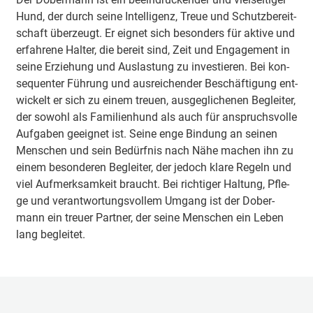
Hund, der durch sei­ne In­tel­li­genz, Treue und Schutz­be­reit­
schaft über­zeugt. Er eig­net sich be­son­ders für ak­ti­ve und
er­fah­re­ne Hal­ter, die be­reit sind, Zeit und En­ga­ge­ment in
sei­ne Er­zie­hung und Aus­las­tung zu in­ves­tie­ren. Bei kon­
se­quen­ter Füh­rung und aus­rei­chen­der Be­schäf­ti­gung ent­
wi­ckelt er sich zu ei­nem treu­en, aus­ge­gli­che­nen Be­glei­ter,
der so­wohl als Fa­mi­li­en­hund als auch für an­spruchs­vol­le
Auf­ga­ben ge­eig­net ist. Sei­ne en­ge Bin­dung an sei­nen
Men­schen und sein Be­dürf­nis nach Nä­he ma­chen ihn zu
ei­nem be­son­de­ren Be­glei­ter, der je­doch kla­re Re­geln und
viel Auf­merk­sam­keit braucht. Bei rich­ti­ger Hal­tung, Pfle­
ge und ver­ant­wor­tungs­vol­lem Um­gang ist der Do­ber­
mann ein treu­er Part­ner, der sei­ne Men­schen ein Le­ben
lang be­glei­tet.