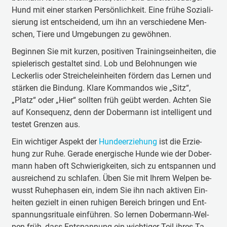
Hund mit ei­ner star­ken Per­sön­lich­keit. Ei­ne frü­he So­zia­li­
sie­rung ist ent­schei­dend, um ihn an ver­schie­de­ne Men­
schen, Tie­re und Um­ge­bun­gen zu ge­wöh­nen.
Be­gin­nen Sie mit kur­zen, po­si­ti­ven Trai­ning­sein­hei­ten, die
spie­le­risch ge­stal­tet sind. Lob und Be­loh­nun­gen wie
Leck­erlis oder Strei­chel­ein­hei­ten för­dern das Ler­nen und
stär­ken die Bin­dung. Kla­re Kom­man­dos wie „Sitz“,
„Platz“ oder „Hier“ soll­ten früh ge­übt wer­den. Ach­ten Sie
auf Kon­se­quenz, denn der Do­ber­mann ist in­tel­li­gent und
tes­tet Gren­zen aus.
Ein wich­ti­ger As­pekt der
Hunde­er­zie­hung
ist die Er­zie­
hung zur Ru­he. Ge­ra­de en­er­gi­sche Hun­de wie der Do­ber­
mann ha­ben oft Schwie­rig­kei­ten, sich zu ent­span­nen und
aus­rei­chend zu schla­fen. Üben Sie mit Ih­rem Wel­pen be­
wusst Ru­he­pha­sen ein, in­dem Sie ihn nach ak­ti­ven Ein­
hei­ten ge­zielt in ei­nen ru­hi­gen Be­reich brin­gen und Ent­
span­nungs­ri­tu­a­le ein­füh­ren. So ler­nen Do­ber­mann-Wel­
pen früh, dass Ent­span­nung ein wich­ti­ger Teil ih­res Ta­