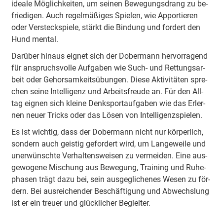
idea­le Mög­lich­kei­ten, um sei­nen Be­we­gungs­drang zu be­
frie­di­gen. Auch re­gel­mä­ßi­ges Spie­len, wie Ap­por­tie­ren
oder Ver­steck­spie­le, stärkt die Bin­dung und for­dert den
Hund men­tal.
Da­rü­ber hin­aus eig­net sich der Do­ber­mann her­vor­ra­gend
für an­spruchs­vol­le Auf­ga­ben wie Such- und Ret­tungs­ar­
beit oder Gehorsamkeitsübun­gen. Die­se Ak­ti­vi­tä­ten spre­
chen sei­ne In­tel­li­genz und Ar­beits­freu­de an. Für den All­
tag eig­nen sich klei­ne Denk­sport­auf­ga­ben wie das Er­ler­
nen neu­er Tricks oder das Lö­sen von In­tel­li­genz­spie­len.
Es ist wich­tig, dass der Do­ber­mann nicht nur kör­per­lich,
son­dern auch geis­tig ge­for­dert wird, um Lan­ge­wei­le und
un­er­wünsch­te Ver­hal­tens­wei­sen zu ver­mei­den. Ei­ne aus­
ge­wo­ge­ne Mi­schung aus Be­we­gung, Trai­ning und Ru­he­
pha­sen trägt da­zu bei, sein aus­ge­gli­che­nes We­sen zu för­
dern. Bei aus­rei­chen­der Be­schäf­ti­gung und Ab­wechs­lung
ist er ein treu­er und glück­li­cher Be­glei­ter.