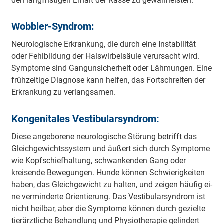
den lang­fris­ti­gen Er­halt der Ras­se zu ge­währ­leis­ten.
Wobbler-Syndrom:
Neurolo­gische Er­kran­kung, die durch ei­ne In­sta­bi­li­tät
oder Fehl­bil­dung der Hals­wir­bel­säu­le ver­ur­sacht wird.
Sym­pto­me sind Gang­un­si­cher­heit oder Läh­mun­gen. Ei­ne
früh­zei­tige Dia­gno­se kann hel­fen, das Fort­schrei­ten der
Er­kran­kung zu ver­lang­sa­men.
Kongenitales Vestibularsyndrom:
Die­se an­ge­bo­re­ne neu­rolo­gi­sche Stö­rung be­trifft das
Gleich­ge­wichts­sys­tem und äu­ßert sich durch Sym­pto­me
wie Kopf­schief­hal­tung, schwank­en­den Gang oder
kreisen­de Be­we­gun­gen. Hun­de kön­nen Schwie­rig­kei­ten
ha­ben, das Gleich­ge­wicht zu hal­ten, und zei­gen häu­fig ei­
ne ver­min­der­te Ori­en­tie­rung. Das Ves­tibu­lar­syndrom ist
nicht heil­bar, aber die Sym­pto­me kön­nen durch ge­ziel­te
tier­ärzt­li­che Be­hand­lung und Phy­sio­the­ra­pie ge­lin­dert