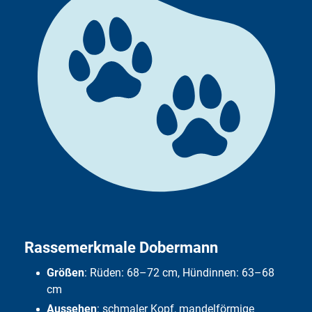
Ernährung
Typische Krankheiten
Ist der Dobermann ein Familienhund?
In­te­res­san­tes und Wis­sen­wer­tes
Der bes­te Schutz für Ih­ren Do­ber­mann
Fazit
Häufige Fragen
Rassemerkmale Dobermann
Größen
: Rüden: 68–72 cm, Hündinnen: 63–68
cm
Aussehen
: schmaler Kopf, mandelförmige