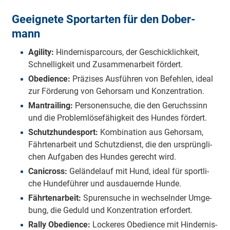
Ge­eig­ne­te Sport­ar­ten für den Do­ber­
mann
Agility:
Hin­der­nis­par­cours, der Ge­schick­lich­keit,
Schnell­ig­keit und Zu­sam­men­ar­beit för­dert.
Obedience:
Prä­zi­ses Aus­füh­ren von Be­feh­len, idea­l
zur För­de­rung von Ge­hor­sam und Kon­zen­tra­tion.
Mantrailing:
Per­so­nen­su­che, die den Ge­ruchs­sinn
und die Pro­blem­lös­e­fä­hig­keit des Hun­des för­dert.
Schutzhundesport:
Kom­bi­na­tion aus Ge­hor­sam,
Fähr­ten­ar­beit und Schutz­dienst, die den ur­sprüng­li­
chen Auf­ga­ben des Hun­des ge­recht wird.
Canicross:
Ge­län­de­lauf mit Hund, idea­l für sport­li­
che Hun­de­füh­rer und aus­dauer­n­de Hun­de.
Fährtenarbeit:
Spuren­suche in wech­seln­der Um­ge­
bung, die Ge­duld und Kon­zen­tra­tion er­for­dert.
Rally Obedience:
Lo­cke­res Obedience mit Hin­der­nis­