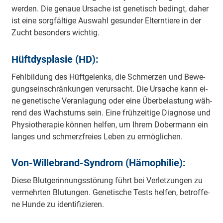
wer­den. Die ge­naue Ur­sache ist ge­ne­tisch be­dingt, da­her
ist ei­ne sorg­fäl­ti­ge Aus­wahl ge­sun­der El­tern­tie­re in der
Zucht be­son­ders wich­tig.
Hüftdysplasie (HD):
Fehl­bil­dung des Hüft­ge­lenks, die Schmer­zen und Be­we­
gungs­ein­schrän­kun­gen ver­ur­sacht. Die Ur­sache kann ei­
ne ge­ne­tische Ver­an­la­gung oder ei­ne Über­be­las­tung wäh­
rend des Wachs­tums sein. Ei­ne früh­zei­tige Dia­gno­se und
Phy­sio­the­ra­pie kön­nen hel­fen, um Ih­rem Do­ber­mann ein
lan­ges und schmerz­frei­es Le­ben zu er­mög­li­chen.
Von-Willebrand-Syndrom (Hämophilie):
Die­se Blut­ge­rin­nungs­stö­rung führt bei Ver­let­zun­gen zu
ver­mehr­ten Blut­un­gen. Ge­ne­tische Tests hel­fen, be­trof­fe­
ne Hun­de zu iden­ti­fi­zie­ren.