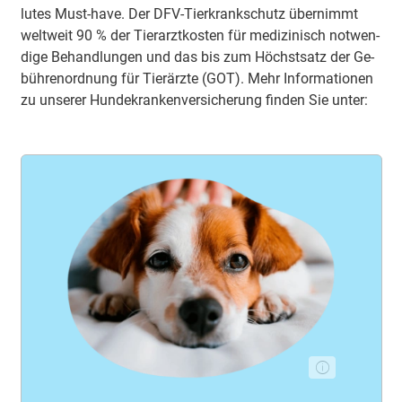
lu­tes Must-have. Der DFV-Tier­krank­schutz über­nimmt
welt­weit 90 % der Tier­arzt­kos­ten für me­di­zi­nisch not­wen­
di­ge Be­hand­lun­gen und das bis zum Höchst­satz der Ge­
büh­ren­ord­nung für Tier­ärz­te (GOT). Mehr In­for­ma­tio­nen
zu un­se­rer Hun­de­kran­ken­ver­si­che­rung fin­den Sie un­ter: