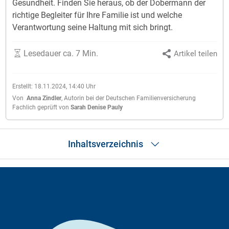
Gesundheit. Finden Sie heraus, ob der Dobermann der
richtige Begleiter für Ihre Familie ist und welche
Verantwortung seine Haltung mit sich bringt.
Lesedauer ca. 7 Min.
Artikel teilen
Erstellt:
18.11.2024, 14:40
Uhr
Von
Anna Zindler
,
Autorin bei der Deutschen Familienversicherung
Fachlich geprüft von
Sarah Denise Pauly
Inhaltsverzeichnis
Rassemerkmale
Geschichte
Welpenerziehung
Ak­ti­vi­tä­ten mit dem Do­ber­mann
Geeignete Sportarten
Haltung und Pflege