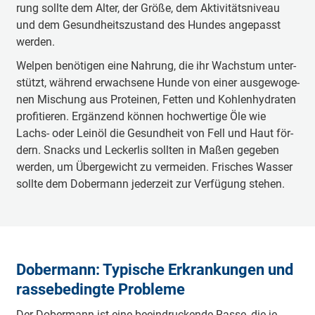
rung soll­te dem Al­ter, der Grö­ße, dem Ak­ti­vi­täts­ni­veau
und dem Ge­sund­heits­zu­stand des Hun­des an­ge­passt
wer­den.
Wel­pen be­nö­ti­gen ei­ne Nah­rung, die ihr Wachs­tum un­ter­
stützt, wäh­rend er­wach­se­ne Hun­de von ei­ner aus­ge­wo­ge­
nen Mi­schung aus Pro­tei­nen, Fet­ten und Koh­len­hy­dra­ten
pro­fi­tie­ren. Er­gän­zend kön­nen hoch­wer­ti­ge Öle wie
Lachs- oder Lein­öl die Ge­sund­heit von Fell und Haut för­
dern. Snacks und Le­cker­lis soll­ten in Ma­ßen ge­ge­ben
wer­den, um Über­ge­wicht zu ver­mei­den. Frisches Was­ser
soll­te dem Do­ber­mann je­der­zeit zur Ver­fü­gung ste­hen.
Do­ber­mann: Ty­pi­sche Er­kran­kun­gen und
ras­se­be­ding­te Pro­ble­me
Der Do­ber­mann ist ei­ne be­ein­druck­en­de Ras­se, die je­