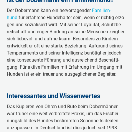
Der Do­ber­mann kann ein her­vor­ra­gen­der
Fa­mi­li­en­
hund
für er­fah­re­ne Hun­de­hal­ter sein, wenn er rich­tig er­zo­
gen und so­zia­li­siert wird. Mit sei­ner Loya­li­tät, Schutz­be­
reit­schaft und en­ger Bin­dung an sei­ne Men­schen zeigt er
sich lie­be­voll und auf­merk­sam. Be­son­ders zu Kin­dern
ent­wi­ckelt er oft ei­ne star­ke Be­zie­hung. Auf­grund sei­nes
Tem­pe­ra­ments und sei­ner In­tel­li­genz be­nö­tigt er je­doch
ei­ne kon­se­quen­te Füh­rung und aus­rei­chend Be­schäf­ti­
gung. Für ak­ti­ve Fa­mi­li­en mit Er­fah­rung im Um­gang mit
Hun­den ist er ein treu­er und aus­ge­gli­che­ner Be­glei­ter.
In­te­res­san­tes und Wis­sen­wer­tes
Das Ku­pie­ren von Oh­ren und Ru­te beim Do­ber­männ­er
war frü­her ei­ne weit ver­brei­te­te Pra­xis, um das Er­schei­
nungs­bild des Hun­des be­stimm­ten Schön­heits­idea­len
an­zu­pas­sen. In Deutsch­land ist dies je­doch seit 1998