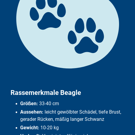
Passt der Beagle zu mir?
Ist der Beagle ein Familienhund?
Interessantes und Wissenswertes
Woher kommt der Name Beagle?
Häufige Fragen
Rassemerkmale Beagle
Größen:
33-40 cm
Aussehen:
leicht gewölbter Schädel, tiefe Brust,
gerader Rücken, mäßig langer Schwanz
Gewicht:
10-20 kg