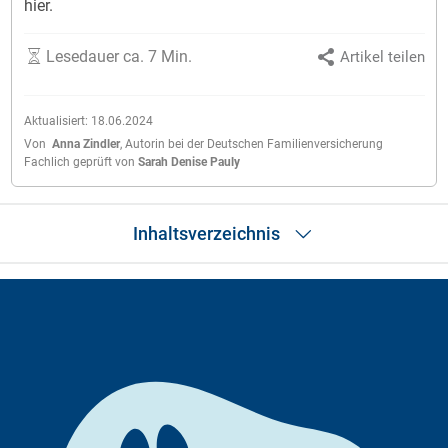
hier.
Lesedauer ca. 7 Min.
Artikel teilen
Aktualisiert:
18.06.2024
Von
Anna Zindler
,
Autorin bei der Deutschen Familienversicherung
Fachlich geprüft von
Sarah Denise Pauly
Inhaltsverzeichnis
Rassemerkmale
Geschichte
Welpenerziehung
Aktivitäten mit dem Beagle
Geeignete Sportarten
Pflege
Ernährung
Typische Erkrankungen und rassebedingte Probleme