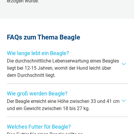
erzogen wurde.
FAQs zum Thema Beagle
Wie lange lebt ein Beagle?
Die durchschnittliche Lebenserwartung eines Beagles
liegt bei 12-15 Jahren, womit der Hund leicht über
dem Durchschnitt liegt.
Sofern der Beagle nicht an Übergewicht leidet, sollten
Wie groß werden Beagle?
ihm ein gesundes Größe-Gewicht-Verhältnis, gepaart mit
Fürsorge und Pflege zu einer ordentlichen Lebensspanne
Der Beagle erreicht eine Höhe zwischen 33 und 41 cm
von bis zu 15 Jahren verhelfen.
und ein Gewicht zwischen 18 bis 27 kg.
Er gehört zu den kleineren Laufhunden. Es gibt auch
Welches Futter für Beagle?
noch einen kleineren Beagleschlag. Diese sogenannten