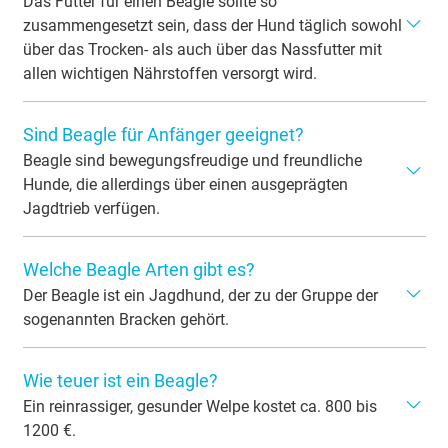
„Pocket Beagles“ werden nur ca. 25 cm groß.
Das Futter für einen Beagle sollte so
zusammengesetzt sein, dass der Hund täglich sowohl
über das Trocken- als auch über das Nassfutter mit
allen wichtigen Nährstoffen versorgt wird.
Außerdem ist zu beachten, dass ein wenig bewegter
Sind Beagle für Anfänger geeignet?
Vierbeiner nicht so viel Energie verbraucht wie ein aktiver
Hund. Ideal ist in jedem Fall eine regelmäßige,
Beagle sind bewegungsfreudige und freundliche
ausgewogene Ernährung, die sowohl aus
Hunde, die allerdings über einen ausgeprägten
Fleischmahlzeiten als auch aus Trockenfutter und
Jagdtrieb verfügen.
zwischendurch aus Gemüse wie Möhren, kalorienarmen
Als Anfängerhund eignen sich diese Vierbeiner daher nur
Leckerlis und Innereien wie Pansen oder Rindersehnen
Welche Beagle Arten gibt es?
bedingt. Sie sind sehr selbständige Charaktere und
besteht. Idealerweise erhält er zweimal täglich und immer
dementsprechend nicht einfach zu führen. Der Besuch
Der Beagle ist ein Jagdhund, der zu der Gruppe der
um dieselbe Zeit sein Futter.
einer Hundeschule ist definitiv zu empfehlen.
sogenannten Bracken gehört.
Bei dieser Rasse gibt es unterschiedliche Felltypen.
Wie teuer ist ein Beagle?
Die am häufigsten vorkommenden Felltypen sind:
Ein reinrassiger, gesunder Welpe kostet ca. 800 bis
tan and white (zweifarbig): braun-weiß
1200 €.