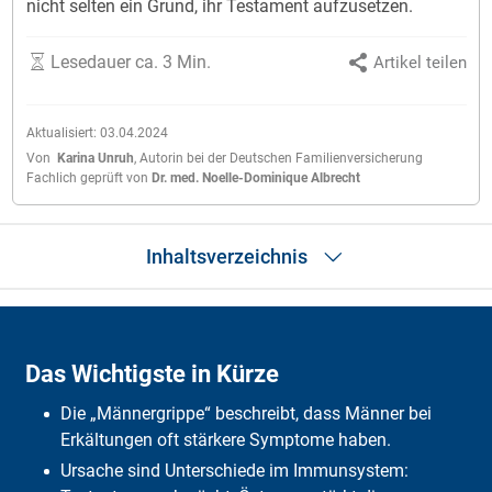
nicht selten ein Grund, ihr Testament aufzusetzen.
Lesedauer ca. 3 Min.
Artikel teilen
Aktualisiert:
03.04.2024
Von
Karina Unruh
,
Autorin bei der Deutschen Familienversicherung
Fachlich geprüft von
Dr. med. Noelle-Dominique Albrecht
Inhaltsverzeichnis
Das Wichtigste in Kürze
Was ist Männergrippe?
Das Wichtigste in Kürze
Warum ist das Immunsystem bei Frauen stärker?
Was hilft bei Männergrippe?
Die „Männergrippe“ beschreibt, dass Männer bei
Erkältungen oft stärkere Symptome haben.
Ursache sind Unterschiede im Immunsystem: