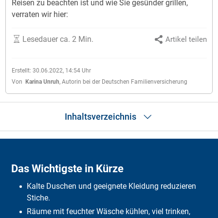
Reisen zu beachten ist und wie Sie gesünder grillen,
verraten wir hier:
Lesedauer ca. 2 Min.
Artikel teilen
Erstellt:
30.06.2022, 14:54
Uhr
Von
Karina Unruh
,
Autorin bei der Deutschen Familienversicherung
Inhaltsverzeichnis
Das Wichtigste in Kürze
Schutz vor Mückenstichen
Das Wichtigste in Kürze
Wäscheständer als Klimaanlage
Sonnenschutz von innen
Kalte Duschen und geeignete Kleidung reduzieren
SOS: Sonnenstich
Klimaanlage richtig temperieren
Stiche.
Richtige Sonnenbrille wählen
Räume mit feuchter Wäsche kühlen, viel trinken,
SOS: Schwitzen