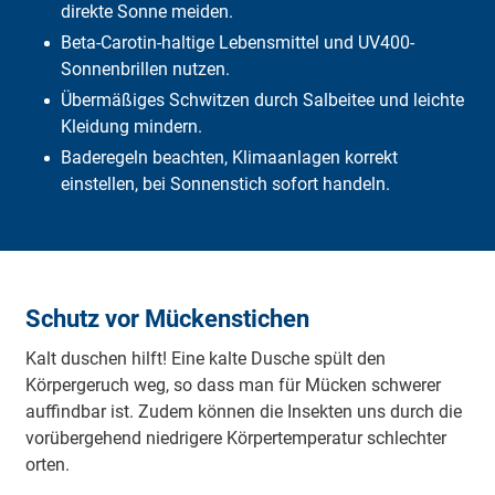
direkte Sonne meiden.
Baderegeln
Barfuß ohne Schmerz
Beta-Carotin-haltige Lebensmittel und UV400-
SOS: Geschwollene Beine
Sonnenbrillen nutzen.
Thrombosevorbeugung auf Flugreisen
Übermäßiges Schwitzen durch Salbeitee und leichte
Grillen ohne Risiko
Kleidung mindern.
Reiseapotheke
Fazit
Baderegeln beachten, Klimaanlagen korrekt
einstellen, bei Sonnenstich sofort handeln.
Schutz vor Mückenstichen
Kalt duschen hilft! Eine kalte Dusche spült den
Körpergeruch weg, so dass man für Mücken schwerer
auffindbar ist. Zudem können die Insekten uns durch die
vorübergehend niedrigere Körpertemperatur schlechter
orten.