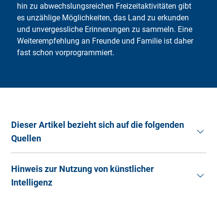
hin zu abwechslungsreichen Freizeitaktivitäten gibt
es unzählige Möglichkeiten, das Land zu erkunden
und unvergessliche Erinnerungen zu sammeln. Eine
Weiterempfehlung an Freunde und Familie ist daher
fast schon vorprogrammiert.
Dieser Artikel bezieht sich auf die folgenden
Quellen
Berliner Morgenpost.
Urlaub in Deutschland
. (Stand:
Hinweis zur Nutzung von künstlicher
24.07.2024).
Intelligenz
Brisant (2023).
Urlaub in Deutschland: Diese Ziele
sind echte Geheimtipps
. (Stand. 24.07.2024).
Dieser Ratgeberartikel wurde mit Hilfe von künstlicher
Deutschland.de.
Reisen in Deutschland
. (Stand:
Intelligenz erstellt und von Fachexperten geprüft sowie