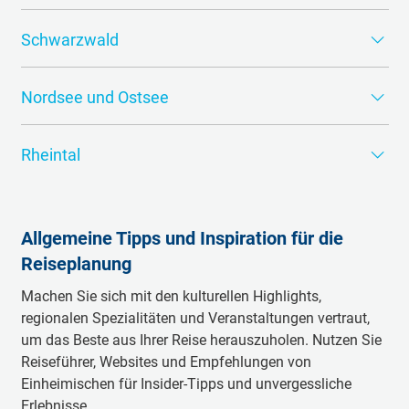
Die malerischen Alpen, das Schloss Neuschwanstein und
Schwarzwald
die historische Stadt München.
Dichte Wälder, charmante Dörfer und zahlreiche
Nordsee und Ostsee
Wanderwege.
Küstenlandschaften, Inseln, Meer, Strände und maritime
Rheintal
Atmosphäre.
Weinberge, mittelalterliche Burgen und das berühmte
Loreley-Felsen.
Allgemeine Tipps und Inspiration für die
Reiseplanung
Machen Sie sich mit den kulturellen Highlights,
regionalen Spezialitäten und Veranstaltungen vertraut,
um das Beste aus Ihrer Reise herauszuholen. Nutzen Sie
Reiseführer, Websites und Empfehlungen von
Einheimischen für Insider-Tipps und unvergessliche
Erlebnisse.