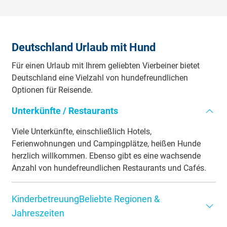
traditionellen Weihnachtsmärkte, um einzigartige
Outdoor-Abenteuer zu erleben, darunter Klettern, Rafting,
Geschenke zu finden.
Gleitschirmfliegen und Skifahren in den winterlichen
Gebieten. Entdecken Sie aufregende Orte wie Garmisch-
Deutschland Urlaub mit Hund
Partenkirchen, das Nordseebad St. Peter-Ording, die
malerische Region Allgäu und die idyllischen
Für einen Urlaub mit Ihrem geliebten Vierbeiner bietet
Ostfriesischen Inseln, um unvergessliche Abenteuer zu
Deutschland eine Vielzahl von hundefreundlichen
erleben.
Optionen für Reisende.
Unterkünfte / Restaurants
Viele Unterkünfte, einschließlich Hotels,
Ferienwohnungen und Campingplätze, heißen Hunde
herzlich willkommen. Ebenso gibt es eine wachsende
Anzahl von hundefreundlichen Restaurants und Cafés.
KinderbetreuungBeliebte Regionen &
Jahreszeiten