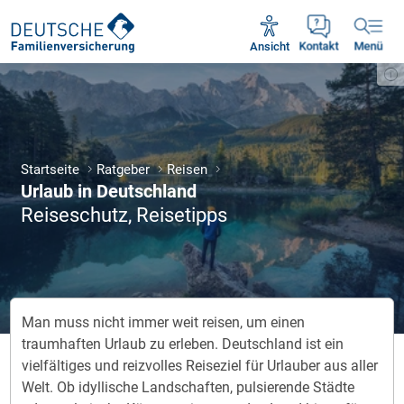
Unsere Servicezeiten:
Mo - Fr 09:00 - 18:30 Uhr
Ansicht
Kontakt
Menü
Startseite
Ratgeber
Reisen
Ur­laub in Deutsch­land
Rei­se­schu­tz, Rei­se­tip­ps
Man muss nicht immer weit reisen, um einen
traumhaften Urlaub zu erleben. Deutschland ist ein
vielfältiges und reizvolles Reiseziel für Urlauber aus aller
Welt. Ob idyllische Landschaften, pulsierende Städte