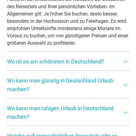
des Reiseziels und Ihrer persönlichen Vorlieben. Im
Allgemeinen gilt: Je früher Sie buchen, desto besser,
besonders in der Hochsaison und zu Feiertagen. Es wird
empfohlen Unterkünfte mindestens einige Monate im
Voraus zu buchen, um von günstigeren Preisen und einer
größeren Auswahl zu profitieren.
Wo ist es am schönsten in Deutschland?
Die Schönheit Deutschlands liegt in seiner Vielfalt. Von
Wo kann man günstig in Deutschland Urlaub
den majestätischen Alpen im Süden bis zur wilden
Nordseeküste im Norden bietet das Land eine Fülle von
machen?
atemberaubenden Landschaften. Beliebte Regionen sind
Es gibt viele Möglichkeiten, günstig in Deutschland
unter anderem der Schwarzwald, die bayerischen Seen,
Wo kann man ruhigen Urlaub in Deutschland
Urlaub zu machen. Dazu gehören Campingplätze,
die Rhön und die Ostseeinseln.
Jugendherbergen, Ferienwohnungen und günstige
machen?
Hotels. Außerdem bieten viele Regionen in Deutschland
Für einen ruhigen Urlaub in Deutschland bieten sich
eine Vielzahl kostenloser oder kostengünstiger
Welche außergewöhnlichen Reiseziele gibt es