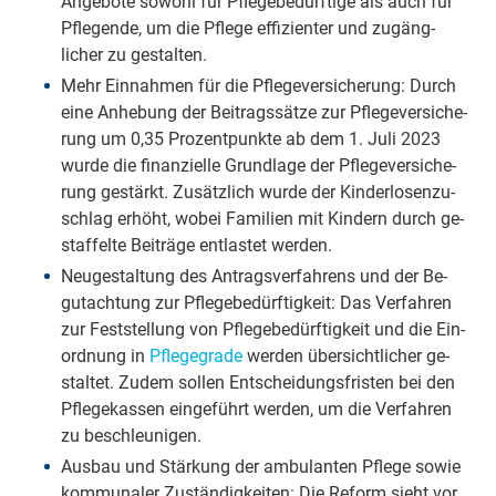
An­geb­ote sowohl für Pfle­ge­bedürf­tige als auch für
Pfle­gende, um die Pfle­ge effi­zien­ter und zu­gäng­
licher zu ge­stal­ten.
Mehr Ein­nah­men für die Pfle­ge­ver­siche­rung: Durch
eine An­hebung der Bei­trags­sätze zur Pfle­ge­ver­siche­
rung um 0,35 Pro­zent­punkte ab dem 1. Juli 2023
wurde die fi­nan­zielle Grund­lage der Pfle­ge­ver­siche­
rung ge­stärkt. Zu­sätzlich wurde der Kin­der­losen­zu­
schlag er­höht, wo­bei Fa­milien mit Kin­dern durch ge­
staff­elte Bei­träge ent­lastet wer­den.
Neu­ge­stal­tung des An­trags­ver­fahrens und der Be­
gut­ach­tung zur Pfle­ge­be­dürf­tig­keit: Das Ver­fahren
zur Fest­stellung von Pfle­ge­be­dürf­tig­keit und die Ein­
ordnung in
Pflege­grade
wer­den über­sicht­licher ge­
stal­tet. Zu­dem sol­len Ent­schei­dungs­fristen bei den
Pfle­ge­kassen ein­geführt wer­den, um die Ver­fahren
zu be­schleu­nigen.
Aus­bau und Stär­kung der am­bu­lanten Pfle­ge sowie
kom­mu­naler Zu­ständig­keiten: Die Re­form sieht vor,