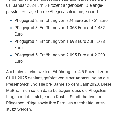
01. Ja­nu­ar 2024 um 5 Pro­zent an­ge­ho­ben. Die an­ge­
pass­ten Be­trä­ge für die Pfle­ge­sach­leis­tun­gen sind:
Pfle­ge­grad 2: Er­hö­hung von 724 Euro auf 761 Euro
Pfle­ge­grad 3: Er­hö­hung von 1.363 Euro auf 1.432
Euro
Pfle­ge­grad 4: Er­hö­hung von 1.693 Euro auf 1.778
Euro
Pfle­ge­grad 5: Er­hö­hung von 2.095 Euro auf 2.200
Euro
Auch hier ist eine wei­te­re Er­hö­hung um 4,5 Pro­zent zum
01.01.2025 ge­plant, ge­folgt von einer An­pas­sung an die
Preis­ent­wick­lung alle drei Jah­re ab dem Jahr 2028. Diese
Maß­nah­men sol­len dazu bei­tra­gen, dass die Pfle­ge­leis­
tun­gen mit den stei­gen­den Kos­ten Schritt hal­ten und
Pfle­ge­be­dürf­tige so­wie ih­re Fa­mi­lien nach­hal­tig un­ter­
stützt wer­den.