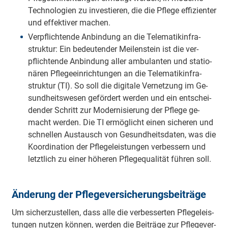
Tech­no­lo­gien zu in­ves­tie­ren, die die Pfle­ge ef­fi­zi­en­ter
und ef­fek­ti­ver ma­chen.
Ver­pflich­tende An­bin­dung an die Te­le­ma­tik­in­fra­
struk­tur: Ein be­deu­ten­der Mei­len­stein ist die ver­
pflich­tende An­bin­dung al­ler am­bu­lan­ten und sta­tio­
nä­ren Pfle­ge­ein­rich­tun­gen an die Te­le­ma­tik­in­fra­
struk­tur (TI). So soll die di­gi­ta­le Ver­net­zung im Ge­
sund­heits­we­sen ge­för­dert wer­den und ein ent­schei­
den­der Schritt zur Mo­der­ni­sie­rung der Pfle­ge ge­
macht wer­den. Die TI er­mög­licht einen si­che­ren und
schnel­len Aus­tausch von Ge­sund­heits­da­ten, was die
Ko­or­di­na­tion der Pfle­ge­leis­tun­gen ver­bes­sern und
letzt­lich zu einer hö­he­ren Pfle­ge­qua­li­tät füh­ren soll.
Än­de­rung der Pfle­ge­ver­si­che­rungs­bei­trä­ge
Um si­cher­zu­stel­len, dass al­le die ver­bes­ser­ten Pfle­ge­leis­
tun­gen nut­zen kön­nen, wer­den die Bei­trä­ge zur Pfle­ge­ver­