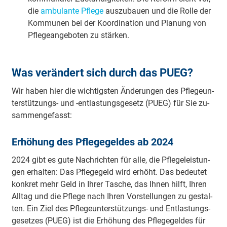
die
ambulante Pflege
aus­zu­bauen und die Rolle der
Kom­munen bei der Ko­ordi­na­tion und Pla­nung von
Pfle­ge­an­geb­oten zu stär­ken.
Was verändert sich durch das PUEG?
Wir haben hier die wich­tigs­ten Än­de­run­gen des Pfle­ge­un­
ter­stüt­zungs- und -ent­las­tungs­ge­setz (PUEG) für Sie zu­
sam­men­ge­fasst:
Er­hö­hung des Pfle­ge­gel­des ab 2024
2024 gibt es gute Nach­rich­ten für alle, die Pfle­ge­leis­tun­
gen er­hal­ten: Das Pfle­ge­geld wird er­höht. Das be­deu­tet
kon­kret mehr Geld in Ih­rer Ta­sche, das Ih­nen hilft, Ih­ren
All­tag und die Pfle­ge nach Ih­ren Vor­stel­lun­gen zu ge­stal­
ten. Ein Ziel des Pfle­ge­un­ter­stüt­zungs- und Ent­las­tungs­
ge­set­zes (PUEG) ist die Er­hö­hung des Pfle­ge­gel­des für