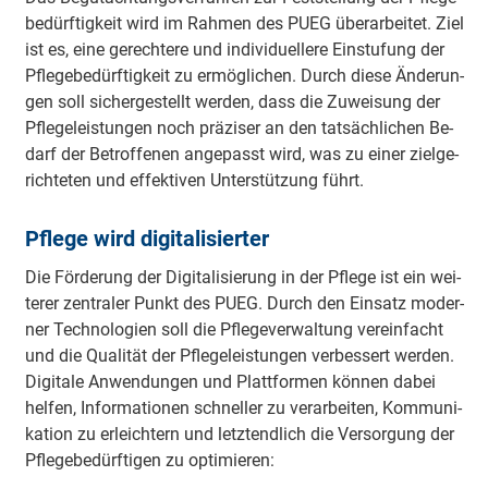
be­dürf­tig­keit wird im Rah­men des PUEG über­ar­bei­tet. Ziel
ist es, eine ge­rech­te­re und in­di­vi­du­el­le­re Ein­stu­fung der
Pfle­ge­be­dürf­tig­keit zu er­mög­li­chen. Durch diese Än­de­run­
gen soll si­cher­ge­stellt wer­den, dass die Zu­wei­sung der
Pfle­ge­leis­tun­gen noch prä­zi­ser an den tat­säch­li­chen Be­
darf der Be­trof­fe­nen an­ge­passt wird, was zu einer ziel­ge­
rich­te­ten und ef­fek­ti­ven Un­ter­stüt­zung führt.
Pfle­ge wird di­gi­ta­li­sier­ter
Die För­de­rung der Di­gi­ta­li­sie­rung in der Pfle­ge ist ein wei­
te­rer zen­tra­ler Punkt des PUEG. Durch den Ein­satz mo­der­
ner Tech­no­lo­gien soll die Pfle­ge­ver­wal­tung ver­ein­facht
und die Qua­li­tät der Pfle­ge­leis­tun­gen ver­bes­sert wer­den.
Di­gi­ta­le An­wen­dun­gen und Platt­for­men kön­nen da­bei
hel­fen, In­for­ma­tio­nen schnel­ler zu ver­ar­bei­ten, Kom­mu­ni­
ka­tion zu er­leich­tern und letzt­end­lich die Ver­sor­gung der
Pfle­ge­be­dürf­tigen zu op­ti­mie­ren: