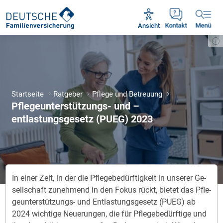
Unsere Servicezeiten:
Mo - Fr 09:00 - 18:30 Uhr
Ansicht
Kontakt
Menü
Startseite
Ratgeber
Pflege und Betreuung
Pflegeunterstützungs- und –
entlastungsgesetz (PUEG) 2023
In ei­ner Zeit, in der die Pfle­ge­be­dürf­tig­keit in un­se­rer Ge­
sell­schaft zu­neh­mend in den Fo­kus rückt, bie­tet das Pfle­
ge­un­ter­stüt­zungs- und Ent­las­tungs­ge­setz (PUEG) ab
2024 wich­tige Neu­e­run­gen, die für Pfle­ge­be­dürf­tige und