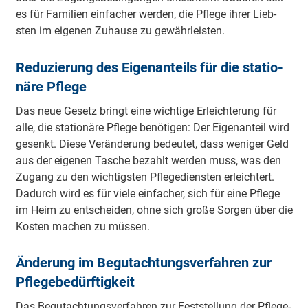
es für Fa­mi­lien ein­fa­cher wer­den, die Pfle­ge ih­rer Lieb­
sten im ei­ge­nen Zu­hau­se zu ge­währ­leis­ten.
Re­du­zie­rung des Ei­gen­an­teils für die sta­tio­
nä­re Pfle­ge
Das neue Ge­setz bringt eine wich­tige Er­leich­te­rung für
alle, die sta­tio­nä­re Pfle­ge be­nö­ti­gen: Der Ei­gen­an­teil wird
ge­senkt. Diese Ver­än­de­rung be­deu­tet, dass we­ni­ger Geld
aus der ei­ge­nen Ta­sche be­zahlt wer­den muss, was den
Zu­gang zu den wich­tigs­ten Pfle­ge­diens­ten er­leich­tert.
Da­durch wird es für vie­le ein­fa­cher, sich für eine Pfle­ge
im Heim zu ent­schei­den, ohne sich gro­ße Sor­gen über die
Kos­ten ma­chen zu müs­sen.
Än­de­rung im Be­gut­ach­tungs­ver­fah­ren zur
Pfle­ge­be­dürf­tig­keit
Das Be­gut­ach­tungs­ver­fah­ren zur Fest­stel­lung der Pfle­ge­