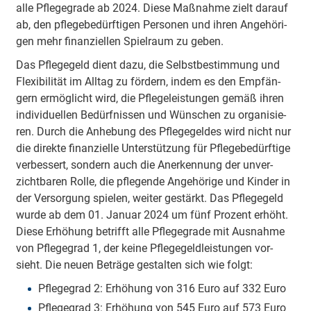
alle Pfle­ge­gra­de ab 2024. Diese Maß­nah­me zielt dar­auf
ab, den pfle­ge­be­dürf­ti­gen Per­so­nen und ih­ren An­ge­hö­ri­
gen mehr fi­nan­ziel­len Spiel­raum zu ge­ben.
Das Pfle­ge­geld dient dazu, die Selbst­be­stim­mung und
Fle­xi­bi­li­tät im All­tag zu för­dern, in­dem es den Emp­fän­
gern er­mög­licht wird, die Pfle­ge­leis­tun­gen ge­mäß ih­ren
in­di­vi­du­el­len Be­dürf­nis­sen und Wün­schen zu or­ga­ni­sie­
ren. Durch die An­he­bung des Pfle­ge­gel­des wird nicht nur
die di­rek­te fi­nan­ziel­le Un­ter­stüt­zung für Pfle­ge­be­dürf­tige
ver­bes­sert, son­dern auch die An­er­ken­nung der un­ver­
zicht­ba­ren Rol­le, die pfle­gen­de An­ge­hö­ri­ge und Kin­der in
der Ver­sor­gung spie­len, wei­ter ge­stärkt. Das Pfle­ge­geld
wurde ab dem 01. Ja­nu­ar 2024 um fünf Pro­zent er­höht.
Diese Er­hö­hung be­trifft alle Pfle­ge­gra­de mit Aus­nah­me
von Pfle­ge­grad 1, der kei­ne Pfle­ge­geld­leis­tun­gen vor­
sieht. Die neu­en Be­trä­ge ge­stal­ten sich wie folgt:
Pfle­ge­grad 2: Er­hö­hung von 316 Euro auf 332 Euro
Pfle­ge­grad 3: Er­hö­hung von 545 Euro auf 573 Euro