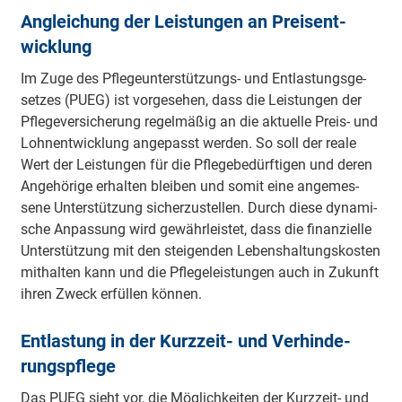
An­glei­chung der Leis­tun­gen an Preis­ent­
wick­lung
Im Zuge des Pfle­ge­un­ter­stüt­zungs- und Ent­las­tungs­ge­
set­zes (PUEG) ist vor­ge­se­hen, dass die Leis­tun­gen der
Pfle­ge­ver­si­che­rung re­gel­mä­ßig an die ak­tu­el­le Preis- und
Lohn­ent­wick­lung an­ge­passt wer­den. So soll der rea­le
Wert der Leis­tun­gen für die Pfle­ge­be­dürf­ti­gen und de­ren
An­ge­hö­ri­ge er­hal­ten blei­ben und so­mit eine an­ge­mes­
sene Un­ter­stüt­zung si­cher­zu­stel­len. Durch diese dy­na­mi­
sche An­pas­sung wird ge­währ­leis­tet, dass die fi­nan­ziel­le
Un­ter­stüt­zung mit den stei­gen­den Le­bens­hal­tungs­kos­ten
mit­hal­ten kann und die Pfle­ge­leis­tun­gen auch in Zu­kunft
ih­ren Zweck er­fül­len kön­nen.
Ent­las­tung in der Kurz­zeit- und Ver­hin­de­
rungs­pfle­ge
Das PUEG sieht vor, die Mög­lich­kei­ten der Kurz­zeit- und