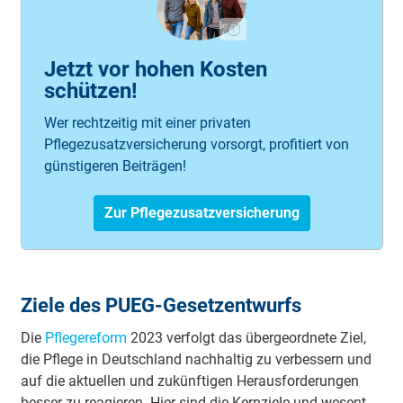
Jetzt vor hohen Kosten
schützen!
Wer rechtzeitig mit einer privaten
Pflegezusatzversicherung vorsorgt, profitiert von
günstigeren Beiträgen!
Zur Pflegezusatzversicherung
Ziele des PUEG-Gesetzentwurfs
Die
Pfle­ge­re­form
2023 ver­folgt das über­ge­ord­nete Ziel,
die Pfle­ge in Deutsch­land nach­hal­tig zu ver­bess­ern und
auf die aktu­ellen und zu­künf­tigen Her­aus­for­de­rungen
bes­ser zu re­agie­ren. Hier sind die Kern­ziele und we­sent­