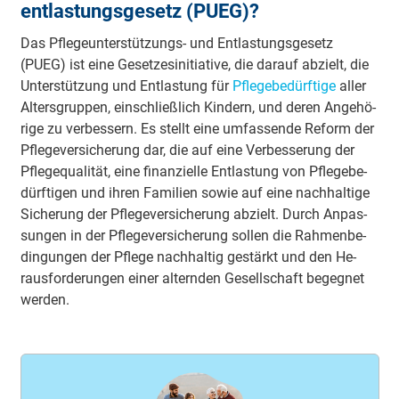
entlastungsgesetz (PUEG)?
Das Pfle­ge­un­ter­stüt­zungs- und Ent­las­tungs­ge­setz
(PUEG) ist eine Ge­setz­es­ini­tia­tive, die da­rauf ab­zielt, die
Un­ter­stüt­zung und Ent­las­tung für
Pfle­ge­be­dürf­tige
aller
Al­ters­grup­pen, ein­schließ­lich Kin­dern, und deren An­gehö­
rige zu ver­bes­sern. Es stellt eine um­fas­sende Re­form der
Pfle­ge­ver­siche­rung dar, die auf eine Ver­bes­ser­ung der
Pfle­ge­qua­lität, eine fi­nan­zielle Ent­las­tung von Pfle­ge­be­
dürf­tigen und ihren Fa­mi­lien sowie auf eine nach­hal­tige
Si­che­rung der Pfle­ge­ver­siche­rung ab­zielt. Durch An­pas­
sungen in der Pfle­ge­ver­siche­rung sol­len die Rah­men­be­
din­gungen der Pfle­ge nach­hal­tig ge­stärkt und den He­
raus­for­de­rungen einer al­tern­den Ge­sell­schaft be­geg­net
wer­den.