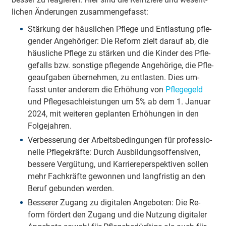
lichen Ände­rungen zu­sammen­ge­fasst:
Stär­kung der häus­lichen Pfle­ge und Ent­las­tung pfle­
gender An­gehö­riger: Die Re­form zielt dar­auf ab, die
häus­liche Pfle­ge zu stär­ken und die Kin­der des Pfle­
ge­falls bzw. sons­tige pfle­gende An­gehö­rige, die Pfle­
ge­auf­gaben über­nehmen, zu ent­las­ten. Dies um­
fasst unter an­derem die Er­hö­hung von
Pfle­ge­geld
und Pfle­ge­sach­leis­tungen um 5% ab dem 1. Januar
2024, mit wei­teren ge­planten Er­höh­ungen in den
Folge­jahren.
Ver­besse­rung der Ar­beits­be­din­gungen für pro­fess­io­
nelle Pfle­ge­kräfte: Durch Aus­bil­dungs­offen­siven,
bes­sere Ver­gü­tung, und Kar­rie­re­per­spek­tiven sol­len
mehr Fach­kräfte ge­wonnen und lang­fristig an den
Be­ruf ge­bun­den wer­den.
Bes­serer Zu­gang zu di­gi­talen An­geb­oten: Die Re­
form för­dert den Zu­gang und die Nut­zung di­gi­taler