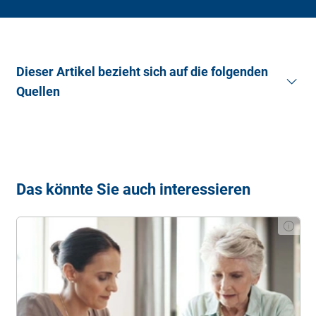
Dieser Artikel bezieht sich auf die folgenden
Quellen
Bundesministerium für Gesundheit (2023):
Pflegeunterstützungs- und -entlastungsgesetz
(PUEG)
. (Stand: 23.02.2024).
Verbraucherzentrale (2023):
Die Pflegereform 2023
Das könnte Sie auch interessieren
– das ändert sich
. (Stand: 23.02.2024).
Pflege.de (2023):
Pflegeunterstützungs- und -
entlastungsgesetz: PUEG 2023
. (Stand: 23.02.2024).
Bundesgesetzblatt (2023):
Gesetz zur Unterstützung
und Entlastung in der Pflege
(Pflegeunterstützungs-
und –entlastungsgesetz – PUEG). (Stand:
23.02.2024).