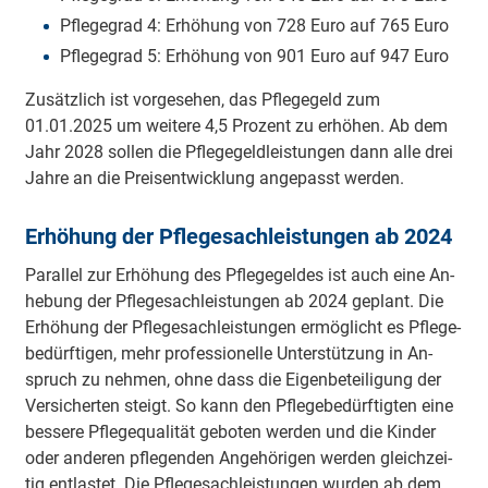
Pfle­ge­grad 4: Er­hö­hung von 728 Euro auf 765 Euro
Pfle­ge­grad 5: Er­hö­hung von 901 Euro auf 947 Euro
Zu­sätz­lich ist vor­ge­se­hen, das Pfle­ge­geld zum
01.01.2025 um wei­te­re 4,5 Pro­zent zu er­hö­hen. Ab dem
Jahr 2028 sol­len die Pfle­ge­geld­leis­tun­gen dann alle drei
Jah­re an die Preis­ent­wick­lung an­ge­passt wer­den.
Er­hö­hung der Pfle­ge­sach­leis­tun­gen ab 2024
Pa­ral­lel zur Er­hö­hung des Pfle­ge­gel­des ist auch eine An­
he­bung der Pfle­ge­sach­leis­tun­gen ab 2024 ge­plant. Die
Er­hö­hung der Pfle­ge­sach­leis­tun­gen er­mög­licht es Pfle­ge­
be­dürf­ti­gen, mehr pro­fes­sio­nel­le Un­ter­stüt­zung in An­
spruch zu neh­men, ohne dass die Ei­gen­be­tei­li­gung der
Ver­si­cher­ten steigt. So kann den Pfle­ge­be­dürf­tig­ten eine
bes­se­re Pfle­ge­qua­li­tät ge­bo­ten wer­den und die Kin­der
oder an­de­ren pfle­gen­den An­ge­hö­ri­gen wer­den gleich­zei­
tig ent­las­tet. Die Pfle­ge­sach­leis­tun­gen wur­den ab dem