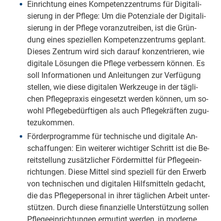
Ein­rich­tung eines Kom­pe­tenz­zen­trums für Di­gi­ta­li­
sie­rung in der Pfle­ge: Um die Po­ten­zia­le der Di­gi­ta­li­
sie­rung in der Pfle­ge vor­an­zu­trei­ben, ist die Grün­
dung eines spe­zi­el­len Kom­pe­tenz­zen­trums ge­plant.
Die­ses Zen­trum wird sich dar­auf kon­zen­trie­ren, wie
di­gi­ta­le Lö­sun­gen die Pfle­ge ver­bes­sern kön­nen. Es
soll In­for­ma­tio­nen und An­lei­tun­gen zur Ver­fü­gung
stel­len, wie die­se di­gi­ta­len Werk­zeu­ge in der täg­li­
chen Pfle­ge­pra­xis ein­ge­setzt wer­den kön­nen, um so­
wohl Pfle­ge­be­dürf­ti­gen als auch Pfle­ge­kräf­ten zu­gu­
te­zu­kom­men.
För­der­pro­gram­me für tech­ni­sche und di­gi­ta­le An­
schaf­fun­gen: Ein wei­te­rer wich­ti­ger Schritt ist die Be­
reit­stel­lung zu­sätz­li­cher För­der­mit­tel für Pfle­ge­ein­
rich­tun­gen. Die­se Mit­tel sind spe­zi­ell für den Er­werb
von tech­ni­schen und di­gi­ta­len Hilfs­mit­teln ge­dacht,
die das Pfle­ge­per­so­nal in ih­rer täg­li­chen Ar­beit un­ter­
stüt­zen. Durch die­se fi­nan­ziel­le Un­ter­stüt­zung sol­len
Pfle­ge­ein­rich­tun­gen er­mu­tigt wer­den, in mo­der­ne