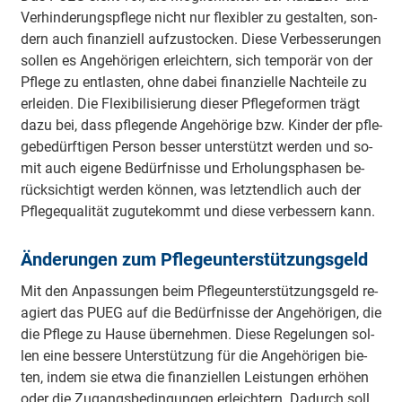
Ver­hin­de­rungs­pfle­ge nicht nur fle­xi­bler zu ge­stal­ten, son­
dern auch fi­nan­zi­ell auf­zu­sto­cken. Diese Ver­bes­se­run­gen
sol­len es An­ge­hö­ri­gen er­leich­tern, sich tem­po­rär von der
Pfle­ge zu ent­las­ten, ohne da­bei fi­nan­ziel­le Nach­tei­le zu
er­lei­den. Die Fle­xi­bi­li­sie­rung die­ser Pfle­ge­for­men trägt
da­zu bei, dass pfle­gen­de An­ge­hö­ri­ge bzw. Kin­der der pfle­
ge­be­dürf­ti­gen Per­son bes­ser un­ter­stützt wer­den und so­
mit auch ei­ge­ne Be­dürf­nis­se und Er­ho­lungs­pha­sen be­
rück­sich­tigt wer­den kön­nen, was letzt­end­lich auch der
Pfle­ge­qua­li­tät zu­gu­te­kommt und diese ver­bes­sern kann.
Än­de­run­gen zum Pfle­ge­un­ter­stüt­zungs­geld
Mit den An­pas­sun­gen beim Pfle­ge­un­ter­stüt­zungs­geld re­
agiert das PUEG auf die Be­dürf­nis­se der An­ge­hö­ri­gen, die
die Pfle­ge zu Hau­se über­neh­men. Diese Re­ge­lun­gen sol­
len eine bes­se­re Un­ter­stüt­zung für die An­ge­hö­ri­gen bie­
ten, in­dem sie et­wa die fi­nan­ziel­len Leis­tun­gen er­hö­hen
oder die Zu­gangs­be­din­gun­gen er­leich­tern. Da­durch soll