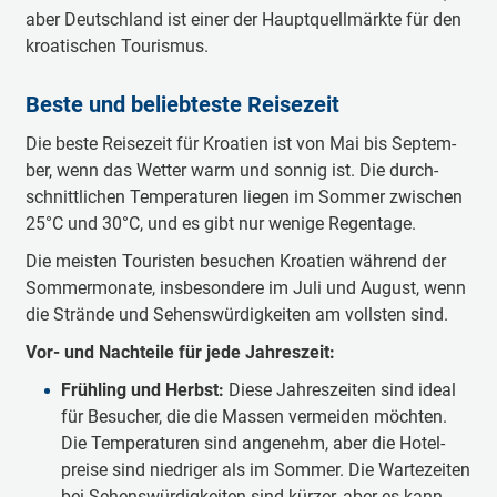
aber Deutsch­land ist ei­ner der Haupt­quell­märk­te für den
kroa­tis­chen Tou­ris­mus.
Bes­te und be­lieb­tes­te Rei­se­zeit
Die bes­te Rei­se­zeit für Kroa­ti­en ist von Mai bis Sep­tem­
ber, wenn das Wet­ter warm und son­nig ist. Die durch­
schnitt­li­chen Tem­pe­ra­tu­ren lie­gen im Som­mer zwi­schen
25°C und 30°C, und es gibt nur we­nige Re­gen­ta­ge.
Die meis­ten Tou­ris­ten be­su­chen Kroa­ti­en wäh­rend der
Som­mer­mo­na­te, ins­be­son­de­re im Ju­li und Au­gust, wenn
die Strän­de und Se­hens­wür­dig­kei­ten am volls­ten sind.
Vor- und Nach­tei­le für je­de Jah­res­zeit:
Früh­ling und Herbst:
Die­se Jah­res­zei­ten sind ide­al
für Be­su­cher, die die Mas­sen ver­mei­den möch­ten.
Die Tem­pe­ra­tu­ren sind an­ge­nehm, aber die Ho­tel­
prei­se sind nied­ri­ger als im Som­mer. Die War­te­zei­ten
bei Se­hens­wür­dig­kei­ten sind kür­zer, aber es kann