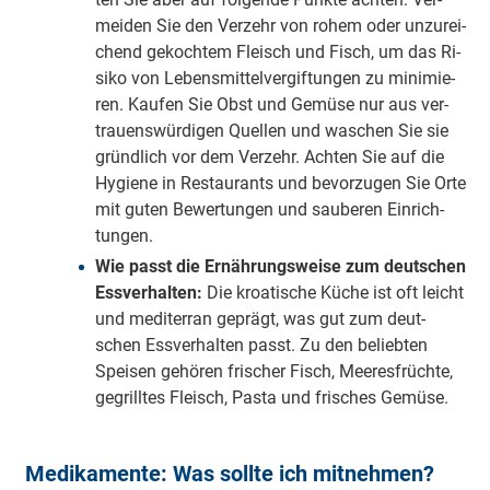
mei­den Sie den Ver­zehr von rohem oder un­zu­rei­
chend ge­koch­tem Fleisch und Fisch, um das Ri­
si­ko von Le­bens­mit­tel­ver­gif­tun­gen zu mi­ni­mie­
ren. Kau­fen Sie Obst und Ge­mü­se nur aus ver­
trau­ens­wür­di­gen Quel­len und wa­schen Sie sie
gründ­lich vor dem Ver­zehr. Ach­ten Sie auf die
Hy­gi­e­ne in Re­stau­rants und be­vor­zu­gen Sie Orte
mit guten Be­wer­tun­gen und sau­be­ren Ein­rich­
tun­gen.
Wie passt die Ernährungsweise zum deutschen
Essverhalten:
Die kroa­ti­sche Küche ist oft leicht
und me­di­ter­ran ge­prägt, was gut zum deut­
schen Ess­ver­hal­ten passt. Zu den be­lieb­ten
Spei­sen ge­hö­ren fri­scher Fisch, Mee­res­früch­te,
ge­grill­tes Fleisch, Pasta und fri­sches Ge­mü­se.
Me­di­ka­men­te: Was sollte ich mitnehmen?