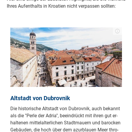
Ih­res Auf­ent­halts in Kroa­ti­en nicht ver­pas­sen soll­ten:
Altstadt von Dubrovnik
Die his­to­ri­sche Alt­stadt von Du­brov­nik, auch be­kannt
als die "Per­le der A­dri­a", be­eind­rückt mit ih­ren gut er­
hal­te­nen mit­tel­al­ter­li­chen Stadt­mau­ern und ba­ro­cken
Ge­bäu­den, die hoch über dem azur­blau­en Meer thro­