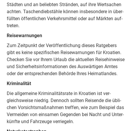
Städ­ten und an be­lieb­ten Strän­den, auf ihre Wert­sa­chen
ach­ten. Ta­schen­dieb­stäh­le kön­nen ins­be­son­de­re in über­
füll­ten öf­fent­li­chen Ver­kehrs­mit­tel oder auf Märk­ten auf­
tre­ten.
Rei­se­war­nun­gen
Zum Zeit­punkt der Ver­öf­fent­li­chung die­ses Rat­ge­bers
gibt es keine spe­zi­fi­schen Rei­se­war­nun­gen für Kroa­tien.
Che­cken Sie vor Ihrem Ur­laub die ak­tu­el­len Rei­sehin­wei­se
und Si­cher­heits­in­for­ma­ti­o­nen des Aus­wär­ti­gen Amtes
oder der ent­spre­chen­den Be­hör­de Ihres Hei­mat­lan­des.
Kri­mi­na­li­tät
Die all­ge­mei­ne Kri­mi­na­li­täts­ra­te in Kroa­tien ist ver­
gleichs­wei­se nied­rig. Den­noch soll­ten Rei­sen­de die üb­li­
chen Vor­sichts­maß­nah­men tref­fen, wie zum Bei­spiel das
Ver­mei­den von ein­sa­men Ge­gen­den bei Nacht und Un­ter­
künf­te und Fahr­zeu­ge ver­rie­geln.