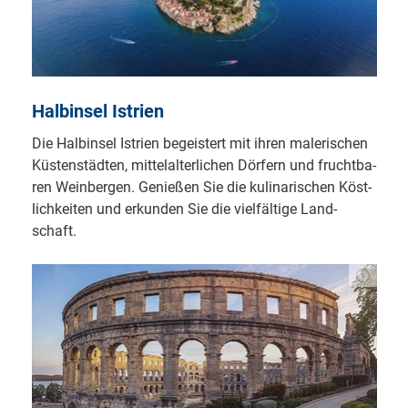
Halbinsel Istrien
Die Halb­in­sel Istrien be­geis­tert mit ih­ren ma­le­ri­schen
Küs­ten­städ­ten, mit­tel­al­ter­li­chen Dör­fern und frucht­ba­
ren Wein­ber­gen. Ge­nie­ßen Sie die ku­li­na­ri­schen Köst­
lich­kei­ten und er­kun­den Sie die viel­fäl­ti­ge Land­
schaft.