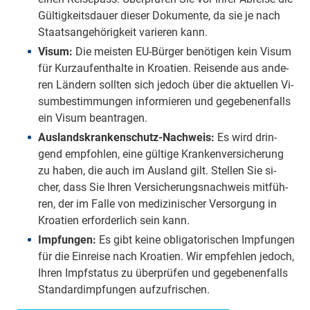
Gül­tig­keits­dau­er die­ser Do­ku­men­te, da sie je nach
Staats­an­ge­hö­rig­keit va­ri­e­ren kann.
Visum:
Die meis­ten EU-Bür­ger be­nö­ti­gen kein Visum
für Kurz­auf­ent­hal­te in Kroa­tien. Rei­sen­de aus an­de­
ren Län­dern soll­ten sich je­doch über die ak­tu­el­len Vi­
sum­be­stim­mun­gen in­for­mie­ren und ge­ge­be­nen­falls
ein Visum be­an­tra­gen.
Aus­lands­kran­ken­schutz-Nach­weis:
Es wird drin­
gend emp­foh­len, eine gül­ti­ge Kran­ken­ver­si­che­rung
zu haben, die auch im Aus­land gilt. Stel­len Sie si­
cher, dass Sie Ihren Ver­si­che­rungs­nach­weis mit­füh­
ren, der im Falle von me­di­zi­ni­scher Ver­sor­gung in
Kroa­tien er­for­der­lich sein kann.
Imp­fun­gen:
Es gibt keine ob­li­ga­to­ri­schen Imp­fun­gen
für die Ein­rei­se nach Kroa­tien. Wir emp­feh­len je­doch,
Ihren Impf­sta­tus zu über­prü­fen und ge­ge­be­nen­falls
Stan­dard­imp­fun­gen auf­zu­fri­schen.