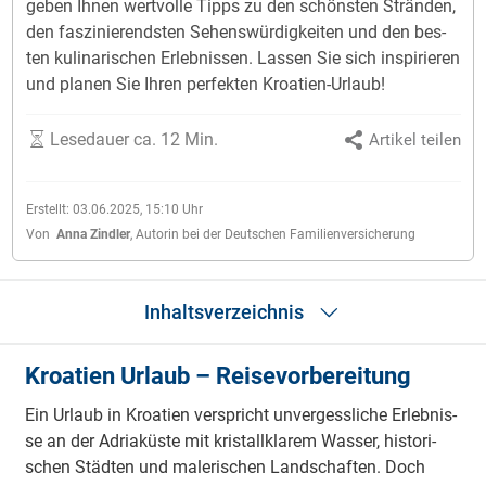
geben Ihnen wert­vol­le Tipps zu den schöns­ten Strän­den,
den fas­zi­nie­rends­ten Se­hens­wür­dig­kei­ten und den bes­
ten ku­li­na­ri­schen Er­leb­nis­sen. Las­sen Sie sich in­spi­rie­ren
und pla­nen Sie Ihren per­fek­ten Kroa­tien-Ur­laub!
Lesedauer ca. 12 Min.
Artikel teilen
Erstellt:
03.06.2025, 15:10
Uhr
Von
Anna Zindler
,
Autorin bei der Deutschen Familienversicherung
Inhaltsverzeichnis
Kroatien Urlaub – Reisevorbereitung
Kroatien Urlaub – Reisevorbereitung
Allgemeine Tipps
Ein Ur­laub in Kro­a­tien ver­spricht un­ver­gess­li­che Er­leb­nis­
Medizinische Hinweise
se an der Adria­küs­te mit kris­tall­kla­rem Was­ser, his­to­ri­
Reisetipps
schen Städ­ten und ma­le­ri­schen Land­schaf­ten. Doch
Beliebte Sehenswürdigkeiten