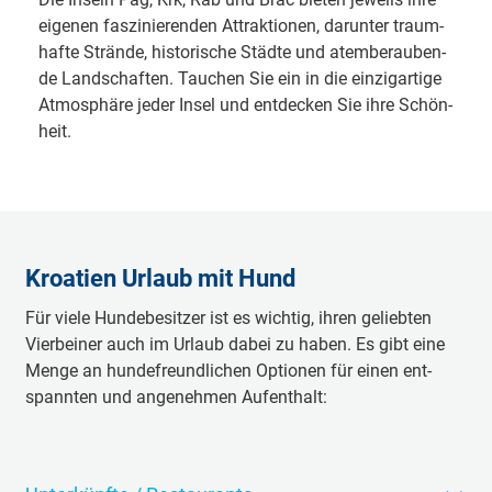
ei­ge­nen fas­zi­nie­ren­den At­trak­ti­o­nen, dar­un­ter traum­
haf­te Strän­de, his­to­ri­sche Städ­te und atem­be­rau­ben­
de Land­schaf­ten. Tau­chen Sie ein in die ein­zig­ar­ti­ge
At­mo­sphä­re je­der In­sel und ent­de­cken Sie ih­re Schön­
heit.
Kroatien Urlaub mit Hund
Für vie­le Hun­de­be­sit­zer ist es wich­tig, ih­ren ge­lieb­ten
Vier­bei­ner auch im Ur­laub da­bei zu ha­ben. Es gibt ei­ne
Men­ge an hun­de­freund­li­chen Op­ti­o­nen für ei­nen ent­
spann­ten und an­ge­neh­men Auf­ent­halt: