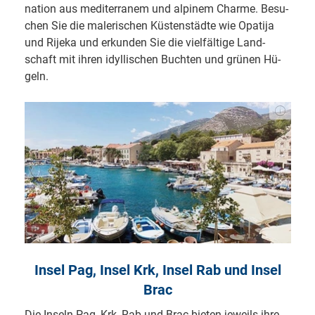
na­ti­on aus me­di­ter­ra­nem und al­pi­nem Char­me. Be­su­
chen Sie die ma­le­ri­schen Küs­ten­städ­te wie Opa­ti­ja
und Ri­je­ka und er­kun­den Sie die viel­fäl­ti­ge Land­
schaft mit ih­ren idyl­li­schen Buch­ten und grü­nen Hü­
geln.
In­sel Pag, In­sel Krk, In­sel Rab und In­sel
Brac
Die In­seln Pag, Krk, Rab und Brac bie­ten je­weils ih­re