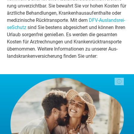
rung un­ver­zicht­bar. Sie be­wahrt Sie vor hohen Kos­ten für
ärzt­li­che Be­hand­lun­gen, Kran­ken­haus­auf­ent­hal­te oder
me­di­zi­ni­sche Rück­trans­por­te. Mit dem
DFV-Aus­lands­rei­
se­Schutz
sind Sie bes­tens ab­ge­si­chert und kön­nen Ihren
Ur­laub sor­gen­frei ge­nie­ßen. Es wer­den die ge­sam­ten
Kos­ten für Arzt­rech­nun­gen und Kran­ken­rück­trans­por­te
über­nom­men. Wei­te­re In­for­ma­ti­o­nen zu un­se­rer Aus­
lands­kran­ken­ver­si­che­rung fin­den Sie unter: