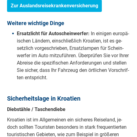
Zur Auslandsreisekrankenversicherung
Wei­te­re wich­ti­ge Dinge
Er­satz­licht für Au­to­schein­wer­fer:
In ei­ni­gen eu­ro­pä­
ischen Län­dern, ein­schließ­lich Kroa­tien, ist es ge­
setz­lich vor­ge­schrie­ben, Er­satz­lam­pen für Schein­
wer­fer im Auto mit­zu­füh­ren. Über­prü­fen Sie vor Ihrer
Ab­rei­se die spe­zi­fi­schen An­for­de­rung­en und stel­len
Sie si­cher, dass Ihr Fahr­zeug den ört­li­chen Vor­schrif­
ten ent­spricht.
Si­cher­heits­la­ge in Kroa­tien
Dieb­stäh­le / Ta­schen­die­be
Kroa­tien ist im All­ge­mei­nen ein si­che­res Rei­se­land, je­
doch soll­ten Tou­ris­ten be­son­ders in stark fre­quen­tier­ten
tou­ris­ti­schen Ge­bie­ten, wie zum Bei­spiel in grö­ße­ren