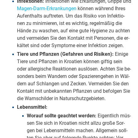
Infektionen:
In­fek­ti­o­nen wie Er­käl­tun­gen, Grip­pe und
Magen-Darm-Er­kran­kun­gen
kön­nen wäh­rend Ihres
Auf­ent­halts auf­tre­ten. Um das Ri­si­ko von In­fek­ti­o­
nen zu mi­ni­mie­ren, ist es wich­tig, re­gel­mä­ßig die
Hände zu wa­schen, auf eine gute Hy­gi­e­ne zu ach­ten
und ver­mei­den Sie den Kon­takt mit Per­so­nen, die er­
käl­tet sind oder Sym­pto­me einer In­fek­ti­on zei­gen.
Tiere und Pflanzen (Gefahren und Risiken):
Ei­ni­ge
Tiere und Pflan­zen in Kroa­ti­en kön­nen gif­tig sein
oder all­er­gi­sche Re­ak­ti­o­nen aus­lö­sen. Ach­ten Sie be­
son­ders beim Wan­dern oder Spa­zie­ren­ge­hen in Wäl­
dern auf Schlan­gen und Ze­cken. Ver­mei­den Sie den
Kon­takt mit un­be­kann­ten Pflan­zen und be­fol­gen Sie
die Warn­schil­der in Na­tur­schutz­ge­bie­ten.
Lebensmittel:
Worauf sollte geachtet werden:
Ei­gent­lich müs­
sen Sie sich in Kroa­ti­en nicht allzu große Sor­
gen bei Le­bens­mit­teln ma­chen. All­ge­mein soll­
ten Sie aber auf fol­gen­de Punk­te ach­ten: Ver­