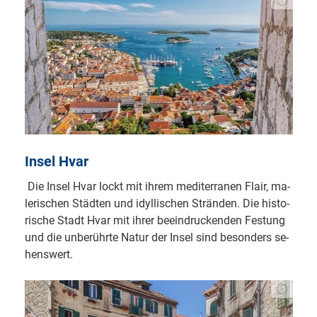
In­sel Hvar
Die In­sel Hvar lockt mit ih­rem me­di­ter­ra­nen Flair, ma­
le­ri­schen Städ­ten und idyl­li­schen Strän­den. Die his­to­
ri­sche Stadt Hvar mit ih­rer be­eind­ruc­ken­den Fes­tung
und die un­be­rühr­te Na­tur der In­sel sind be­son­ders se­
hens­wert.