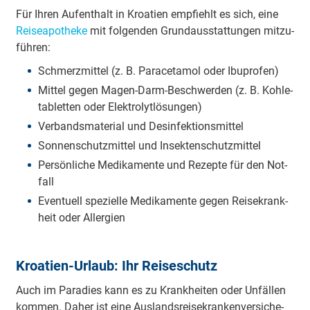
Für Ihren Auf­ent­halt in Kroa­ti­en emp­fiehlt es sich, eine
Rei­se­a­po­the­ke
mit fol­gen­den Grund­aus­stat­tun­gen mit­zu­
füh­ren:
Schmerz­mit­tel (z. B. Pa­ra­ce­ta­mol oder Ibu­pro­fen)
Mit­tel gegen Magen-Darm-Be­schwer­den (z. B. Koh­le­
ta­blet­ten oder Elek­tro­lyt­lö­sun­gen)
Ver­bands­ma­te­ri­al und Des­in­fek­ti­ons­mit­tel
Son­nen­schutz­mit­tel und In­sek­ten­schutz­mit­tel
Per­sön­li­che Me­di­ka­men­te und Re­zep­te für den Not­
fall
Even­tu­ell spe­zi­el­le Me­di­ka­men­te gegen Rei­se­krank­
heit oder All­er­gi­en
Kroa­ti­en-Ur­laub: Ihr Rei­se­schutz
Auch im Pa­ra­dies kann es zu Krank­hei­ten oder Un­fäl­len
kom­men. Daher ist eine Aus­lands­rei­se­kran­ken­ver­si­che­