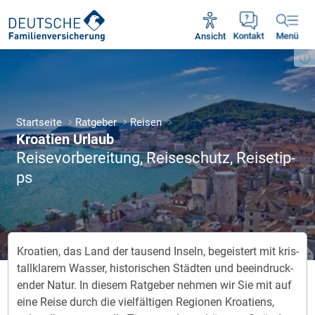
Unsere Servicezeiten:
Mo - Fr 09:00 - 18:30 Uhr
Ansicht
Kontakt
Menü
Startseite
Ratgeber
Reisen
Kroa­ti­en Ur­laub
Rei­se­vor­be­rei­tung, Rei­se­schu­tz, Rei­se­tip­
ps
Kro­a­tien, das Land der tau­send In­seln, be­geis­tert mit kris­
tall­kla­rem Was­ser, his­to­ri­schen Städ­ten und be­ein­druck­
en­der Natur. In die­sem Rat­ge­ber neh­men wir Sie mit auf
eine Reise durch die viel­fäl­ti­gen Re­gi­o­nen Kroa­tie­ns,