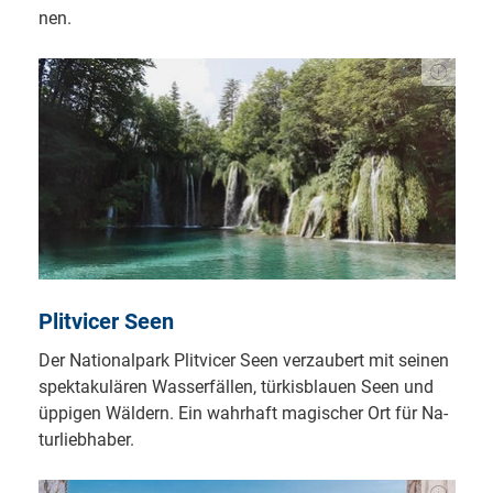
nen.
Plit­vi­cer Seen
Der Na­tio­nal­park Plit­vi­cer Seen ver­zau­bert mit sei­nen
spek­ta­ku­lär­en Was­ser­fäl­len, tür­kis­blau­en Seen und
üp­pi­gen Wäl­dern. Ein wahr­haft ma­gi­scher Ort für Na­
tur­lieb­ha­ber.