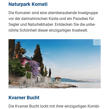
Na­tur­park Kor­nati
Die Kor­na­ten sind ei­ne atem­be­rau­ben­de In­sel­grup­pe
vor der dal­ma­ti­ni­schen Küs­te und ein Pa­ra­dies für
Seg­ler und Na­tur­lieb­ha­ber. Ent­de­cken Sie die un­be­
rühr­te Schön­heit die­ser ein­zig­ar­ti­gen In­sel­welt.
Kvarner Bucht
Die Kvar­ner Bucht lockt mit ih­rer ein­zig­ar­ti­gen Kom­bi­