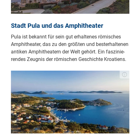
Stadt Pula und das Am­phi­the­a­ter
Pula ist be­kannt für sein gut er­hal­te­nes rö­mi­sches
Am­phi­the­a­ter, das zu den größ­ten und bes­ter­hal­te­nen
an­ti­ken Am­phi­the­a­tern der Welt ge­hört. Ein fas­zi­nie­
ren­des Zeug­nis der rö­mi­schen Ge­schich­te Kroa­ti­ens.