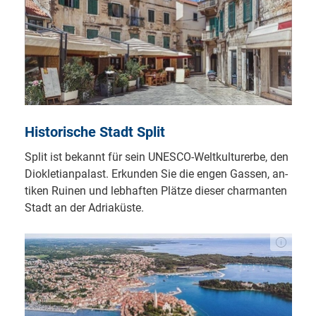
His­to­ri­sche Stadt Split
Split ist be­kannt für sein UNESCO-Welt­kul­tur­er­be, den
Di­o­klet­i­an­pa­last. Er­kun­den Sie die en­gen Gas­sen, an­
ti­ken Rui­nen und le­b­haf­ten Plät­ze die­ser char­man­ten
Stadt an der A­dri­a­küs­te.