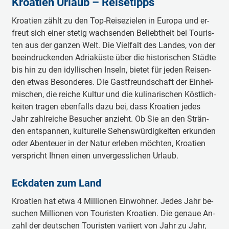
Kroatien Urlaub – Reisetipps
Kroa­ti­en zählt zu den Top-Rei­se­zie­len in Eu­ro­pa und er­
freut sich ei­ner ste­tig wach­sen­den Be­liebt­heit bei Tou­ris­
ten aus der gan­zen Welt. Die Viel­falt des Lan­des, von der
be­ein­dru­cken­den Ad­ri­a­küs­te über die his­to­ri­schen Städ­te
bis hin zu den idyl­li­schen In­seln, bie­tet für je­den Rei­sen­
den et­was Be­son­de­res. Die Gast­freund­schaft der Ein­hei­
mi­schen, die rei­che Kul­tur und die ku­li­na­ri­schen Köst­lich­
kei­ten tra­gen eben­falls da­zu bei, dass Kroa­ti­en je­des
Jahr zahl­rei­che Be­su­cher an­zieht. Ob Sie an den Strän­
den ent­span­nen, kul­tu­rel­le Se­hens­wür­dig­kei­ten er­kun­den
oder Aben­teu­er in der Na­tur er­le­ben möch­ten, Kroa­ti­en
ver­spricht Ih­nen ei­nen un­ver­gess­li­chen Ur­laub.
Eck­da­ten zum Land
Kroa­ti­en hat et­wa 4 Mil­li­o­nen Ein­woh­ner. Je­des Jahr be­
su­chen Mil­li­o­nen von Tou­ris­ten Kroa­ti­en. Die ge­naue An­
zahl der deut­schen Tou­ris­ten va­ri­iert von Jahr zu Jahr,