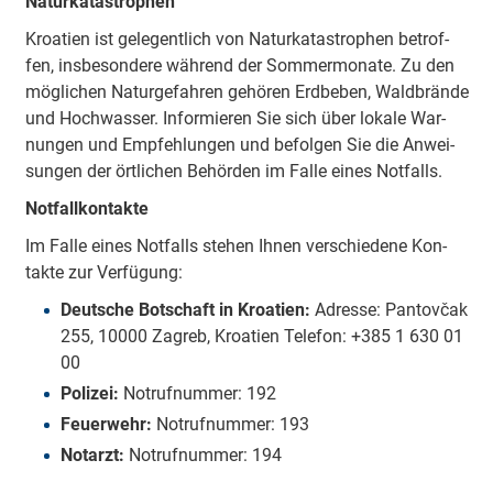
Na­tur­ka­ta­stro­phen
Kroa­tien ist ge­legent­lich von Na­tur­ka­ta­stro­phen be­trof­
fen, ins­be­son­de­re wäh­rend der Som­mer­mo­na­te. Zu den
mög­li­chen Na­tur­ge­fah­ren ge­hö­ren Erd­be­ben, Wald­brän­de
und Hoch­was­ser. In­for­mie­ren Sie sich über lo­ka­le War­
nun­gen und Emp­feh­lun­gen und be­fol­gen Sie die An­wei­
sun­gen der ört­li­chen Be­hör­den im Falle eines Not­falls.
Not­fall­kon­tak­te
Im Falle eines Not­falls ste­hen Ihnen ver­schie­de­ne Kon­
tak­te zur Ver­fü­gung:
Deut­sche Bot­schaft in Kroa­tien:
Adres­se: Pan­tov­čak
255, 10000 Za­greb, Kroa­tien Te­le­fon: +385 1 630 01
00
Po­li­zei:
Not­ruf­num­mer: 192
Feu­er­wehr:
Not­ruf­num­mer: 193
Not­arzt:
Not­ruf­num­mer: 194