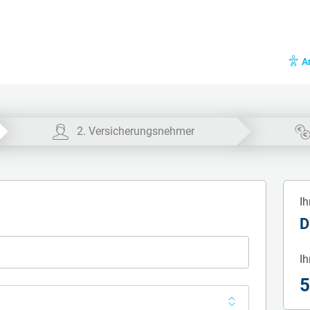
A
2. Versicherungsnehmer
Ih
D
Ih
5