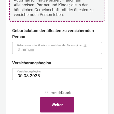
Automatisch mitversichert – auch auf
Alleinreisen: Partner und Kinder, die in der
häuslichen Gemeinschaft mit der ältesten zu
versichernden Person leben.
Geburtsdatum der ältesten zu versichernden Person
Geburtsdatum der ältesten zu versichernden
Person
Geburtsdatum der ältesten zu versichernden Person (tt.mm.jjjj)
Versicherungsbeginn
Versicherungsbeginn
Versicherungsbeginn
SSL-verschlüsselt
Weiter