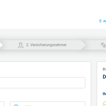
A
2. Versicherungsnehmer
Ih
D
Ih