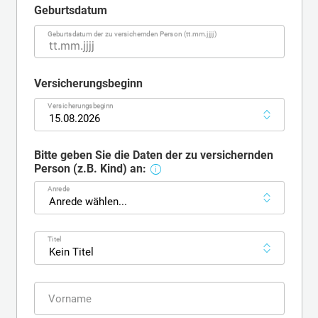
Geburtsdatum
Geburtsdatum
Geburtsdatum der zu versichernden Person (tt.mm.jjjj)
Versicherungsbeginn
Versicherungsbeginn
Versicherungsbeginn
15.08.2026
Bitte geben Sie die Daten der zu versichernden
abweichende VP
Person (z.B. Kind) an:
Anrede
Anrede wählen...
Titel
Kein Titel
Vorname