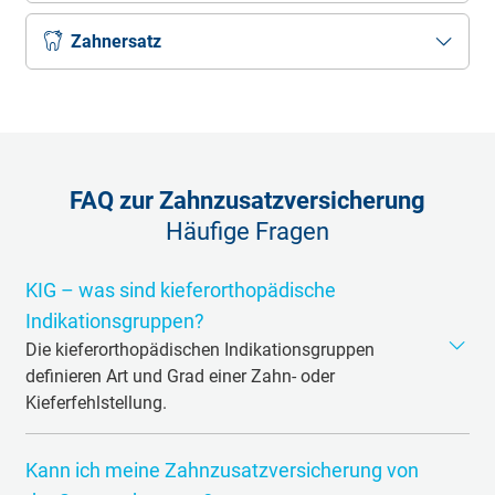
Zahnersatz
FAQ zur Zahnzusatzversicherung
Häufige Fragen
KIG – was sind kieferorthopädische
Indikationsgruppen?
Die kieferorthopädischen Indikationsgruppen
definieren Art und Grad einer Zahn- oder
Kieferfehlstellung.
Es gibt Gruppen die
kiefer­ortho­pädischen
Kann ich meine Zahnzusatz­versicherung von
Indikationsgruppen
(KIG) in den Abstufungen von 1-5.