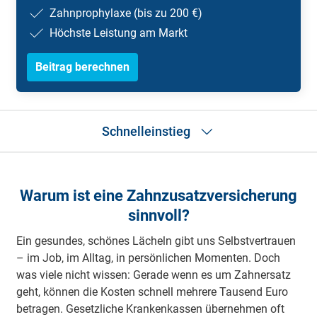
Zahnprophylaxe (bis zu 200 €)
Höchste Leistung am Markt
Beitrag berechnen
Schnelleinstieg
Tarifvarianten
11 Jahre in Folge Testsieger
Warum ist eine Zahn­zusatz­versicherung
Eigenanteil berechnen
sinnvoll?
Leistungsübersicht
Vorteile
Ein gesundes, schönes Lächeln gibt uns Selbst­ver­trau­en
Leistungsbereiche
– im Job, im Alltag, in persönlichen Mo­men­ten. Doch
Häufige Fragen
was viele nicht wissen: Ge­ra­de wenn es um Zahn­er­satz
Produktunterlagen
Produktempfehlung
geht, können die Kosten schnell meh­re­re Tausend Euro
betragen. Gesetz­li­che Kranken­kassen über­neh­men oft