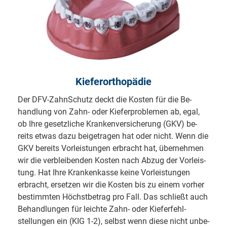
Kieferorthopädie
Der DFV-ZahnSchutz deckt die Kosten für die Be­
hand­lung von Zahn- oder Kie­fer­prob­lemen ab, egal,
ob Ihre ge­setz­li­che Kran­ken­ver­siche­rung (GKV) be­
reits etwas dazu bei­getra­gen hat oder nicht. Wenn die
GKV bereits Vor­leis­tun­gen er­bracht hat, über­nehmen
wir die ver­blei­ben­den Kos­ten nach Abzug der Vor­leis­
tung. Hat Ihre Kran­ken­kasse keine Vor­leis­tungen
erbracht, ersetzen wir die Kosten bis zu einem vorher
bestimmten Höchstbetrag pro Fall. Das schließt auch
Behandlungen für leichte Zahn- oder Kie­fer­fehl­
stellun­gen ein (KIG 1-2), selbst wenn diese nicht un­be­