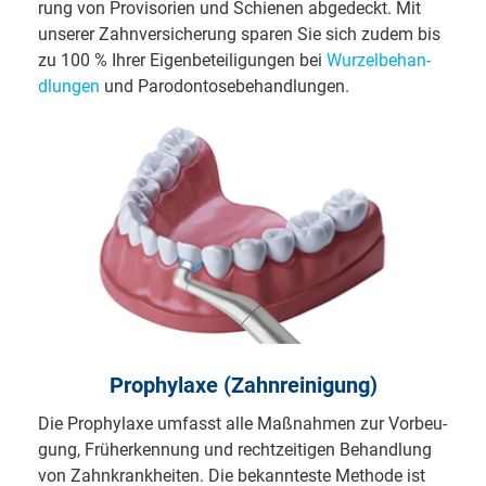
rung von Provi­so­rien und Schie­nen ab­ge­deckt. Mit
unserer Zahn­ver­sicher­ung sparen Sie sich zudem bis
zu 100 % Ihrer Eigen­be­tei­li­gung­en bei
Wurzel­be­han­
dlungen
und Paro­don­to­se­be­hand­lungen.
Prophylaxe (Zahnreinigung)
Die Prophylaxe umfasst alle Maßnahmen zur Vor­beu­
gung, Früh­erke­nnung und recht­zeitigen Be­han­dlung
von Zahn­krank­heiten. Die be­kann­te­ste Methode ist