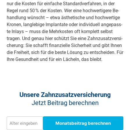
nur die Kosten für einfache Standard­verfahren, in der
Regel rund 50 % der Kosten. Wer eine hoch­wer­ti­ge­re Be­
hand­lung wünscht – etwa äs­the­ti­sche und hoch­wer­ti­ge
Kronen, lang­le­bi­ge Im­plan­ta­te oder in­di­vi­du­ell an­ge­pass­
te In­lays – muss die Mehr­kos­ten oft komplett selbst
tragen. Und genau hier schützt Sie eine Zahn­zu­satz­ver­si­
che­rung: Sie schafft fi­nan­zi­el­le Si­cher­heit und gibt Ihnen
die Frei­heit, sich für die beste Lö­sung zu ent­schei­den. Für
Ihre Ge­sund­heit und für ein Lä­cheln, das bleibt.
Unsere Zahn­zusatz­versicherung
Jetzt Beitrag berechnen
Monatsbeitrag berechnen
Alter eingeben