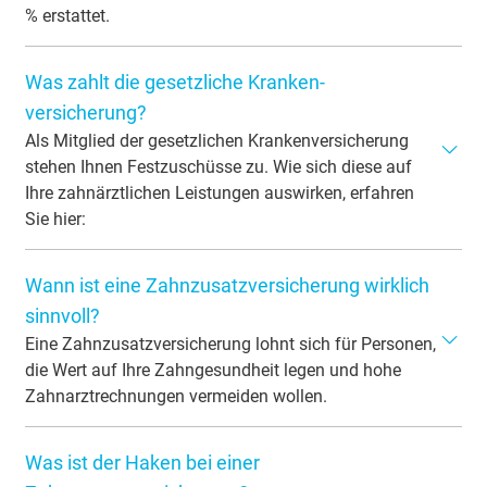
% erstattet.
Was zahlt die gesetz­liche Kranken­
versicherung?
Als Mitglied der gesetzlichen Krankenversicherung
stehen Ihnen Festzuschüsse zu. Wie sich diese auf
Ihre zahnärztlichen Leistungen auswirken, erfahren
Sie hier:
Diese Kosten übernimmt die GKV bei Zahnersatz:
Die
Wann ist eine Zahnzusatzversicherung wirklich
gesetzliche Krankenversicherung (GKV) übernimmt die
Kosten für Zahnprothesen/Brücken und Kronen in Form
sinnvoll?
eines sogenannten Festzuschusses. Das bedeutet, dass
Eine Zahnzusatzversicherung lohnt sich für Personen,
für einen spezifischen Befund ein vordefinierter Betrag
die Wert auf Ihre Zahngesundheit legen und hohe
erstattet wird, der über die Regelversorgung definiert
Zahnarztrechnungen vermeiden wollen.
wurde. Der Festzuschuss reicht in der Regel leider nicht
Familien mit Kindern profitieren von der Versicherung für
für hochwertige Zahn-Materialen; stattdessen zahlt die
Was ist der Haken bei einer
kieferorthopädische Behandlungen, die oft nicht
GKV nur für die günstigste Alternative. Aufwendungen,