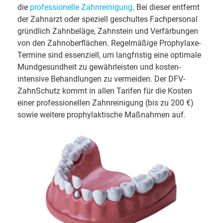
die
pro­fe­ssionelle Zahn­rei­ni­gung
. Bei dieser entfernt
der Zahn­arzt oder speziell geschultes Fach­personal
gründlich Zahn­beläge, Zahn­stein und Ver­fär­bun­gen
von den Zahn­ober­flächen. Regel­mäßige Prophylaxe-
Termine sind essenziell, um lang­fris­tig eine optimale
Mund­ge­sund­heit zu gewähr­leisten und kosten­
intensive Be­han­dlun­gen zu vermeiden. Der DFV-
ZahnSchutz kommt in allen Tarifen für die Kosten
einer professionellen Zahn­reinigung (bis zu 200 €)
sowie weitere pro­phylaktische Maßnahmen auf.