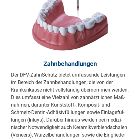
Zahnbehandlungen
Der DFV-ZahnSchutz bietet umfassende Leis­tun­gen
im Bereich der Zahnbe­hand­lungen, die von der
Kranken­kasse nicht vollständig übernom­men werden.
Dies um­fasst eine Viel­zahl von zahn­ärzt­li­chen Maß­
nah­men, dar­un­ter Kunst­stoff-, Kom­po­sit- und
Schmelz-Den­tin-Ad­hä­siv­fül­lun­gen sowie Ein­la­ge­fül­
lun­gen (Inlays). Dar­über hinaus werden bei me­di­zi­
nischer Not­wendig­keit auch Ke­ra­mik­ver­blend­schalen
(Veneers), Wurzelbe­hand­lungen sowie die Ein­glie­de­