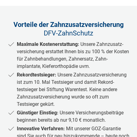
Vorteile der Zahnzusatzversicherung
DFV-ZahnSchutz
Maximale Kostenerstattung:
Unsere Zahn­zu­satz­
versicherung erstattet Ihnen bis zu 100 % der Kosten
für Zahn­behandlungen, Zahn­er­satz, Zahn­
implantate, Kieferor­tho­pä­die uvm.
Re­kord­testsieger:
Unsere Zahn­zusatz­versicherung
ist zum 10. Mal Testsieger und damit Re­kord­
testsieger bei Stiftung Waren­test. Kei­ne andere
Zahn­zusatz­versicherung wurde so oft zum
Testsieger gekürt.
Günstiger Einstieg:
Unsere Versicherungs­beiträge
beginnen bereits ab nur 9,10 € monatlich.
Innovative Verfahren:
Mit unserer GOZ-Garantie
sind Sie auch für neu hinzukommende – heute noch