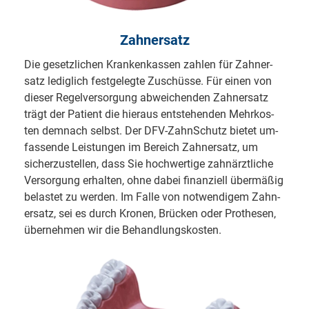
Zahnersatz
Die gesetzlichen Krankenkassen zahlen für Zahn­er­
satz lediglich fest­gelegte Zu­schü­sse. Für einen von
dieser Regel­ver­sor­gung ab­wei­chen­den Zahnersatz
trägt der Patient die hieraus ent­stehenden Mehr­kos­
ten demnach selbst. Der DFV-ZahnSchutz bietet um­
fassende Leis­tun­gen im Bereich Zahn­ersatz, um
sicherzustellen, dass Sie hochwertige zahn­ärztliche
Ver­sor­gung er­hal­ten, ohne dabei finanziell über­mäßig
be­las­tet zu werden. Im Falle von not­wendi­gem Zahn­
er­satz, sei es durch Kro­nen, Brü­cken oder Pro­the­sen,
über­nehmen wir die Behandlungskosten.