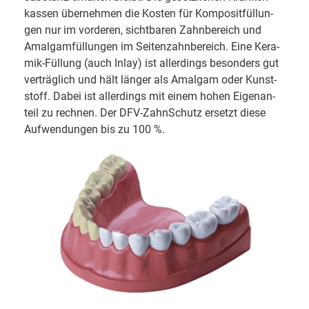
kas­sen über­neh­men die Kosten für Kom­po­sit­fül­lun­
gen nur im vor­de­ren, sicht­ba­ren Zahn­be­reich und
Amal­gam­fül­lun­gen im Sei­ten­zahn­be­reich. Eine Kera­
mik-Fül­lung (auch Inlay) ist al­ler­dings be­son­ders gut
ver­träg­lich und hält länger als Amalgam oder Kunst­
stoff. Dabei ist al­ler­dings mit einem hohen Eigen­an­
teil zu rechnen. Der DFV-ZahnSchutz ersetzt diese
Auf­wen­dun­gen bis zu 100 %.