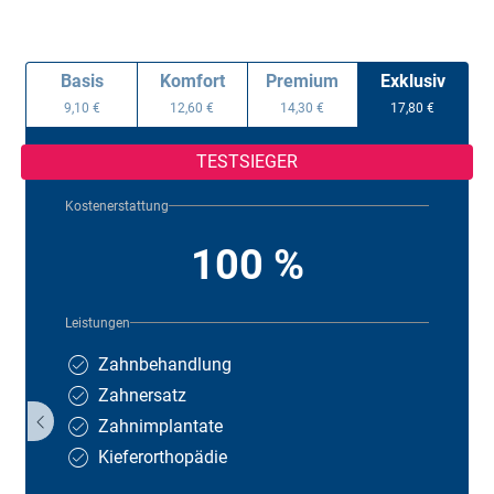
Basis
Komfort
Premium
Exklusiv
9,10 €
12,60 €
14,30 €
17,80 €
TESTSIEGER
Kostenerstattung
100 %
Leistungen
Zahnbehandlung
Zahnersatz
Zahnimplantate
Kieferorthopädie