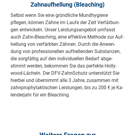
Zahnaufhellung (Bleaching)
Selbst wenn Sie eine gründ­li­che Mund­hy­gie­ne
pflegen, kön­nen Zähne im Laufe der Zeit Ver­fär­bun­
gen ent­wi­ckeln. Unser Leis­tungs­an­ge­bot um­fasst
auch Zahn-Bleaching, eine ef­fek­ti­ve Me­tho­de zur Auf­
hel­lung von ver­färb­ten Zähnen. Durch die An­wen­
dung von pro­fes­sio­nel­len auf­hel­len­den Sub­stan­zen,
die sorg­fäl­tig auf den in­di­vi­du­el­len Be­darf ab­ge­
stimmt wer­den, be­kom­men Sie das per­fek­te Hol­ly­
wood-Lä­cheln. Der DFV-ZahnSchutz un­ter­stützt Sie
hierbei und über­nimmt al­le 3 Jahre, zu­sam­men mit
zahn­pro­phy­lak­ti­schen Leis­tun­gen, bis zu 200 € je Ka­
len­der­jahr für ein Bleaching.