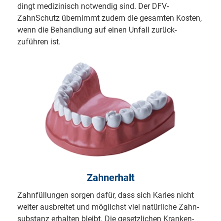
dingt me­di­zi­nisch notwendig sind. Der DFV-
ZahnSchutz über­nimmt zudem die ge­samten Kosten,
wenn die Be­hand­lung auf einen Unfall zurück­
zuführen ist.
Zahnerhalt
Zahnfüllungen sorgen dafür, dass sich Ka­ri­es nicht
weiter aus­brei­tet und mög­lichst viel na­tür­li­che Zahn­
sub­stanz er­hal­ten bleibt. Die ge­setz­li­chen Kran­ken­