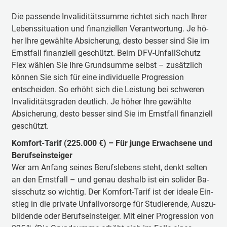
Die pas­sen­de In­va­li­di­täts­sum­me rich­tet sich nach Ih­rer
Le­bens­si­tua­tion und fi­nan­ziel­len Ver­ant­wor­tung. Je hö­
her Ih­re ge­wähl­te Ab­si­che­rung, des­to bes­ser sind Sie im
Ernst­fall fi­nan­zi­ell ge­schützt. Beim DFV-UnfallSchutz
Flex wählen Sie Ihre Grundsumme selbst – zusätzlich
können Sie sich für eine individuelle Progression
entscheiden. So erhöht sich die Leistung bei schweren
Invaliditätsgraden deutlich. Je höher Ihre gewählte
Absicherung, desto besser sind Sie im Ernstfall finanziell
geschützt.
Kom­fort-Ta­rif (225.000 €) – Für jun­ge Er­wach­se­ne und
Be­rufs­ein­stei­ger
Wer am An­fang sei­nes Be­rufs­le­bens steht, denkt sel­ten
an den Ernst­fall – und ge­nau des­halb ist ein so­li­der Ba­
sis­schutz so wich­tig. Der Kom­fort-Ta­rif ist der ide­ale Ein­
stieg in die pri­va­te Un­fall­vor­sor­ge für Stu­die­ren­de, Aus­zu­
bil­den­de oder Be­rufs­ein­stei­ger. Mit ei­ner Pro­gres­sion von