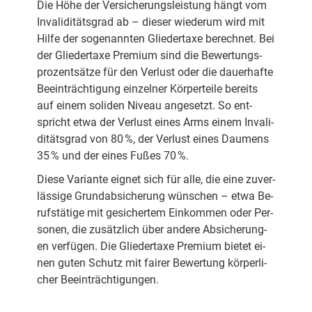
Die Hö­he der Ver­si­che­rungs­leis­tung hängt vom
In­va­li­di­täts­grad ab – die­ser wie­der­um wird mit
Hil­fe der so­ge­nann­ten Glie­der­ta­xe be­rech­net. Bei
der Glie­der­ta­xe Pre­mi­um sind die Be­wer­tungs­
pro­zent­sät­ze für den Ver­lust oder die dau­er­haf­te
Be­ein­träch­ti­gung ein­zel­ner Kör­per­tei­le be­reits
auf ei­nem so­li­den Ni­veau an­ge­setzt. So ent­
spricht et­wa der Ver­lust ei­nes Arms ei­nem In­va­li­
di­täts­grad von 80 %, der Ver­lust ei­nes Dau­mens
35 % und der ei­nes Fußes 70 %.
Die­se Va­ri­an­te eig­net sich für al­le, die eine zu­ver­
läs­si­ge Grund­ab­si­che­rung wün­schen – et­wa Be­
rufs­tä­tige mit ge­si­cher­tem Ein­kom­men oder Per­
so­nen, die zu­sätz­lich über an­de­re Ab­si­che­rung­
en ver­fü­gen. Die Glie­der­ta­xe Pre­mi­um bie­tet ei­
nen gu­ten Schutz mit fai­rer Be­wer­tung kör­per­li­
cher Be­ein­träch­ti­gun­gen.