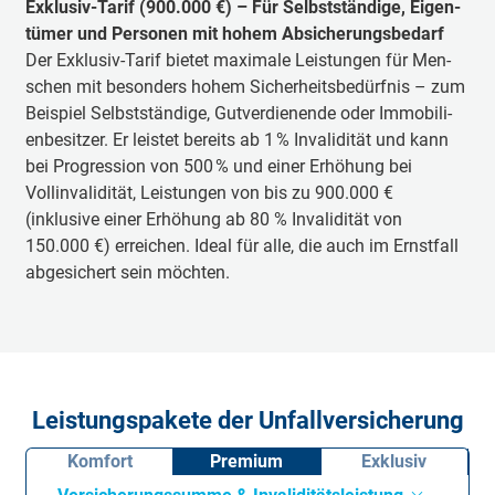
Ex­klu­siv-Ta­rif (900.000 €) – Für Selbst­stän­di­ge, Ei­gen­
tü­mer und Per­so­nen mit ho­hem Ab­si­che­rungs­be­darf
Der Ex­klu­siv-Ta­rif bie­tet ma­xi­ma­le Leis­tun­gen für Men­
schen mit be­son­ders ho­hem Si­cher­heits­be­dürf­nis – zum
Bei­spiel Selbst­stän­di­ge, Gut­ver­die­nende oder Im­mo­bi­li­
en­be­sit­zer. Er leis­tet be­reits ab 1 % In­va­li­di­tät und kann
bei Pro­gres­sion von 500 % und einer Erhöhung bei
Vollinvalidität, Leis­tun­gen von bis zu 900.000 €
(inklusive einer Erhöhung ab 80 % Invalidität von
150.000 €) er­rei­chen. Ide­al für al­le, die auch im Ernst­fall
ab­ge­si­chert sein möch­ten.
Leistungspakete der Unfallversicherung
Komfort
Premium
Exklusiv