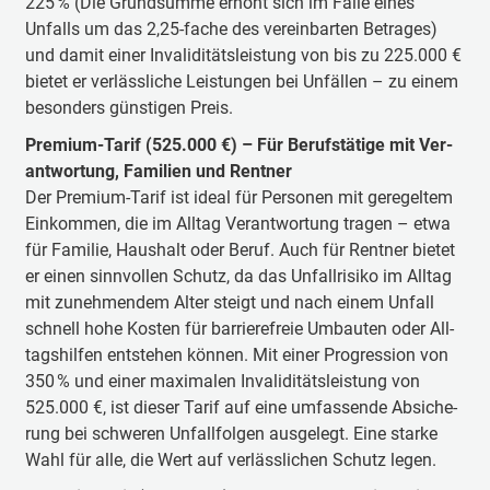
225 % (Die Grundsumme erhöht sich im Falle eines
Unfalls um das 2,25-fache des verein­barten Betrages)
und damit einer Invaliditäts­leistung von bis zu 225.000 €
bie­tet er ver­läss­li­che Leis­tun­gen bei Un­fäl­len – zu ei­nem
be­son­ders güns­tigen Preis.
Pre­mi­um-Ta­rif (525.000 €) – Für Be­rufs­tä­tige mit Ver­
ant­wor­tung, Familien und Rent­ner
Der Pre­mi­um-Ta­rif ist ide­al für Per­so­nen mit ge­re­gel­tem
Ein­kom­men, die im All­tag Ver­ant­wor­tung tra­gen – et­wa
für Fa­mi­lie, Haus­halt oder Be­ruf. Auch für Rent­ner bie­tet
er ei­nen sinn­vol­len Schutz, da das Un­fall­ri­si­ko im All­tag
mit zu­neh­men­dem Al­ter steigt und nach ei­nem Un­fall
schnell ho­he Kos­ten für bar­rie­re­freie Um­baut­en oder All­
tags­hil­fen ent­ste­hen kön­nen. Mit ei­ner Pro­gres­sion von
350 % und einer maximalen Invaliditätsleistung von
525.000 €, ist die­ser Ta­rif auf ei­ne um­fas­sen­de Ab­si­che­
rung bei schwe­ren Un­fall­fol­gen aus­ge­legt. Eine star­ke
Wahl für al­le, die Wert auf ver­läss­li­chen Schutz le­gen.