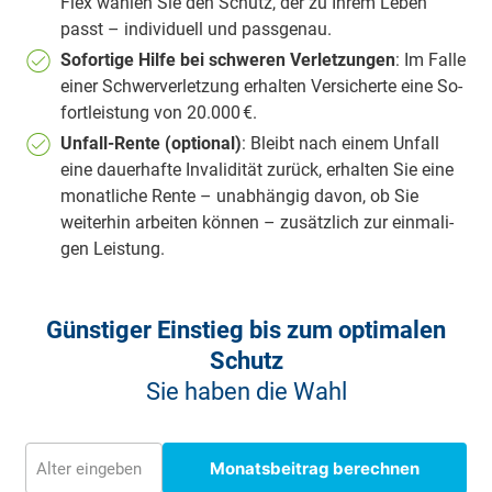
Flex wählen Sie den Schutz, der zu Ihrem Leben
passt – individuell und passgenau.
So­for­ti­ge Hilfe bei schwe­ren Ver­let­zun­gen
: Im Falle
einer Schwer­ver­let­zung er­hal­ten Ver­si­cher­te eine So­
fort­leis­tung von 20.000 €.
Un­fall-Ren­te (op­tio­nal)
: Bleibt nach ein­em Un­fall
eine dauer­hafte Invalidität zurück, erhalten Sie eine
monat­liche Ren­te – unabhängig davon, ob Sie
weiter­hin arbeiten können – zu­sätz­lich zur ein­ma­li­
gen Leis­tung.
Günstiger Einstieg bis zum optimalen
Schutz
Sie haben die Wahl
Monatsbeitrag berechnen
Alter eingeben