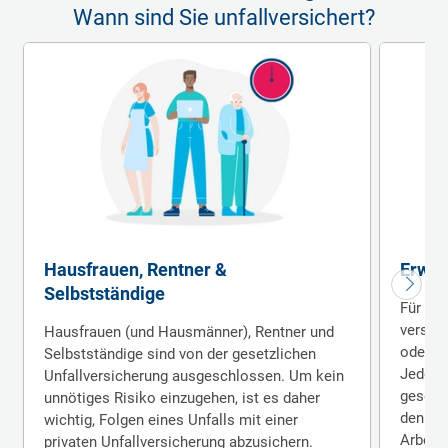
Wann sind Sie unfallversichert?
Hausfrauen, Rentner &
Erwerb
Selbstständige
Für Erw
ver­sic
Hausfrauen (und Haus­männer), Rentner und
oder ei
Selbstständige sind von der ge­setzlichen
Jedoch 
Unfall­versicherung aus­geschlossen. Um kein
gesetzl
unnötiges Risiko einzugehen, ist es daher
denn e
wichtig, Folgen eines Unfalls mit einer
Arbeits
privaten Unfall­versicherung abzusichern.