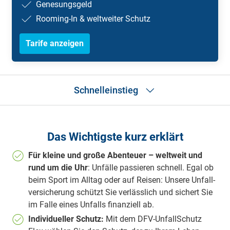
Genesungsgeld
Rooming-In & weltweiter Schutz
Tarife anzeigen
Schnelleinstieg
Das Wichtigste in Kürze
Tarifvergleich
Das Wichtigste kurz erklärt
Stiftung Warentest
Welche Invaliditätssumme passt zu mir?
Für kleine und große Abenteuer – welt­weit und
Leistungsübersicht
rund um die Uhr
: Un­fäl­le pas­sie­ren schnell. Egal ob
Wichtige Gründe
beim Sport im Alltag oder auf Rei­sen: Unsere Un­fall­
Gliedertaxe
ver­si­che­rung schützt Sie verlässlich und sichert Sie
Leistungsbereiche
im Falle eines Unfalls finanziell ab.
Häufige Fragen
Produktunterlagen
Individueller Schutz:
Mit dem DFV-UnfallSchutz