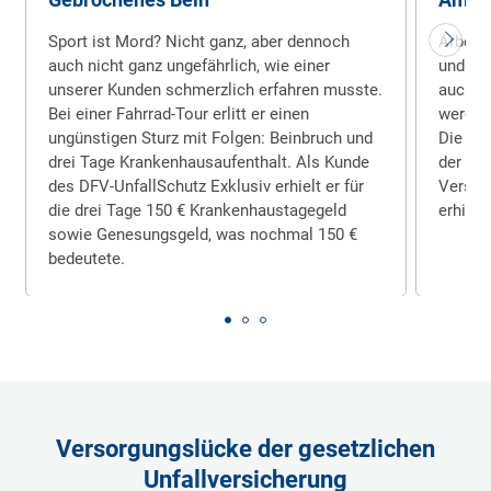
Sport ist Mord? Nicht ganz, aber dennoch
Arbeite
auch nicht ganz ungefährlich, wie einer
und ka
unserer Kunden schmerzlich erfahren musste.
auch ga
Bei einer Fahrrad­-Tour erlitt er einen
werden
ungünstigen Sturz mit Folgen: Beinbruch und
Die Ha
drei Tage Kranken­haus­aufenthalt. Als Kunde
der Rin
des DFV-UnfallSchutz Exklusiv erhielt er für
Versich
die drei Tage 150 € Kranken­haustage­geld
erhielt
sowie Genesungs­geld, was nochmal 150 €
bedeutete.
Versorgungslücke der gesetzlichen
Unfallversicherung