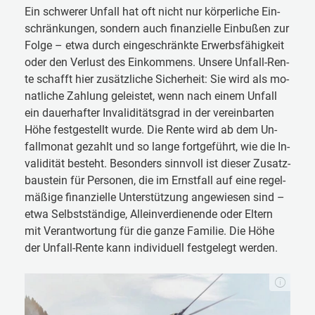
Ein schwe­rer Un­fall hat oft nicht nur kör­per­li­che Ein­
schrän­kun­gen, son­dern auch fi­nan­zi­el­le Ein­bu­ßen zur
Fol­ge – et­wa durch ein­ge­schränk­te Er­werbs­fä­hig­keit
oder den Ver­lust des Ein­kom­mens. Un­se­re Un­fall-Ren­
te schafft hier zu­sätz­li­che Si­cher­heit: Sie wird als mo­
nat­li­che Zah­lung ge­leis­tet, wenn nach ei­nem Un­fall
ein dau­er­haf­ter In­va­li­di­täts­grad in der ver­ein­bar­ten
Hö­he fest­ge­stellt wur­de. Die Ren­te wird ab dem Un­
fall­mo­nat ge­zahlt und so lan­ge fort­ge­führt, wie die In­
va­li­di­tät be­steht. Be­son­ders sinn­voll ist die­ser Zu­satz­
bau­stein für Per­so­nen, die im Ernst­fall auf ei­ne re­gel­
mä­ßi­ge fi­nan­zi­el­le Un­ter­stüt­zung an­ge­wie­sen sind –
et­wa Selbst­stän­di­ge, Al­lein­ver­die­nende oder El­tern
mit Ver­ant­wor­tung für die gan­ze Fa­mi­lie. Die Hö­he
der Un­fall-Ren­te kann in­di­vi­du­ell fest­ge­legt wer­den.